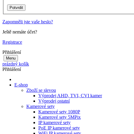
Zapomněli jste vaše heslo?
Ještě nemáte účet?
Registrace
Přihlášení
Menu
prázdný košík
Přihlášení
E-shop
Zboží se slevou
Výprodej AHD, TVI, CVI kamer
Výprodej ostatní
Kamerové sety
Kamerové sety 1080P
Kamerové sety 5MPix
IP kamerové sety
PoE IP kamerové sety
WiFi IP kamerové sety