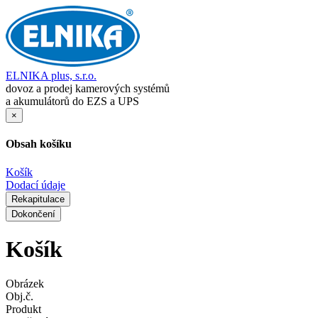
ELNIKA plus, s.r.o.
dovoz a prodej kamerových systémů
a akumulátorů do EZS a UPS
×
Obsah košíku
Košík
Dodací údaje
Rekapitulace
Dokončení
Košík
Obrázek
Obj.č.
Produkt