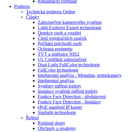
Reklamační formulář
Podpora
Technická podpora Online
Články
Zabezpečení kamerového systému
Light Explorer Expert technologie
Detekce osob a vozidel
Čtení registračních značek
Počítání průchodů osob
Ochrana perimetru
TVT a směrnice NIS2
UL Certifikát zabezpečení
Dual Light FullColor technologie
FullColor technologie
Inteligentní analýza - Metadata, termokamery
Inteligentní analýza
Systémy měření teploty
Instalace systémů měření teploty
Funkce Face Detection - představení
Funkce Face Detection - Instalace
ePoE napájení IP kamer
Starlight technologie
Řešení
Rodinné domy
Obchody a prodejny