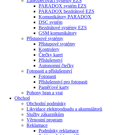
Zabezpečovací systémy EZS
PARADOX systém EZS
PARADOX bezdrátové EZS
Komunikátory PARADOX
DSC systém
Bezdrátové systémy EZS
GSM komunikátory
Přístupové systémy
Přístupové systémy
Kontrolery
Čtečky karet
Příslušenství
Autonomní čtečky
Fotopasti a příslušenství
Fotopasti
Příslušenství pro fotopasti
Paměťové karty
Pohony bran a vrat
Obchod
Obchodní podmínky
Likvidace elektroodpadu a akumulátorů
Služby zákazníkům
Věrnostní program
Reklamace
Podmínky reklamace