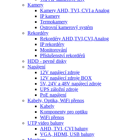
Kamery
Kamery AHD, TVI, CVI a Analog
IP kamery
Termokamery
Ostrovní kamerový systém
Rekordéry
Rekordéry AHD,TVI,CVI,Analog
IP rekordéry
Monitorování
Příslušenství rekordérů
HDD - pevné disky
Napájení
12V napájecí zdroje
12V napájecí zdroje BOX
5V, 24V a 48V napájecí zdroje
UPS záložní zdroje
PoE napájení
Kabely, Optika, WiFi přenos
Kabely
Komponenty pro optiku
WiFi přenos
UTP video baluny
AHD, TVI, CVI baluny
VGA, HDMI, USB baluny
Monitory