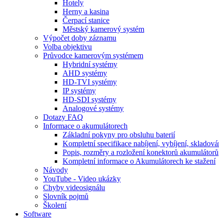
Hotely
Herny a kasina
Čerpací stanice
Městský kamerový systém
Výpočet doby záznamu
Volba objektivu
Průvodce kamerovým systémem
Hybridní systémy
AHD systémy
HD-TVI systémy
IP systémy
HD-SDI systémy
Analogové systémy
Dotazy FAQ
Informace o akumulátorech
Základní pokyny pro obsluhu baterií
Kompletní specifikace nabíjení, vybíjení, skladová
Popis, rozměry a rozložení konektorů akumulátorů
Kompletní informace o Akumulátorech ke stažení
Návody
YouTube - Video ukázky
Chyby videosignálu
Slovník pojmů
Školení
Software