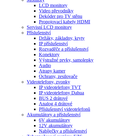
LCD monitory
Video převodníky
Dekóder pro TV stěnu
Propojovací kabely HDMI
Servisní LCD monitory
Příslušenství
Držáky, základny, kryty
IP příslušenství
Rozvaděče a příslušenství
Konektory
Výstražné prvky, samolepky
Audio
Atrapy kamer
Ochrany, zesilovače
Videotelefony, zvonky
IP videotelefony TVT
IP videotelefony Dahua
BUS 2 drátové
Analog 4 drátové
Příslušenství videotelefonů
Akumulátory a příslušenství
6V akumulátory
12V akumulátory
Nabíječky a příslušenství