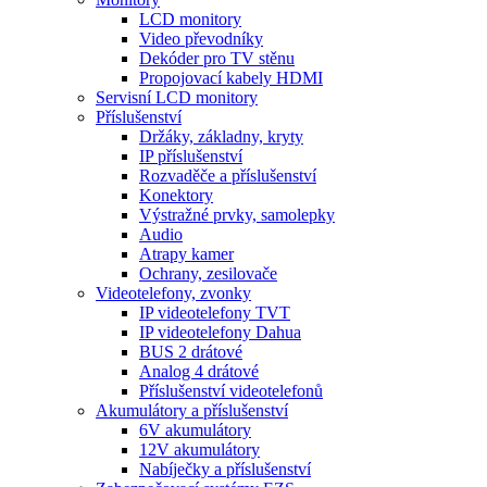
LCD monitory
Video převodníky
Dekóder pro TV stěnu
Propojovací kabely HDMI
Servisní LCD monitory
Příslušenství
Držáky, základny, kryty
IP příslušenství
Rozvaděče a příslušenství
Konektory
Výstražné prvky, samolepky
Audio
Atrapy kamer
Ochrany, zesilovače
Videotelefony, zvonky
IP videotelefony TVT
IP videotelefony Dahua
BUS 2 drátové
Analog 4 drátové
Příslušenství videotelefonů
Akumulátory a příslušenství
6V akumulátory
12V akumulátory
Nabíječky a příslušenství