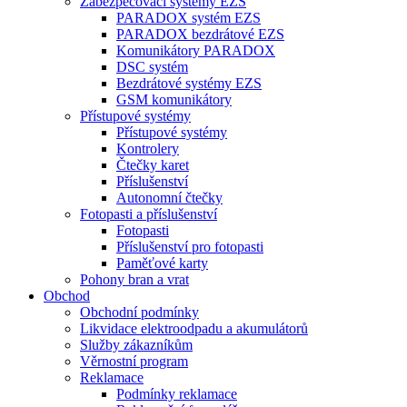
Zabezpečovací systémy EZS
PARADOX systém EZS
PARADOX bezdrátové EZS
Komunikátory PARADOX
DSC systém
Bezdrátové systémy EZS
GSM komunikátory
Přístupové systémy
Přístupové systémy
Kontrolery
Čtečky karet
Příslušenství
Autonomní čtečky
Fotopasti a příslušenství
Fotopasti
Příslušenství pro fotopasti
Paměťové karty
Pohony bran a vrat
Obchod
Obchodní podmínky
Likvidace elektroodpadu a akumulátorů
Služby zákazníkům
Věrnostní program
Reklamace
Podmínky reklamace