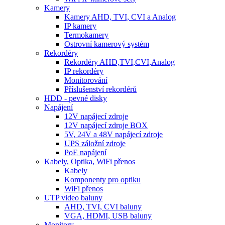
Kamery
Kamery AHD, TVI, CVI a Analog
IP kamery
Termokamery
Ostrovní kamerový systém
Rekordéry
Rekordéry AHD,TVI,CVI,Analog
IP rekordéry
Monitorování
Příslušenství rekordérů
HDD - pevné disky
Napájení
12V napájecí zdroje
12V napájecí zdroje BOX
5V, 24V a 48V napájecí zdroje
UPS záložní zdroje
PoE napájení
Kabely, Optika, WiFi přenos
Kabely
Komponenty pro optiku
WiFi přenos
UTP video baluny
AHD, TVI, CVI baluny
VGA, HDMI, USB baluny
Monitory