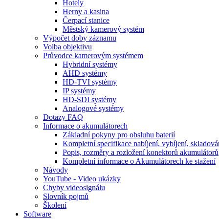
Hotely
Herny a kasina
Čerpací stanice
Městský kamerový systém
Výpočet doby záznamu
Volba objektivu
Průvodce kamerovým systémem
Hybridní systémy
AHD systémy
HD-TVI systémy
IP systémy
HD-SDI systémy
Analogové systémy
Dotazy FAQ
Informace o akumulátorech
Základní pokyny pro obsluhu baterií
Kompletní specifikace nabíjení, vybíjení, skladová
Popis, rozměry a rozložení konektorů akumulátorů
Kompletní informace o Akumulátorech ke stažení
Návody
YouTube - Video ukázky
Chyby videosignálu
Slovník pojmů
Školení
Software