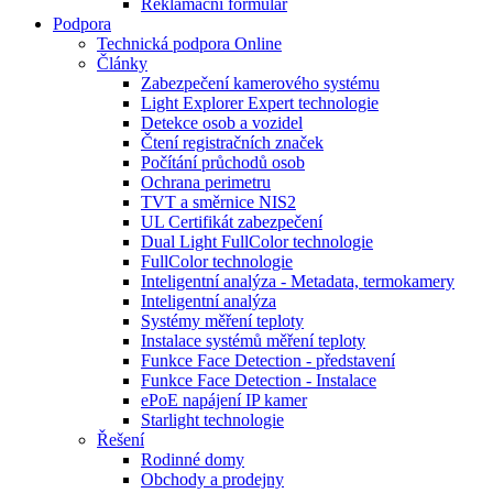
Reklamační formulář
Podpora
Technická podpora Online
Články
Zabezpečení kamerového systému
Light Explorer Expert technologie
Detekce osob a vozidel
Čtení registračních značek
Počítání průchodů osob
Ochrana perimetru
TVT a směrnice NIS2
UL Certifikát zabezpečení
Dual Light FullColor technologie
FullColor technologie
Inteligentní analýza - Metadata, termokamery
Inteligentní analýza
Systémy měření teploty
Instalace systémů měření teploty
Funkce Face Detection - představení
Funkce Face Detection - Instalace
ePoE napájení IP kamer
Starlight technologie
Řešení
Rodinné domy
Obchody a prodejny