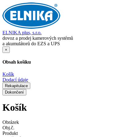
ELNIKA plus, s.r.o.
dovoz a prodej kamerových systémů
a akumulátorů do EZS a UPS
×
Obsah košíku
Košík
Dodací údaje
Rekapitulace
Dokončení
Košík
Obrázek
Obj.č.
Produkt