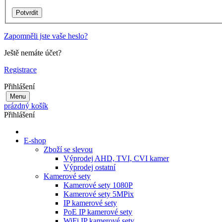
Zapomněli jste vaše heslo?
Ještě nemáte účet?
Registrace
Přihlášení
Menu
prázdný košík
Přihlášení
E-shop
Zboží se slevou
Výprodej AHD, TVI, CVI kamer
Výprodej ostatní
Kamerové sety
Kamerové sety 1080P
Kamerové sety 5MPix
IP kamerové sety
PoE IP kamerové sety
WiFi IP kamerové sety