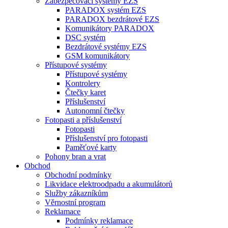
Zabezpečovací systémy EZS
PARADOX systém EZS
PARADOX bezdrátové EZS
Komunikátory PARADOX
DSC systém
Bezdrátové systémy EZS
GSM komunikátory
Přístupové systémy
Přístupové systémy
Kontrolery
Čtečky karet
Příslušenství
Autonomní čtečky
Fotopasti a příslušenství
Fotopasti
Příslušenství pro fotopasti
Paměťové karty
Pohony bran a vrat
Obchod
Obchodní podmínky
Likvidace elektroodpadu a akumulátorů
Služby zákazníkům
Věrnostní program
Reklamace
Podmínky reklamace