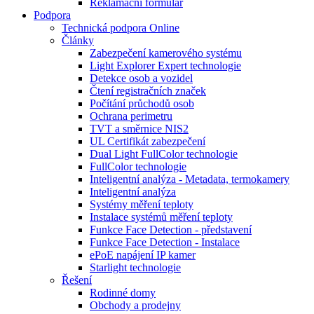
Reklamační formulář
Podpora
Technická podpora Online
Články
Zabezpečení kamerového systému
Light Explorer Expert technologie
Detekce osob a vozidel
Čtení registračních značek
Počítání průchodů osob
Ochrana perimetru
TVT a směrnice NIS2
UL Certifikát zabezpečení
Dual Light FullColor technologie
FullColor technologie
Inteligentní analýza - Metadata, termokamery
Inteligentní analýza
Systémy měření teploty
Instalace systémů měření teploty
Funkce Face Detection - představení
Funkce Face Detection - Instalace
ePoE napájení IP kamer
Starlight technologie
Řešení
Rodinné domy
Obchody a prodejny