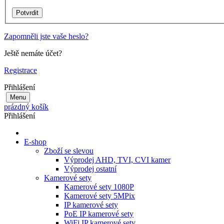
Zapomněli jste vaše heslo?
Ještě nemáte účet?
Registrace
Přihlášení
Menu
prázdný košík
Přihlášení
E-shop
Zboží se slevou
Výprodej AHD, TVI, CVI kamer
Výprodej ostatní
Kamerové sety
Kamerové sety 1080P
Kamerové sety 5MPix
IP kamerové sety
PoE IP kamerové sety
WiFi IP kamerové sety