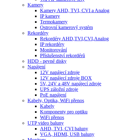
Kamery
Kamery AHD, TVI, CVI a Analog
IP kamery
Termokamery
Ostrovní kamerový systém
Rekordéry
Rekordéry AHD,TVI,CVI,Analog
IP rekordéry
Monitorování
Příslušenství rekordérů
HDD - pevné disky
Napájení
12V napájecí zdroje
12V napájecí zdroje BOX
5V, 24V a 48V napájecí zdroje
UPS záložní zdroje
PoE napájení
Kabely, Optika, WiFi přenos
Kabely
Komponenty pro optiku
WiFi přenos
UTP video baluny
AHD, TVI, CVI baluny
VGA, HDMI, USB baluny
Monitory