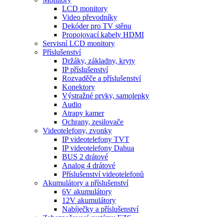
LCD monitory
Video převodníky
Dekóder pro TV stěnu
Propojovací kabely HDMI
Servisní LCD monitory
Příslušenství
Držáky, základny, kryty
IP příslušenství
Rozvaděče a příslušenství
Konektory
Výstražné prvky, samolepky
Audio
Atrapy kamer
Ochrany, zesilovače
Videotelefony, zvonky
IP videotelefony TVT
IP videotelefony Dahua
BUS 2 drátové
Analog 4 drátové
Příslušenství videotelefonů
Akumulátory a příslušenství
6V akumulátory
12V akumulátory
Nabíječky a příslušenství