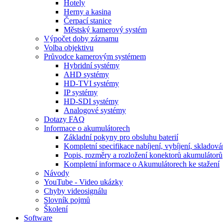
Hotely
Herny a kasina
Čerpací stanice
Městský kamerový systém
Výpočet doby záznamu
Volba objektivu
Průvodce kamerovým systémem
Hybridní systémy
AHD systémy
HD-TVI systémy
IP systémy
HD-SDI systémy
Analogové systémy
Dotazy FAQ
Informace o akumulátorech
Základní pokyny pro obsluhu baterií
Kompletní specifikace nabíjení, vybíjení, skladová
Popis, rozměry a rozložení konektorů akumulátorů
Kompletní informace o Akumulátorech ke stažení
Návody
YouTube - Video ukázky
Chyby videosignálu
Slovník pojmů
Školení
Software