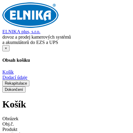
ELNIKA plus, s.r.o.
dovoz a prodej kamerových systémů
a akumulátorů do EZS a UPS
×
Obsah košíku
Košík
Dodací údaje
Rekapitulace
Dokončení
Košík
Obrázek
Obj.č.
Produkt