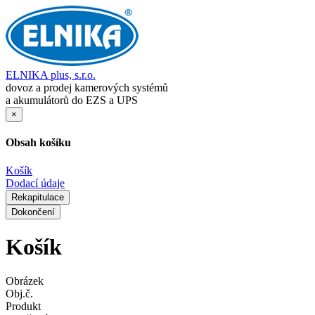
ELNIKA plus, s.r.o.
dovoz a prodej kamerových systémů
a akumulátorů do EZS a UPS
×
Obsah košíku
Košík
Dodací údaje
Rekapitulace
Dokončení
Košík
Obrázek
Obj.č.
Produkt