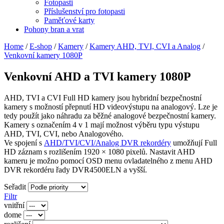
Fotopasti
Příslušenství pro fotopasti
Paměťové karty
Pohony bran a vrat
Home
/
E-shop
/
Kamery
/
Kamery AHD, TVI, CVI a Analog
/
Venkovní kamery 1080P
Venkovní AHD a TVI kamery 1080P
AHD, TVI a CVI Full HD kamery jsou hybridní bezpečnostní
kamery s možností přepnutí HD videovýstupu na analogový. Lze je
tedy použít jako náhradu za běžné analogové bezpečnostní kamery.
Kamery s označením 4 v 1 mají možnost výběru typu výstupu
AHD, TVI, CVI, nebo Analogového.
Ve spojení s
AHD/TVI/CVI/Analog DVR rekordéry
umožňují Full
HD záznam s rozlišením 1920 × 1080 pixelů. Nastavit AHD
kameru je možno pomocí OSD menu ovladatelného z menu AHD
DVR rekordéru řady DVR4500ELN a vyšší.
Seřadit
Filtr
vnitřní
dome