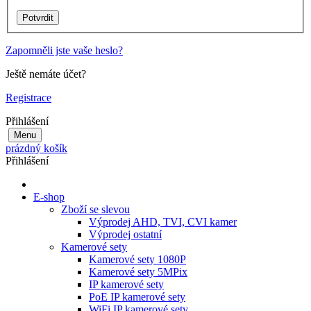
Zapomněli jste vaše heslo?
Ještě nemáte účet?
Registrace
Přihlášení
Menu
prázdný košík
Přihlášení
E-shop
Zboží se slevou
Výprodej AHD, TVI, CVI kamer
Výprodej ostatní
Kamerové sety
Kamerové sety 1080P
Kamerové sety 5MPix
IP kamerové sety
PoE IP kamerové sety
WiFi IP kamerové sety