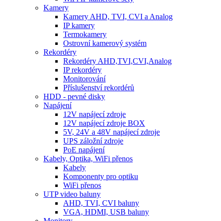
Kamery
Kamery AHD, TVI, CVI a Analog
IP kamery
Termokamery
Ostrovní kamerový systém
Rekordéry
Rekordéry AHD,TVI,CVI,Analog
IP rekordéry
Monitorování
Příslušenství rekordérů
HDD - pevné disky
Napájení
12V napájecí zdroje
12V napájecí zdroje BOX
5V, 24V a 48V napájecí zdroje
UPS záložní zdroje
PoE napájení
Kabely, Optika, WiFi přenos
Kabely
Komponenty pro optiku
WiFi přenos
UTP video baluny
AHD, TVI, CVI baluny
VGA, HDMI, USB baluny
Monitory