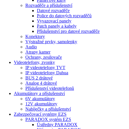
Paměťové karty
Rozvaděče a příslušenství
Datové rozvaděče
Police do datových rozvaděčů
Vyvazovací panely
Patch panely a kabely
Příslušenství pro datové rozvaděče
Konektory
Výstražné prvky, samolepky
Audio
Atrapy kamer
Ochrany, zesilovače
Videotelefony, zvonky
IP videotelefony TVT
IP videotelefony Dahua
BUS 2 drátové
Analog 4 drátové
Příslušenství videotelefonů
Akumulátory a příslušenství
6V akumulátory
12V akumulátory
Nabíječky a příslušenství
Zabezpečovací systémy EZS
PARADOX systém EZS
Ústředny PARADOX