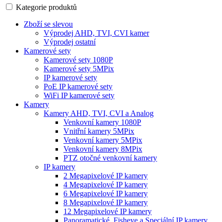
Kategorie produktů
Zboží se slevou
Výprodej AHD, TVI, CVI kamer
Výprodej ostatní
Kamerové sety
Kamerové sety 1080P
Kamerové sety 5MPix
IP kamerové sety
PoE IP kamerové sety
WiFi IP kamerové sety
Kamery
Kamery AHD, TVI, CVI a Analog
Venkovní kamery 1080P
Vnitřní kamery 5MPix
Venkovní kamery 5MPix
Venkovní kamery 8MPix
PTZ otočné venkovní kamery
IP kamery
2 Megapixelové IP kamery
4 Megapixelové IP kamery
6 Megapixelové IP kamery
8 Megapixelové IP kamery
12 Megapixelové IP kamery
Panoramatické, Fisheye a Speciální IP kamery