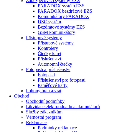
Zabezpečovací systémy EZS
PARADOX systém EZS
PARADOX bezdrátové EZS
Komunikátory PARADOX
DSC systém
Bezdrátové systémy EZS
GSM komunikátory
Přístupové systémy
Přístupové systémy
Kontrolery
Čtečky karet
Příslušenství
Autonomní čtečky
Fotopasti a příslušenství
Fotopasti
Příslušenství pro fotopasti
Paměťové karty
Pohony bran a vrat
Obchod
Obchodní podmínky
Likvidace elektroodpadu a akumulátorů
Služby zákazníkům
Věrnostní program
Reklamace
Podmínky reklamace