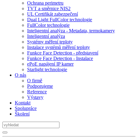
Ochrana perimetru
TVT a směrnice NIS2
UL Certifikát zabezpečení
Dual Light FullColor technologie
FullColor technologie
Inteligentní analýza - Metadata, termokamery
Inteligentní analýza
Systémy měření teploty
Instalace systémů měření teploty
Funkce Face Detection - představení
Funkce Face Detection - Instalace
ePoE napájení IP kamer
Starlight technologie
O nás
O firmě
Podporujeme
Reference
Výstavy
Kontakt
Spolupráce
Školení