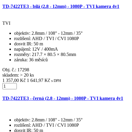
TD-7422TE3 - bílá (2.8 - 12mm) - 1080P - TVI kamera 4v1
TVI
objektiv
: 2.8mm / 108° - 12mm / 35°
rozlišení
: AHD / TVI / CVI 1080P
dosvit IR
: 50 m
napájení
: 12V / 400mA
rozměry
: 217.7 × 80.5 × 80.5mm
záruka
: 36 měsíců
Obj. č.:
17298
skladem: > 20 ks
1 357,00 Kč
1 641,97 Kč
s DPH
TD-7422TE3 - černá (2.8 - 12mm) - 1080P - TVI kamera 4v1
objektiv
: 2.8mm / 108° - 12mm / 35°
rozlišení
: AHD / TVI / CVI 1080P
dosvit IR
: 50 m