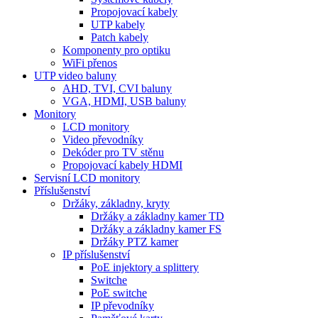
Propojovací kabely
UTP kabely
Patch kabely
Komponenty pro optiku
WiFi přenos
UTP video baluny
AHD, TVI, CVI baluny
VGA, HDMI, USB baluny
Monitory
LCD monitory
Video převodníky
Dekóder pro TV stěnu
Propojovací kabely HDMI
Servisní LCD monitory
Příslušenství
Držáky, základny, kryty
Držáky a základny kamer TD
Držáky a základny kamer FS
Držáky PTZ kamer
IP příslušenství
PoE injektory a splittery
Switche
PoE switche
IP převodníky