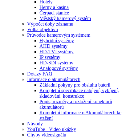
Hotely
Herny a kasina
Čerpací stanice
Městský kamerový systém
Výpočet doby záznamu
Volba objektivu
Průvodce kamerovým systémem
Hybridní systémy
AHD systémy
HD-TVI systémy
IP systémy
HD-SDI systémy
Analogové systémy
Dotazy FAQ
Informace o akumulátorech
Základní pokyny pro obsluhu baterií
Kompletní specifikace nabíjení, vybíjení,
skladování, konstrukce
Popis, rozměry a rozložení konektorů
akumulátorů
Kompletní informace o Akumulátorech ke
stažení
Návody
YouTube - Video ukázky
Chyby videosignálu