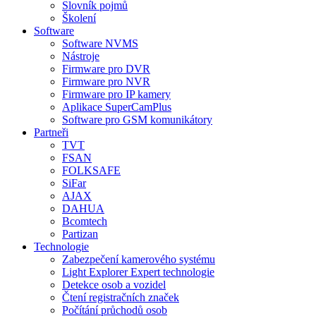
Slovník pojmů
Školení
Software
Software NVMS
Nástroje
Firmware pro DVR
Firmware pro NVR
Firmware pro IP kamery
Aplikace SuperCamPlus
Software pro GSM komunikátory
Partneři
TVT
FSAN
FOLKSAFE
SiFar
AJAX
DAHUA
Bcomtech
Partizan
Technologie
Zabezpečení kamerového systému
Light Explorer Expert technologie
Detekce osob a vozidel
Čtení registračních značek
Počítání průchodů osob