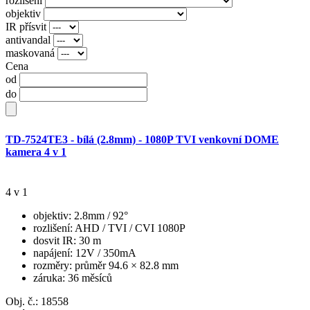
rozlišení
objektiv
IR přísvit
antivandal
maskovaná
Cena
od
do
TD-7524TE3 - bílá (2.8mm) - 1080P TVI venkovní DOME
kamera 4 v 1
4 v 1
objektiv
: 2.8mm / 92°
rozlišení
: AHD / TVI / CVI 1080P
dosvit IR
: 30 m
napájení
: 12V / 350mA
rozměry
: průměr 94.6 × 82.8 mm
záruka
: 36 měsíců
Obj. č.:
18558