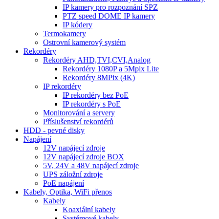
IP kamery pro rozpoznání SPZ
PTZ speed DOME IP kamery
IP kódery
Termokamery
Ostrovní kamerový systém
Rekordéry
Rekordéry AHD,TVI,CVI,Analog
Rekordéry 1080P a 5Mpix Lite
Rekordéry 8MPix (4K)
IP rekordéry
IP rekordéry bez PoE
IP rekordéry s PoE
Monitorování a servery
Příslušenství rekordérů
HDD - pevné disky
Napájení
12V napájecí zdroje
12V napájecí zdroje BOX
5V, 24V a 48V napájecí zdroje
UPS záložní zdroje
PoE napájení
Kabely, Optika, WiFi přenos
Kabely
Koaxiální kabely
Systémové kabely