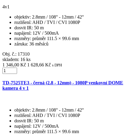
4v1
objektiv
: 2.8mm / 108° - 12mm / 42°
rozlišení
: AHD / TVI / CVI 1080P
dosvit IR
: 50 m
napájení
: 12V / 500mA
rozměry
: průměr 111.5 × 99.6 mm
záruka
: 36 měsíců
Obj. č.:
17310
skladem: 16 ks
1 346,00 Kč
1 628,66 Kč
s DPH
TD-7525TE3 - černá (2.8 - 12mm) - 1080P venkovní DOME
kamera 4 v 1
objektiv
: 2.8mm / 108° - 12mm / 42°
rozlišení
: AHD / TVI / CVI 1080P
dosvit IR
: 50 m
napájení
: 12V / 500mA
rozměry
: průměr 111.5 × 99.6 mm