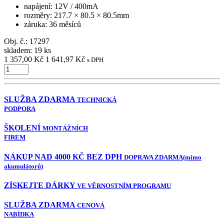
napájení
: 12V / 400mA
rozměry
: 217.7 × 80.5 × 80.5mm
záruka
: 36 měsíců
Obj. č.:
17297
skladem: 19 ks
1 357,00 Kč
1 641,97 Kč
s DPH
SLUŽBA ZDARMA
TECHNICKÁ
PODPORA
ŠKOLENÍ
MONTÁŽNÍCH
FIREM
NÁKUP NAD 4000 KČ BEZ DPH
DOPRAVA ZDARMA
(mimo
akumulátorů)
ZÍSKEJTE DÁRKY
VE VĚRNOSTNÍM PROGRAMU
SLUŽBA ZDARMA
CENOVÁ
NABÍDKA