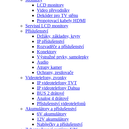
LCD monitory
Video převodníky
Dekóder pro TV stěnu
Propojovací kabely HDMI
Servisní LCD monitory
Příslušenství
Držáky, základny, kryty
IP příslušenství
Rozvaděče a příslušenství
Konektory
Výstražné prvky, samolepky
Audio
Atrapy kamer
Ochrany, zesilovače
Videotelefony, zvonky
IP videotelefony TVT
IP videotelefony Dahua
BUS 2 drátové
Analog 4 drátové
Příslušenství videotelefonů
Akumulátory a příslušenství
6V akumulátory
12V akumulátory
Nabíječky a příslušenství