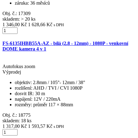
záruka
: 36 měsíců
Obj. č.:
17309
skladem: > 20 ks
1 346,00 Kč
1 628,66 Kč
s DPH
FS-6135IHBB55A-AZ - bílá (2.8 - 12mm) - 1080P - venkovní
DOME kamera 4 v 1
Autofokus zoom
Výprodej
objektiv
: 2.8mm / 105°- 12mm / 38°
rozlišení
: AHD / TVI / CVI 1080P
dosvit IR
: 30 m
napájení
: 12V / 220mA
rozměry
: průměr 117 × 88mm
Obj. č.:
18775
skladem: 18 ks
1 317,00 Kč
1 593,57 Kč
s DPH