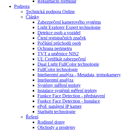
Reklamační formulář
Podpora
Technická podpora Online
Články
Zabezpečení kamerového systému
Light Explorer Expert technologie
Detekce osob a vozidel
Čtení registračních značek
Počítání průchodů osob
Ochrana perimetru
TVT a směrnice NIS2
UL Certifikát zabezpečení
Dual Light FullColor technologie
FullColor technologie
Inteligentní analýza - Metadata, termokamery
Inteligentní analýza
Systémy měření teploty
Instalace systémů měření teploty
Funkce Face Detection - představení
Funkce Face Detection - Instalace
ePoE napájení IP kamer
Starlight technologie
Řešení
Rodinné domy
Obchody a prodejny