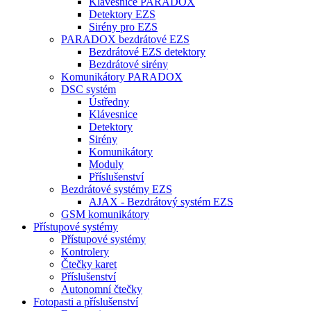
Klávesnice PARADOX
Detektory EZS
Sirény pro EZS
PARADOX bezdrátové EZS
Bezdrátové EZS detektory
Bezdrátové sirény
Komunikátory PARADOX
DSC systém
Ústředny
Klávesnice
Detektory
Sirény
Komunikátory
Moduly
Příslušenství
Bezdrátové systémy EZS
AJAX - Bezdrátový systém EZS
GSM komunikátory
Přístupové systémy
Přístupové systémy
Kontrolery
Čtečky karet
Příslušenství
Autonomní čtečky
Fotopasti a příslušenství