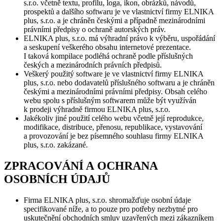
s.r.o. včetně textu, profilu, loga, ikon, obrázků, návodů,
prospektů a dalšího softwaru je ve vlastnictví firmy ELNIKA
plus, s.r.o. a je chráněn českými a případně mezinárodními
právními předpisy o ochraně autorských práv.
ELNIKA plus, s.r.o. má výhradní právo k výběru, uspořádání
a seskupení veškerého obsahu internetové prezentace.
I taková kompilace podléhá ochraně podle příslušných
českých a mezinárodních právních předpisů.
Veškerý použitý software je ve vlastnictví firmy ELNIKA
plus, s.r.o. nebo dodavatelů příslušného softwaru a je chráněn
českými a mezinárodními právními předpisy. Obsah celého
webu spolu s příslušným softwarem může být využíván
k prodeji výhradně firmou ELNIKA plus, s.r.o.
Jakékoliv jiné použití celého webu včetně její reprodukce,
modifikace, distribuce, přenosu, republikace, vystavování
a provozování je bez písemného souhlasu firmy ELNIKA
plus, s.r.o. zakázané.
ZPRACOVÁNÍ A OCHRANA
OSOBNÍCH ÚDAJŮ
Firma ELNIKA plus, s.r.o. shromažďuje osobní údaje
specifikované níže, a to pouze pro potřeby nezbytné pro
uskutečnění obchodních smluv uzavřených mezi zákazníkem