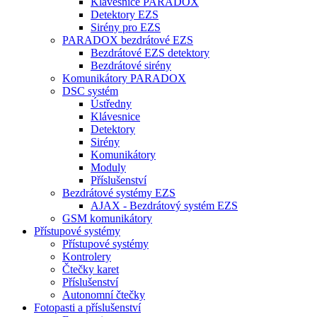
Klávesnice PARADOX
Detektory EZS
Sirény pro EZS
PARADOX bezdrátové EZS
Bezdrátové EZS detektory
Bezdrátové sirény
Komunikátory PARADOX
DSC systém
Ústředny
Klávesnice
Detektory
Sirény
Komunikátory
Moduly
Příslušenství
Bezdrátové systémy EZS
AJAX - Bezdrátový systém EZS
GSM komunikátory
Přístupové systémy
Přístupové systémy
Kontrolery
Čtečky karet
Příslušenství
Autonomní čtečky
Fotopasti a příslušenství