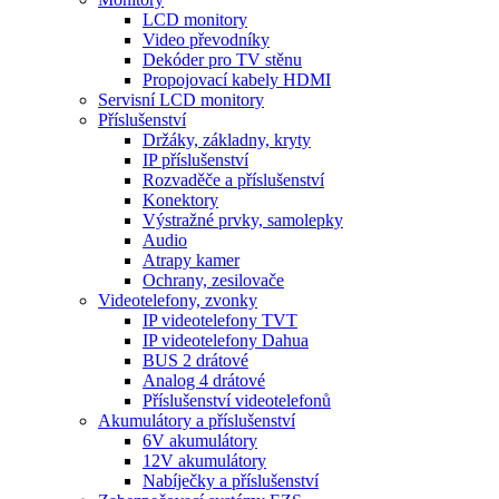
LCD monitory
Video převodníky
Dekóder pro TV stěnu
Propojovací kabely HDMI
Servisní LCD monitory
Příslušenství
Držáky, základny, kryty
IP příslušenství
Rozvaděče a příslušenství
Konektory
Výstražné prvky, samolepky
Audio
Atrapy kamer
Ochrany, zesilovače
Videotelefony, zvonky
IP videotelefony TVT
IP videotelefony Dahua
BUS 2 drátové
Analog 4 drátové
Příslušenství videotelefonů
Akumulátory a příslušenství
6V akumulátory
12V akumulátory
Nabíječky a příslušenství