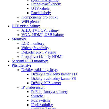
Propojovací kabely
UTP kabely
Patch kabely
Komponenty pro optiku
WiFi přenos
UTP video baluny
AHD, TVI, CVI baluny
VGA, HDMI, USB baluny
Monitory
LCD monitory
Video převodníky
Dekóder pro TV stěnu
Propojovací kabely HDMI
Servisní LCD monitory
Příslušenství
Držáky, základny, kryty
Držáky a základny kamer TD
Držáky a základny kamer FS
Držáky PTZ kamer
IP příslušenství
PoE injektory a splittery
Switche
PoE switche
IP převodníky