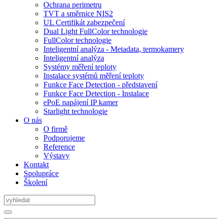
Ochrana perimetru
TVT a směrnice NIS2
UL Certifikát zabezpečení
Dual Light FullColor technologie
FullColor technologie
Inteligentní analýza - Metadata, termokamery
Inteligentní analýza
Systémy měření teploty
Instalace systémů měření teploty
Funkce Face Detection - představení
Funkce Face Detection - Instalace
ePoE napájení IP kamer
Starlight technologie
O nás
O firmě
Podporujeme
Reference
Výstavy
Kontakt
Spolupráce
Školení