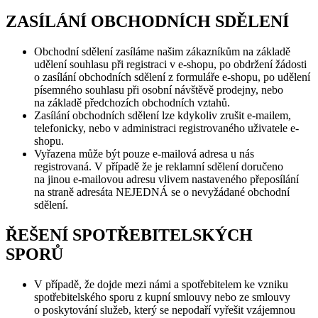
ZASÍLÁNÍ OBCHODNÍCH SDĚLENÍ
Obchodní sdělení zasíláme našim zákazníkům na základě
udělení souhlasu při registraci v e-shopu, po obdržení žádosti
o zasílání obchodních sdělení z formuláře e-shopu, po udělení
písemného souhlasu při osobní návštěvě prodejny, nebo
na základě předchozích obchodních vztahů.
Zasílání obchodních sdělení lze kdykoliv zrušit e-mailem,
telefonicky, nebo v administraci registrovaného uživatele e-
shopu.
Vyřazena může být pouze e-mailová adresa u nás
registrovaná. V případě že je reklamní sdělení doručeno
na jinou e-mailovou adresu vlivem nastaveného přeposílání
na straně adresáta NEJEDNÁ se o nevyžádané obchodní
sdělení.
ŘEŠENÍ SPOTŘEBITELSKÝCH
SPORŮ
V případě, že dojde mezi námi a spotřebitelem ke vzniku
spotřebitelského sporu z kupní smlouvy nebo ze smlouvy
o poskytování služeb, který se nepodaří vyřešit vzájemnou