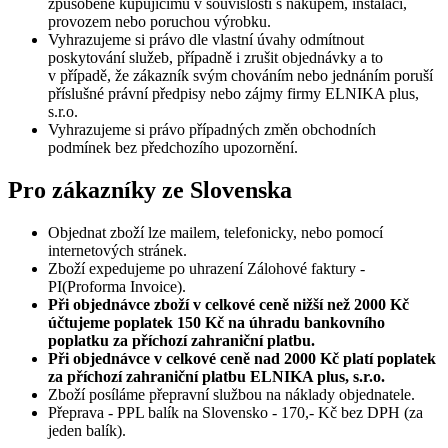
způsobené kupujícímu v souvislosti s nákupem, instalací,
provozem nebo poruchou výrobku.
Vyhrazujeme si právo dle vlastní úvahy odmítnout
poskytování služeb, případně i zrušit objednávky a to
v případě, že zákazník svým chováním nebo jednáním poruší
příslušné právní předpisy nebo zájmy firmy ELNIKA plus,
s.r.o.
Vyhrazujeme si právo případných změn obchodních
podmínek bez předchozího upozornění.
Pro zákazníky ze Slovenska
Objednat zboží lze mailem, telefonicky, nebo pomocí
internetových stránek.
Zboží expedujeme po uhrazení Zálohové faktury -
PI(Proforma Invoice).
Při objednávce zboží v celkové ceně nižší než 2000 Kč
účtujeme poplatek 150 Kč na úhradu bankovního
poplatku za příchozí zahraniční platbu.
Při objednávce v celkové ceně nad 2000 Kč platí poplatek
za příchozí zahraniční platbu ELNIKA plus, s.r.o.
Zboží posíláme přepravní službou na náklady objednatele.
Přeprava - PPL balík na Slovensko - 170,- Kč bez DPH (za
jeden balík).