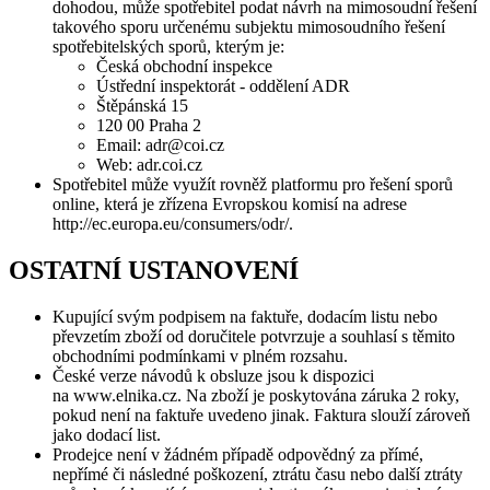
dohodou, může spotřebitel podat návrh na mimosoudní řešení
takového sporu určenému subjektu mimosoudního řešení
spotřebitelských sporů, kterým je:
Česká obchodní inspekce
Ústřední inspektorát - oddělení ADR
Štěpánská 15
120 00 Praha 2
Email: adr@coi.cz
Web: adr.coi.cz
Spotřebitel může využít rovněž platformu pro řešení sporů
online, která je zřízena Evropskou komisí na adrese
http://ec.europa.eu/consumers/odr/.
OSTATNÍ USTANOVENÍ
Kupující svým podpisem na faktuře, dodacím listu nebo
převzetím zboží od doručitele potvrzuje a souhlasí s těmito
obchodními podmínkami v plném rozsahu.
České verze návodů k obsluze jsou k dispozici
na www.elnika.cz. Na zboží je poskytována záruka 2 roky,
pokud není na faktuře uvedeno jinak. Faktura slouží zároveň
jako dodací list.
Prodejce není v žádném případě odpovědný za přímé,
nepřímé či následné poškození, ztrátu času nebo další ztráty