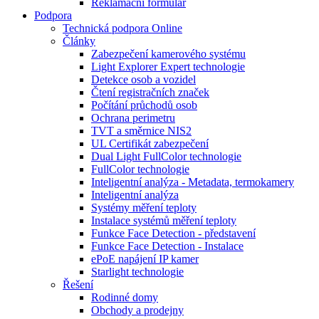
Reklamační formulář
Podpora
Technická podpora Online
Články
Zabezpečení kamerového systému
Light Explorer Expert technologie
Detekce osob a vozidel
Čtení registračních značek
Počítání průchodů osob
Ochrana perimetru
TVT a směrnice NIS2
UL Certifikát zabezpečení
Dual Light FullColor technologie
FullColor technologie
Inteligentní analýza - Metadata, termokamery
Inteligentní analýza
Systémy měření teploty
Instalace systémů měření teploty
Funkce Face Detection - představení
Funkce Face Detection - Instalace
ePoE napájení IP kamer
Starlight technologie
Řešení
Rodinné domy
Obchody a prodejny