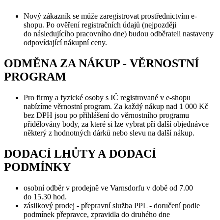
Nový zákazník se může zaregistrovat prostřednictvím e-
shopu. Po ověření registračních údajů (nejpozději
do následujícího pracovního dne) budou odběrateli nastaveny
odpovídající nákupní ceny.
ODMĚNA ZA NÁKUP - VĚRNOSTNÍ
PROGRAM
Pro firmy a fyzické osoby s IČ registrované v e-shopu
nabízíme věrnostní program. Za každý nákup nad 1 000 Kč
bez DPH jsou po přihlášení do věrnostního programu
přidělovány body, za které si lze vybrat při další objednávce
některý z hodnotných dárků nebo slevu na další nákup.
DODACÍ LHŮTY A DODACÍ
PODMÍNKY
osobní odběr v prodejně ve Varnsdorfu v době od 7.00
do 15.30 hod.
zásilkový prodej - přepravní služba PPL - doručení podle
podmínek přepravce, zpravidla do druhého dne