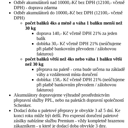
Odběr akumulátorů nad 10000,-Kč bez DPH (12100,- včetně
DPH) - doprava zdarma
Odběr akumulátorů do 10000,-Kč bez DPH (12100,- včetně
DPH)
počet balíků 4ks a méně a váha 1 balíku menší než
30 kg
doprava 140,- Kč včetně DPH 21% za jeden
balík
dobírka 30,- Kč včetně DPH 21% (neúčtujeme
při platbě bankovním převodem / zálohovou
fakturou)
počet balíků větší než 4ks nebo váha 1 balíku větší
než 30 kg
přeprava na paletě - cena bude určena na základě
váhy a vzdálenosti místa doručení
dobírka: 158,- Kč včetně DPH 21% (neúčtujeme
při platbě bankovním převodem / zálohovou
fakturou)
Akumulátory dopravujeme výhradně prostřednictvím
přepravní služby PPL, nebo na paletách dopravní společností
Schenker.
Dodací doba u paletové přepravy je obvykle 3 až 5 dní. Ke
konci roku může být delší. Pro expresní doručení paletové
zásilky nabízíme službu Premium - vždy kompletně hrazenou
zákazníkem - u které je dodací doba obvykle 3 dny.