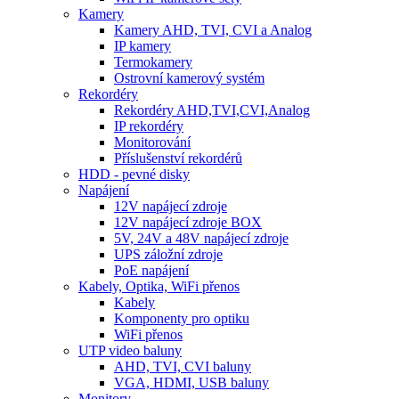
Kamery
Kamery AHD, TVI, CVI a Analog
IP kamery
Termokamery
Ostrovní kamerový systém
Rekordéry
Rekordéry AHD,TVI,CVI,Analog
IP rekordéry
Monitorování
Příslušenství rekordérů
HDD - pevné disky
Napájení
12V napájecí zdroje
12V napájecí zdroje BOX
5V, 24V a 48V napájecí zdroje
UPS záložní zdroje
PoE napájení
Kabely, Optika, WiFi přenos
Kabely
Komponenty pro optiku
WiFi přenos
UTP video baluny
AHD, TVI, CVI baluny
VGA, HDMI, USB baluny
Monitory