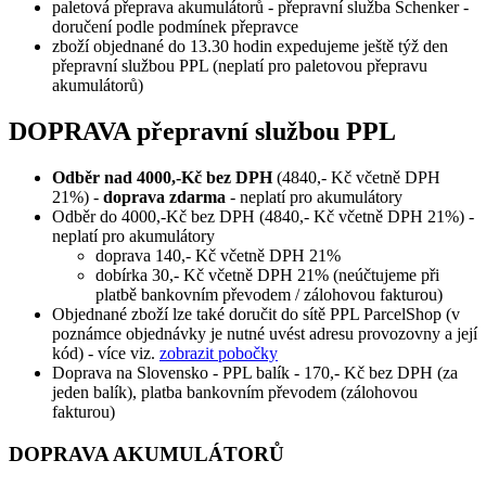
paletová přeprava akumulátorů - přepravní služba Schenker -
doručení podle podmínek přepravce
zboží objednané do 13.30 hodin expedujeme ještě týž den
přepravní službou PPL (neplatí pro paletovou přepravu
akumulátorů)
DOPRAVA přepravní službou PPL
Odběr nad 4000,-Kč bez DPH
(4840,- Kč včetně DPH
21%) -
doprava zdarma
- neplatí pro akumulátory
Odběr do 4000,-Kč bez DPH (4840,- Kč včetně DPH 21%) -
neplatí pro akumulátory
doprava 140,- Kč včetně DPH 21%
dobírka 30,- Kč včetně DPH 21% (neúčtujeme při
platbě bankovním převodem / zálohovou fakturou)
Objednané zboží lze také doručit do sítě PPL ParcelShop (v
poznámce objednávky je nutné uvést adresu provozovny a její
kód) - více viz.
zobrazit pobočky
Doprava na Slovensko - PPL balík - 170,- Kč bez DPH (za
jeden balík), platba bankovním převodem (zálohovou
fakturou)
DOPRAVA AKUMULÁTORŮ