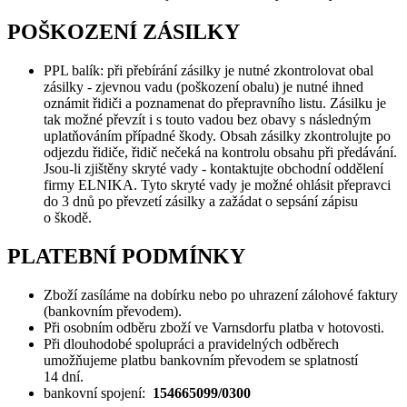
POŠKOZENÍ ZÁSILKY
PPL balík: při přebírání zásilky je nutné zkontrolovat obal
zásilky - zjevnou vadu (poškození obalu) je nutné ihned
oznámit řidiči a poznamenat do přepravního listu. Zásilku je
tak možné převzít i s touto vadou bez obavy s následným
uplatňováním případné škody. Obsah zásilky zkontrolujte po
odjezdu řidiče, řidič nečeká na kontrolu obsahu při předávání.
Jsou-li zjištěny skryté vady - kontaktujte obchodní oddělení
firmy ELNIKA. Tyto skryté vady je možné ohlásit přepravci
do 3 dnů po převzetí zásilky a zažádat o sepsání zápisu
o škodě.
PLATEBNÍ PODMÍNKY
Zboží zasíláme na dobírku nebo po uhrazení zálohové faktury
(bankovním převodem).
Při osobním odběru zboží ve Varnsdorfu platba v hotovosti.
Při dlouhodobé spolupráci a pravidelných odběrech
umožňujeme platbu bankovním převodem se splatností
14 dní.
bankovní spojení:
154665099/0300