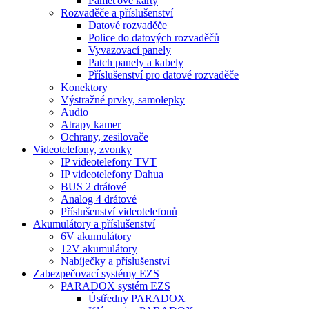
Paměťové karty
Rozvaděče a příslušenství
Datové rozvaděče
Police do datových rozvaděčů
Vyvazovací panely
Patch panely a kabely
Příslušenství pro datové rozvaděče
Konektory
Výstražné prvky, samolepky
Audio
Atrapy kamer
Ochrany, zesilovače
Videotelefony, zvonky
IP videotelefony TVT
IP videotelefony Dahua
BUS 2 drátové
Analog 4 drátové
Příslušenství videotelefonů
Akumulátory a příslušenství
6V akumulátory
12V akumulátory
Nabíječky a příslušenství
Zabezpečovací systémy EZS
PARADOX systém EZS
Ústředny PARADOX