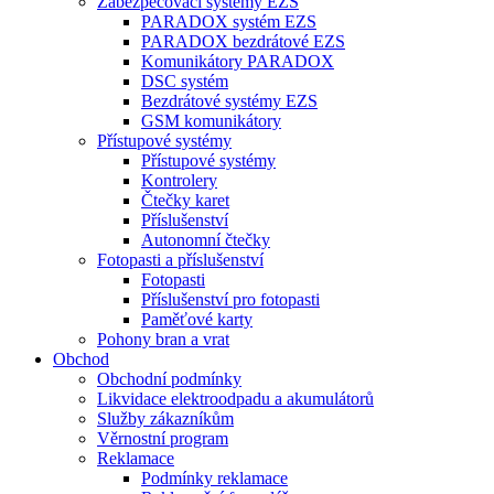
Zabezpečovací systémy EZS
PARADOX systém EZS
PARADOX bezdrátové EZS
Komunikátory PARADOX
DSC systém
Bezdrátové systémy EZS
GSM komunikátory
Přístupové systémy
Přístupové systémy
Kontrolery
Čtečky karet
Příslušenství
Autonomní čtečky
Fotopasti a příslušenství
Fotopasti
Příslušenství pro fotopasti
Paměťové karty
Pohony bran a vrat
Obchod
Obchodní podmínky
Likvidace elektroodpadu a akumulátorů
Služby zákazníkům
Věrnostní program
Reklamace
Podmínky reklamace