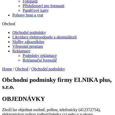
Fotopasti
Příslušenství pro fotopasti
Paměťové karty
Pohony bran a vrat
Obchod
Obchodní podmínky
Likvidace elektroodpadu a akumulátorů
Služby zákazníkům
Věrnostní program
Reklamace
Podmínky reklamace
Reklamační formulář
Home
/
Obchod
/
Obchodní podmínky
Obchodní podmínky firmy ELNIKA plus,
s.r.o.
OBJEDNÁVKY
Zboží lze objednat osobně, poštou, telefonicky (412372754),
elektronickou poštou (odbyt@elnika.cz) nebo v e-shopu