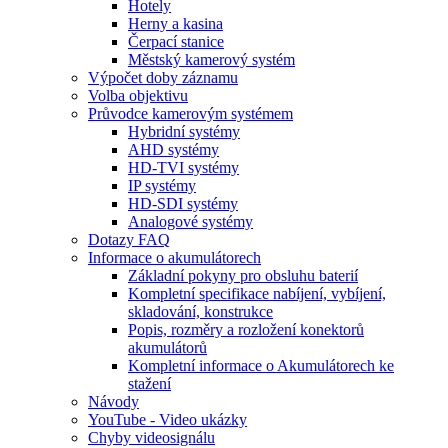
Hotely
Herny a kasina
Čerpací stanice
Městský kamerový systém
Výpočet doby záznamu
Volba objektivu
Průvodce kamerovým systémem
Hybridní systémy
AHD systémy
HD-TVI systémy
IP systémy
HD-SDI systémy
Analogové systémy
Dotazy FAQ
Informace o akumulátorech
Základní pokyny pro obsluhu baterií
Kompletní specifikace nabíjení, vybíjení,
skladování, konstrukce
Popis, rozměry a rozložení konektorů
akumulátorů
Kompletní informace o Akumulátorech ke
stažení
Návody
YouTube - Video ukázky
Chyby videosignálu