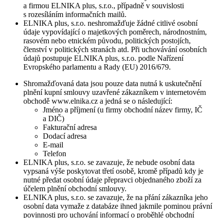
a firmou ELNIKA plus, s.r.o., případně v souvislosti
s rozesíláním informačních mailů.
ELNIKA plus, s.r.o. neshromažďuje žádné citlivé osobní
údaje vypovídající o majetkových poměrech, národnostním,
rasovém nebo etnickém původu, politických postojích,
členství v politických stranách atd. Při uchovávání osobních
údajů postupuje ELNIKA plus, s.r.o. podle Nařízení
Evropského parlamentu a Rady (EU) 2016/679.
Shromažďovaná data jsou pouze data nutná k uskutečnění
plnění kupní smlouvy uzavřené zákazníkem v internetovém
obchodě www.elnika.cz a jedná se o následující:
Jméno a příjmení (u firmy obchodní název firmy, IČ
a DIČ)
Fakturační adresa
Dodací adresa
E-mail
Telefon
ELNIKA plus, s.r.o. se zavazuje, že nebude osobní data
vypsaná výše poskytovat třetí osobě, kromě případů kdy je
nutné předat osobní údaje přepravci objednaného zboží za
účelem plnění obchodní smlouvy.
ELNIKA plus, s.r.o. se zavazuje, že na přání zákazníka jeho
osobní data vymaže z databáze ihned jakmile pominou právní
povinnosti pro uchování informací o proběhlé obchodní