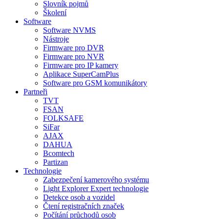
Slovník pojmů
Školení
Software
Software NVMS
Nástroje
Firmware pro DVR
Firmware pro NVR
Firmware pro IP kamery
Aplikace SuperCamPlus
Software pro GSM komunikátory
Partneři
TVT
FSAN
FOLKSAFE
SiFar
AJAX
DAHUA
Bcomtech
Partizan
Technologie
Zabezpečení kamerového systému
Light Explorer Expert technologie
Detekce osob a vozidel
Čtení registračních značek
Počítání průchodů osob