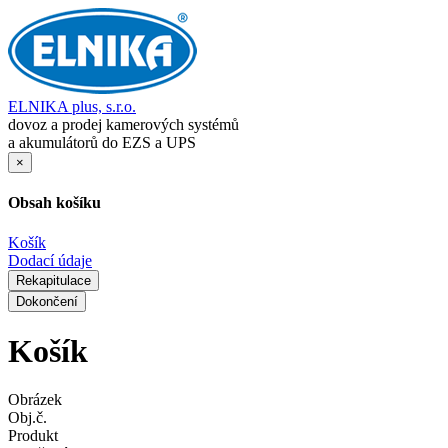
ELNIKA plus, s.r.o.
dovoz a prodej kamerových systémů
a akumulátorů do EZS a UPS
×
Obsah košíku
Košík
Dodací údaje
Rekapitulace
Dokončení
Košík
Obrázek
Obj.č.
Produkt