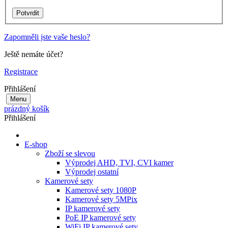
Zapomněli jste vaše heslo?
Ještě nemáte účet?
Registrace
Přihlášení
Menu
prázdný košík
Přihlášení
E-shop
Zboží se slevou
Výprodej AHD, TVI, CVI kamer
Výprodej ostatní
Kamerové sety
Kamerové sety 1080P
Kamerové sety 5MPix
IP kamerové sety
PoE IP kamerové sety
WiFi IP kamerové sety