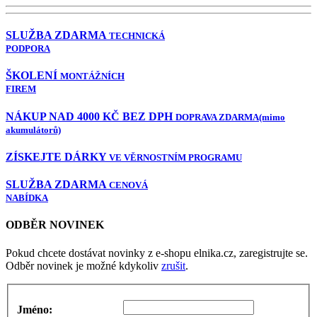
SLUŽBA ZDARMA
TECHNICKÁ
PODPORA
ŠKOLENÍ
MONTÁŽNÍCH
FIREM
NÁKUP NAD 4000 KČ BEZ DPH
DOPRAVA ZDARMA
(mimo
akumulátorů)
ZÍSKEJTE DÁRKY
VE VĚRNOSTNÍM PROGRAMU
SLUŽBA ZDARMA
CENOVÁ
NABÍDKA
ODBĚR NOVINEK
Pokud chcete dostávat novinky z e-shopu elnika.cz, zaregistrujte se.
Odběr novinek je možné kdykoliv
zrušit
.
Jméno: