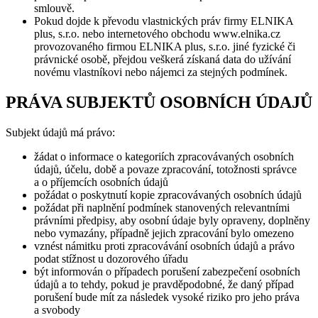
smlouvě.
Pokud dojde k převodu vlastnických práv firmy ELNIKA
plus, s.r.o. nebo internetového obchodu www.elnika.cz
provozovaného firmou ELNIKA plus, s.r.o. jiné fyzické či
právnické osobě, přejdou veškerá získaná data do užívání
novému vlastníkovi nebo nájemci za stejných podmínek.
PRÁVA SUBJEKTŮ OSOBNÍCH ÚDAJŮ
Subjekt údajů má právo:
žádat o informace o kategoriích zpracovávaných osobních
údajů, účelu, době a povaze zpracování, totožnosti správce
a o příjemcích osobních údajů
požádat o poskytnutí kopie zpracovávaných osobních údajů
požádat při naplnění podmínek stanovených relevantními
právními předpisy, aby osobní údaje byly opraveny, doplněny
nebo vymazány, případně jejich zpracování bylo omezeno
vznést námitku proti zpracovávání osobních údajů a právo
podat stížnost u dozorového úřadu
být informován o případech porušení zabezpečení osobních
údajů a to tehdy, pokud je pravděpodobné, že daný případ
porušení bude mít za následek vysoké riziko pro jeho práva
a svobody