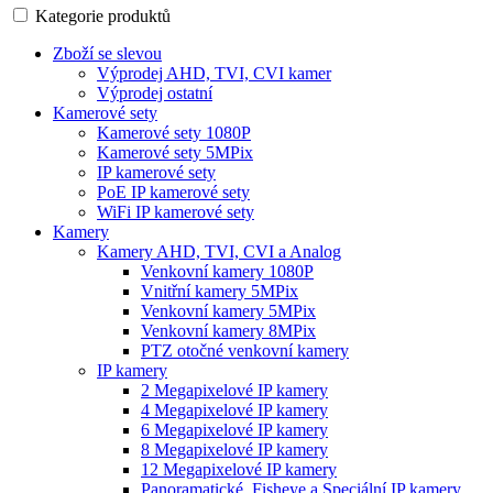
Kategorie produktů
Zboží se slevou
Výprodej AHD, TVI, CVI kamer
Výprodej ostatní
Kamerové sety
Kamerové sety 1080P
Kamerové sety 5MPix
IP kamerové sety
PoE IP kamerové sety
WiFi IP kamerové sety
Kamery
Kamery AHD, TVI, CVI a Analog
Venkovní kamery 1080P
Vnitřní kamery 5MPix
Venkovní kamery 5MPix
Venkovní kamery 8MPix
PTZ otočné venkovní kamery
IP kamery
2 Megapixelové IP kamery
4 Megapixelové IP kamery
6 Megapixelové IP kamery
8 Megapixelové IP kamery
12 Megapixelové IP kamery
Panoramatické, Fisheye a Speciální IP kamery