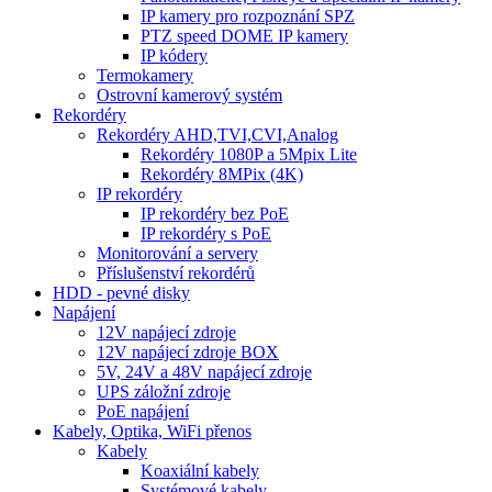
IP kamery pro rozpoznání SPZ
PTZ speed DOME IP kamery
IP kódery
Termokamery
Ostrovní kamerový systém
Rekordéry
Rekordéry AHD,TVI,CVI,Analog
Rekordéry 1080P a 5Mpix Lite
Rekordéry 8MPix (4K)
IP rekordéry
IP rekordéry bez PoE
IP rekordéry s PoE
Monitorování a servery
Příslušenství rekordérů
HDD - pevné disky
Napájení
12V napájecí zdroje
12V napájecí zdroje BOX
5V, 24V a 48V napájecí zdroje
UPS záložní zdroje
PoE napájení
Kabely, Optika, WiFi přenos
Kabely
Koaxiální kabely
Systémové kabely