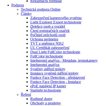
Reklamační formulář
Podpora
Technická podpora Online
Články
Zabezpečení kamerového systému
Light Explorer Expert technologie
Detekce osob a vozidel
Čtení registračních značek
Počítání průchodů osob
Ochrana perimetru
TVT a směrnice NIS2
UL Certifikát zabezpečení
Dual Light FullColor technologie
FullColor technologie
Inteligentní analýza - Metadata, termokamery
Inteligentní analýza
Systémy měření teploty
Instalace systémů měření teploty
Funkce Face Detection - představení
Funkce Face Detection - Instalace
ePoE napájení IP kamer
Starlight technologie
Řešení
Rodinné domy
Obchody a prodejny