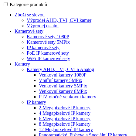
Kategorie produktů
Zboží se slevou
Výprodej AHD, TVI, CVI kamer
Výprodej ostatní
Kamerové sety
Kamerové sety 1080P
Kamerové sety 5MPix
IP kamerové sety
PoE IP kamerové sety
WiFi IP kamerové sety
Kamery
Kamery AHD, TVI, CVI a Analog
Venkovní kamery 1080P
Vnitřní kamery 5MPix
Venkovní kamery 5MPix
Venkovní kamery 8MPix
PTZ otočné venkovní kamery
IP kamery
2 Megapixelové IP kamery
4 Megapixelové IP kamery
6 Megapixelové IP kamery
8 Megapixelové IP kamery
12 Megapixelové IP kamery
Panoramatické, Fisheye a Speciální IP kamery