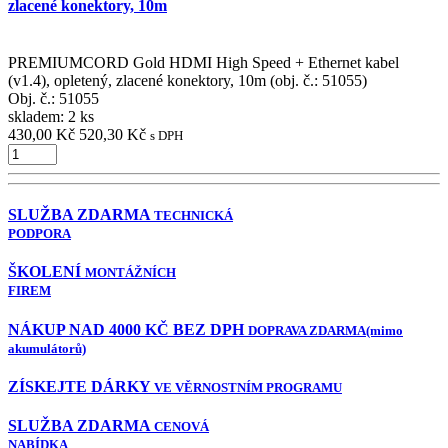
zlacené konektory, 10m
PREMIUMCORD Gold HDMI High Speed + Ethernet kabel
(v1.4), opletený, zlacené konektory, 10m (obj. č.: 51055)
Obj. č.:
51055
skladem: 2 ks
430,00 Kč
520,30 Kč
s DPH
SLUŽBA ZDARMA
TECHNICKÁ
PODPORA
ŠKOLENÍ
MONTÁŽNÍCH
FIREM
NÁKUP NAD 4000 KČ BEZ DPH
DOPRAVA ZDARMA
(mimo
akumulátorů)
ZÍSKEJTE DÁRKY
VE VĚRNOSTNÍM PROGRAMU
SLUŽBA ZDARMA
CENOVÁ
NABÍDKA