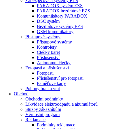
Zabezpečovací systémy EZS
PARADOX systém EZS
PARADOX bezdrátové EZS
Komunikátory PARADOX
DSC systém
Bezdrátové systémy EZS
GSM komunikátory
Přístupové systémy
Přístupové systémy
Kontrolery
Čtečky karet
Příslušenství
Autonomní čtečky
Fotopasti a příslušenství
Fotopasti
Příslušenství pro fotopasti
Paměťové karty
Pohony bran a vrat
Obchod
Obchodní podmínky
Likvidace elektroodpadu a akumulátorů
Služby zákazníkům
Věrnostní program
Reklamace
Podmínky reklamace