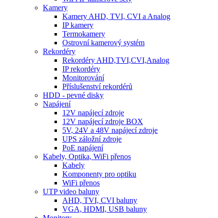
Kamery
Kamery AHD, TVI, CVI a Analog
IP kamery
Termokamery
Ostrovní kamerový systém
Rekordéry
Rekordéry AHD,TVI,CVI,Analog
IP rekordéry
Monitorování
Příslušenství rekordérů
HDD - pevné disky
Napájení
12V napájecí zdroje
12V napájecí zdroje BOX
5V, 24V a 48V napájecí zdroje
UPS záložní zdroje
PoE napájení
Kabely, Optika, WiFi přenos
Kabely
Komponenty pro optiku
WiFi přenos
UTP video baluny
AHD, TVI, CVI baluny
VGA, HDMI, USB baluny
Monitory