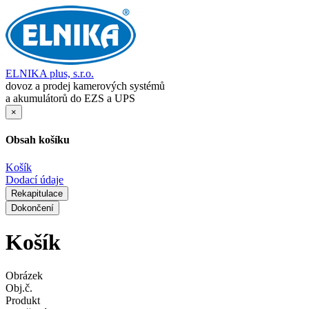
ELNIKA plus, s.r.o.
dovoz a prodej kamerových systémů
a akumulátorů do EZS a UPS
×
Obsah košíku
Košík
Dodací údaje
Rekapitulace
Dokončení
Košík
Obrázek
Obj.č.
Produkt