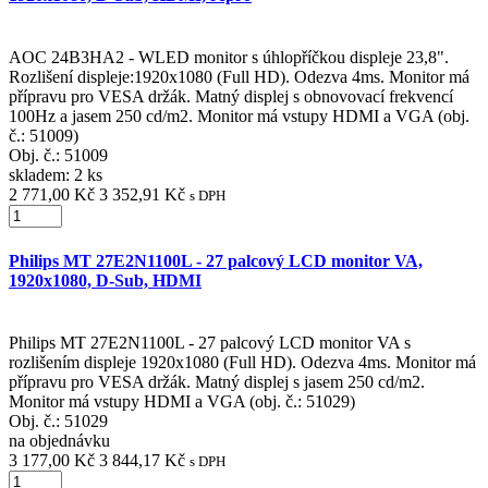
AOC 24B3HA2 - WLED monitor s úhlopříčkou displeje 23,8".
Rozlišení displeje:1920x1080 (Full HD). Odezva 4ms. Monitor má
přípravu pro VESA držák. Matný displej s obnovovací frekvencí
100Hz a jasem 250 cd/m2. Monitor má vstupy HDMI a VGA (obj.
č.: 51009)
Obj. č.:
51009
skladem: 2 ks
2 771,00 Kč
3 352,91 Kč
s DPH
Philips MT 27E2N1100L - 27 palcový LCD monitor VA,
1920x1080, D-Sub, HDMI
Philips MT 27E2N1100L - 27 palcový LCD monitor VA s
rozlišením displeje 1920x1080 (Full HD). Odezva 4ms. Monitor má
přípravu pro VESA držák. Matný displej s jasem 250 cd/m2.
Monitor má vstupy HDMI a VGA (obj. č.: 51029)
Obj. č.:
51029
na objednávku
3 177,00 Kč
3 844,17 Kč
s DPH