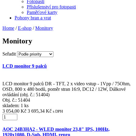
Fotopasti
Příslušenství pro fotopasti
Paměťové karty
Pohony bran a vrat
Home
/
E-shop
/
Monitory
Monitory
Seřadit
LCD monitor 9 palců
LCD monitor 9 palců DR - TFT, 2 x video vstup - 1Vpp / 75Ohm,
OSD, 800 x 480 bodů, poměr stran 16:9, DC12 / 12W, Dálkové
ovládání (obj. č.: 51404)
Obj. č.:
51404
skladem: 1 ks
3 054,00 Kč
3 695,34 Kč
s DPH
AOC 24B3HA2 - WLED monitor 23,8" IPS, 100Hz,
1920x1080, D-Sub, HDMI, repro