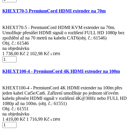
KHEXT70-5 PremiumCord HDMI extender na 70m
KHEXT70-5 - PremiumCord HDMI KVM extender na 70m.
Umožňuje přenášet HDMI signál o rozlišení FULL HD 1080p bez
zpoždění až na 70 metrů na kabelu CAT6(obj. č.: 61546)
Obj. č.:
61546
na objednávku
1 738,00 Kč
2 102,98 Kč
s DPH
KHEXT100-4 - PremiumCord 4K HDMI extender na 100m
KHEXT100-4 - PremiumCord 4K HDMI extender na 100m přes
jeden kabel Cat5e/Cat6. Zařízení umožňuje po jednom síťovém
kabelu přenést HDMI signál v rozlišení 4K@30Hz nebo FULL HD
1080p až na 100m. (obj. č.: 61551)
Obj. č.:
61551
na objednávku
1 419,00 Kč
1 716,99 Kč
s DPH