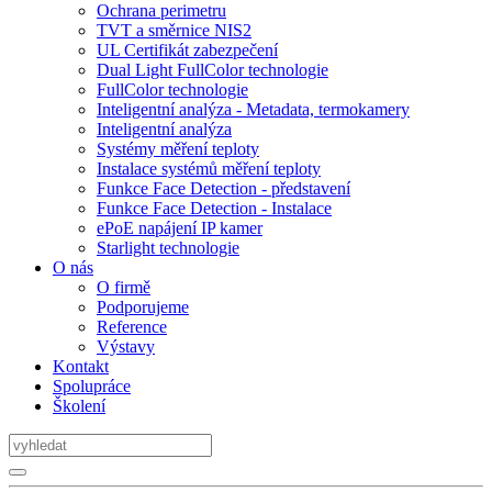
Ochrana perimetru
TVT a směrnice NIS2
UL Certifikát zabezpečení
Dual Light FullColor technologie
FullColor technologie
Inteligentní analýza - Metadata, termokamery
Inteligentní analýza
Systémy měření teploty
Instalace systémů měření teploty
Funkce Face Detection - představení
Funkce Face Detection - Instalace
ePoE napájení IP kamer
Starlight technologie
O nás
O firmě
Podporujeme
Reference
Výstavy
Kontakt
Spolupráce
Školení