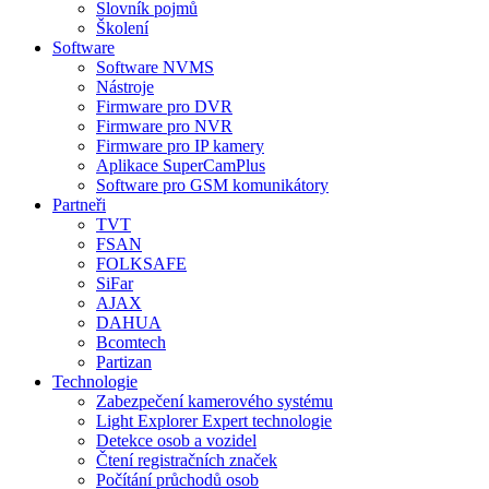
Slovník pojmů
Školení
Software
Software NVMS
Nástroje
Firmware pro DVR
Firmware pro NVR
Firmware pro IP kamery
Aplikace SuperCamPlus
Software pro GSM komunikátory
Partneři
TVT
FSAN
FOLKSAFE
SiFar
AJAX
DAHUA
Bcomtech
Partizan
Technologie
Zabezpečení kamerového systému
Light Explorer Expert technologie
Detekce osob a vozidel
Čtení registračních značek
Počítání průchodů osob