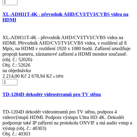
XL-ADH11T-4K - převodník AHD/CVI/TVI/CVBS videa na
HDMI
XL-ADH11T-4K - převodník AHD/CVI/TVI/CVBS videa na
HDMI. Převodník AHD/CVI/TVI/CVBS videa, v rozlišení až 8
Mpix, na HDMI v rozlišení 1920 x 1080 bodů. Zařízení umožňuje
propojit kameru, záznamové zařízení a HDMI monitor současně.
(obj. č.: 52026)
Obj. č.:
52026
na objednávku
2 214,00 Kč
2 678,94 Kč
s DPH
TD-1204D dekodér videostreamů pro TV stěnu
TD-1204D dekodér videostreamů pro TV stěnu, podpora 4
videovýstupů HDMI. Podpora výstupu Ultra HD 4K. Dekodér
podporuje také IP zařízení na protokolu ONVIF a má audio vstup a
výstup (obj. č.: 40303)
Obj. č.:
40303