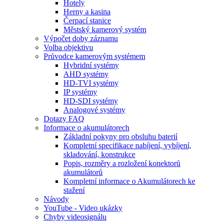
Hotely
Herny a kasina
Čerpací stanice
Městský kamerový systém
Výpočet doby záznamu
Volba objektivu
Průvodce kamerovým systémem
Hybridní systémy
AHD systémy
HD-TVI systémy
IP systémy
HD-SDI systémy
Analogové systémy
Dotazy FAQ
Informace o akumulátorech
Základní pokyny pro obsluhu baterií
Kompletní specifikace nabíjení, vybíjení,
skladování, konstrukce
Popis, rozměry a rozložení konektorů
akumulátorů
Kompletní informace o Akumulátorech ke
stažení
Návody
YouTube - Video ukázky
Chyby videosignálu