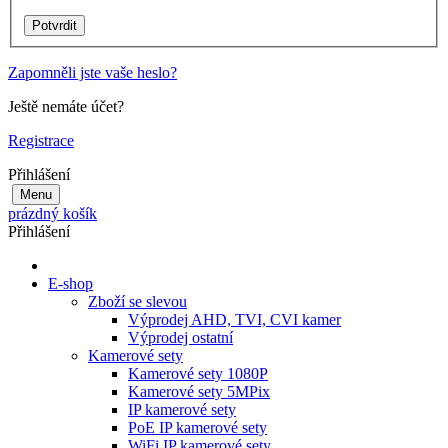
Zapomněli jste vaše heslo?
Ještě nemáte účet?
Registrace
Přihlášení
Menu
prázdný košík
Přihlášení
E-shop
Zboží se slevou
Výprodej AHD, TVI, CVI kamer
Výprodej ostatní
Kamerové sety
Kamerové sety 1080P
Kamerové sety 5MPix
IP kamerové sety
PoE IP kamerové sety
WiFi IP kamerové sety