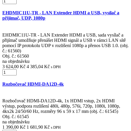
EHDMIC11U-TR - LAN Extender HDMI a USB, vysílač a
přijímač, UDP, 1080p
EHDMIC11U-TR - LAN Extender HDMI a USB, sada vysílač a
přijímač umožňuje přenášet HDMI signál a USB v rámci LAN sítě
pomocí IP protokolu UDP v rozlišení 1080p a přenos USB 1.0. (obj.
č.: 61560)
Obj. č.:
61560
na objednávku
3 624,00 Kč
4 385,04 Kč
s DPH
Rozbočovač HDMI-DA12D-4k
Rozbočovač HDMI-DA12D-4k, 1x HDMI vstup, 2x HDMI
výstup, podpora rozlišení 480i, 480p, 576i, 720p, 1080i, 1080p,
4kx2k 24/50/60 Hz, rozměry 96 x 59 x 17 mm (obj. č.: 61545)
Obj. č.:
61545
na objednávku
1 390,00 Kč
1 681,90 Kč
s DPH