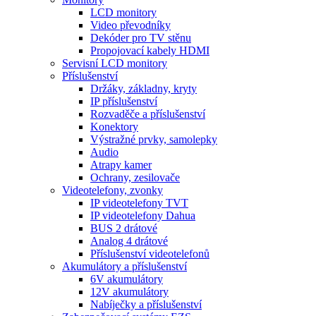
LCD monitory
Video převodníky
Dekóder pro TV stěnu
Propojovací kabely HDMI
Servisní LCD monitory
Příslušenství
Držáky, základny, kryty
IP příslušenství
Rozvaděče a příslušenství
Konektory
Výstražné prvky, samolepky
Audio
Atrapy kamer
Ochrany, zesilovače
Videotelefony, zvonky
IP videotelefony TVT
IP videotelefony Dahua
BUS 2 drátové
Analog 4 drátové
Příslušenství videotelefonů
Akumulátory a příslušenství
6V akumulátory
12V akumulátory
Nabíječky a příslušenství