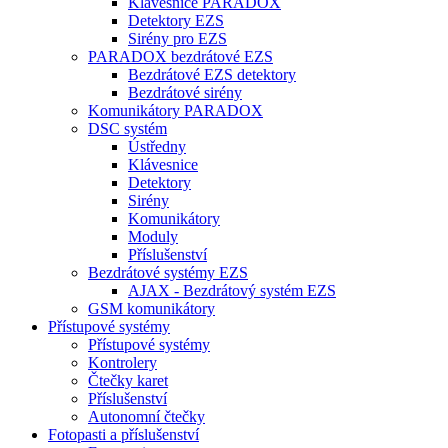
Klávesnice PARADOX
Detektory EZS
Sirény pro EZS
PARADOX bezdrátové EZS
Bezdrátové EZS detektory
Bezdrátové sirény
Komunikátory PARADOX
DSC systém
Ústředny
Klávesnice
Detektory
Sirény
Komunikátory
Moduly
Příslušenství
Bezdrátové systémy EZS
AJAX - Bezdrátový systém EZS
GSM komunikátory
Přístupové systémy
Přístupové systémy
Kontrolery
Čtečky karet
Příslušenství
Autonomní čtečky
Fotopasti a příslušenství