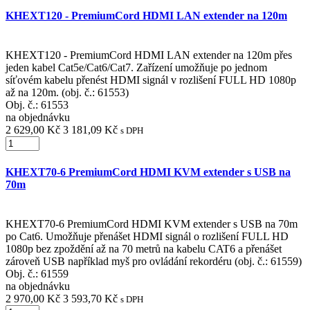
KHEXT120 - PremiumCord HDMI LAN extender na 120m
KHEXT120 - PremiumCord HDMI LAN extender na 120m přes
jeden kabel Cat5e/Cat6/Cat7. Zařízení umožňuje po jednom
síťovém kabelu přenést HDMI signál v rozlišení FULL HD 1080p
až na 120m. (obj. č.: 61553)
Obj. č.:
61553
na objednávku
2 629,00 Kč
3 181,09 Kč
s DPH
KHEXT70-6 PremiumCord HDMI KVM extender s USB na
70m
KHEXT70-6 PremiumCord HDMI KVM extender s USB na 70m
po Cat6. Umožňuje přenášet HDMI signál o rozlišení FULL HD
1080p bez zpoždění až na 70 metrů na kabelu CAT6 a přenášet
zároveň USB například myš pro ovládání rekordéru (obj. č.: 61559)
Obj. č.:
61559
na objednávku
2 970,00 Kč
3 593,70 Kč
s DPH