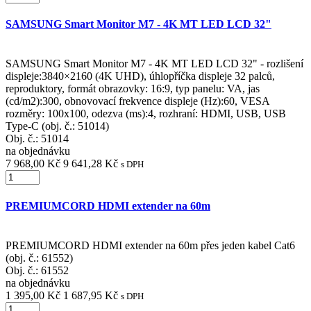
SAMSUNG Smart Monitor M7 - 4K MT LED LCD 32"
SAMSUNG Smart Monitor M7 - 4K MT LED LCD 32" - rozlišení
displeje:3840×2160 (4K UHD), úhlopříčka displeje 32 palců,
reproduktory, formát obrazovky: 16:9, typ panelu: VA, jas
(cd/m2):300, obnovovací frekvence displeje (Hz):60, VESA
rozměry: 100x100, odezva (ms):4, rozhraní: HDMI, USB, USB
Type-C (obj. č.: 51014)
Obj. č.:
51014
na objednávku
7 968,00 Kč
9 641,28 Kč
s DPH
PREMIUMCORD HDMI extender na 60m
PREMIUMCORD HDMI extender na 60m přes jeden kabel Cat6
(obj. č.: 61552)
Obj. č.:
61552
na objednávku
1 395,00 Kč
1 687,95 Kč
s DPH