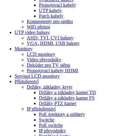
Propojovací kabely
UTP kabely
Patch kabely
Komponenty pro optiku
WiFi přenos
UTP video baluny
AHD, TVI, CVI baluny
VGA, HDMI, USB baluny
Monitory
LCD monitory
Video převodníky
Dekóder pro TV stěnu
Propojovací kabely HDMI
Servisní LCD monitory
Příslušenství
Držáky, základny, kryty
Držáky a základny kamer TD
Držáky a základny kamer FS
Držáky PTZ kamer
IP příslušenství
PoE injektory a splittery
Switche
PoE switche
IP převodníky