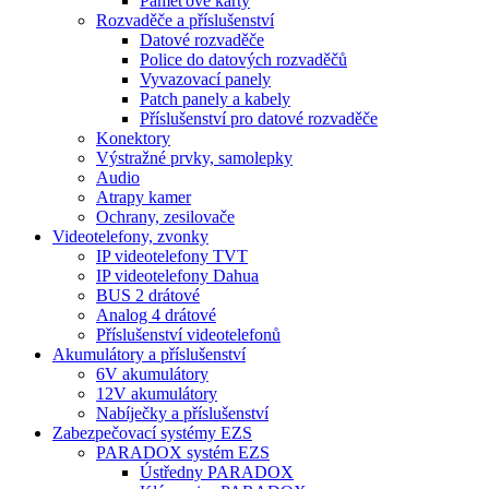
Paměťové karty
Rozvaděče a příslušenství
Datové rozvaděče
Police do datových rozvaděčů
Vyvazovací panely
Patch panely a kabely
Příslušenství pro datové rozvaděče
Konektory
Výstražné prvky, samolepky
Audio
Atrapy kamer
Ochrany, zesilovače
Videotelefony, zvonky
IP videotelefony TVT
IP videotelefony Dahua
BUS 2 drátové
Analog 4 drátové
Příslušenství videotelefonů
Akumulátory a příslušenství
6V akumulátory
12V akumulátory
Nabíječky a příslušenství
Zabezpečovací systémy EZS
PARADOX systém EZS
Ústředny PARADOX