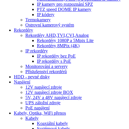
IP kamery pro rozpoznání SPZ
PTZ speed DOME IP kamery
IP kódery
Termokamery
Ostrovní kamerový systém
Rekordéry
Rekordéry AHD,TVI,CVI,Analog
Rekordéry 1080P a 5Mpix Lite
Rekordéry 8MPix (4K)
IP rekordéry
IP rekordéry bez PoE
IP rekordéry s PoE
Monitorování a servery
Příslušenství rekordérů
HDD - pevné disky
Napájení
12V napájecí zdroje
12V napájecí zdroje BOX
5V, 24V a 48V napájecí zdroje
UPS záložní zdroje
PoE napájení
Kabely, Optika, WiFi přenos
Kabely
Koaxiální kabely
Systémové kabely