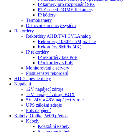
IP kamery pro rozpoznání SPZ
PTZ speed DOME IP kamery
IP kódery
Termokamery
Ostrovní kamerový systém
Rekordéry
Rekordéry AHD,TVI,CVI,Analog
Rekordéry 1080P a 5Mpix Lite
Rekordéry 8MPix (4K)
IP rekordéry
IP rekordéry bez PoE
IP rekordéry s PoE
Monitorování a servery
Příslušenství rekordérů
HDD - pevné disky
Napájení
12V napájecí zdroje
12V napájecí zdroje BOX
5V, 24V a 48V napájecí zdroje
UPS záložní zdroje
PoE napájení
Kabely, Optika, WiFi přenos
Kabely
Koaxiální kabely
Systémové kabely