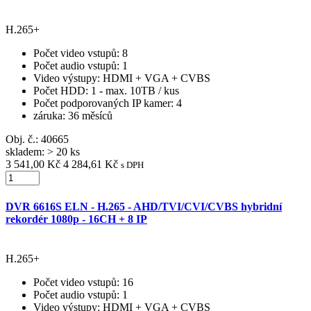
H.265+
Počet video vstupů
: 8
Počet audio vstupů
: 1
Video výstupy
: HDMI + VGA + CVBS
Počet HDD
: 1 - max. 10TB / kus
Počet podporovaných IP kamer
: 4
záruka
: 36 měsíců
Obj. č.:
40665
skladem: > 20 ks
3 541,00 Kč
4 284,61 Kč
s DPH
DVR 6616S ELN - H.265 - AHD/TVI/CVI/CVBS hybridní
rekordér 1080p - 16CH + 8 IP
H.265+
Počet video vstupů
: 16
Počet audio vstupů
: 1
Video výstupy
: HDMI + VGA + CVBS