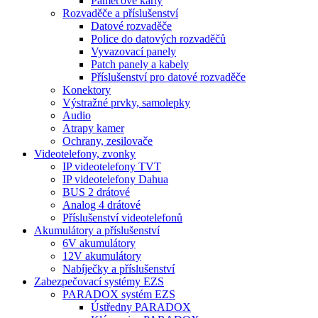
Paměťové karty
Rozvaděče a příslušenství
Datové rozvaděče
Police do datových rozvaděčů
Vyvazovací panely
Patch panely a kabely
Příslušenství pro datové rozvaděče
Konektory
Výstražné prvky, samolepky
Audio
Atrapy kamer
Ochrany, zesilovače
Videotelefony, zvonky
IP videotelefony TVT
IP videotelefony Dahua
BUS 2 drátové
Analog 4 drátové
Příslušenství videotelefonů
Akumulátory a příslušenství
6V akumulátory
12V akumulátory
Nabíječky a příslušenství
Zabezpečovací systémy EZS
PARADOX systém EZS
Ústředny PARADOX