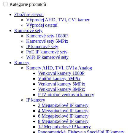
Kategorie produktů
Zboží se slevou
Výprodej AHD, TVI, CVI kamer
Výprodej ostatní
Kamerové sety
Kamerové sety 1080P
Kamerové sety 5MPix
IP kamerové sety
PoE IP kamerové sety
WiFi IP kamerové sety
Kamery
Kamery AHD, TVI, CVI a Analog
Venkovní kamery 1080P
Vnitřní kamery 5MPix
Venkovní kamery 5MPix
Venkovní kamery 8MPix
PTZ otočné venkovní kamery
IP kamery
2 Megapixelové IP kamery
4 Megapixelové IP kamery
6 Megapixelové IP kamery
8 Megapixelové IP kamery
12 Megapixelové IP kamery
Panoramatické, Fisheye a Speciální IP kamery