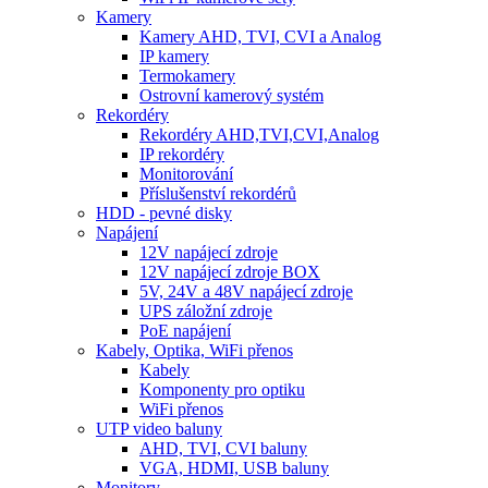
Kamery
Kamery AHD, TVI, CVI a Analog
IP kamery
Termokamery
Ostrovní kamerový systém
Rekordéry
Rekordéry AHD,TVI,CVI,Analog
IP rekordéry
Monitorování
Příslušenství rekordérů
HDD - pevné disky
Napájení
12V napájecí zdroje
12V napájecí zdroje BOX
5V, 24V a 48V napájecí zdroje
UPS záložní zdroje
PoE napájení
Kabely, Optika, WiFi přenos
Kabely
Komponenty pro optiku
WiFi přenos
UTP video baluny
AHD, TVI, CVI baluny
VGA, HDMI, USB baluny
Monitory