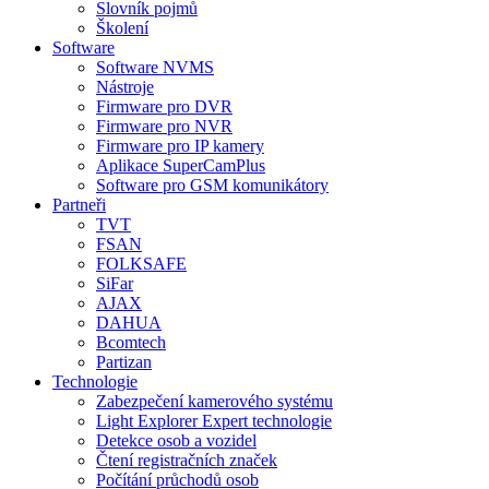
Slovník pojmů
Školení
Software
Software NVMS
Nástroje
Firmware pro DVR
Firmware pro NVR
Firmware pro IP kamery
Aplikace SuperCamPlus
Software pro GSM komunikátory
Partneři
TVT
FSAN
FOLKSAFE
SiFar
AJAX
DAHUA
Bcomtech
Partizan
Technologie
Zabezpečení kamerového systému
Light Explorer Expert technologie
Detekce osob a vozidel
Čtení registračních značek
Počítání průchodů osob