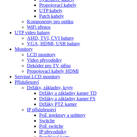
Propojovací kabely
UTP kabely
Patch kabely
Komponenty pro optiku
WiFi přenos
UTP video baluny
AHD, TVI, CVI baluny
VGA, HDMI, USB baluny
Monitory
LCD monitory
Video převodníky
Dekóder pro TV stěnu
Propojovací kabely HDMI
Servisní LCD monitory
Příslušenství
Držáky, základny, kryty
Držáky a základny kamer TD
Držáky a základny kamer FS
Držáky PTZ kamer
IP příslušenství
PoE injektory a splittery
Switche
PoE switche
IP převodníky