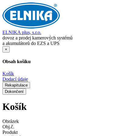
ELNIKA plus, s.r.o.
dovoz a prodej kamerových systémů
a akumulátorů do EZS a UPS
×
Obsah košíku
Košík
Dodací údaje
Rekapitulace
Dokončení
Košík
Obrázek
Obj.č.
Produkt