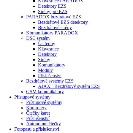
Klávesnice PARADOX
Detektory EZS
Sirény pro EZS
PARADOX bezdrátové EZS
Bezdrátové EZS detektory
Bezdrátové sirény
Komunikátory PARADOX
DSC systém
Ústředny
Klávesnice
Detektory
Sirény
Komunikátory
Moduly
Příslušenství
Bezdrátové systémy EZS
AJAX - Bezdrátový systém EZS
GSM komunikátory
Přístupové systémy
Přístupové systémy
Kontrolery
Čtečky karet
Příslušenství
Autonomní čtečky
Fotopasti a příslušenství