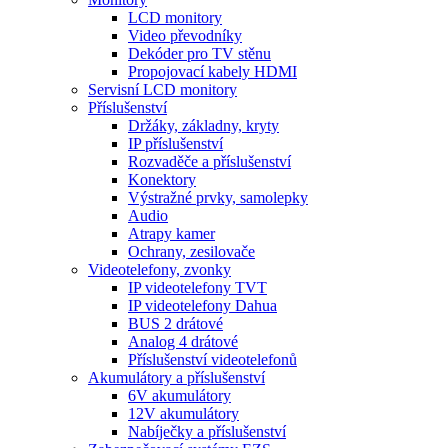
LCD monitory
Video převodníky
Dekóder pro TV stěnu
Propojovací kabely HDMI
Servisní LCD monitory
Příslušenství
Držáky, základny, kryty
IP příslušenství
Rozvaděče a příslušenství
Konektory
Výstražné prvky, samolepky
Audio
Atrapy kamer
Ochrany, zesilovače
Videotelefony, zvonky
IP videotelefony TVT
IP videotelefony Dahua
BUS 2 drátové
Analog 4 drátové
Příslušenství videotelefonů
Akumulátory a příslušenství
6V akumulátory
12V akumulátory
Nabíječky a příslušenství