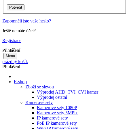
Zapomněli jste vaše heslo?
Ještě nemáte účet?
Registrace
Přihlášení
Menu
prázdný košík
Přihlášení
E-shop
Zboží se slevou
Výprodej AHD, TVI, CVI kamer
Výprodej ostatní
Kamerové sety
Kamerové sety 1080P
Kamerové sety 5MPix
IP kamerové sety
PoE IP kamerové sety
WiFi IP kamerové sety