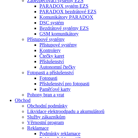
Zabezpečovací systémy EZS
PARADOX systém EZS
PARADOX bezdrátové EZS
Komunikátory PARADOX
DSC systém
Bezdrátové systémy EZS
GSM komunikátory
Přístupové systémy
Přístupové systémy
Kontrolery
Čtečky karet
Příslušenství
Autonomní čtečky
Fotopasti a příslušenství
Fotopasti
Příslušenství pro fotopasti
Paměťové karty
Pohony bran a vrat
Obchod
Obchodní podmínky
Likvidace elektroodpadu a akumulátorů
Služby zákazníkům
Věrnostní program
Reklamace
Podmínky reklamace