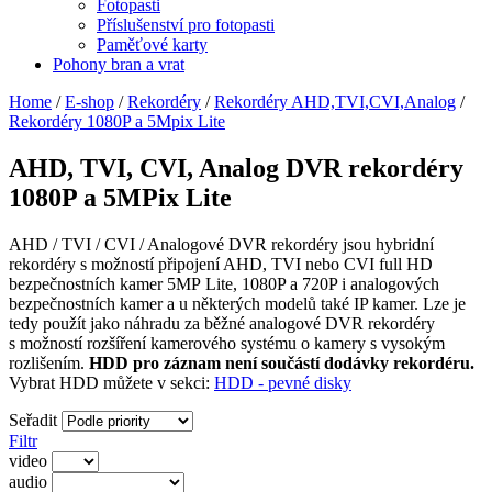
Fotopasti
Příslušenství pro fotopasti
Paměťové karty
Pohony bran a vrat
Home
/
E-shop
/
Rekordéry
/
Rekordéry AHD,TVI,CVI,Analog
/
Rekordéry 1080P a 5Mpix Lite
AHD, TVI, CVI, Analog DVR rekordéry
1080P a 5MPix Lite
AHD / TVI / CVI / Analogové DVR rekordéry jsou hybridní
rekordéry s možností připojení AHD, TVI nebo CVI full HD
bezpečnostních kamer 5MP Lite, 1080P a 720P i analogových
bezpečnostních kamer a u některých modelů také IP kamer. Lze je
tedy použít jako náhradu za běžné analogové DVR rekordéry
s možností rozšíření kamerového systému o kamery s vysokým
rozlišením.
HDD pro záznam není součástí dodávky rekordéru.
Vybrat HDD můžete v sekci:
HDD - pevné disky
Seřadit
Filtr
video
audio