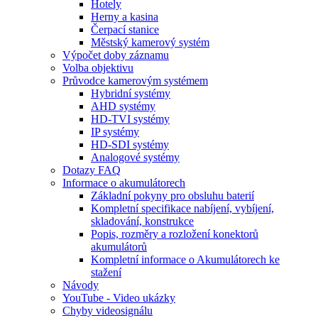
Hotely
Herny a kasina
Čerpací stanice
Městský kamerový systém
Výpočet doby záznamu
Volba objektivu
Průvodce kamerovým systémem
Hybridní systémy
AHD systémy
HD-TVI systémy
IP systémy
HD-SDI systémy
Analogové systémy
Dotazy FAQ
Informace o akumulátorech
Základní pokyny pro obsluhu baterií
Kompletní specifikace nabíjení, vybíjení,
skladování, konstrukce
Popis, rozměry a rozložení konektorů
akumulátorů
Kompletní informace o Akumulátorech ke
stažení
Návody
YouTube - Video ukázky
Chyby videosignálu