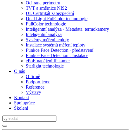
Ochrana perimetru
TVT a směrnice NIS2
UL Certifikát zabezpečení
Dual Light FullColor technologie
FullColor technologie
Inteligentní analýza - Metadata, termokamery
Inteligentní analýza
Systémy měření teploty
Instalace systémů měření teploty
Funkce Face Detection - představení
Funkce Face Detection - Instalace
ePoE napájení IP kamer
Starlight technologie
O nás
O firmě
Podporujeme
Reference
Výstavy
Kontakt
Spolupráce
Školení