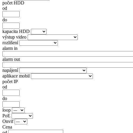
počet HDD
od
do
kapacita HDD
výstup video
rozlišení
alarm in
alarm out
napájení
aplikace mobil
počet IP
od
do
loop
PoE
Onvif
Cena
od