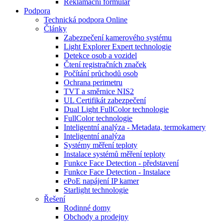
Reklamační formulář
Podpora
Technická podpora Online
Články
Zabezpečení kamerového systému
Light Explorer Expert technologie
Detekce osob a vozidel
Čtení registračních značek
Počítání průchodů osob
Ochrana perimetru
TVT a směrnice NIS2
UL Certifikát zabezpečení
Dual Light FullColor technologie
FullColor technologie
Inteligentní analýza - Metadata, termokamery
Inteligentní analýza
Systémy měření teploty
Instalace systémů měření teploty
Funkce Face Detection - představení
Funkce Face Detection - Instalace
ePoE napájení IP kamer
Starlight technologie
Řešení
Rodinné domy
Obchody a prodejny