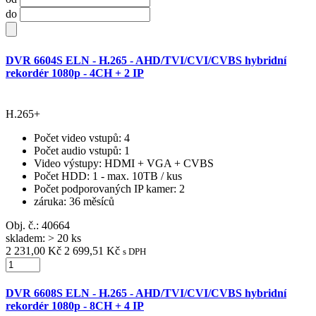
do
DVR 6604S ELN - H.265 - AHD/TVI/CVI/CVBS hybridní
rekordér 1080p - 4CH + 2 IP
H.265+
Počet video vstupů
: 4
Počet audio vstupů
: 1
Video výstupy
: HDMI + VGA + CVBS
Počet HDD
: 1 - max. 10TB / kus
Počet podporovaných IP kamer
: 2
záruka
: 36 měsíců
Obj. č.:
40664
skladem: > 20 ks
2 231,00 Kč
2 699,51 Kč
s DPH
DVR 6608S ELN - H.265 - AHD/TVI/CVI/CVBS hybridní
rekordér 1080p - 8CH + 4 IP