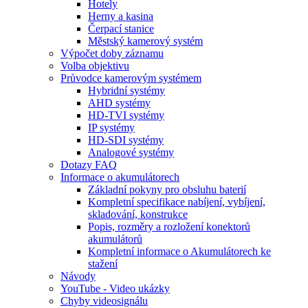
Hotely
Herny a kasina
Čerpací stanice
Městský kamerový systém
Výpočet doby záznamu
Volba objektivu
Průvodce kamerovým systémem
Hybridní systémy
AHD systémy
HD-TVI systémy
IP systémy
HD-SDI systémy
Analogové systémy
Dotazy FAQ
Informace o akumulátorech
Základní pokyny pro obsluhu baterií
Kompletní specifikace nabíjení, vybíjení,
skladování, konstrukce
Popis, rozměry a rozložení konektorů
akumulátorů
Kompletní informace o Akumulátorech ke
stažení
Návody
YouTube - Video ukázky
Chyby videosignálu