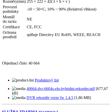
Rozměry(mm)
255 × 222 × 42( š × h × v )
Provozní
-10 ~ 50×C, 10% ~ 90% (Relativní vlhkost)
podmínky
Montáž
NE
do racku
Certifikace
CE, FCC
Ochrana
splňuje Directivy EU RoHS, WEEE, REACH
prostředí
Objednací číslo:
40 664
Produktový list
40664-dvr-6604s-eln-hybridni-rekorder.pdf
[677,67
kB]
DVR rekordér verze fw 1.4.5
[1,86 MB]
SLUŽBA ZDARMA