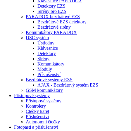
Klávesnice PARADOX
Detektory EZS
Sirény pro EZS
PARADOX bezdrátové EZS
Bezdrátové EZS detektory
Bezdrátové sirény
Komunikátory PARADOX
DSC systém
Ústředny
Klávesnice
Detektory
Sirény
Komunikátory
Moduly
Příslušenství
Bezdrátové systémy EZS
AJAX - Bezdrátový systém EZS
GSM komunikátory
Přístupové systémy
Přístupové systémy
Kontrolery
Čtečky karet
Příslušenství
Autonomní čtečky
Fotopasti a příslušenství