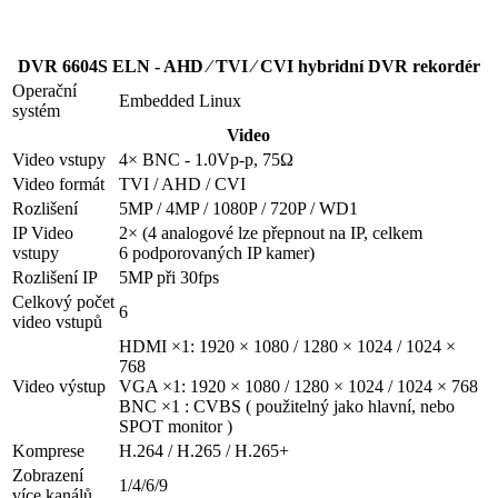
DVR 6604S ELN - AHD ⁄ TVI ⁄ CVI hybridní DVR rekordér
Operační
Embedded Linux
systém
Video
Video vstupy
4× BNC - 1.0Vp-p, 75Ω
Video formát
TVI / AHD / CVI
Rozlišení
5MP / 4MP / 1080P / 720P / WD1
IP Video
2× (4 analogové lze přepnout na IP, celkem
vstupy
6 podporovaných IP kamer)
Rozlišení IP
5MP při 30fps
Celkový počet
6
video vstupů
HDMI ×1: 1920 × 1080 / 1280 × 1024 / 1024 ×
768
Video výstup
VGA ×1: 1920 × 1080 / 1280 × 1024 / 1024 × 768
BNC ×1 : CVBS ( použitelný jako hlavní, nebo
SPOT monitor )
Komprese
H.264 / H.265 / H.265+
Zobrazení
1/4/6/9
více kanálů