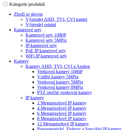
Kategorie produktů
Zboží se slevou
Výprodej AHD, TVI, CVI kamer
Výprodej ostatní
Kamerové sety
Kamerové sety 1080P
Kamerové sety 5MPix
IP kamerové sety
PoE IP kamerové sety
WiFi IP kamerové sety
Kamery
Kamery AHD, TVI, CVI a Analog
Venkovní kamery 1080P
Vnitřní kamery 5MPix
Venkovní kamery 5MPix
Venkovní kamery 8MPix
PTZ otočné venkovní kamery
IP kamery
2 Megapixelové IP kamery
4 Megapixelové IP kamery
6 Megapixelové IP kamery
8 Megapixelové IP kamery
12 Megapixelové IP kamery
Panoramatické, Fisheye a Speciální IP kamery