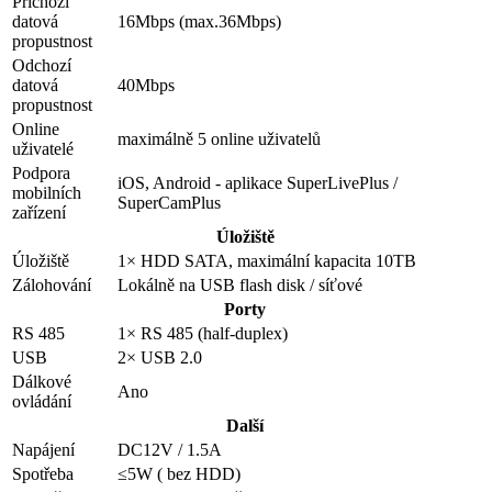
Příchozí
datová
16Mbps (max.36Mbps)
propustnost
Odchozí
datová
40Mbps
propustnost
Online
maximálně 5 online uživatelů
uživatelé
Podpora
iOS, Android - aplikace SuperLivePlus /
mobilních
SuperCamPlus
zařízení
Úložiště
Úložiště
1× HDD SATA, maximální kapacita 10TB
Zálohování
Lokálně na USB flash disk / síťové
Porty
RS 485
1× RS 485 (half-duplex)
USB
2× USB 2.0
Dálkové
Ano
ovládání
Další
Napájení
DC12V / 1.5A
Spotřeba
≤5W ( bez HDD)