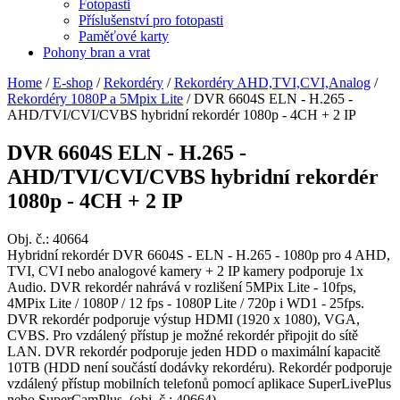
Fotopasti
Příslušenství pro fotopasti
Paměťové karty
Pohony bran a vrat
Home
/
E-shop
/
Rekordéry
/
Rekordéry AHD,TVI,CVI,Analog
/
Rekordéry 1080P a 5Mpix Lite
/
DVR 6604S ELN - H.265 -
AHD/TVI/CVI/CVBS hybridní rekordér 1080p - 4CH + 2 IP
DVR 6604S ELN - H.265 -
AHD/TVI/CVI/CVBS hybridní rekordér
1080p - 4CH + 2 IP
Obj. č.:
40664
Hybridní rekordér DVR 6604S - ELN - H.265 - 1080p pro 4 AHD,
TVI, CVI nebo analogové kamery + 2 IP kamery podporuje 1x
Audio. DVR rekordér nahrává v rozlišení 5MPix Lite - 10fps,
4MPix Lite / 1080P / 12 fps - 1080P Lite / 720p i WD1 - 25fps.
DVR rekordér podporuje výstup HDMI (1920 x 1080), VGA,
CVBS. Pro vzdálený přístup je možné rekordér připojit do sítě
LAN. DVR rekordér podporuje jeden HDD o maximální kapacitě
10TB (HDD není součástí dodávky rekordéru). Rekordér podporuje
vzdálený přístup mobilních telefonů pomocí aplikace SuperLivePlus
nebo SuperCamPlus. (obj. č.: 40664)