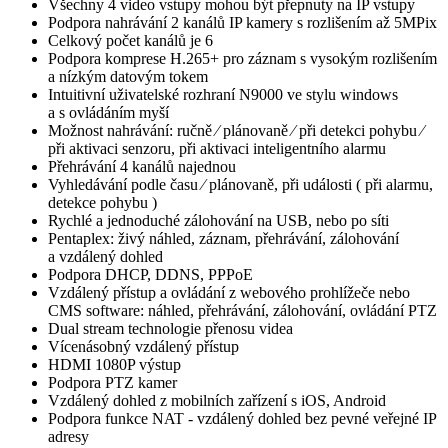
Všechny 4 video vstupy mohou být přepnuty na IP vstupy
Podpora nahrávání 2 kanálů IP kamery s rozlišením až 5MPix
Celkový počet kanálů je 6
Podpora komprese H.265+ pro záznam s vysokým rozlišením
a nízkým datovým tokem
Intuitivní uživatelské rozhraní N9000 ve stylu windows
a s ovládáním myší
Možnost nahrávání: ručně ⁄ plánovaně ⁄ při detekci pohybu ⁄
při aktivaci senzoru, při aktivaci inteligentního alarmu
Přehrávání 4 kanálů najednou
Vyhledávání podle času ⁄ plánovaně, při události ( při alarmu,
detekce pohybu )
Rychlé a jednoduché zálohování na USB, nebo po síti
Pentaplex: živý náhled, záznam, přehrávání, zálohování
a vzdálený dohled
Podpora DHCP, DDNS, PPPoE
Vzdálený přístup a ovládání z webového prohlížeče nebo
CMS software: náhled, přehrávání, zálohování, ovládání PTZ
Dual stream technologie přenosu videa
Vícenásobný vzdálený přístup
HDMI 1080P výstup
Podpora PTZ kamer
Vzdálený dohled z mobilních zařízení s iOS, Android
Podpora funkce NAT - vzdálený dohled bez pevné veřejné IP
adresy