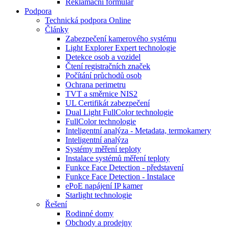
Reklamační formulář
Podpora
Technická podpora Online
Články
Zabezpečení kamerového systému
Light Explorer Expert technologie
Detekce osob a vozidel
Čtení registračních značek
Počítání průchodů osob
Ochrana perimetru
TVT a směrnice NIS2
UL Certifikát zabezpečení
Dual Light FullColor technologie
FullColor technologie
Inteligentní analýza - Metadata, termokamery
Inteligentní analýza
Systémy měření teploty
Instalace systémů měření teploty
Funkce Face Detection - představení
Funkce Face Detection - Instalace
ePoE napájení IP kamer
Starlight technologie
Řešení
Rodinné domy
Obchody a prodejny