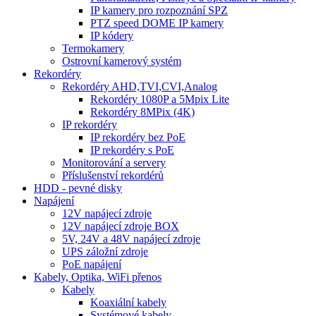
IP kamery pro rozpoznání SPZ
PTZ speed DOME IP kamery
IP kódery
Termokamery
Ostrovní kamerový systém
Rekordéry
Rekordéry AHD,TVI,CVI,Analog
Rekordéry 1080P a 5Mpix Lite
Rekordéry 8MPix (4K)
IP rekordéry
IP rekordéry bez PoE
IP rekordéry s PoE
Monitorování a servery
Příslušenství rekordérů
HDD - pevné disky
Napájení
12V napájecí zdroje
12V napájecí zdroje BOX
5V, 24V a 48V napájecí zdroje
UPS záložní zdroje
PoE napájení
Kabely, Optika, WiFi přenos
Kabely
Koaxiální kabely
Systémové kabely