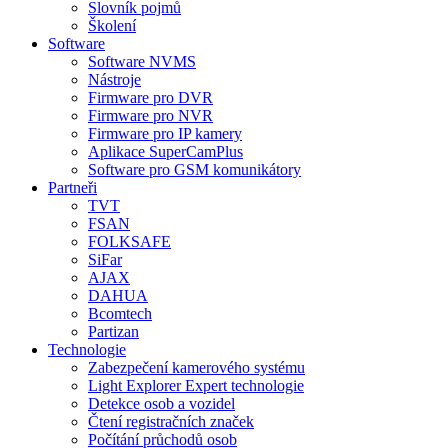
Slovník pojmů
Školení
Software
Software NVMS
Nástroje
Firmware pro DVR
Firmware pro NVR
Firmware pro IP kamery
Aplikace SuperCamPlus
Software pro GSM komunikátory
Partneři
TVT
FSAN
FOLKSAFE
SiFar
AJAX
DAHUA
Bcomtech
Partizan
Technologie
Zabezpečení kamerového systému
Light Explorer Expert technologie
Detekce osob a vozidel
Čtení registračních značek
Počítání průchodů osob