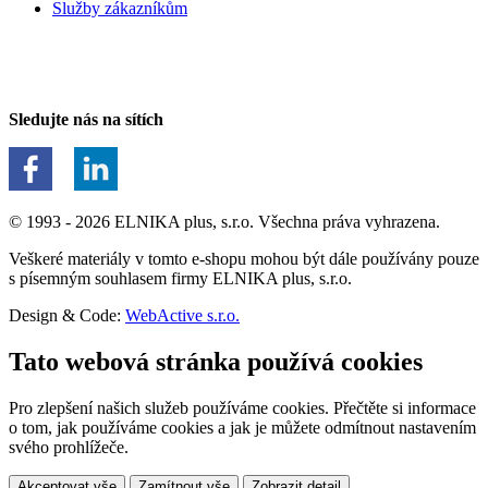
Služby zákazníkům
Sledujte nás na sítích
© 1993 - 2026 ELNIKA plus, s.r.o. Všechna práva vyhrazena.
Veškeré materiály v tomto e-shopu mohou být dále používány pouze
s písemným souhlasem firmy ELNIKA plus, s.r.o.
Design & Code:
WebActive s.r.o.
Tato webová stránka používá cookies
Pro zlepšení našich služeb používáme cookies. Přečtěte si informace
o tom, jak používáme cookies a jak je můžete odmítnout nastavením
svého prohlížeče.
Akceptovat vše
Zamítnout vše
Zobrazit detail