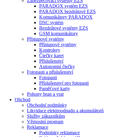
Zabezpečovací systémy EZS
PARADOX systém EZS
PARADOX bezdrátové EZS
Komunikátory PARADOX
DSC systém
Bezdrátové systémy EZS
GSM komunikátory
Přístupové systémy
Přístupové systémy
Kontrolery
Čtečky karet
Příslušenství
Autonomní čtečky
Fotopasti a příslušenství
Fotopasti
Příslušenství pro fotopasti
Paměťové karty
Pohony bran a vrat
Obchod
Obchodní podmínky
Likvidace elektroodpadu a akumulátorů
Služby zákazníkům
Věrnostní program
Reklamace
Podmínky reklamace