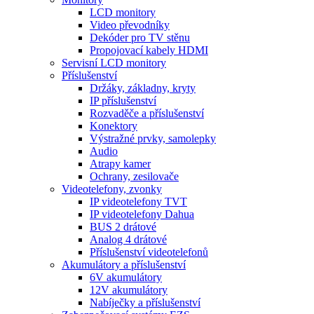
LCD monitory
Video převodníky
Dekóder pro TV stěnu
Propojovací kabely HDMI
Servisní LCD monitory
Příslušenství
Držáky, základny, kryty
IP příslušenství
Rozvaděče a příslušenství
Konektory
Výstražné prvky, samolepky
Audio
Atrapy kamer
Ochrany, zesilovače
Videotelefony, zvonky
IP videotelefony TVT
IP videotelefony Dahua
BUS 2 drátové
Analog 4 drátové
Příslušenství videotelefonů
Akumulátory a příslušenství
6V akumulátory
12V akumulátory
Nabíječky a příslušenství