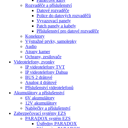
Paměťové karty
Rozvaděče a příslušenství
Datové rozvaděče
Police do datových rozvaděčů
Vyvazovací panely
Patch panely a kabely
Příslušenství pro datové rozvaděče
Konektory
Výstražné prvky, samolepky
Audio
Atrapy kamer
Ochrany, zesilovače
Videotelefony, zvonky
IP videotelefony TVT
IP videotelefony Dahua
BUS 2 drátové
Analog 4 drátové
Příslušenství videotelefonů
Akumulátory a příslušenství
6V akumulátory
12V akumulátory
Nabíječky a příslušenství
Zabezpečovací systémy EZS
PARADOX systém EZS
Ústředny PARADOX