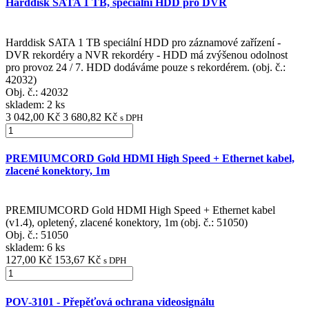
Harddisk SATA 1 TB, speciální HDD pro DVR
Harddisk SATA 1 TB speciální HDD pro záznamové zařízení -
DVR rekordéry a NVR rekordéry - HDD má zvýšenou odolnost
pro provoz 24 / 7. HDD dodáváme pouze s rekordérem. (obj. č.:
42032)
Obj. č.:
42032
skladem: 2 ks
3 042,00 Kč
3 680,82 Kč
s DPH
PREMIUMCORD Gold HDMI High Speed + Ethernet kabel,
zlacené konektory, 1m
PREMIUMCORD Gold HDMI High Speed + Ethernet kabel
(v1.4), opletený, zlacené konektory, 1m (obj. č.: 51050)
Obj. č.:
51050
skladem: 6 ks
127,00 Kč
153,67 Kč
s DPH
POV-3101 - Přepěťová ochrana videosignálu