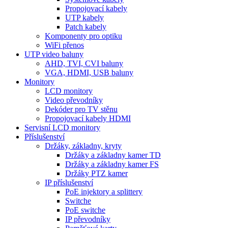
Propojovací kabely
UTP kabely
Patch kabely
Komponenty pro optiku
WiFi přenos
UTP video baluny
AHD, TVI, CVI baluny
VGA, HDMI, USB baluny
Monitory
LCD monitory
Video převodníky
Dekóder pro TV stěnu
Propojovací kabely HDMI
Servisní LCD monitory
Příslušenství
Držáky, základny, kryty
Držáky a základny kamer TD
Držáky a základny kamer FS
Držáky PTZ kamer
IP příslušenství
PoE injektory a splittery
Switche
PoE switche
IP převodníky