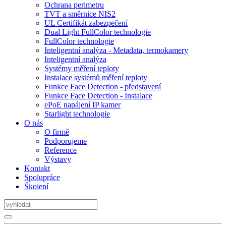
Ochrana perimetru
TVT a směrnice NIS2
UL Certifikát zabezpečení
Dual Light FullColor technologie
FullColor technologie
Inteligentní analýza - Metadata, termokamery
Inteligentní analýza
Systémy měření teploty
Instalace systémů měření teploty
Funkce Face Detection - představení
Funkce Face Detection - Instalace
ePoE napájení IP kamer
Starlight technologie
O nás
O firmě
Podporujeme
Reference
Výstavy
Kontakt
Spolupráce
Školení