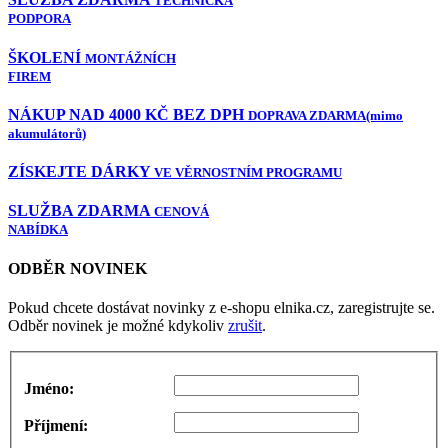
TECHNICKÁ
PODPORA
ŠKOLENÍ
MONTÁŽNÍCH
FIREM
NÁKUP NAD 4000 KČ BEZ DPH
DOPRAVA ZDARMA
(mimo
akumulátorů)
ZÍSKEJTE DÁRKY
VE VĚRNOSTNÍM PROGRAMU
SLUŽBA ZDARMA
CENOVÁ
NABÍDKA
ODBĚR NOVINEK
Pokud chcete dostávat novinky z e-shopu elnika.cz, zaregistrujte se.
Odběr novinek je možné kdykoliv
zrušit
.
Jméno:
Příjmení: