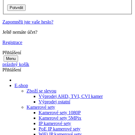
Zapomněli jste vaše heslo?
Ještě nemáte účet?
Registrace
Přihlášení
Menu
prázdný košík
Přihlášení
E-shop
Zboží se slevou
Výprodej AHD, TVI, CVI kamer
Výprodej ostatní
Kamerové sety
Kamerové sety 1080P
Kamerové sety 5MPix
IP kamerové sety
PoE IP kamerové sety
WiFi IP kamerové sety