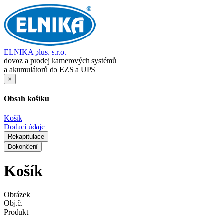
ELNIKA plus, s.r.o.
dovoz a prodej kamerových systémů
a akumulátorů do EZS a UPS
×
Obsah košíku
Košík
Dodací údaje
Rekapitulace
Dokončení
Košík
Obrázek
Obj.č.
Produkt