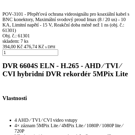
POV-3101 - Přepěťová ochrana videosignálu pro koaxiální kabel s
BNC konektory, Maximální svodový proud Imax (8 / 20 us) - 10
KA, Limitní napětí - 15 V, Reakční doba méně než 1 ns (obj. č.:
61301)
Obj. č.:
61301
skladem: 7 ks
394,00 Kč
476,74 Kč
s DPH
DVR 6604S ELN - H.265 - AHD ⁄ TVI ⁄
CVI hybridní DVR rekordér 5MPix Lite
Vlastnosti
4 AHD ⁄ TVI ⁄ CVI video vstupy
4× záznam 5MPix Lite ⁄ 4MPix Lite ⁄ 1080P ⁄ 1080P lite ⁄
720P