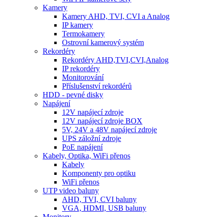
Kamery
Kamery AHD, TVI, CVI a Analog
IP kamery
Termokamery
Ostrovní kamerový systém
Rekordéry
Rekordéry AHD,TVI,CVI,Analog
IP rekordéry
Monitorování
Příslušenství rekordérů
HDD - pevné disky
Napájení
12V napájecí zdroje
12V napájecí zdroje BOX
5V, 24V a 48V napájecí zdroje
UPS záložní zdroje
PoE napájení
Kabely, Optika, WiFi přenos
Kabely
Komponenty pro optiku
WiFi přenos
UTP video baluny
AHD, TVI, CVI baluny
VGA, HDMI, USB baluny
Monitory