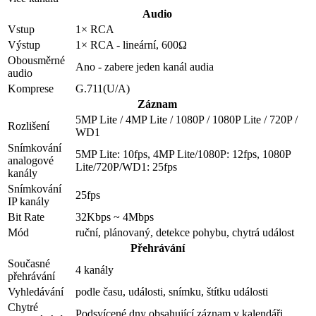
Audio
Vstup
1× RCA
Výstup
1× RCA - lineární, 600Ω
Obousměrné
Ano - zabere jeden kanál audia
audio
Komprese
G.711(U/A)
Záznam
5MP Lite / 4MP Lite / 1080P / 1080P Lite / 720P /
Rozlišení
WD1
Snímkování
5MP Lite: 10fps, 4MP Lite/1080P: 12fps, 1080P
analogové
Lite/720P/WD1: 25fps
kanály
Snímkování
25fps
IP kanály
Bit Rate
32Kbps ~ 4Mbps
Mód
ruční, plánovaný, detekce pohybu, chytrá událost
Přehrávání
Současné
4 kanály
přehrávání
Vyhledávání
podle času, události, snímku, štítku události
Chytré
Podsvícené dny obsahující záznam v kalendáři