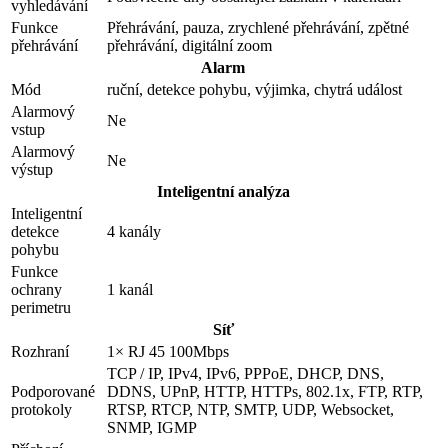
vyhledávání
Funkce
Přehrávání, pauza, zrychlené přehrávání, zpětné
přehrávání
přehrávání, digitální zoom
Alarm
Mód
ruční, detekce pohybu, výjimka, chytrá událost
Alarmový
Ne
vstup
Alarmový
Ne
výstup
Inteligentní analýza
Inteligentní
detekce
4 kanály
pohybu
Funkce
ochrany
1 kanál
perimetru
Síť
Rozhraní
1× RJ 45 100Mbps
TCP / IP, IPv4, IPv6, PPPoE, DHCP, DNS,
Podporované
DDNS, UPnP, HTTP, HTTPs, 802.1x, FTP, RTP,
protokoly
RTSP, RTCP, NTP, SMTP, UDP, Websocket,
SNMP, IGMP