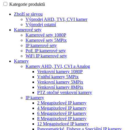
Kategorie produktů
Zboží se slevou
Výprodej AHD, TVI, CVI kamer
Výprodej ostatní
Kamerové sety
Kamerové sety 1080P
Kamerové sety 5MPix
IP kamerové sety
PoE IP kamerové sety
WiFi IP kamerové sety
Kamery
Kamery AHD, TVI, CVI a Analog
Venkovní kamery 1080P
Vnitřní kamery 5MPix
Venkovní kamery 5MPix
Venkovní kamery 8MPix
PTZ otočné venkovní kamery
IP kamery
2 Megapixelové IP kamery
4 Megapixelové IP kamery
6 Megapixelové IP kamery
8 Megapixelové IP kamery
12 Megapixelové IP kamery
Panoramatické, Fisheye a Speciální IP kamery