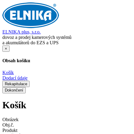
ELNIKA plus, s.r.o.
dovoz a prodej kamerových systémů
a akumulátorů do EZS a UPS
×
Obsah košíku
Košík
Dodací údaje
Rekapitulace
Dokončení
Košík
Obrázek
Obj.č.
Produkt