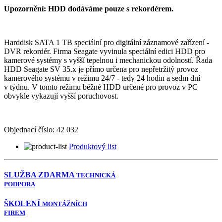
Upozornění: HDD dodáváme pouze s rekordérem.
Harddisk SATA 1 TB speciální pro digitální záznamové zařízení -
DVR rekordér. Firma Seagate vyvinula speciální edici HDD pro
kamerové systémy s vyšší tepelnou i mechanickou odolností. Řada
HDD Seagate SV 35.x je přímo určena pro nepřetržitý provoz
kamerového systému v režimu 24/7 - tedy 24 hodin a sedm dní
v týdnu. V tomto režimu běžné HDD určené pro provoz v PC
obvykle vykazují vyšší poruchovost.
Objednací číslo:
42 032
Produktový list
SLUŽBA ZDARMA
TECHNICKÁ
PODPORA
ŠKOLENÍ
MONTÁŽNÍCH
FIREM