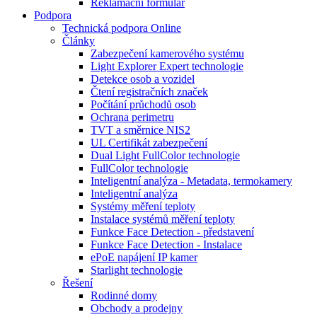
Reklamační formulář
Podpora
Technická podpora Online
Články
Zabezpečení kamerového systému
Light Explorer Expert technologie
Detekce osob a vozidel
Čtení registračních značek
Počítání průchodů osob
Ochrana perimetru
TVT a směrnice NIS2
UL Certifikát zabezpečení
Dual Light FullColor technologie
FullColor technologie
Inteligentní analýza - Metadata, termokamery
Inteligentní analýza
Systémy měření teploty
Instalace systémů měření teploty
Funkce Face Detection - představení
Funkce Face Detection - Instalace
ePoE napájení IP kamer
Starlight technologie
Řešení
Rodinné domy
Obchody a prodejny