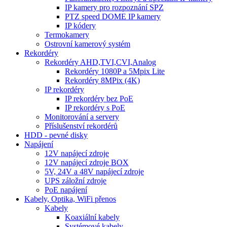
IP kamery pro rozpoznání SPZ
PTZ speed DOME IP kamery
IP kódery
Termokamery
Ostrovní kamerový systém
Rekordéry
Rekordéry AHD,TVI,CVI,Analog
Rekordéry 1080P a 5Mpix Lite
Rekordéry 8MPix (4K)
IP rekordéry
IP rekordéry bez PoE
IP rekordéry s PoE
Monitorování a servery
Příslušenství rekordérů
HDD - pevné disky
Napájení
12V napájecí zdroje
12V napájecí zdroje BOX
5V, 24V a 48V napájecí zdroje
UPS záložní zdroje
PoE napájení
Kabely, Optika, WiFi přenos
Kabely
Koaxiální kabely
Systémové kabely