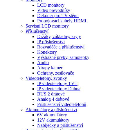
LCD monitory
Video převodníky
Dekóder pro TV stěnu
Propojovací kabely HDMI
Servisní LCD monitory
Příslušenství
Držáky, základny, kryty
IP příslušenství
Rozvaděče a příslušenství
Konektory
Výstražné prvky, samolepky
Audio
Atrapy kamer
Ochrany, zesilovače
Videotelefony, zvonky
IP videotelefony TVT
IP videotelefony Dahua
BUS 2 drátové
Analog 4 drátové
Příslušenství videotelefonů
Akumulátory a příslušenství
6V akumulátory
12V akumulátory
Nabíječky a příslušenství