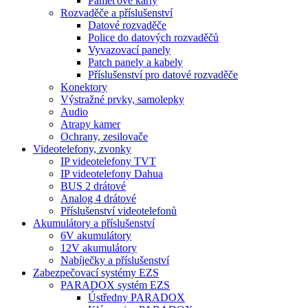
Paměťové karty
Rozvaděče a příslušenství
Datové rozvaděče
Police do datových rozvaděčů
Vyvazovací panely
Patch panely a kabely
Příslušenství pro datové rozvaděče
Konektory
Výstražné prvky, samolepky
Audio
Atrapy kamer
Ochrany, zesilovače
Videotelefony, zvonky
IP videotelefony TVT
IP videotelefony Dahua
BUS 2 drátové
Analog 4 drátové
Příslušenství videotelefonů
Akumulátory a příslušenství
6V akumulátory
12V akumulátory
Nabíječky a příslušenství
Zabezpečovací systémy EZS
PARADOX systém EZS
Ústředny PARADOX