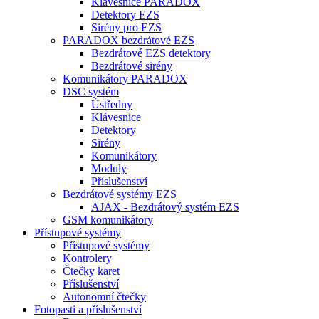
Klávesnice PARADOX
Detektory EZS
Sirény pro EZS
PARADOX bezdrátové EZS
Bezdrátové EZS detektory
Bezdrátové sirény
Komunikátory PARADOX
DSC systém
Ústředny
Klávesnice
Detektory
Sirény
Komunikátory
Moduly
Příslušenství
Bezdrátové systémy EZS
AJAX - Bezdrátový systém EZS
GSM komunikátory
Přístupové systémy
Přístupové systémy
Kontrolery
Čtečky karet
Příslušenství
Autonomní čtečky
Fotopasti a příslušenství