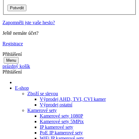
Zapomněli jste vaše heslo?
Ještě nemáte účet?
Registrace
Přihlášení
Menu
prázdný košík
Přihlášení
E-shop
Zboží se slevou
Výprodej AHD, TVI, CVI kamer
Výprodej ostatní
Kamerové sety
Kamerové sety 1080P
Kamerové sety 5MPix
IP kamerové sety
PoE IP kamerové sety
WiFi IP kamerové sety