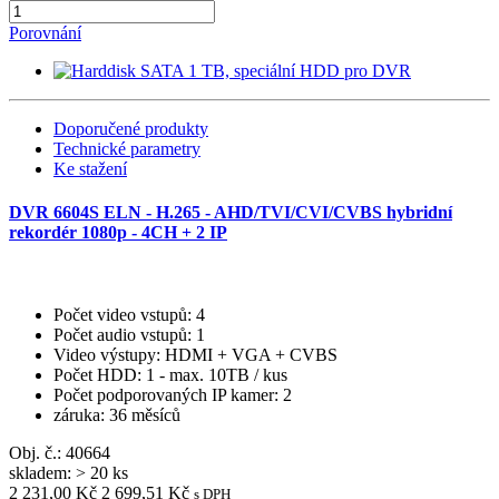
Porovnání
Doporučené produkty
Technické parametry
Ke stažení
DVR 6604S ELN - H.265 - AHD/TVI/CVI/CVBS hybridní
rekordér 1080p - 4CH + 2 IP
Počet video vstupů
: 4
Počet audio vstupů
: 1
Video výstupy
: HDMI + VGA + CVBS
Počet HDD
: 1 - max. 10TB / kus
Počet podporovaných IP kamer
: 2
záruka
: 36 měsíců
Obj. č.:
40664
skladem: > 20 ks
2 231,00 Kč
2 699,51 Kč
s DPH