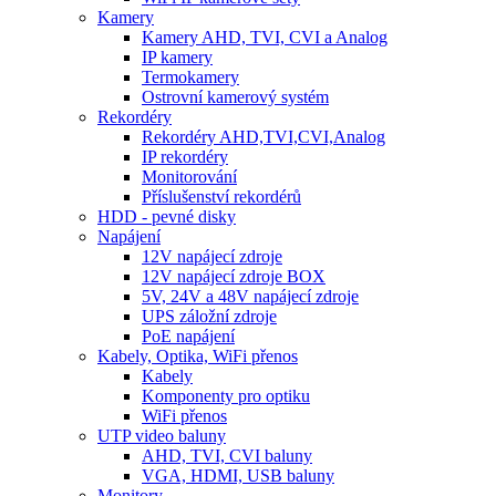
Kamery
Kamery AHD, TVI, CVI a Analog
IP kamery
Termokamery
Ostrovní kamerový systém
Rekordéry
Rekordéry AHD,TVI,CVI,Analog
IP rekordéry
Monitorování
Příslušenství rekordérů
HDD - pevné disky
Napájení
12V napájecí zdroje
12V napájecí zdroje BOX
5V, 24V a 48V napájecí zdroje
UPS záložní zdroje
PoE napájení
Kabely, Optika, WiFi přenos
Kabely
Komponenty pro optiku
WiFi přenos
UTP video baluny
AHD, TVI, CVI baluny
VGA, HDMI, USB baluny
Monitory