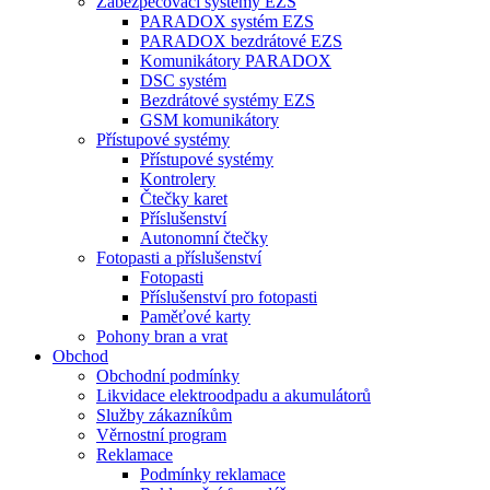
Zabezpečovací systémy EZS
PARADOX systém EZS
PARADOX bezdrátové EZS
Komunikátory PARADOX
DSC systém
Bezdrátové systémy EZS
GSM komunikátory
Přístupové systémy
Přístupové systémy
Kontrolery
Čtečky karet
Příslušenství
Autonomní čtečky
Fotopasti a příslušenství
Fotopasti
Příslušenství pro fotopasti
Paměťové karty
Pohony bran a vrat
Obchod
Obchodní podmínky
Likvidace elektroodpadu a akumulátorů
Služby zákazníkům
Věrnostní program
Reklamace
Podmínky reklamace