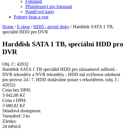
Fotopasti
Příslušenství pro fotopasti
Paměťové karty
Pohony bran a vrat
Home
/
E-shop
/
HDD - pevné disky
/
Harddisk SATA 1 TB,
speciální HDD pro DVR
Harddisk SATA 1 TB, speciální HDD pro
DVR
Obj. č.:
42032
Harddisk SATA 1 TB speciální HDD pro záznamové zařízení -
DVR rekordéry a NVR rekordéry - HDD má zvýšenou odolnost
pro provoz 24 / 7. HDD dodáváme pouze s rekordérem. (obj. č.:
42032)
Cena bez DPH:
3 042,00 Kč
Cena s DPH:
3 680,82 Kč
Skladová dostupnost:
Varnsdorf: 3 ks
Záruka:
24 měsíců