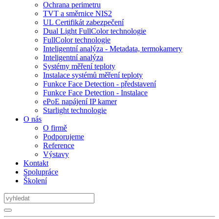
Ochrana perimetru
TVT a směrnice NIS2
UL Certifikát zabezpečení
Dual Light FullColor technologie
FullColor technologie
Inteligentní analýza - Metadata, termokamery
Inteligentní analýza
Systémy měření teploty
Instalace systémů měření teploty
Funkce Face Detection - představení
Funkce Face Detection - Instalace
ePoE napájení IP kamer
Starlight technologie
O nás
O firmě
Podporujeme
Reference
Výstavy
Kontakt
Spolupráce
Školení