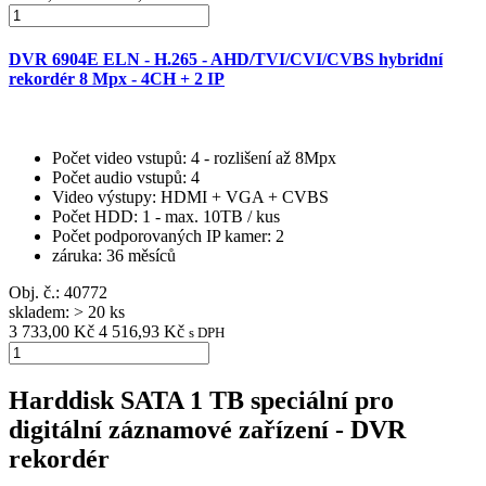
DVR 6904E ELN - H.265 - AHD/TVI/CVI/CVBS hybridní
rekordér 8 Mpx - 4CH + 2 IP
Počet video vstupů
: 4 - rozlišení až 8Mpx
Počet audio vstupů
: 4
Video výstupy
: HDMI + VGA + CVBS
Počet HDD
: 1 - max. 10TB / kus
Počet podporovaných IP kamer
: 2
záruka
: 36 měsíců
Obj. č.:
40772
skladem: > 20 ks
3 733,00 Kč
4 516,93 Kč
s DPH
Harddisk SATA 1 TB speciální pro
digitální záznamové zařízení - DVR
rekordér