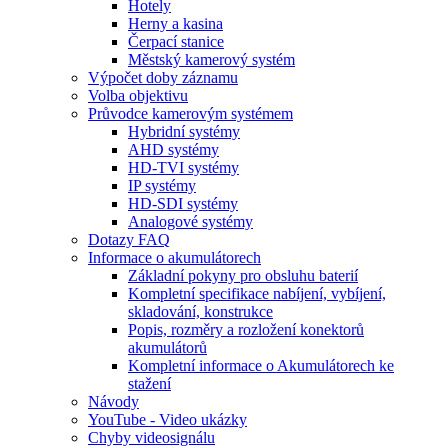
Hotely
Herny a kasina
Čerpací stanice
Městský kamerový systém
Výpočet doby záznamu
Volba objektivu
Průvodce kamerovým systémem
Hybridní systémy
AHD systémy
HD-TVI systémy
IP systémy
HD-SDI systémy
Analogové systémy
Dotazy FAQ
Informace o akumulátorech
Základní pokyny pro obsluhu baterií
Kompletní specifikace nabíjení, vybíjení,
skladování, konstrukce
Popis, rozměry a rozložení konektorů
akumulátorů
Kompletní informace o Akumulátorech ke
stažení
Návody
YouTube - Video ukázky
Chyby videosignálu