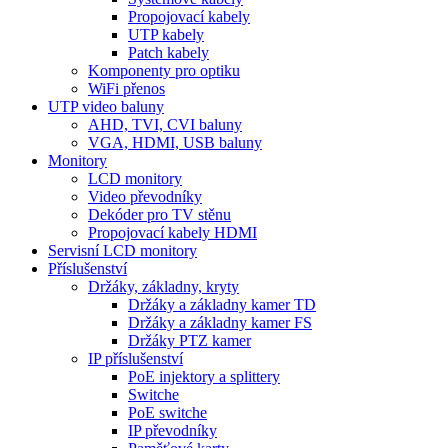
Propojovací kabely
UTP kabely
Patch kabely
Komponenty pro optiku
WiFi přenos
UTP video baluny
AHD, TVI, CVI baluny
VGA, HDMI, USB baluny
Monitory
LCD monitory
Video převodníky
Dekóder pro TV stěnu
Propojovací kabely HDMI
Servisní LCD monitory
Příslušenství
Držáky, základny, kryty
Držáky a základny kamer TD
Držáky a základny kamer FS
Držáky PTZ kamer
IP příslušenství
PoE injektory a splittery
Switche
PoE switche
IP převodníky