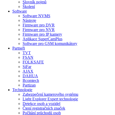
Slovník pojmů
Školení
Software
Software NVMS
Nástroje
Firmware pro DVR
Firmware pro NVR
Firmware pro IP kamery
Aplikace SuperCamPlus
Software pro GSM komunikátory
Partneři
TVT
FSAN
FOLKSAFE
SiFar
AJAX
DAHUA
Bcomtech
Partizan
Technologie
Zabezpečení kamerového systému
Light Explorer Expert technologie
Detekce osob a vozidel
Čtení registračních značek
Počítání průchodů osob