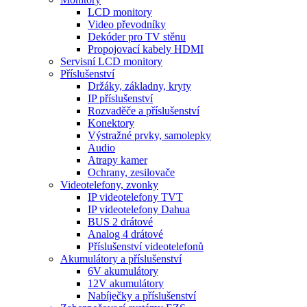
LCD monitory
Video převodníky
Dekóder pro TV stěnu
Propojovací kabely HDMI
Servisní LCD monitory
Příslušenství
Držáky, základny, kryty
IP příslušenství
Rozvaděče a příslušenství
Konektory
Výstražné prvky, samolepky
Audio
Atrapy kamer
Ochrany, zesilovače
Videotelefony, zvonky
IP videotelefony TVT
IP videotelefony Dahua
BUS 2 drátové
Analog 4 drátové
Příslušenství videotelefonů
Akumulátory a příslušenství
6V akumulátory
12V akumulátory
Nabíječky a příslušenství