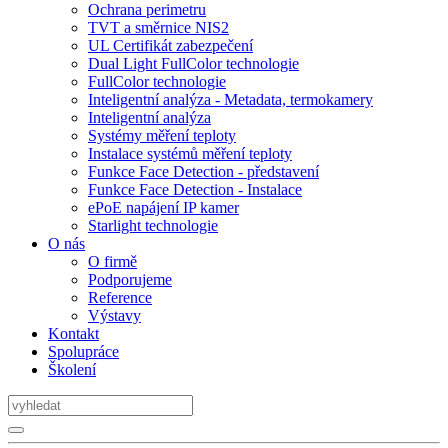
Ochrana perimetru
TVT a směrnice NIS2
UL Certifikát zabezpečení
Dual Light FullColor technologie
FullColor technologie
Inteligentní analýza - Metadata, termokamery
Inteligentní analýza
Systémy měření teploty
Instalace systémů měření teploty
Funkce Face Detection - představení
Funkce Face Detection - Instalace
ePoE napájení IP kamer
Starlight technologie
O nás
O firmě
Podporujeme
Reference
Výstavy
Kontakt
Spolupráce
Školení