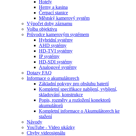
Hotely
Herny a kasina
Čerpací stanice
Městský kamerový systém
Výpočet doby záznamu
Volba objektivu
Průvodce kamerovým systémem
Hybridní systémy
AHD systémy
HD-TVI systémy
IP systémy
HD-SDI systémy
Analogové systémy
Dotazy FAQ
Informace o akumulátorech
Základní pokyny pro obsluhu baterií
Kompletní specifikace nabíjení, vybíjení,
skladování, konstrukce
Popis, rozměry a rozložení konektorů
akumulátorů
Kompletní informace o Akumulátorech ke
stažení
Návody
YouTube - Video ukázky
Chyby videosignálu