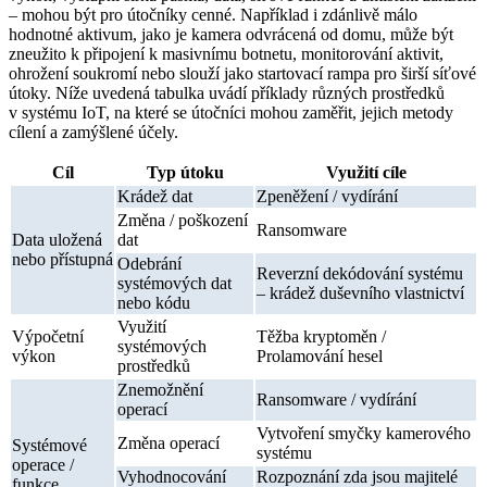
– mohou být pro útočníky cenné. Například i zdánlivě málo
hodnotné aktivum, jako je kamera odvrácená od domu, může být
zneužito k připojení k masivnímu botnetu, monitorování aktivit,
ohrožení soukromí nebo slouží jako startovací rampa pro širší síťové
útoky. Níže uvedená tabulka uvádí příklady různých prostředků
v systému IoT, na které se útočníci mohou zaměřit, jejich metody
cílení a zamýšlené účely.
Cíl
Typ útoku
Využití cíle
Krádež dat
Zpeněžení / vydírání
Změna / poškození
Ransomware
Data uložená
dat
nebo přístupná
Odebrání
Reverzní dekódování systému
systémových dat
– krádež duševního vlastnictví
nebo kódu
Využití
Výpočetní
Těžba kryptoměn /
systémových
výkon
Prolamování hesel
prostředků
Znemožnění
Ransomware / vydírání
operací
Vytvoření smyčky kamerového
Změna operací
Systémové
systému
operace /
Vyhodnocování
Rozpoznání zda jsou majitelé
funkce