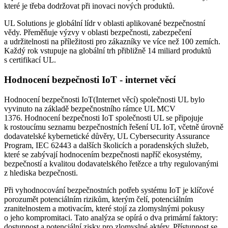
které je třeba dodržovat při inovaci nových produktů.
UL Solutions je globální lídr v oblasti aplikované bezpečnostní
vědy. Přeměňuje výzvy v oblasti bezpečnosti, zabezpečení
a udržitelnosti na příležitosti pro zákazníky ve více než 100 zemích.
Každý rok vstupuje na globální trh přibližně 14 miliard produktů
s certifikací UL.
Hodnocení bezpečnosti IoT - internet věcí
Hodnocení bezpečnosti IoT(Internet věcí) společnosti UL bylo
vyvinuto na základě bezpečnostního rámce UL MCV
1376. Hodnocení bezpečnosti IoT společnosti UL se připojuje
k rostoucímu seznamu bezpečnostních řešení UL IoT, včetně úrovně
dodavatelské kybernetické důvěry, UL Cybersecurity Assurance
Program, IEC 62443 a dalších školicích a poradenských služeb,
které se zabývají hodnocením bezpečnosti napříč ekosystémy,
bezpečností a kvalitou dodavatelského řetězce a trhy regulovanými
z hlediska bezpečnosti.
Při vyhodnocování bezpečnostních potřeb systému IoT je klíčové
porozumět potenciálním rizikům, kterým čelí, potenciálním
zranitelnostem a motivacím, které stojí za zlomyslnými pokusy
o jeho kompromitaci. Tato analýza se opírá o dva primární faktory:
dostupnost a potenciální zisky pro zlomyslné aktéry. Přístupnost se