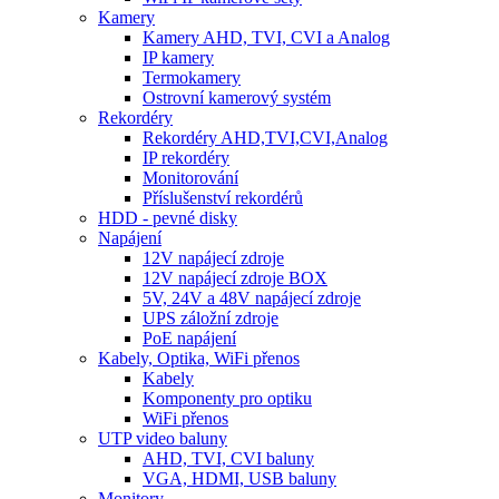
Kamery
Kamery AHD, TVI, CVI a Analog
IP kamery
Termokamery
Ostrovní kamerový systém
Rekordéry
Rekordéry AHD,TVI,CVI,Analog
IP rekordéry
Monitorování
Příslušenství rekordérů
HDD - pevné disky
Napájení
12V napájecí zdroje
12V napájecí zdroje BOX
5V, 24V a 48V napájecí zdroje
UPS záložní zdroje
PoE napájení
Kabely, Optika, WiFi přenos
Kabely
Komponenty pro optiku
WiFi přenos
UTP video baluny
AHD, TVI, CVI baluny
VGA, HDMI, USB baluny
Monitory