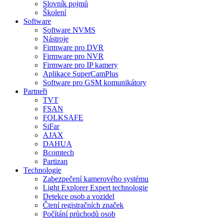
Slovník pojmů
Školení
Software
Software NVMS
Nástroje
Firmware pro DVR
Firmware pro NVR
Firmware pro IP kamery
Aplikace SuperCamPlus
Software pro GSM komunikátory
Partneři
TVT
FSAN
FOLKSAFE
SiFar
AJAX
DAHUA
Bcomtech
Partizan
Technologie
Zabezpečení kamerového systému
Light Explorer Expert technologie
Detekce osob a vozidel
Čtení registračních značek
Počítání průchodů osob