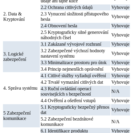
údaje ani tajné klíče
2.2 Ochrana citlivých údajů
Vyhovuje
2. Data &
2.3 Vynucení složitosti přístupového
Vyhovuje
Kryptování
hesla
2.4 Obnovení hesla
Vyhovuje
2.5 Kryptograficky silné generování
Vyhovuje
náhodných čísel
3.1 Zakázané vývojové rozhraní
Vyhovuje
3.2 Zabezpečené výchozí hodnoty
Vyhovuje
3. Logické
nastavení systému
zabezpečení
3.3 Minimalizace prostoru pro útok
Vyhovuje
3.4 Princip nejmenších oprávnění
Vyhovuje
4.1 Citlivé služby vyžadují ověření
Vyhovuje
4.2 Trvalé vymazání citlivých dat
Vyhovuje
4. Správa systému
4.3 Ruční ovládání operací
N/A
souvisejících s bezpečností
4.4 Ověření a ošetření vstupů
Vyhovuje
5.1 Kryptograficky bezpečný přenos
Vyhovuje
dat
5 Zabezpečení
komunikace
5.2 Zabezpečení bezdrátové
N/A
komunikace
6.1 Identifikace produktu
Vyhovuje