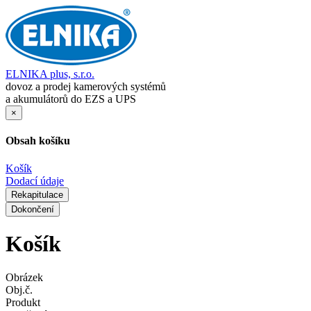
ELNIKA plus, s.r.o.
dovoz a prodej kamerových systémů
a akumulátorů do EZS a UPS
×
Obsah košíku
Košík
Dodací údaje
Rekapitulace
Dokončení
Košík
Obrázek
Obj.č.
Produkt