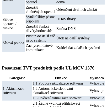
operací
doma
Zneužití
Odemčení dveřních zámků
chráněných operací
Využití šířky pásma
DDoS útoky
Síťové
připojení
operace /
Zneužití funkcí
funkce
Změna DNS
důvěryhodné sítě
Přístup do další sítě
Útok na další systémy
nebo systému
Síťová poloha
Zachycení datové
Krádež dat z dalších systémů
komunikace
Posouzení TVT produktů podle UL MCV 1376
Kategorie
Funkce
Výsledek
1.1 Podpora aktualizace softwaru
Vyhovuje
1. Aktualizace
1.2 Automatické sledování
Vyhovuje
softwaru
aktualizací softwaru
1.3 Ověření aktualizace softwaru
Vyhovuje
2.1 Žádné výchozí přihlašovací
Vyhovuje