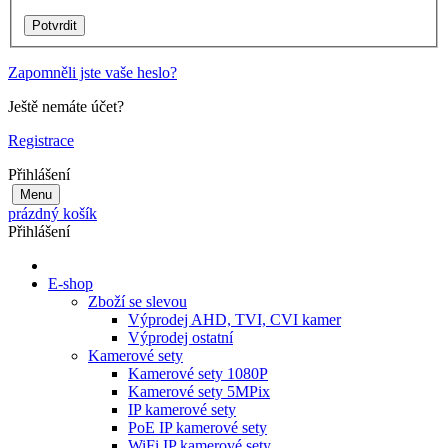
Zapomněli jste vaše heslo?
Ještě nemáte účet?
Registrace
Přihlášení
Menu
prázdný košík
Přihlášení
E-shop
Zboží se slevou
Výprodej AHD, TVI, CVI kamer
Výprodej ostatní
Kamerové sety
Kamerové sety 1080P
Kamerové sety 5MPix
IP kamerové sety
PoE IP kamerové sety
WiFi IP kamerové sety