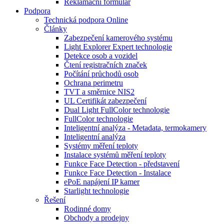
Reklamační formulář
Podpora
Technická podpora Online
Články
Zabezpečení kamerového systému
Light Explorer Expert technologie
Detekce osob a vozidel
Čtení registračních značek
Počítání průchodů osob
Ochrana perimetru
TVT a směrnice NIS2
UL Certifikát zabezpečení
Dual Light FullColor technologie
FullColor technologie
Inteligentní analýza - Metadata, termokamery
Inteligentní analýza
Systémy měření teploty
Instalace systémů měření teploty
Funkce Face Detection - představení
Funkce Face Detection - Instalace
ePoE napájení IP kamer
Starlight technologie
Řešení
Rodinné domy
Obchody a prodejny