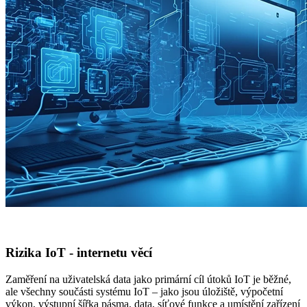
Rizika IoT - internetu věcí
Zaměření na uživatelská data jako primární cíl útoků IoT je běžné,
ale všechny součásti systému IoT – jako jsou úložiště, výpočetní
výkon, výstupní šířka pásma, data, síťové funkce a umístění zařízení