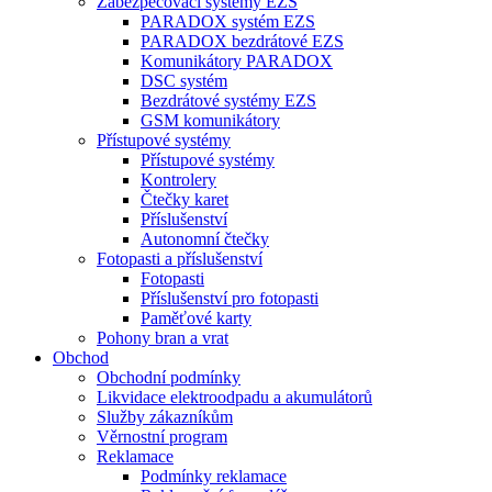
Zabezpečovací systémy EZS
PARADOX systém EZS
PARADOX bezdrátové EZS
Komunikátory PARADOX
DSC systém
Bezdrátové systémy EZS
GSM komunikátory
Přístupové systémy
Přístupové systémy
Kontrolery
Čtečky karet
Příslušenství
Autonomní čtečky
Fotopasti a příslušenství
Fotopasti
Příslušenství pro fotopasti
Paměťové karty
Pohony bran a vrat
Obchod
Obchodní podmínky
Likvidace elektroodpadu a akumulátorů
Služby zákazníkům
Věrnostní program
Reklamace
Podmínky reklamace