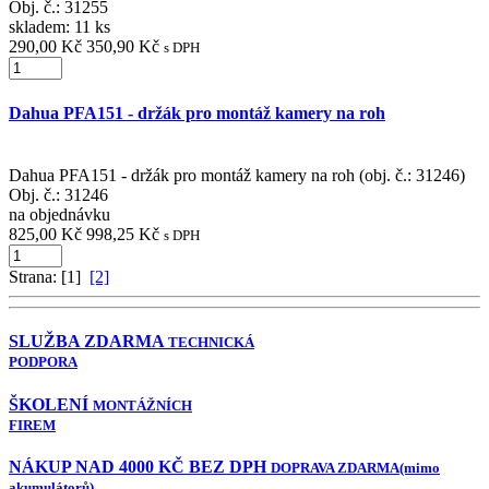
Obj. č.:
31255
skladem: 11 ks
290,00 Kč
350,90 Kč
s DPH
Dahua PFA151 - držák pro montáž kamery na roh
Dahua PFA151 - držák pro montáž kamery na roh (obj. č.: 31246)
Obj. č.:
31246
na objednávku
825,00 Kč
998,25 Kč
s DPH
Strana: [1]
[2]
SLUŽBA ZDARMA
TECHNICKÁ
PODPORA
ŠKOLENÍ
MONTÁŽNÍCH
FIREM
NÁKUP NAD 4000 KČ BEZ DPH
DOPRAVA ZDARMA
(mimo
akumulátorů)