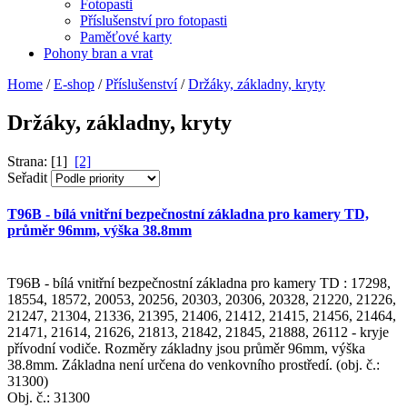
Fotopasti
Příslušenství pro fotopasti
Paměťové karty
Pohony bran a vrat
Home
/
E-shop
/
Příslušenství
/
Držáky, základny, kryty
Držáky, základny, kryty
Strana: [1]
[2]
Seřadit
T96B - bílá vnitřní bezpečnostní základna pro kamery TD,
průměr 96mm, výška 38.8mm
T96B - bílá vnitřní bezpečnostní základna pro kamery TD : 17298,
18554, 18572, 20053, 20256, 20303, 20306, 20328, 21220, 21226,
21247, 21304, 21336, 21395, 21406, 21412, 21415, 21456, 21464,
21471, 21614, 21626, 21813, 21842, 21845, 21888, 26112 - kryje
přívodní vodiče. Rozměry základny jsou průměr 96mm, výška
38.8mm. Základna není určena do venkovního prostředí. (obj. č.:
31300)
Obj. č.:
31300