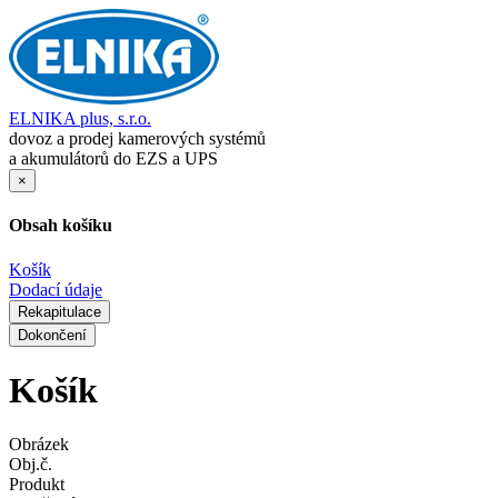
ELNIKA plus, s.r.o.
dovoz a prodej kamerových systémů
a akumulátorů do EZS a UPS
×
Obsah košíku
Košík
Dodací údaje
Rekapitulace
Dokončení
Košík
Obrázek
Obj.č.
Produkt