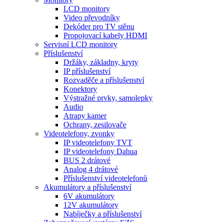
LCD monitory
Video převodníky
Dekóder pro TV stěnu
Propojovací kabely HDMI
Servisní LCD monitory
Příslušenství
Držáky, základny, kryty
IP příslušenství
Rozvaděče a příslušenství
Konektory
Výstražné prvky, samolepky
Audio
Atrapy kamer
Ochrany, zesilovače
Videotelefony, zvonky
IP videotelefony TVT
IP videotelefony Dahua
BUS 2 drátové
Analog 4 drátové
Příslušenství videotelefonů
Akumulátory a příslušenství
6V akumulátory
12V akumulátory
Nabíječky a příslušenství