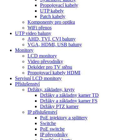
Propojovací kabely
UTP kabely
Patch kabely
Komponenty pro optiku
WiFi přenos
UTP video baluny
AHD, TVI, CVI baluny
VGA, HDMI, USB baluny
Monitory
LCD monitory
Video převodníky
Dekóder pro TV stěnu
Propojovací kabely HDMI
Servisní LCD monitory
Příslušenství
Držáky, základny, kryty
Držáky a základny kamer TD
Držáky a základny kamer FS
Držáky PTZ kamer
IP příslušenství
PoE injektory a splittery
Switche
PoE switche
IP převodníky