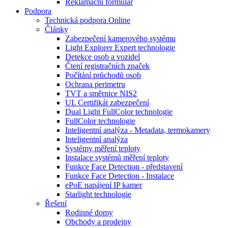
Reklamační formulář
Podpora
Technická podpora Online
Články
Zabezpečení kamerového systému
Light Explorer Expert technologie
Detekce osob a vozidel
Čtení registračních značek
Počítání průchodů osob
Ochrana perimetru
TVT a směrnice NIS2
UL Certifikát zabezpečení
Dual Light FullColor technologie
FullColor technologie
Inteligentní analýza - Metadata, termokamery
Inteligentní analýza
Systémy měření teploty
Instalace systémů měření teploty
Funkce Face Detection - představení
Funkce Face Detection - Instalace
ePoE napájení IP kamer
Starlight technologie
Řešení
Rodinné domy
Obchody a prodejny