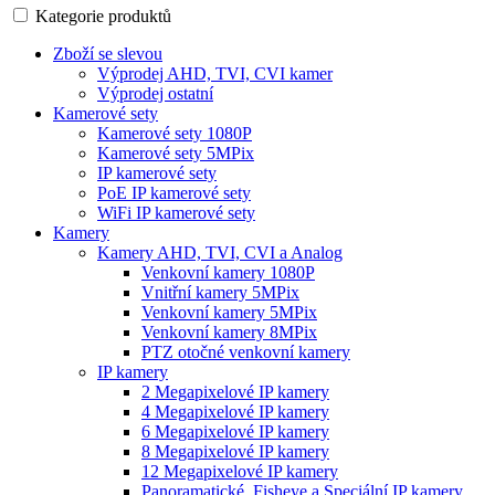
Kategorie produktů
Zboží se slevou
Výprodej AHD, TVI, CVI kamer
Výprodej ostatní
Kamerové sety
Kamerové sety 1080P
Kamerové sety 5MPix
IP kamerové sety
PoE IP kamerové sety
WiFi IP kamerové sety
Kamery
Kamery AHD, TVI, CVI a Analog
Venkovní kamery 1080P
Vnitřní kamery 5MPix
Venkovní kamery 5MPix
Venkovní kamery 8MPix
PTZ otočné venkovní kamery
IP kamery
2 Megapixelové IP kamery
4 Megapixelové IP kamery
6 Megapixelové IP kamery
8 Megapixelové IP kamery
12 Megapixelové IP kamery
Panoramatické, Fisheye a Speciální IP kamery