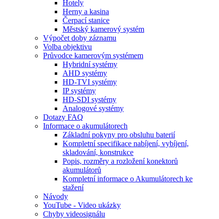
Hotely
Herny a kasina
Čerpací stanice
Městský kamerový systém
Výpočet doby záznamu
Volba objektivu
Průvodce kamerovým systémem
Hybridní systémy
AHD systémy
HD-TVI systémy
IP systémy
HD-SDI systémy
Analogové systémy
Dotazy FAQ
Informace o akumulátorech
Základní pokyny pro obsluhu baterií
Kompletní specifikace nabíjení, vybíjení,
skladování, konstrukce
Popis, rozměry a rozložení konektorů
akumulátorů
Kompletní informace o Akumulátorech ke
stažení
Návody
YouTube - Video ukázky
Chyby videosignálu