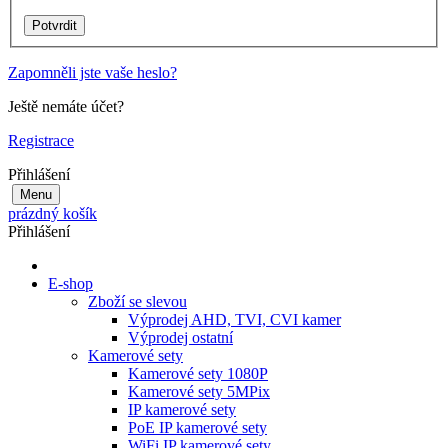
Zapomněli jste vaše heslo?
Ještě nemáte účet?
Registrace
Přihlášení
Menu
prázdný košík
Přihlášení
E-shop
Zboží se slevou
Výprodej AHD, TVI, CVI kamer
Výprodej ostatní
Kamerové sety
Kamerové sety 1080P
Kamerové sety 5MPix
IP kamerové sety
PoE IP kamerové sety
WiFi IP kamerové sety