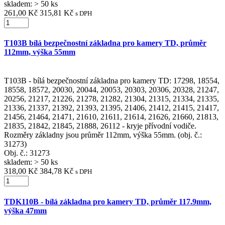
skladem: > 50 ks
261,00 Kč
315,81 Kč
s DPH
T103B bílá bezpečnostní základna pro kamery TD, průměr
112mm, výška 55mm
T103B - bílá bezpečnostní základna pro kamery TD: 17298, 18554,
18558, 18572, 20030, 20044, 20053, 20303, 20306, 20328, 21247,
20256, 21217, 21226, 21278, 21282, 21304, 21315, 21334, 21335,
21336, 21337, 21392, 21393, 21395, 21406, 21412, 21415, 21417,
21456, 21464, 21471, 21610, 21611, 21614, 21626, 21660, 21813,
21835, 21842, 21845, 21888, 26112 - kryje přívodní vodiče.
Rozměry základny jsou průměr 112mm, výška 55mm. (obj. č.:
31273)
Obj. č.:
31273
skladem: > 50 ks
318,00 Kč
384,78 Kč
s DPH
TDK110B - bílá základna pro kamery TD, průměr 117.9mm,
výška 47mm