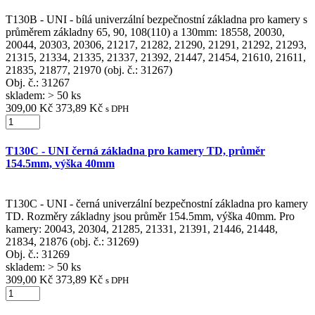
T130B - UNI - bílá univerzální bezpečnostní základna pro kamery s
průměrem základny 65, 90, 108(110) a 130mm: 18558, 20030,
20044, 20303, 20306, 21217, 21282, 21290, 21291, 21292, 21293,
21315, 21334, 21335, 21337, 21392, 21447, 21454, 21610, 21611,
21835, 21877, 21970 (obj. č.: 31267)
Obj. č.:
31267
skladem: > 50 ks
309,00 Kč
373,89 Kč
s DPH
T130C - UNI černá základna pro kamery TD, průměr
154.5mm, výška 40mm
T130C - UNI - černá univerzální bezpečnostní základna pro kamery
TD. Rozměry základny jsou průměr 154.5mm, výška 40mm. Pro
kamery: 20043, 20304, 21285, 21331, 21391, 21446, 21448,
21834, 21876 (obj. č.: 31269)
Obj. č.:
31269
skladem: > 50 ks
309,00 Kč
373,89 Kč
s DPH