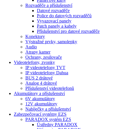
Paměťové karty
Rozvaděče a příslušenství
Datové rozvaděče
Police do datových rozvaděčů
Vyvazovací panely
Patch panely a kabely
Příslušenství pro datové rozvaděče
Konektory
Výstražné prvky, samolepky
Audio
Atrapy kamer
Ochrany, zesilovače
Videotelefony, zvonky
IP videotelefony TVT
IP videotelefony Dahua
BUS 2 drátové
Analog 4 drátové
Příslušenství videotelefonů
Akumulátory a příslušenství
6V akumulátory
12V akumulátory
Nabíječky a příslušenství
Zabezpečovací systémy EZS
PARADOX systém EZS
Ústředny PARADOX