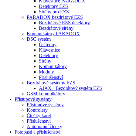
Klávesnice PARADOX
Detektory EZS
Sirény pro EZS
PARADOX bezdrátové EZS
Bezdrátové EZS detektory
Bezdrátové sirény
Komunikátory PARADOX
DSC systém
Ústředny
Klávesnice
Detektory
Sirény
Komunikátory
Moduly
Příslušenství
Bezdrátové systémy EZS
AJAX - Bezdrátový systém EZS
GSM komunikátory
Přístupové systémy
Přístupové systémy
Kontrolery
Čtečky karet
Příslušenství
Autonomní čtečky
Fotopasti a příslušenství