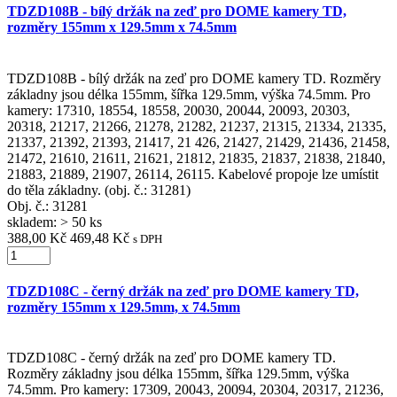
TDZD108B - bílý držák na zeď pro DOME kamery TD,
rozměry 155mm x 129.5mm x 74.5mm
TDZD108B - bílý držák na zeď pro DOME kamery TD. Rozměry
základny jsou délka 155mm, šířka 129.5mm, výška 74.5mm. Pro
kamery: 17310, 18554, 18558, 20030, 20044, 20093, 20303,
20318, 21217, 21266, 21278, 21282, 21237, 21315, 21334, 21335,
21337, 21392, 21393, 21417, 21 426, 21427, 21429, 21436, 21458,
21472, 21610, 21611, 21621, 21812, 21835, 21837, 21838, 21840,
21883, 21889, 21907, 26114, 26115. Kabelové propoje lze umístit
do těla základny. (obj. č.: 31281)
Obj. č.:
31281
skladem: > 50 ks
388,00 Kč
469,48 Kč
s DPH
TDZD108C - černý držák na zeď pro DOME kamery TD,
rozměry 155mm x 129.5mm, x 74.5mm
TDZD108C - černý držák na zeď pro DOME kamery TD.
Rozměry základny jsou délka 155mm, šířka 129.5mm, výška
74.5mm. Pro kamery: 17309, 20043, 20094, 20304, 20317, 21236,