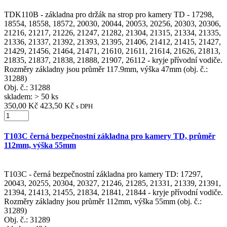
TDK110B - základna pro držák na strop pro kamery TD - 17298,
18554, 18558, 18572, 20030, 20044, 20053, 20256, 20303, 20306,
21216, 21217, 21226, 21247, 21282, 21304, 21315, 21334, 21335,
21336, 21337, 21392, 21393, 21395, 21406, 21412, 21415, 21427,
21429, 21456, 21464, 21471, 21610, 21611, 21614, 21626, 21813,
21835, 21837, 21838, 21888, 21907, 26112 - kryje přívodní vodiče.
Rozměry základny jsou průměr 117.9mm, výška 47mm (obj. č.:
31288)
Obj. č.:
31288
skladem: > 50 ks
350,00 Kč
423,50 Kč
s DPH
T103C černá bezpečnostní základna pro kamery TD, průměr
112mm, výška 55mm
T103C - černá bezpečnostní základna pro kamery TD: 17297,
20043, 20255, 20304, 20327, 21246, 21285, 21331, 21339, 21391,
21394, 21413, 21455, 21834, 21841, 21844 - kryje přívodní vodiče.
Rozměry základny jsou průměr 112mm, výška 55mm (obj. č.:
31289)
Obj. č.:
31289