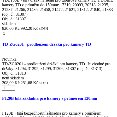
TDZ150B - bílý držák na stěnu pro tubusové kamery TD a DOME
kamery TD o průměru do 150mm: 17310, 20093, 20318, 21235,
21237, 21266, 21436, 21458, 21472, 21621, 21812, 21840, 21883
(obj. č.: 31307)
Obj. č.:
31307
skladem
820,00 Kč
992,20 Kč
s DPH
TD-ZG0201 - prodloužení držáků pro kamery TD
Novinka
TD-ZG0201 - prodloužení držáků pro kamery TD. Je vhodné pro
držáky: 31294, 31295, 31299, 31306, 31307 (obj. č.: 31313)
Obj. č.:
31313
není skladem
208,00 Kč
251,68 Kč
s DPH
F120B bílá základna pro kamery s průměrem 120mm
F120B - bílá bezpečnostní základna pro kamery s průměrem