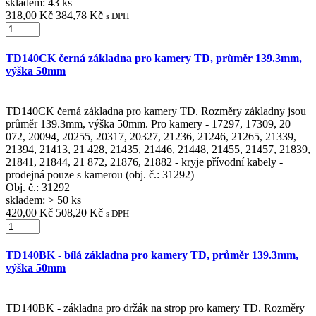
skladem: 43 ks
318,00 Kč
384,78 Kč
s DPH
TD140CK černá základna pro kamery TD, průměr 139.3mm,
výška 50mm
TD140CK černá základna pro kamery TD. Rozměry základny jsou
průměr 139.3mm, výška 50mm. Pro kamery - 17297, 17309, 20
072, 20094, 20255, 20317, 20327, 21236, 21246, 21265, 21339,
21394, 21413, 21 428, 21435, 21446, 21448, 21455, 21457, 21839,
21841, 21844, 21 872, 21876, 21882 - kryje přívodní kabely -
prodejná pouze s kamerou (obj. č.: 31292)
Obj. č.:
31292
skladem: > 50 ks
420,00 Kč
508,20 Kč
s DPH
TD140BK - bílá základna pro kamery TD, průměr 139.3mm,
výška 50mm
TD140BK - základna pro držák na strop pro kamery TD. Rozměry