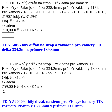
TDS110B - bílý držák na strop + základna pro kamery TD.
Rozměry držáku jsou délka 238.4mm, průměr základny 117.9mm.
Pro kamery - 18558, 20030, 20303, 21282, 21315, 21610, 21611,
21907 (obj. č.: 31294)
Obj. č.:
31294
skladem
710,00 Kč
859,10 Kč
s DPH
TDS150B - bílý držák na strop a základna pro kamery TD,
délka 334.2mm, průměr 139.3mm
TDS150B - bílý držák na strop + základna pro kamery TD.
Rozměry držáku jsou délka 334.2mm, průměr základny 139.3mm.
Pro kamery - 17310, 20318 (obj. č.: 31295)
Obj. č.:
31295
skladem
759,00 Kč
918,39 Kč
s DPH
TD-YZJ0409 - bílý držák na stěnu pro Fisheye kamery TD,
rozměry 195mm x 168.6mm x průměr 131.1mm