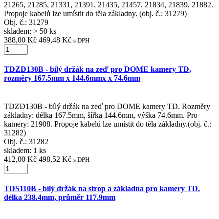
21265, 21285, 21331, 21391, 21435, 21457, 21834, 21839, 21882.
Propoje kabelů lze umístit do těla základny. (obj. č.: 31279)
Obj. č.:
31279
skladem: > 50 ks
388,00 Kč
469,48 Kč
s DPH
TDZD130B - bílý držák na zeď pro DOME kamery TD,
rozměry 167.5mm x 144.6mmx x 74.6mm
TDZD130B - bílý držák na zeď pro DOME kamery TD. Rozměry
základny: délka 167.5mm, šířka 144.6mm, výška 74.6mm. Pro
kamery: 21908. Propoje kabelů lze umístit do těla základny.(obj. č.:
31282)
Obj. č.:
31282
skladem: 1 ks
412,00 Kč
498,52 Kč
s DPH
TDS110B - bílý držák na strop a základna pro kamery TD,
délka 238.4mm, průměr 117.9mm