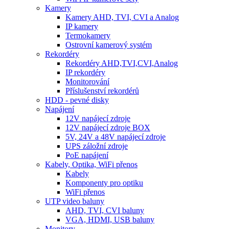
Kamery
Kamery AHD, TVI, CVI a Analog
IP kamery
Termokamery
Ostrovní kamerový systém
Rekordéry
Rekordéry AHD,TVI,CVI,Analog
IP rekordéry
Monitorování
Příslušenství rekordérů
HDD - pevné disky
Napájení
12V napájecí zdroje
12V napájecí zdroje BOX
5V, 24V a 48V napájecí zdroje
UPS záložní zdroje
PoE napájení
Kabely, Optika, WiFi přenos
Kabely
Komponenty pro optiku
WiFi přenos
UTP video baluny
AHD, TVI, CVI baluny
VGA, HDMI, USB baluny
Monitory