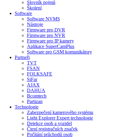
Slovník pojmů
Školení
Software
Software NVMS
Nástroje
Firmware pro DVR
Firmware pro NVR
Firmware pro IP kamery
Aplikace SuperCamPlus
Software pro GSM komunikátory
Partneři
TVT
FSAN
FOLKSAFE
SiFar
AJAX
DAHUA
Bcomtech
Partizan
Technologie
Zabezpečení kamerového systému
Light Explorer Expert technologie
Detekce osob a vozidel
Čtení registračních značek
Počítání průchodů osob