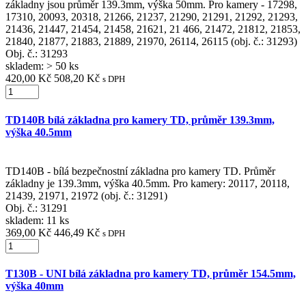
základny jsou průměr 139.3mm, výška 50mm. Pro kamery - 17298,
17310, 20093, 20318, 21266, 21237, 21290, 21291, 21292, 21293,
21436, 21447, 21454, 21458, 21621, 21 466, 21472, 21812, 21853,
21840, 21877, 21883, 21889, 21970, 26114, 26115 (obj. č.: 31293)
Obj. č.:
31293
skladem: > 50 ks
420,00 Kč
508,20 Kč
s DPH
TD140B bílá základna pro kamery TD, průměr 139.3mm,
výška 40.5mm
TD140B - bílá bezpečnostní základna pro kamery TD. Průměr
základny je 139.3mm, výška 40.5mm. Pro kamery: 20117, 20118,
21439, 21971, 21972 (obj. č.: 31291)
Obj. č.:
31291
skladem: 11 ks
369,00 Kč
446,49 Kč
s DPH
T130B - UNI bílá základna pro kamery TD, průměr 154.5mm,
výška 40mm