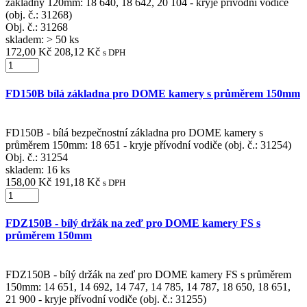
základny 120mm: 18 640, 18 642, 20 104 - kryje přívodní vodiče
(obj. č.: 31268)
Obj. č.:
31268
skladem: > 50 ks
172,00 Kč
208,12 Kč
s DPH
FD150B bílá základna pro DOME kamery s průměrem 150mm
FD150B - bílá bezpečnostní základna pro DOME kamery s
průměrem 150mm: 18 651 - kryje přívodní vodiče (obj. č.: 31254)
Obj. č.:
31254
skladem: 16 ks
158,00 Kč
191,18 Kč
s DPH
FDZ150B - bílý držák na zeď pro DOME kamery FS s
průměrem 150mm
FDZ150B - bílý držák na zeď pro DOME kamery FS s průměrem
150mm: 14 651, 14 692, 14 747, 14 785, 14 787, 18 650, 18 651,
21 900 - kryje přívodní vodiče (obj. č.: 31255)