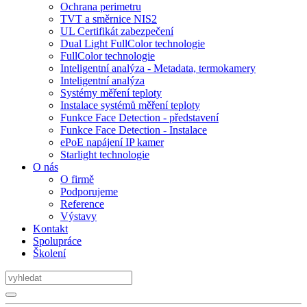
Ochrana perimetru
TVT a směrnice NIS2
UL Certifikát zabezpečení
Dual Light FullColor technologie
FullColor technologie
Inteligentní analýza - Metadata, termokamery
Inteligentní analýza
Systémy měření teploty
Instalace systémů měření teploty
Funkce Face Detection - představení
Funkce Face Detection - Instalace
ePoE napájení IP kamer
Starlight technologie
O nás
O firmě
Podporujeme
Reference
Výstavy
Kontakt
Spolupráce
Školení