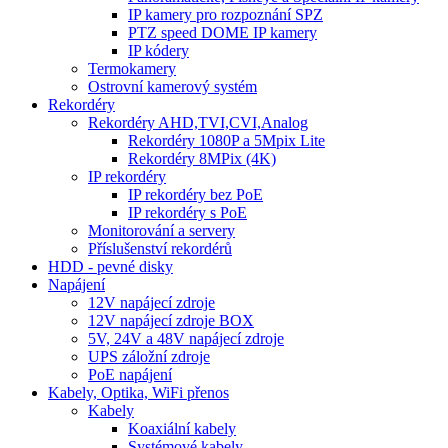
IP kamery pro rozpoznání SPZ
PTZ speed DOME IP kamery
IP kódery
Termokamery
Ostrovní kamerový systém
Rekordéry
Rekordéry AHD,TVI,CVI,Analog
Rekordéry 1080P a 5Mpix Lite
Rekordéry 8MPix (4K)
IP rekordéry
IP rekordéry bez PoE
IP rekordéry s PoE
Monitorování a servery
Příslušenství rekordérů
HDD - pevné disky
Napájení
12V napájecí zdroje
12V napájecí zdroje BOX
5V, 24V a 48V napájecí zdroje
UPS záložní zdroje
PoE napájení
Kabely, Optika, WiFi přenos
Kabely
Koaxiální kabely
Systémové kabely