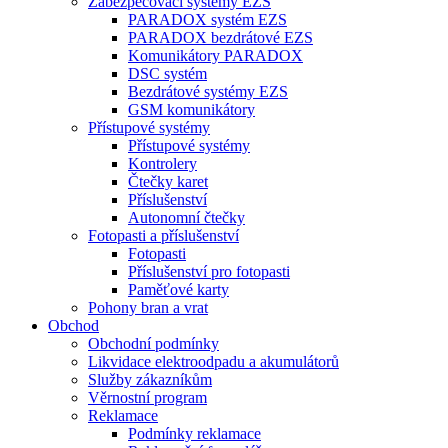
Zabezpečovací systémy EZS
PARADOX systém EZS
PARADOX bezdrátové EZS
Komunikátory PARADOX
DSC systém
Bezdrátové systémy EZS
GSM komunikátory
Přístupové systémy
Přístupové systémy
Kontrolery
Čtečky karet
Příslušenství
Autonomní čtečky
Fotopasti a příslušenství
Fotopasti
Příslušenství pro fotopasti
Paměťové karty
Pohony bran a vrat
Obchod
Obchodní podmínky
Likvidace elektroodpadu a akumulátorů
Služby zákazníkům
Věrnostní program
Reklamace
Podmínky reklamace