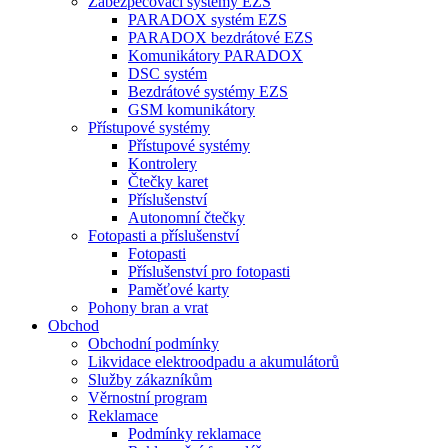
Zabezpečovací systémy EZS
PARADOX systém EZS
PARADOX bezdrátové EZS
Komunikátory PARADOX
DSC systém
Bezdrátové systémy EZS
GSM komunikátory
Přístupové systémy
Přístupové systémy
Kontrolery
Čtečky karet
Příslušenství
Autonomní čtečky
Fotopasti a příslušenství
Fotopasti
Příslušenství pro fotopasti
Paměťové karty
Pohony bran a vrat
Obchod
Obchodní podmínky
Likvidace elektroodpadu a akumulátorů
Služby zákazníkům
Věrnostní program
Reklamace
Podmínky reklamace