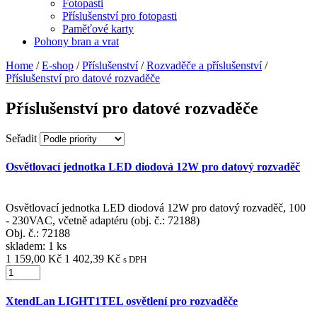
Fotopasti
Příslušenství pro fotopasti
Paměťové karty
Pohony bran a vrat
Home
/
E-shop
/
Příslušenství
/
Rozvaděče a příslušenství
/
Příslušenství pro datové rozvaděče
Příslušenství pro datové rozvaděče
Seřadit
Osvětlovací jednotka LED diodová 12W pro datový rozvaděč
Osvětlovací jednotka LED diodová 12W pro datový rozvaděč, 100
- 230VAC, včetně adaptéru (obj. č.: 72188)
Obj. č.:
72188
skladem: 1 ks
1 159,00 Kč
1 402,39 Kč
s DPH
XtendLan LIGHT1TEL osvětlení pro rozvaděče