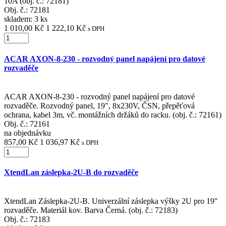
10A (obj. č.: 72181)
Obj. č.:
72181
skladem: 3 ks
1 010,00 Kč
1 222,10 Kč
s DPH
ACAR AXON-8-230 - rozvodný panel napájení pro datové
rozvaděče
ACAR AXON-8-230 - rozvodný panel napájení pro datové
rozvaděče. Rozvodný panel, 19", 8x230V, ČSN, přepěťová
ochrana, kabel 3m, vč. montážních držáků do racku. (obj. č.: 72161)
Obj. č.:
72161
na objednávku
857,00 Kč
1 036,97 Kč
s DPH
XtendLan záslepka-2U-B do rozvaděče
XtendLan Záslepka-2U-B. Univerzální záslepka výšky 2U pro 19"
rozvaděče. Materiál kov. Barva Černá. (obj. č.: 72183)
Obj. č.:
72183