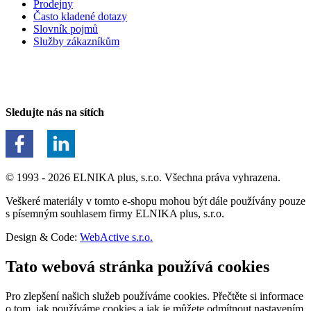
Prodejny
Často kladené dotazy
Slovník pojmů
Služby zákazníkům
Sledujte nás na sítích
© 1993 - 2026 ELNIKA plus, s.r.o. Všechna práva vyhrazena.
Veškeré materiály v tomto e-shopu mohou být dále používány pouze
s písemným souhlasem firmy ELNIKA plus, s.r.o.
Design & Code:
WebActive s.r.o.
Tato webová stránka používá cookies
Pro zlepšení našich služeb používáme cookies. Přečtěte si informace
o tom, jak používáme cookies a jak je můžete odmítnout nastavením