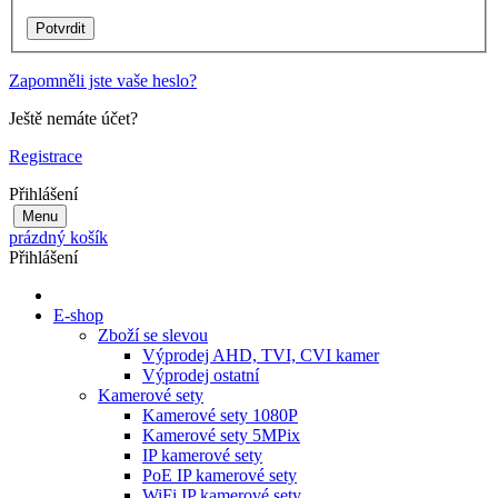
Zapomněli jste vaše heslo?
Ještě nemáte účet?
Registrace
Přihlášení
Menu
prázdný košík
Přihlášení
E-shop
Zboží se slevou
Výprodej AHD, TVI, CVI kamer
Výprodej ostatní
Kamerové sety
Kamerové sety 1080P
Kamerové sety 5MPix
IP kamerové sety
PoE IP kamerové sety
WiFi IP kamerové sety