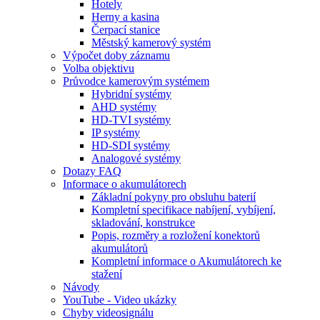
Hotely
Herny a kasina
Čerpací stanice
Městský kamerový systém
Výpočet doby záznamu
Volba objektivu
Průvodce kamerovým systémem
Hybridní systémy
AHD systémy
HD-TVI systémy
IP systémy
HD-SDI systémy
Analogové systémy
Dotazy FAQ
Informace o akumulátorech
Základní pokyny pro obsluhu baterií
Kompletní specifikace nabíjení, vybíjení,
skladování, konstrukce
Popis, rozměry a rozložení konektorů
akumulátorů
Kompletní informace o Akumulátorech ke
stažení
Návody
YouTube - Video ukázky
Chyby videosignálu