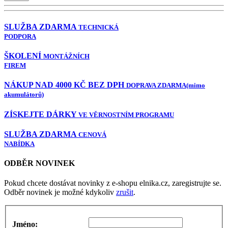
SLUŽBA ZDARMA
TECHNICKÁ
PODPORA
ŠKOLENÍ
MONTÁŽNÍCH
FIREM
NÁKUP NAD 4000 KČ BEZ DPH
DOPRAVA ZDARMA
(mimo
akumulátorů)
ZÍSKEJTE DÁRKY
VE VĚRNOSTNÍM PROGRAMU
SLUŽBA ZDARMA
CENOVÁ
NABÍDKA
ODBĚR NOVINEK
Pokud chcete dostávat novinky z e-shopu elnika.cz, zaregistrujte se.
Odběr novinek je možné kdykoliv
zrušit
.
Jméno: