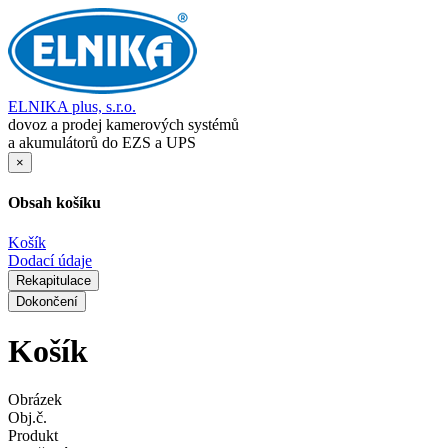
ELNIKA plus, s.r.o.
dovoz a prodej kamerových systémů
a akumulátorů do EZS a UPS
×
Obsah košíku
Košík
Dodací údaje
Rekapitulace
Dokončení
Košík
Obrázek
Obj.č.
Produkt