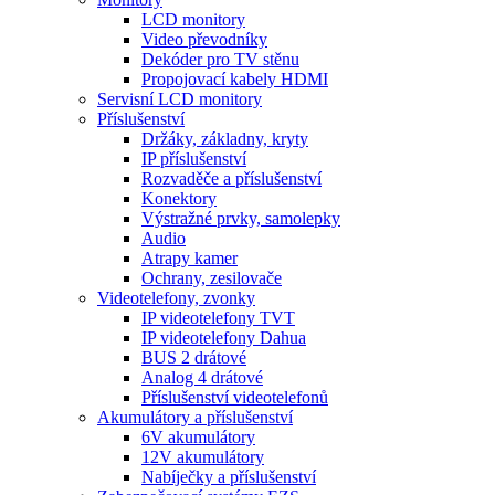
LCD monitory
Video převodníky
Dekóder pro TV stěnu
Propojovací kabely HDMI
Servisní LCD monitory
Příslušenství
Držáky, základny, kryty
IP příslušenství
Rozvaděče a příslušenství
Konektory
Výstražné prvky, samolepky
Audio
Atrapy kamer
Ochrany, zesilovače
Videotelefony, zvonky
IP videotelefony TVT
IP videotelefony Dahua
BUS 2 drátové
Analog 4 drátové
Příslušenství videotelefonů
Akumulátory a příslušenství
6V akumulátory
12V akumulátory
Nabíječky a příslušenství