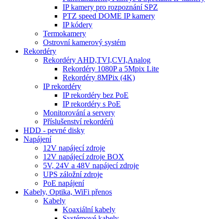
IP kamery pro rozpoznání SPZ
PTZ speed DOME IP kamery
IP kódery
Termokamery
Ostrovní kamerový systém
Rekordéry
Rekordéry AHD,TVI,CVI,Analog
Rekordéry 1080P a 5Mpix Lite
Rekordéry 8MPix (4K)
IP rekordéry
IP rekordéry bez PoE
IP rekordéry s PoE
Monitorování a servery
Příslušenství rekordérů
HDD - pevné disky
Napájení
12V napájecí zdroje
12V napájecí zdroje BOX
5V, 24V a 48V napájecí zdroje
UPS záložní zdroje
PoE napájení
Kabely, Optika, WiFi přenos
Kabely
Koaxiální kabely
Systémové kabely