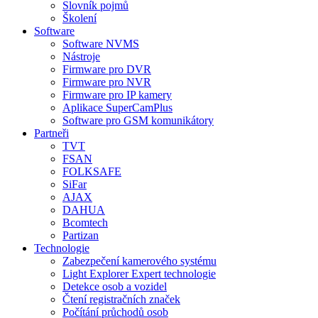
Slovník pojmů
Školení
Software
Software NVMS
Nástroje
Firmware pro DVR
Firmware pro NVR
Firmware pro IP kamery
Aplikace SuperCamPlus
Software pro GSM komunikátory
Partneři
TVT
FSAN
FOLKSAFE
SiFar
AJAX
DAHUA
Bcomtech
Partizan
Technologie
Zabezpečení kamerového systému
Light Explorer Expert technologie
Detekce osob a vozidel
Čtení registračních značek
Počítání průchodů osob