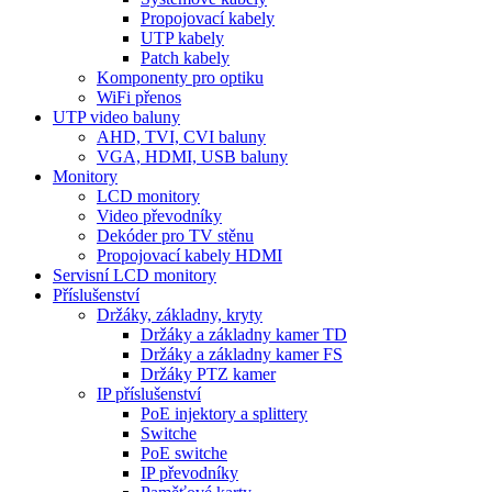
Propojovací kabely
UTP kabely
Patch kabely
Komponenty pro optiku
WiFi přenos
UTP video baluny
AHD, TVI, CVI baluny
VGA, HDMI, USB baluny
Monitory
LCD monitory
Video převodníky
Dekóder pro TV stěnu
Propojovací kabely HDMI
Servisní LCD monitory
Příslušenství
Držáky, základny, kryty
Držáky a základny kamer TD
Držáky a základny kamer FS
Držáky PTZ kamer
IP příslušenství
PoE injektory a splittery
Switche
PoE switche
IP převodníky