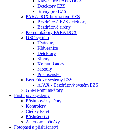
Klávesnice PARADOX
Detektory EZS
Sirény pro EZS
PARADOX bezdrátové EZS
Bezdrátové EZS detektory
Bezdrátové sirény
Komunikátory PARADOX
DSC systém
Ústředny
Klávesnice
Detektory
Sirény
Komunikátory
Moduly
Příslušenství
Bezdrátové systémy EZS
AJAX - Bezdrátový systém EZS
GSM komunikátory
Přístupové systémy
Přístupové systémy
Kontrolery
Čtečky karet
Příslušenství
Autonomní čtečky
Fotopasti a příslušenství