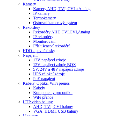
Kamery
Kamery AHD, TVI, CVI a Analog
IP kamery
Termokamery
Ostrovní kamerový systém
Rekordéry
Rekordéry AHD,TVI,CVI,Analog
IP rekordéry
Monitorování
Příslušenství rekordérů
HDD - pevné disky
Napájení
12V napájecí zdroje
12V napájecí zdroje BOX
5V, 24V a 48V napájecí zdroje
UPS záložní zdroje
PoE napájení
Kabely, Optika, WiFi přenos
Kabely
Komponenty pro optiku
WiFi přenos
UTP video baluny
AHD, TVI, CVI baluny
VGA, HDMI, USB baluny
Monitory