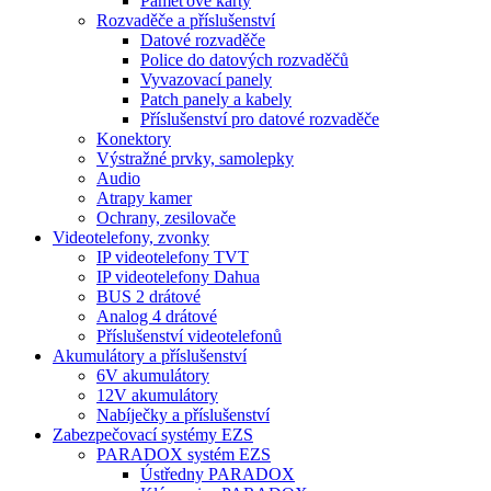
Paměťové karty
Rozvaděče a příslušenství
Datové rozvaděče
Police do datových rozvaděčů
Vyvazovací panely
Patch panely a kabely
Příslušenství pro datové rozvaděče
Konektory
Výstražné prvky, samolepky
Audio
Atrapy kamer
Ochrany, zesilovače
Videotelefony, zvonky
IP videotelefony TVT
IP videotelefony Dahua
BUS 2 drátové
Analog 4 drátové
Příslušenství videotelefonů
Akumulátory a příslušenství
6V akumulátory
12V akumulátory
Nabíječky a příslušenství
Zabezpečovací systémy EZS
PARADOX systém EZS
Ústředny PARADOX