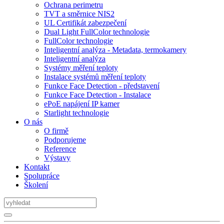
Ochrana perimetru
TVT a směrnice NIS2
UL Certifikát zabezpečení
Dual Light FullColor technologie
FullColor technologie
Inteligentní analýza - Metadata, termokamery
Inteligentní analýza
Systémy měření teploty
Instalace systémů měření teploty
Funkce Face Detection - představení
Funkce Face Detection - Instalace
ePoE napájení IP kamer
Starlight technologie
O nás
O firmě
Podporujeme
Reference
Výstavy
Kontakt
Spolupráce
Školení