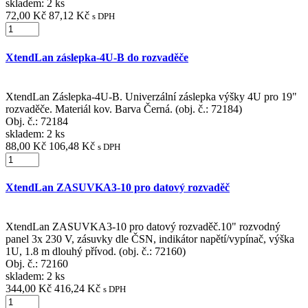
skladem: 2 ks
72,00 Kč
87,12 Kč
s DPH
XtendLan záslepka-4U-B do rozvaděče
XtendLan Záslepka-4U-B. Univerzální záslepka výšky 4U pro 19"
rozvaděče. Materiál kov. Barva Černá. (obj. č.: 72184)
Obj. č.:
72184
skladem: 2 ks
88,00 Kč
106,48 Kč
s DPH
XtendLan ZASUVKA3-10 pro datový rozvaděč
XtendLan ZASUVKA3-10 pro datový rozvaděč.10" rozvodný
panel 3x 230 V, zásuvky dle ČSN, indikátor napětí/vypínač, výška
1U, 1.8 m dlouhý přívod. (obj. č.: 72160)
Obj. č.:
72160
skladem: 2 ks
344,00 Kč
416,24 Kč
s DPH