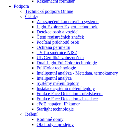
Reklamační formulář
Podpora
Technická podpora Online
Články
Zabezpečení kamerového systému
Light Explorer Expert technologie
Detekce osob a vozidel
Čtení registračních značek
Počítání průchodů osob
Ochrana perimetru
TVT a směrnice NIS2
UL Certifikát zabezpečení
Dual Light FullColor technologie
FullColor technologie
Inteligentní analýza - Metadata, termokamery
Inteligentní analýza
Systémy měření teploty
Instalace systémů měření teploty
Funkce Face Detection - představení
Funkce Face Detection - Instalace
ePoE napájení IP kamer
Starlight technologie
Řešení
Rodinné domy
Obchody a prodejny