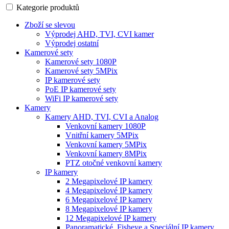
Kategorie produktů
Zboží se slevou
Výprodej AHD, TVI, CVI kamer
Výprodej ostatní
Kamerové sety
Kamerové sety 1080P
Kamerové sety 5MPix
IP kamerové sety
PoE IP kamerové sety
WiFi IP kamerové sety
Kamery
Kamery AHD, TVI, CVI a Analog
Venkovní kamery 1080P
Vnitřní kamery 5MPix
Venkovní kamery 5MPix
Venkovní kamery 8MPix
PTZ otočné venkovní kamery
IP kamery
2 Megapixelové IP kamery
4 Megapixelové IP kamery
6 Megapixelové IP kamery
8 Megapixelové IP kamery
12 Megapixelové IP kamery
Panoramatické, Fisheye a Speciální IP kamery