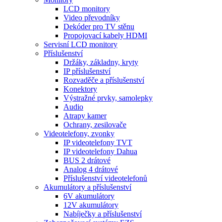
LCD monitory
Video převodníky
Dekóder pro TV stěnu
Propojovací kabely HDMI
Servisní LCD monitory
Příslušenství
Držáky, základny, kryty
IP příslušenství
Rozvaděče a příslušenství
Konektory
Výstražné prvky, samolepky
Audio
Atrapy kamer
Ochrany, zesilovače
Videotelefony, zvonky
IP videotelefony TVT
IP videotelefony Dahua
BUS 2 drátové
Analog 4 drátové
Příslušenství videotelefonů
Akumulátory a příslušenství
6V akumulátory
12V akumulátory
Nabíječky a příslušenství