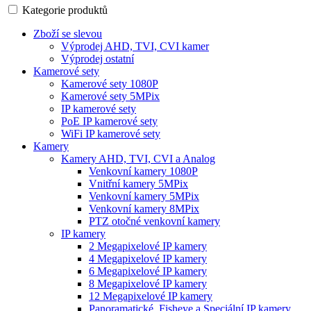
Kategorie produktů
Zboží se slevou
Výprodej AHD, TVI, CVI kamer
Výprodej ostatní
Kamerové sety
Kamerové sety 1080P
Kamerové sety 5MPix
IP kamerové sety
PoE IP kamerové sety
WiFi IP kamerové sety
Kamery
Kamery AHD, TVI, CVI a Analog
Venkovní kamery 1080P
Vnitřní kamery 5MPix
Venkovní kamery 5MPix
Venkovní kamery 8MPix
PTZ otočné venkovní kamery
IP kamery
2 Megapixelové IP kamery
4 Megapixelové IP kamery
6 Megapixelové IP kamery
8 Megapixelové IP kamery
12 Megapixelové IP kamery
Panoramatické, Fisheye a Speciální IP kamery