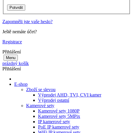
Zapomněli jste vaše heslo?
Ještě nemáte účet?
Registrace
Přihlášení
Menu
prázdný košík
Přihlášení
E-shop
Zboží se slevou
Výprodej AHD, TVI, CVI kamer
Výprodej ostatní
Kamerové sety
Kamerové sety 1080P
Kamerové sety 5MPix
IP kamerové sety
PoE IP kamerové sety
WiFi IP kamerové sety