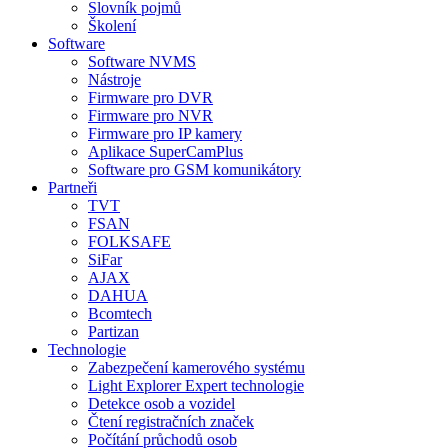
Slovník pojmů
Školení
Software
Software NVMS
Nástroje
Firmware pro DVR
Firmware pro NVR
Firmware pro IP kamery
Aplikace SuperCamPlus
Software pro GSM komunikátory
Partneři
TVT
FSAN
FOLKSAFE
SiFar
AJAX
DAHUA
Bcomtech
Partizan
Technologie
Zabezpečení kamerového systému
Light Explorer Expert technologie
Detekce osob a vozidel
Čtení registračních značek
Počítání průchodů osob