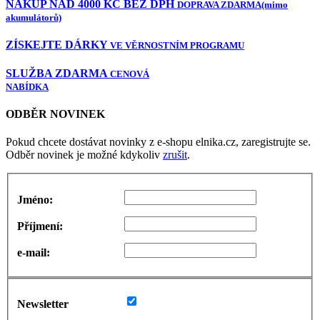
NÁKUP NAD 4000 KČ BEZ DPH
DOPRAVA ZDARMA
(mimo
akumulátorů)
ZÍSKEJTE DÁRKY
VE VĚRNOSTNÍM PROGRAMU
SLUŽBA ZDARMA
CENOVÁ
NABÍDKA
ODBĚR NOVINEK
Pokud chcete dostávat novinky z e-shopu elnika.cz, zaregistrujte se.
Odběr novinek je možné kdykoliv
zrušit
.
Jméno:
Příjmení:
e-mail:
Newsletter