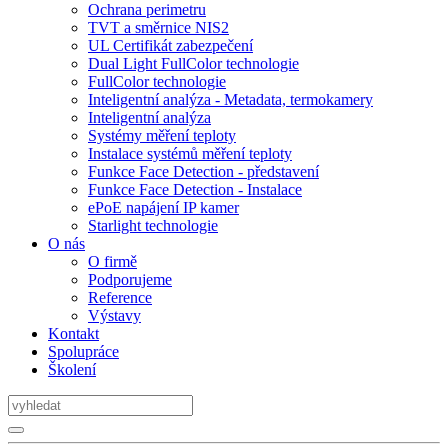
Ochrana perimetru
TVT a směrnice NIS2
UL Certifikát zabezpečení
Dual Light FullColor technologie
FullColor technologie
Inteligentní analýza - Metadata, termokamery
Inteligentní analýza
Systémy měření teploty
Instalace systémů měření teploty
Funkce Face Detection - představení
Funkce Face Detection - Instalace
ePoE napájení IP kamer
Starlight technologie
O nás
O firmě
Podporujeme
Reference
Výstavy
Kontakt
Spolupráce
Školení