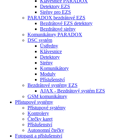
Klávesnice PARADOX
Detektory EZS
Sirény pro EZS
PARADOX bezdrátové EZS
Bezdrátové EZS detektory
Bezdrátové sirény
Komunikátory PARADOX
DSC systém
Ústředny
Klávesnice
Detektory
Sirény
Komunikátory
Moduly
Příslušenství
Bezdrátové systémy EZS
AJAX - Bezdrátový systém EZS
GSM komunikátory
Přístupové systémy
Přístupové systémy
Kontrolery
Čtečky karet
Příslušenství
Autonomní čtečky
Fotopasti a příslušenství