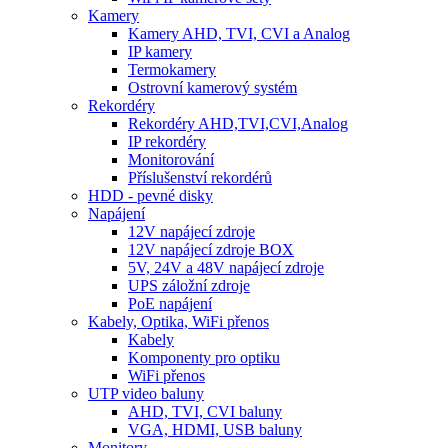
Kamery
Kamery AHD, TVI, CVI a Analog
IP kamery
Termokamery
Ostrovní kamerový systém
Rekordéry
Rekordéry AHD,TVI,CVI,Analog
IP rekordéry
Monitorování
Příslušenství rekordérů
HDD - pevné disky
Napájení
12V napájecí zdroje
12V napájecí zdroje BOX
5V, 24V a 48V napájecí zdroje
UPS záložní zdroje
PoE napájení
Kabely, Optika, WiFi přenos
Kabely
Komponenty pro optiku
WiFi přenos
UTP video baluny
AHD, TVI, CVI baluny
VGA, HDMI, USB baluny
Monitory