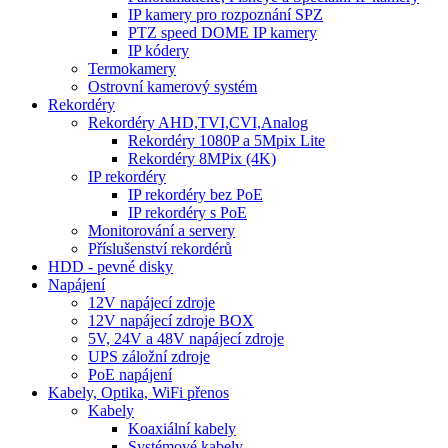
IP kamery pro rozpoznání SPZ
PTZ speed DOME IP kamery
IP kódery
Termokamery
Ostrovní kamerový systém
Rekordéry
Rekordéry AHD,TVI,CVI,Analog
Rekordéry 1080P a 5Mpix Lite
Rekordéry 8MPix (4K)
IP rekordéry
IP rekordéry bez PoE
IP rekordéry s PoE
Monitorování a servery
Příslušenství rekordérů
HDD - pevné disky
Napájení
12V napájecí zdroje
12V napájecí zdroje BOX
5V, 24V a 48V napájecí zdroje
UPS záložní zdroje
PoE napájení
Kabely, Optika, WiFi přenos
Kabely
Koaxiální kabely
Systémové kabely