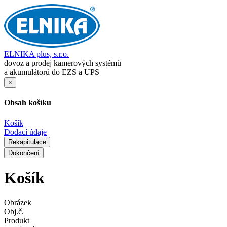
ELNIKA plus, s.r.o.
dovoz a prodej kamerových systémů
a akumulátorů do EZS a UPS
×
Obsah košíku
Košík
Dodací údaje
Rekapitulace
Dokončení
Košík
Obrázek
Obj.č.
Produkt