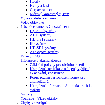
Hotely
Herny a kasina
Čerpací stanice
Městský kamerový systém
Výpočet doby záznamu
Volba objektivu
Průvodce kamerovým systémem
Hybridní systémy
AHD systémy
HD-TVI systémy
IP systémy
HD-SDI systémy
Analogové systémy
Dotazy FAQ
Informace o akumulátorech
Základní pokyny pro obsluhu baterií
Kompletní specifikace nabíjení, vybíjení,
skladování, konstrukce
Popis, rozměry a rozložení konektorů
akumulátorů
Kompletní informace o Akumulátorech ke
stažení
Návody
YouTube - Video ukázky
Chyby videosignálu