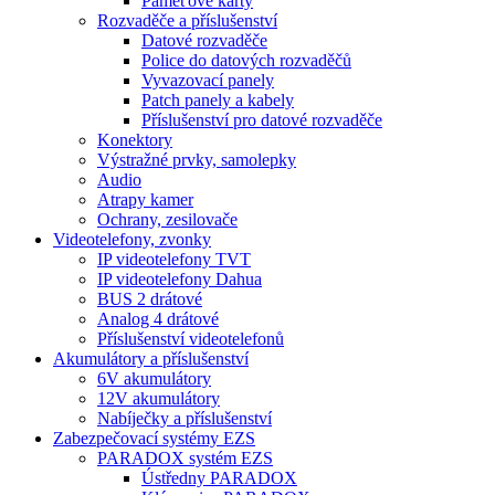
Paměťové karty
Rozvaděče a příslušenství
Datové rozvaděče
Police do datových rozvaděčů
Vyvazovací panely
Patch panely a kabely
Příslušenství pro datové rozvaděče
Konektory
Výstražné prvky, samolepky
Audio
Atrapy kamer
Ochrany, zesilovače
Videotelefony, zvonky
IP videotelefony TVT
IP videotelefony Dahua
BUS 2 drátové
Analog 4 drátové
Příslušenství videotelefonů
Akumulátory a příslušenství
6V akumulátory
12V akumulátory
Nabíječky a příslušenství
Zabezpečovací systémy EZS
PARADOX systém EZS
Ústředny PARADOX