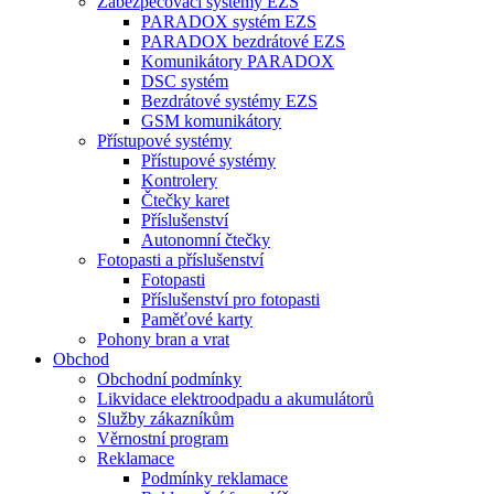
Zabezpečovací systémy EZS
PARADOX systém EZS
PARADOX bezdrátové EZS
Komunikátory PARADOX
DSC systém
Bezdrátové systémy EZS
GSM komunikátory
Přístupové systémy
Přístupové systémy
Kontrolery
Čtečky karet
Příslušenství
Autonomní čtečky
Fotopasti a příslušenství
Fotopasti
Příslušenství pro fotopasti
Paměťové karty
Pohony bran a vrat
Obchod
Obchodní podmínky
Likvidace elektroodpadu a akumulátorů
Služby zákazníkům
Věrnostní program
Reklamace
Podmínky reklamace