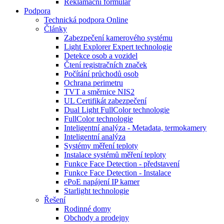
Reklamační formulář
Podpora
Technická podpora Online
Články
Zabezpečení kamerového systému
Light Explorer Expert technologie
Detekce osob a vozidel
Čtení registračních značek
Počítání průchodů osob
Ochrana perimetru
TVT a směrnice NIS2
UL Certifikát zabezpečení
Dual Light FullColor technologie
FullColor technologie
Inteligentní analýza - Metadata, termokamery
Inteligentní analýza
Systémy měření teploty
Instalace systémů měření teploty
Funkce Face Detection - představení
Funkce Face Detection - Instalace
ePoE napájení IP kamer
Starlight technologie
Řešení
Rodinné domy
Obchody a prodejny