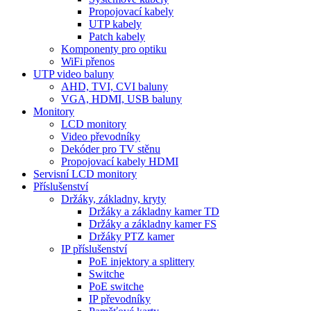
Propojovací kabely
UTP kabely
Patch kabely
Komponenty pro optiku
WiFi přenos
UTP video baluny
AHD, TVI, CVI baluny
VGA, HDMI, USB baluny
Monitory
LCD monitory
Video převodníky
Dekóder pro TV stěnu
Propojovací kabely HDMI
Servisní LCD monitory
Příslušenství
Držáky, základny, kryty
Držáky a základny kamer TD
Držáky a základny kamer FS
Držáky PTZ kamer
IP příslušenství
PoE injektory a splittery
Switche
PoE switche
IP převodníky