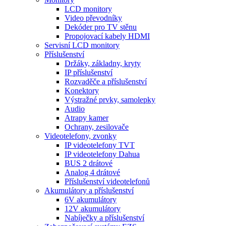
LCD monitory
Video převodníky
Dekóder pro TV stěnu
Propojovací kabely HDMI
Servisní LCD monitory
Příslušenství
Držáky, základny, kryty
IP příslušenství
Rozvaděče a příslušenství
Konektory
Výstražné prvky, samolepky
Audio
Atrapy kamer
Ochrany, zesilovače
Videotelefony, zvonky
IP videotelefony TVT
IP videotelefony Dahua
BUS 2 drátové
Analog 4 drátové
Příslušenství videotelefonů
Akumulátory a příslušenství
6V akumulátory
12V akumulátory
Nabíječky a příslušenství