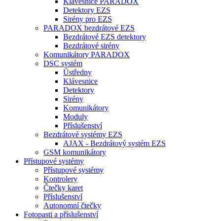
Klávesnice PARADOX
Detektory EZS
Sirény pro EZS
PARADOX bezdrátové EZS
Bezdrátové EZS detektory
Bezdrátové sirény
Komunikátory PARADOX
DSC systém
Ústředny
Klávesnice
Detektory
Sirény
Komunikátory
Moduly
Příslušenství
Bezdrátové systémy EZS
AJAX - Bezdrátový systém EZS
GSM komunikátory
Přístupové systémy
Přístupové systémy
Kontrolery
Čtečky karet
Příslušenství
Autonomní čtečky
Fotopasti a příslušenství