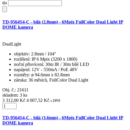
do
TD-9564S4-C - bílá (2.8mm) - 6Mpix FullColor Dual Light IP
DOME kamera
DualLight
objektiv
: 2.8mm / 104°
rozlišení
: IP 6 Mpix (3200 x 1800)
noční přisvícení
: 30m IR / 30m bílé LED
napájení
: 12V - 550mA / PoE 48V
rozměry
: ø 94.6mm x 82.8mm
záruka
: 36 měsíců, FullColor Dual Light
Obj. č.:
21611
skladem: 3 ks
3 312,00 Kč
4 007,52 Kč
s DPH
TD-9564S4-C - bílá (3.6mm) - 6Mpix FullColor Dual Light IP
DOME kamera