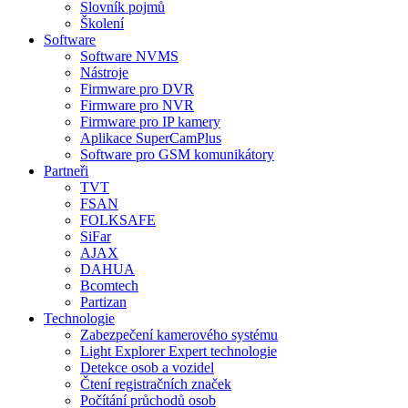
Slovník pojmů
Školení
Software
Software NVMS
Nástroje
Firmware pro DVR
Firmware pro NVR
Firmware pro IP kamery
Aplikace SuperCamPlus
Software pro GSM komunikátory
Partneři
TVT
FSAN
FOLKSAFE
SiFar
AJAX
DAHUA
Bcomtech
Partizan
Technologie
Zabezpečení kamerového systému
Light Explorer Expert technologie
Detekce osob a vozidel
Čtení registračních značek
Počítání průchodů osob