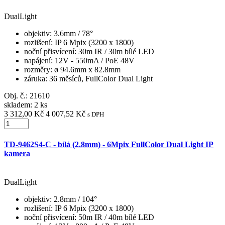
DualLight
objektiv
: 3.6mm / 78°
rozlišení
: IP 6 Mpix (3200 x 1800)
noční přisvícení
: 30m IR / 30m bílé LED
napájení
: 12V - 550mA / PoE 48V
rozměry
: ø 94.6mm x 82.8mm
záruka
: 36 měsíců, FullColor Dual Light
Obj. č.:
21610
skladem: 2 ks
3 312,00 Kč
4 007,52 Kč
s DPH
TD-9462S4-C - bílá (2.8mm) - 6Mpix FullColor Dual Light IP
kamera
DualLight
objektiv
: 2.8mm / 104°
rozlišení
: IP 6 Mpix (3200 x 1800)
noční přisvícení
: 50m IR / 40m bílé LED