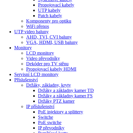
Propojovací kabely
UTP kabely
Patch kabely
Komponenty pro optiku
WiFi přenos
UTP video baluny
AHD, TVI, CVI baluny
VGA, HDMI, USB baluny
Monitory
LCD monitory
Video převodníky
Dekóder pro TV stěnu
Propojovací kabely HDMI
Servisní LCD monitory
Příslušenství
Držáky, základny, kryty
Držáky a základny kamer TD
Držáky a základny kamer FS
Držáky PTZ kamer
IP příslušenství
PoE injektory a splittery
Switche
PoE switche
IP převodníky