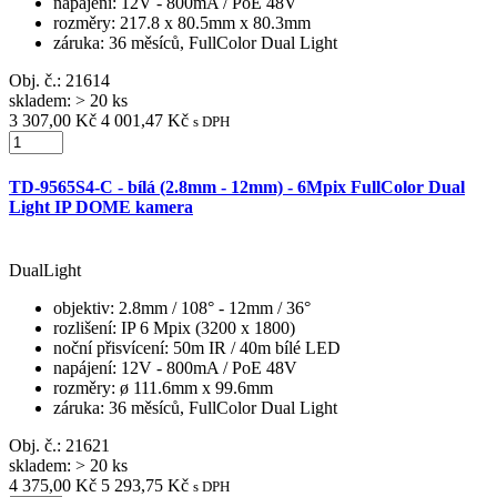
napájení
: 12V - 800mA / PoE 48V
rozměry
: 217.8 x 80.5mm x 80.3mm
záruka
: 36 měsíců, FullColor Dual Light
Obj. č.:
21614
skladem: > 20 ks
3 307,00 Kč
4 001,47 Kč
s DPH
TD-9565S4-C - bílá (2.8mm - 12mm) - 6Mpix FullColor Dual
Light IP DOME kamera
DualLight
objektiv
: 2.8mm / 108° - 12mm / 36°
rozlišení
: IP 6 Mpix (3200 x 1800)
noční přisvícení
: 50m IR / 40m bílé LED
napájení
: 12V - 800mA / PoE 48V
rozměry
: ø 111.6mm x 99.6mm
záruka
: 36 měsíců, FullColor Dual Light
Obj. č.:
21621
skladem: > 20 ks
4 375,00 Kč
5 293,75 Kč
s DPH