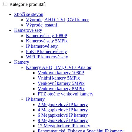
Kategorie produktů
Zboží se slevou
Výprodej AHD, TVI, CVI kamer
Výprodej ostatní
Kamerové sety
Kamerové sety 1080P
Kamerové sety 5MPix
IP kamerové sety
PoE IP kamerové sety
WiFi IP kamerové sety
Kamery
Kamery AHD, TVI, CVI a Analog
Venkovní kamery 1080P
Vnitřní kamery 5MPix
Venkovní kamery 5MPix
Venkovní kamery 8MPix
PTZ otočné venkovní kamery
IP kamery
2 Megapixelové IP kamery
4 Megapixelové IP kamery
6 Megapixelové IP kamery
8 Megapixelové IP kamery
12 Megapixelové IP kamery
Panoramatické, Fisheye a Speciální IP kamery