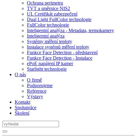
Ochrana perimetru
TVT a směrnice NIS2
UL Certifikát zabezpečení
Dual Light FullColor technologie
FullColor technologie
Inteligentní analýza - Metadata, termokamery
Inteligentní analýza
Systémy měření teploty
Instalace systémů měření teploty
Funkce Face Detection - představení
Funkce Face Detection - Instalace
ePoE napájení IP kamer
Starlight technologie
O nás
O firmě
Podporujeme
Reference
Výstavy
Kontakt
Spolupráce
Školení