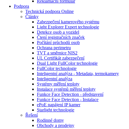
Reklamační formulář
Podpora
Technická podpora Online
Články
Zabezpečení kamerového systému
Light Explorer Expert technologie
Detekce osob a vozidel
Čtení registračních značek
Počítání průchodů osob
Ochrana perimetru
TVT a směrnice NIS2
UL Certifikát zabezpečení
Dual Light FullColor technologie
FullColor technologie
Inteligentní analýza - Metadata, termokamery
Inteligentní analýza
Systémy měření teploty
Instalace systémů měření teploty
Funkce Face Detection - představení
Funkce Face Detection - Instalace
ePoE napájení IP kamer
Starlight technologie
Řešení
Rodinné domy
Obchody a prodejny