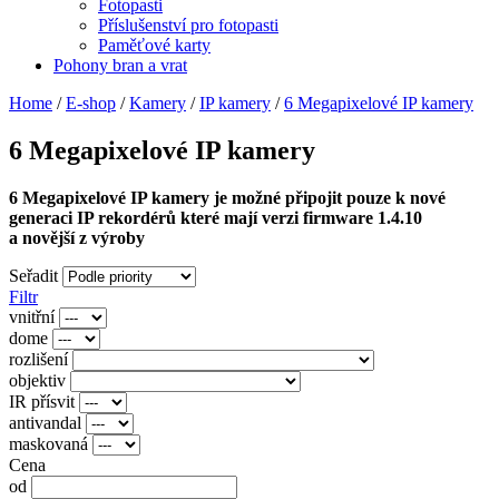
Fotopasti
Příslušenství pro fotopasti
Paměťové karty
Pohony bran a vrat
Home
/
E-shop
/
Kamery
/
IP kamery
/
6 Megapixelové IP kamery
6 Megapixelové IP kamery
6 Megapixelové IP kamery je možné připojit pouze k nové
generaci IP rekordérů které mají verzi firmware 1.4.10
a novější z výroby
Seřadit
Filtr
vnitřní
dome
rozlišení
objektiv
IR přísvit
antivandal
maskovaná
Cena
od