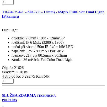
TD-9462S4-C - bílá (2.8 - 12mm) - 6Mpix FullColor Dual Light
IP kamera
DualLight
objektiv
: 2.8mm / 108° - 12mm/36°
rozlišení
: IP 6 Mpix (3200 x 1800)
noční přisvícení
: 50m IR / 40m bílé LED
napájení
: 12V - 800mA / PoE 48V
rozměry
: 217.8 x 80.5mm x 80.3mm
záruka
: 36 měsíců, FullColor Dual Light
Obj. č.:
21626
skladem: > 20 ks
4 375,00 Kč
5 293,75 Kč
s DPH
SLUŽBA ZDARMA
TECHNICKÁ
PODPORA