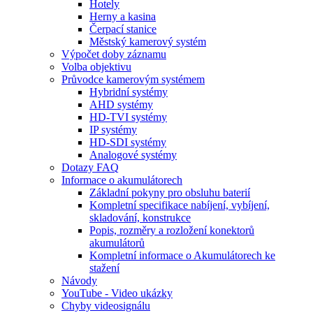
Hotely
Herny a kasina
Čerpací stanice
Městský kamerový systém
Výpočet doby záznamu
Volba objektivu
Průvodce kamerovým systémem
Hybridní systémy
AHD systémy
HD-TVI systémy
IP systémy
HD-SDI systémy
Analogové systémy
Dotazy FAQ
Informace o akumulátorech
Základní pokyny pro obsluhu baterií
Kompletní specifikace nabíjení, vybíjení,
skladování, konstrukce
Popis, rozměry a rozložení konektorů
akumulátorů
Kompletní informace o Akumulátorech ke
stažení
Návody
YouTube - Video ukázky
Chyby videosignálu