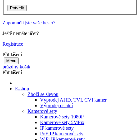
Zapomněli jste vaše heslo?
Ještě nemáte účet?
Registrace
Přihlášení
Menu
prázdný košík
Přihlášení
E-shop
Zboží se slevou
Výprodej AHD, TVI, CVI kamer
Výprodej ostatní
Kamerové sety
Kamerové sety 1080P
Kamerové sety 5MPix
IP kamerové sety
PoE IP kamerové sety
WiFi IP kamerové sety