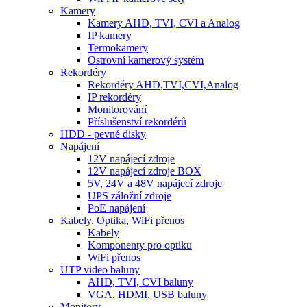
Kamery
Kamery AHD, TVI, CVI a Analog
IP kamery
Termokamery
Ostrovní kamerový systém
Rekordéry
Rekordéry AHD,TVI,CVI,Analog
IP rekordéry
Monitorování
Příslušenství rekordérů
HDD - pevné disky
Napájení
12V napájecí zdroje
12V napájecí zdroje BOX
5V, 24V a 48V napájecí zdroje
UPS záložní zdroje
PoE napájení
Kabely, Optika, WiFi přenos
Kabely
Komponenty pro optiku
WiFi přenos
UTP video baluny
AHD, TVI, CVI baluny
VGA, HDMI, USB baluny
Monitory