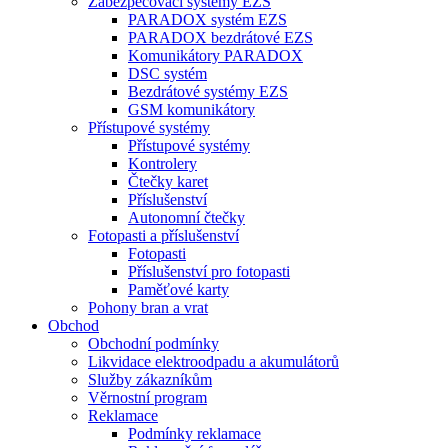
Zabezpečovací systémy EZS
PARADOX systém EZS
PARADOX bezdrátové EZS
Komunikátory PARADOX
DSC systém
Bezdrátové systémy EZS
GSM komunikátory
Přístupové systémy
Přístupové systémy
Kontrolery
Čtečky karet
Příslušenství
Autonomní čtečky
Fotopasti a příslušenství
Fotopasti
Příslušenství pro fotopasti
Paměťové karty
Pohony bran a vrat
Obchod
Obchodní podmínky
Likvidace elektroodpadu a akumulátorů
Služby zákazníkům
Věrnostní program
Reklamace
Podmínky reklamace