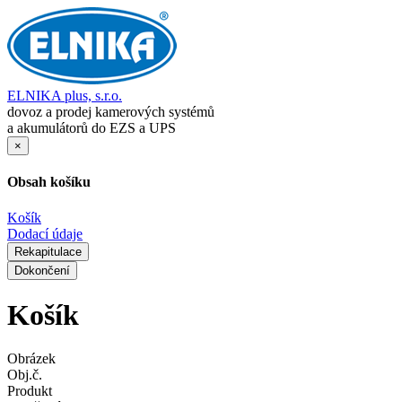
ELNIKA plus, s.r.o.
dovoz a prodej kamerových systémů
a akumulátorů do EZS a UPS
×
Obsah košíku
Košík
Dodací údaje
Rekapitulace
Dokončení
Košík
Obrázek
Obj.č.
Produkt