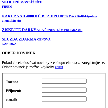
ŠKOLENÍ
MONTÁŽNÍCH
FIREM
NÁKUP NAD 4000 KČ BEZ DPH
DOPRAVA ZDARMA
(mimo
akumulátorů)
ZÍSKEJTE DÁRKY
VE VĚRNOSTNÍM PROGRAMU
SLUŽBA ZDARMA
CENOVÁ
NABÍDKA
ODBĚR NOVINEK
Pokud chcete dostávat novinky z e-shopu elnika.cz, zaregistrujte se.
Odběr novinek je možné kdykoliv
zrušit
.
Jméno:
Příjmení:
e-mail: