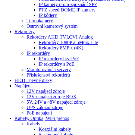
IP kamery pro rozpoznání SPZ
PTZ speed DOME IP kamery
IP kódery
Termokamery
Ostrovní kamerový systém
Rekordéry
Rekordéry AHD,TVI,CVI,Analog
Rekordéry 1080P a 5Mpix Lite
Rekordéry 8MPix (4K)
IP rekordéry
IP rekordéry bez PoE
IP rekordéry s PoE
Monitorování a servery
Příslušenství rekordérů
HDD - pevné disky
Napájení
12V napájecí zdroje
12V napájecí zdroje BOX
5V, 24V a 48V napájecí zdroje
UPS záložní zdroje
PoE napájení
Kabely, Optika, WiFi přenos
Kabely
Koaxiální kabely
Systémové kabely