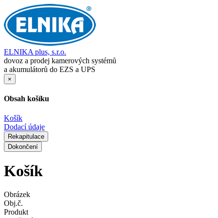
ELNIKA plus, s.r.o.
dovoz a prodej kamerových systémů
a akumulátorů do EZS a UPS
×
Obsah košíku
Košík
Dodací údaje
Rekapitulace
Dokončení
Košík
Obrázek
Obj.č.
Produkt