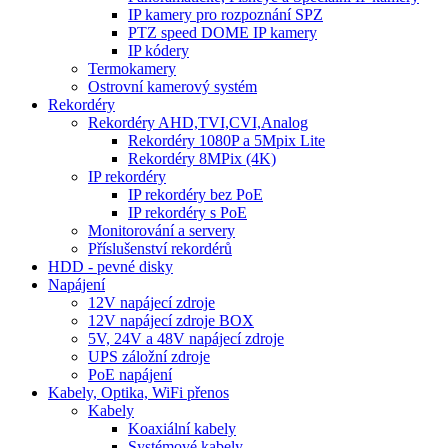
IP kamery pro rozpoznání SPZ
PTZ speed DOME IP kamery
IP kódery
Termokamery
Ostrovní kamerový systém
Rekordéry
Rekordéry AHD,TVI,CVI,Analog
Rekordéry 1080P a 5Mpix Lite
Rekordéry 8MPix (4K)
IP rekordéry
IP rekordéry bez PoE
IP rekordéry s PoE
Monitorování a servery
Příslušenství rekordérů
HDD - pevné disky
Napájení
12V napájecí zdroje
12V napájecí zdroje BOX
5V, 24V a 48V napájecí zdroje
UPS záložní zdroje
PoE napájení
Kabely, Optika, WiFi přenos
Kabely
Koaxiální kabely
Systémové kabely