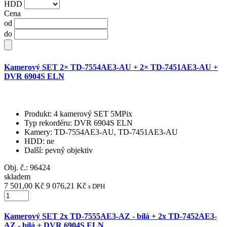
HDD
Cena
od
do
Kamerový SET 2× TD-7554AE3-AU + 2× TD-7451AE3-AU +
DVR 6904S ELN
Produkt
: 4 kamerový SET 5MPix
Typ rekordéru
: DVR 6904S ELN
Kamery
: TD-7554AE3-AU, TD-7451AE3-AU
HDD
: ne
Další
: pevný objektiv
Obj. č.:
96424
skladem
7 501,00 Kč
9 076,21 Kč
s DPH
Kamerový SET 2x TD-7555AE3-AZ - bílá + 2x TD-7452AE3-
AZ - bílá + DVR 6904S ELN