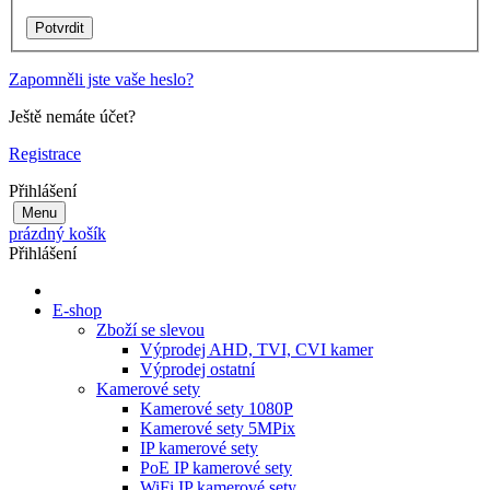
Zapomněli jste vaše heslo?
Ještě nemáte účet?
Registrace
Přihlášení
Menu
prázdný košík
Přihlášení
E-shop
Zboží se slevou
Výprodej AHD, TVI, CVI kamer
Výprodej ostatní
Kamerové sety
Kamerové sety 1080P
Kamerové sety 5MPix
IP kamerové sety
PoE IP kamerové sety
WiFi IP kamerové sety