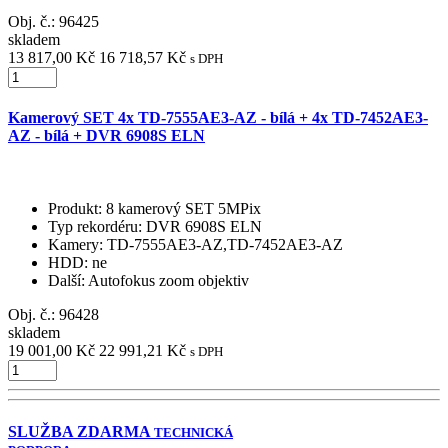
Obj. č.:
96425
skladem
13 817,00 Kč
16 718,57 Kč
s DPH
Kamerový SET 4x TD-7555AE3-AZ - bílá + 4x TD-7452AE3-
AZ - bílá + DVR 6908S ELN
Produkt
: 8 kamerový SET 5MPix
Typ rekordéru
: DVR 6908S ELN
Kamery
: TD-7555AE3-AZ,TD-7452AE3-AZ
HDD
: ne
Další
: Autofokus zoom objektiv
Obj. č.:
96428
skladem
19 001,00 Kč
22 991,21 Kč
s DPH
SLUŽBA ZDARMA
TECHNICKÁ