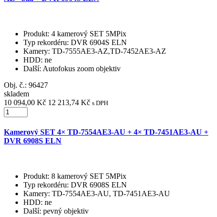
Produkt
: 4 kamerový SET 5MPix
Typ rekordéru
: DVR 6904S ELN
Kamery
: TD-7555AE3-AZ,TD-7452AE3-AZ
HDD
: ne
Další
: Autofokus zoom objektiv
Obj. č.:
96427
skladem
10 094,00 Kč
12 213,74 Kč
s DPH
Kamerový SET 4× TD-7554AE3-AU + 4× TD-7451AE3-AU +
DVR 6908S ELN
Produkt
: 8 kamerový SET 5MPix
Typ rekordéru
: DVR 6908S ELN
Kamery
: TD-7554AE3-AU, TD-7451AE3-AU
HDD
: ne
Další
: pevný objektiv