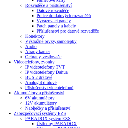
Paměťové karty
Rozvaděče a příslušenství
Datové rozvaděče
Police do datových rozvaděčů
Vyvazovací panely
Patch panely a kabely
Příslušenství pro datové rozvaděče
Konektory
Výstražné prvky, samolepky
Audio
Atrapy kamer
Ochrany, zesilovače
Videotelefony, zvonky
IP videotelefony TVT
IP videotelefony Dahua
BUS 2 drátové
Analog 4 drátové
Příslušenství videotelefonů
Akumulátory a příslušenství
6V akumulátory
12V akumulátory
Nabíječky a příslušenství
Zabezpečovací systémy EZS
PARADOX systém EZS
Ústředny PARADOX