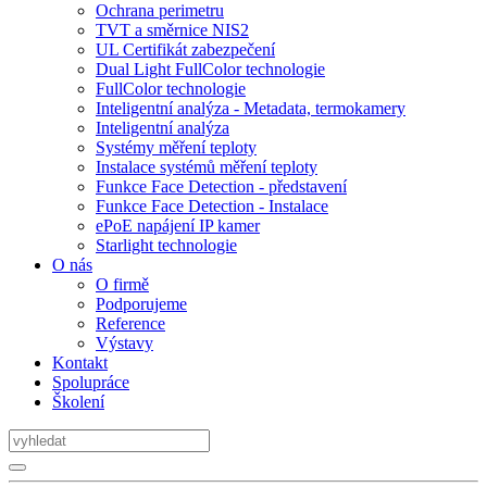
Ochrana perimetru
TVT a směrnice NIS2
UL Certifikát zabezpečení
Dual Light FullColor technologie
FullColor technologie
Inteligentní analýza - Metadata, termokamery
Inteligentní analýza
Systémy měření teploty
Instalace systémů měření teploty
Funkce Face Detection - představení
Funkce Face Detection - Instalace
ePoE napájení IP kamer
Starlight technologie
O nás
O firmě
Podporujeme
Reference
Výstavy
Kontakt
Spolupráce
Školení