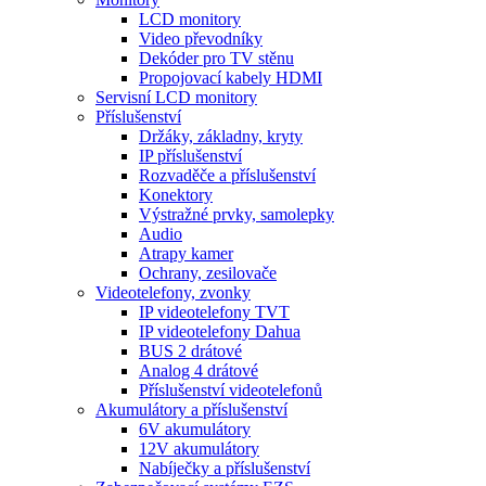
LCD monitory
Video převodníky
Dekóder pro TV stěnu
Propojovací kabely HDMI
Servisní LCD monitory
Příslušenství
Držáky, základny, kryty
IP příslušenství
Rozvaděče a příslušenství
Konektory
Výstražné prvky, samolepky
Audio
Atrapy kamer
Ochrany, zesilovače
Videotelefony, zvonky
IP videotelefony TVT
IP videotelefony Dahua
BUS 2 drátové
Analog 4 drátové
Příslušenství videotelefonů
Akumulátory a příslušenství
6V akumulátory
12V akumulátory
Nabíječky a příslušenství