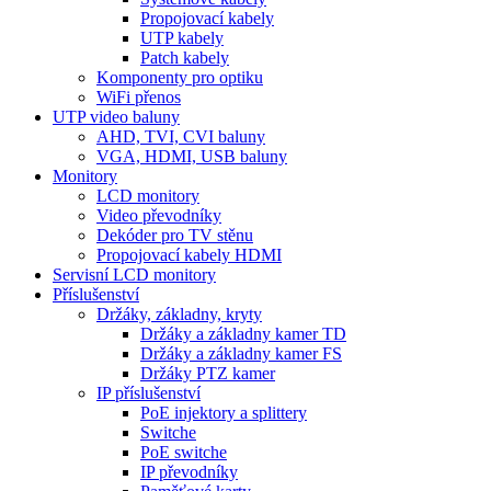
Propojovací kabely
UTP kabely
Patch kabely
Komponenty pro optiku
WiFi přenos
UTP video baluny
AHD, TVI, CVI baluny
VGA, HDMI, USB baluny
Monitory
LCD monitory
Video převodníky
Dekóder pro TV stěnu
Propojovací kabely HDMI
Servisní LCD monitory
Příslušenství
Držáky, základny, kryty
Držáky a základny kamer TD
Držáky a základny kamer FS
Držáky PTZ kamer
IP příslušenství
PoE injektory a splittery
Switche
PoE switche
IP převodníky