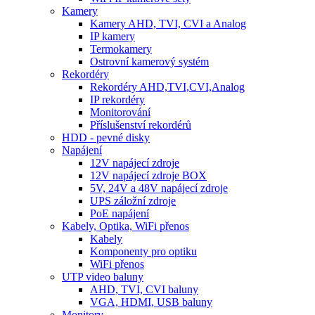
Kamery
Kamery AHD, TVI, CVI a Analog
IP kamery
Termokamery
Ostrovní kamerový systém
Rekordéry
Rekordéry AHD,TVI,CVI,Analog
IP rekordéry
Monitorování
Příslušenství rekordérů
HDD - pevné disky
Napájení
12V napájecí zdroje
12V napájecí zdroje BOX
5V, 24V a 48V napájecí zdroje
UPS záložní zdroje
PoE napájení
Kabely, Optika, WiFi přenos
Kabely
Komponenty pro optiku
WiFi přenos
UTP video baluny
AHD, TVI, CVI baluny
VGA, HDMI, USB baluny
Monitory