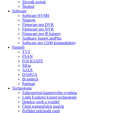
Slovník pojmů
Školení
Software
Software NVMS
Nástroje
Firmware pro DVR
Firmware pro NVR
Firmware pro IP kamery
Aplikace SuperCamPlus
Software pro GSM komunikátory
Partneři
TVT
FSAN
FOLKSAFE
SiFar
AJAX
DAHUA
Bcomtech
Partizan
Technologie
Zabezpečení kamerového systému
Light Explorer Expert technologie
Detekce osob a vozidel
Čtení registračních značek
Počítání průchodů osob