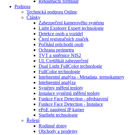
Reklamační formulář
Podpora
Technická podpora Online
Články
Zabezpečení kamerového systému
Light Explorer Expert technologie
Detekce osob a vozidel
Čtení registračních značek
Počítání průchodů osob
Ochrana perimetru
TVT a směrnice NIS2
UL Certifikát zabezpečení
Dual Light FullColor technologie
FullColor technologie
Inteligentní analýza - Metadata, termokamery
Inteligentní analýza
Systémy měření teploty
Instalace systémů měření teploty
Funkce Face Detection - představení
Funkce Face Detection - Instalace
ePoE napájení IP kamer
Starlight technologie
Řešení
Rodinné domy
Obchody a prodejny