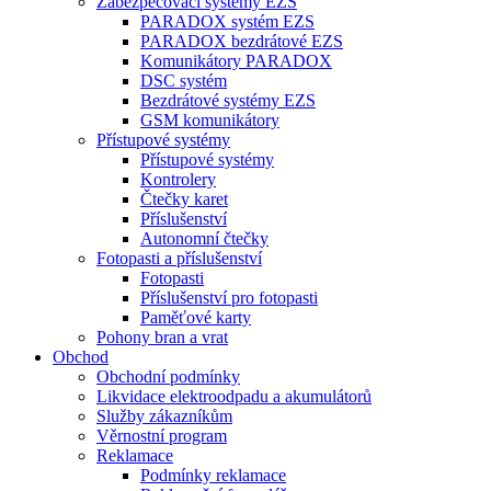
Zabezpečovací systémy EZS
PARADOX systém EZS
PARADOX bezdrátové EZS
Komunikátory PARADOX
DSC systém
Bezdrátové systémy EZS
GSM komunikátory
Přístupové systémy
Přístupové systémy
Kontrolery
Čtečky karet
Příslušenství
Autonomní čtečky
Fotopasti a příslušenství
Fotopasti
Příslušenství pro fotopasti
Paměťové karty
Pohony bran a vrat
Obchod
Obchodní podmínky
Likvidace elektroodpadu a akumulátorů
Služby zákazníkům
Věrnostní program
Reklamace
Podmínky reklamace