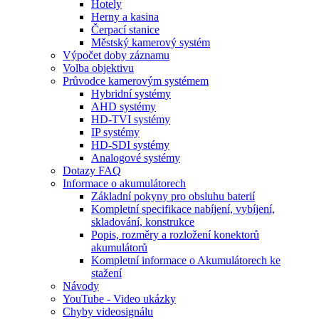
Hotely
Herny a kasina
Čerpací stanice
Městský kamerový systém
Výpočet doby záznamu
Volba objektivu
Průvodce kamerovým systémem
Hybridní systémy
AHD systémy
HD-TVI systémy
IP systémy
HD-SDI systémy
Analogové systémy
Dotazy FAQ
Informace o akumulátorech
Základní pokyny pro obsluhu baterií
Kompletní specifikace nabíjení, vybíjení,
skladování, konstrukce
Popis, rozměry a rozložení konektorů
akumulátorů
Kompletní informace o Akumulátorech ke
stažení
Návody
YouTube - Video ukázky
Chyby videosignálu