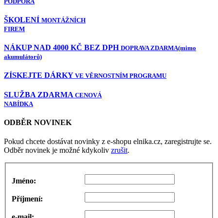
PODPORA
ŠKOLENÍ
MONTÁŽNÍCH
FIREM
NÁKUP NAD 4000 KČ BEZ DPH
DOPRAVA ZDARMA
(mimo
akumulátorů)
ZÍSKEJTE DÁRKY
VE VĚRNOSTNÍM PROGRAMU
SLUŽBA ZDARMA
CENOVÁ
NABÍDKA
ODBĚR NOVINEK
Pokud chcete dostávat novinky z e-shopu elnika.cz, zaregistrujte se.
Odběr novinek je možné kdykoliv
zrušit
.
Jméno:
Příjmení:
e-mail: