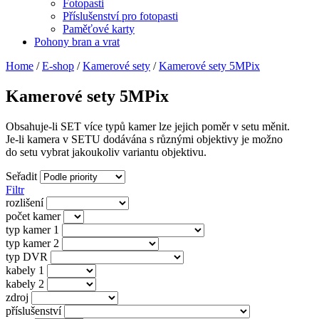
Fotopasti
Příslušenství pro fotopasti
Paměťové karty
Pohony bran a vrat
Home
/
E-shop
/
Kamerové sety
/
Kamerové sety 5MPix
Kamerové sety 5MPix
Obsahuje-li SET více typů kamer lze jejich poměr v setu měnit.
Je-li kamera v SETU dodávána s různými objektivy je možno
do setu vybrat jakoukoliv variantu objektivu.
Seřadit
Filtr
rozlišení
počet kamer
typ kamer 1
typ kamer 2
typ DVR
kabely 1
kabely 2
zdroj
příslušenství