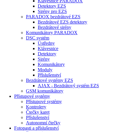
Klávesnice PARADOX
Detektory EZS
Sirény pro EZS
PARADOX bezdrátové EZS
Bezdrátové EZS detektory
Bezdrátové sirény
Komunikátory PARADOX
DSC systém
Ústředny
Klávesnice
Detektory
Sirény
Komunikátory
Moduly
Příslušenství
Bezdrátové systémy EZS
AJAX - Bezdrátový systém EZS
GSM komunikátory
Přístupové systémy
Přístupové systémy
Kontrolery
Čtečky karet
Příslušenství
Autonomní čtečky
Fotopasti a příslušenství