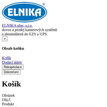
ELNIKA plus, s.r.o.
dovoz a prodej kamerových systémů
a akumulátorů do EZS a UPS
×
Obsah košíku
Košík
Dodací údaje
Rekapitulace
Dokončení
Košík
Obrázek
Obj.č.
Produkt