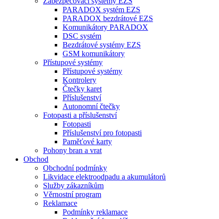
Zabezpečovací systémy EZS
PARADOX systém EZS
PARADOX bezdrátové EZS
Komunikátory PARADOX
DSC systém
Bezdrátové systémy EZS
GSM komunikátory
Přístupové systémy
Přístupové systémy
Kontrolery
Čtečky karet
Příslušenství
Autonomní čtečky
Fotopasti a příslušenství
Fotopasti
Příslušenství pro fotopasti
Paměťové karty
Pohony bran a vrat
Obchod
Obchodní podmínky
Likvidace elektroodpadu a akumulátorů
Služby zákazníkům
Věrnostní program
Reklamace
Podmínky reklamace