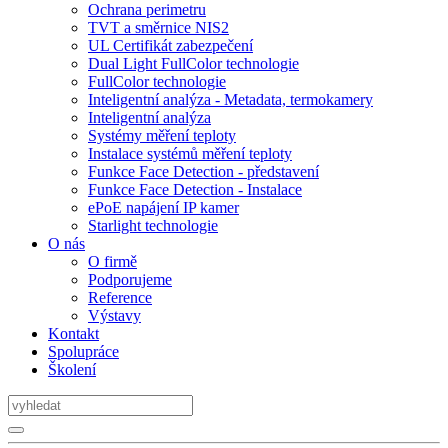
Ochrana perimetru
TVT a směrnice NIS2
UL Certifikát zabezpečení
Dual Light FullColor technologie
FullColor technologie
Inteligentní analýza - Metadata, termokamery
Inteligentní analýza
Systémy měření teploty
Instalace systémů měření teploty
Funkce Face Detection - představení
Funkce Face Detection - Instalace
ePoE napájení IP kamer
Starlight technologie
O nás
O firmě
Podporujeme
Reference
Výstavy
Kontakt
Spolupráce
Školení