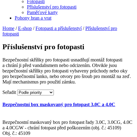
Fotopasti
Příslušenství pro fotopasti
Paměťové karty
Pohony bran a vrat
Home
/
E-shop
/
Fotopasti a příslušenství
/
Příslušenství pro
fotopasti
Příslušenství pro fotopasti
Bezpečnostní skříňky pro fotopasti usnadňují montáž fotopasti
a chrání ji před vandalismem nebo odcizením. Obvikle jsou
bezpečnostní skříňky pro fotopasti vybaveny průchody nebo oky
pro bezpečnostní lanko, nebo otvory pro šroub pro montáž na zeď.
Mají mechanismus pro použití zámku.
Seřadit
Bezpečnostní box maskovaný pro fotopast 3.0C a 4.0C
Bezpečnostní maskovaný box pro fotopast řady 3.0C, 3.0CG, 4.0C
a 4.0CGW - chrání fotopast před poškozením (obj. č.: 45109)
Obj. č.:
45109