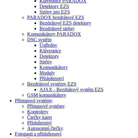
Klávesnice PARADOX
Detektory EZS
Sirény pro EZS
PARADOX bezdrátové EZS
Bezdrátové EZS detektory
Bezdrátové sirény
Komunikátory PARADOX
DSC systém
Ústředny
Klávesnice
Detektory
Sirény
Komunikátory
Moduly
Příslušenství
Bezdrátové systémy EZS
AJAX - Bezdrátový systém EZS
GSM komunikátory
Přístupové systémy
Přístupové systémy
Kontrolery
Čtečky karet
Příslušenství
Autonomní čtečky
Fotopasti a příslušenství