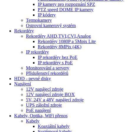
IP kamery pro rozpoznání SPZ
PTZ speed DOME IP kamery
IP kódery
Termokamery
Ostrovní kamerový systém
Rekordéry
Rekordéry AHD,TVI,CVI,Analog
Rekordéry 1080P a 5Mpix Lite
Rekordéry 8MPix (4K)
IP rekordéry
IP rekordéry bez PoE
IP rekordéry s PoE
Monitorování a servery
Příslušenství rekordérů
HDD - pevné disky
Napájení
12V napájecí zdroje
12V napájecí zdroje BOX
5V, 24V a 48V napájecí zdroje
UPS záložní zdroje
PoE napájení
Kabely, Optika, WiFi přenos
Kabely
Koaxiální kabely
Systémové kabely