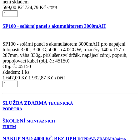
není skladem
599,00 Kč
724,79 Kč
s DPH
SP100 - solární panel s akumulátorem 3000mAH
SP100 - solární panel s akumulátorem 3000mAH pro napájení
fotopasti 3.0C, 3.0CG, 4.0C a 4.0CGW, rozměry 140 x 157 x
287mm, váha 330g, příslušenství držák, napájecí zdroj, popruh,
propojovací kabel (obj. č.: 45150)
Obj. č.:
45150
skladem: 1 ks
1 647,00 Kč
1 992,87 Kč
s DPH
SLUŽBA ZDARMA
TECHNICKÁ
PODPORA
ŠKOLENÍ
MONTÁŽNÍCH
FIREM
NÁKUP NAD 4000 KČ BEZ DPH
DOPRAVA ZDARMA
(mimo