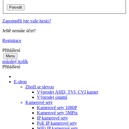
Zapomněli jste vaše heslo?
Ještě nemáte účet?
Registrace
Přihlášení
Menu
prázdný košík
Přihlášení
E-shop
Zboží se slevou
Výprodej AHD, TVI, CVI kamer
Výprodej ostatní
Kamerové sety
Kamerové sety 1080P
Kamerové sety 5MPix
IP kamerové sety
PoE IP kamerové sety
WiFi IP kamerové sety