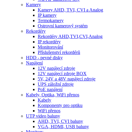
Kamery
Kamery AHD, TVI, CVI a Analog
IP kamery
Termokamery
Ostrovní kamerový systém
Rekordéry
Rekordéry AHD,TVI,CVI,Analog
IP rekordéry
Monitorování
Příslušenství rekordérů
HDD - pevné disky
Napájení
12V napájecí zdroje
12V napájecí zdroje BOX
5V, 24V a 48V napájecí zdroje
UPS záložní zdroje
PoE napájení
Kabely, Optika, WiFi přenos
Kabely
Komponenty pro optiku
WiFi přenos
UTP video baluny
AHD, TVI, CVI baluny
VGA, HDMI, USB baluny
Monitory