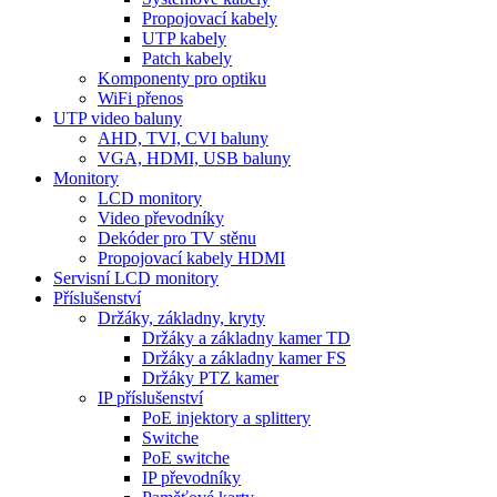
Propojovací kabely
UTP kabely
Patch kabely
Komponenty pro optiku
WiFi přenos
UTP video baluny
AHD, TVI, CVI baluny
VGA, HDMI, USB baluny
Monitory
LCD monitory
Video převodníky
Dekóder pro TV stěnu
Propojovací kabely HDMI
Servisní LCD monitory
Příslušenství
Držáky, základny, kryty
Držáky a základny kamer TD
Držáky a základny kamer FS
Držáky PTZ kamer
IP příslušenství
PoE injektory a splittery
Switche
PoE switche
IP převodníky