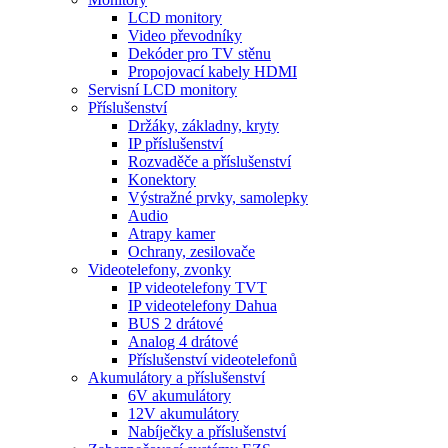
LCD monitory
Video převodníky
Dekóder pro TV stěnu
Propojovací kabely HDMI
Servisní LCD monitory
Příslušenství
Držáky, základny, kryty
IP příslušenství
Rozvaděče a příslušenství
Konektory
Výstražné prvky, samolepky
Audio
Atrapy kamer
Ochrany, zesilovače
Videotelefony, zvonky
IP videotelefony TVT
IP videotelefony Dahua
BUS 2 drátové
Analog 4 drátové
Příslušenství videotelefonů
Akumulátory a příslušenství
6V akumulátory
12V akumulátory
Nabíječky a příslušenství