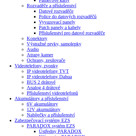
Paměťové karty
Rozvaděče a příslušenství
Datové rozvaděče
Police do datových rozvaděčů
Vyvazovací panely
Patch panely a kabely
Příslušenství pro datové rozvaděče
Konektory
Výstražné prvky, samolepky
Audio
Atrapy kamer
Ochrany, zesilovače
Videotelefony, zvonky
IP videotelefony TVT
IP videotelefony Dahua
BUS 2 drátové
Analog 4 drátové
Příslušenství videotelefonů
Akumulátory a příslušenství
6V akumulátory
12V akumulátory
Nabíječky a příslušenství
Zabezpečovací systémy EZS
PARADOX systém EZS
Ústředny PARADOX