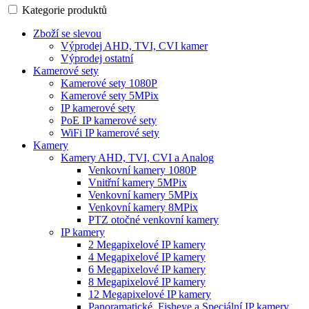
Kategorie produktů
Zboží se slevou
Výprodej AHD, TVI, CVI kamer
Výprodej ostatní
Kamerové sety
Kamerové sety 1080P
Kamerové sety 5MPix
IP kamerové sety
PoE IP kamerové sety
WiFi IP kamerové sety
Kamery
Kamery AHD, TVI, CVI a Analog
Venkovní kamery 1080P
Vnitřní kamery 5MPix
Venkovní kamery 5MPix
Venkovní kamery 8MPix
PTZ otočné venkovní kamery
IP kamery
2 Megapixelové IP kamery
4 Megapixelové IP kamery
6 Megapixelové IP kamery
8 Megapixelové IP kamery
12 Megapixelové IP kamery
Panoramatické, Fisheye a Speciální IP kamery