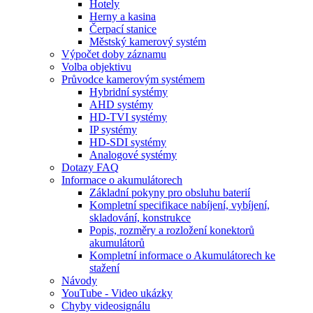
Hotely
Herny a kasina
Čerpací stanice
Městský kamerový systém
Výpočet doby záznamu
Volba objektivu
Průvodce kamerovým systémem
Hybridní systémy
AHD systémy
HD-TVI systémy
IP systémy
HD-SDI systémy
Analogové systémy
Dotazy FAQ
Informace o akumulátorech
Základní pokyny pro obsluhu baterií
Kompletní specifikace nabíjení, vybíjení,
skladování, konstrukce
Popis, rozměry a rozložení konektorů
akumulátorů
Kompletní informace o Akumulátorech ke
stažení
Návody
YouTube - Video ukázky
Chyby videosignálu