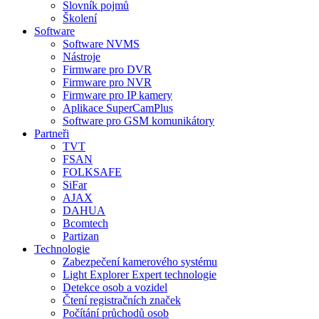
Slovník pojmů
Školení
Software
Software NVMS
Nástroje
Firmware pro DVR
Firmware pro NVR
Firmware pro IP kamery
Aplikace SuperCamPlus
Software pro GSM komunikátory
Partneři
TVT
FSAN
FOLKSAFE
SiFar
AJAX
DAHUA
Bcomtech
Partizan
Technologie
Zabezpečení kamerového systému
Light Explorer Expert technologie
Detekce osob a vozidel
Čtení registračních značek
Počítání průchodů osob