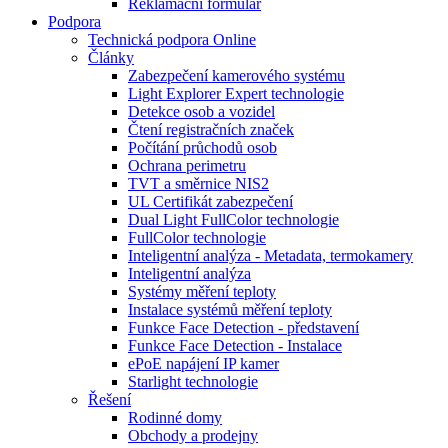
Reklamační formulář
Podpora
Technická podpora Online
Články
Zabezpečení kamerového systému
Light Explorer Expert technologie
Detekce osob a vozidel
Čtení registračních značek
Počítání průchodů osob
Ochrana perimetru
TVT a směrnice NIS2
UL Certifikát zabezpečení
Dual Light FullColor technologie
FullColor technologie
Inteligentní analýza - Metadata, termokamery
Inteligentní analýza
Systémy měření teploty
Instalace systémů měření teploty
Funkce Face Detection - představení
Funkce Face Detection - Instalace
ePoE napájení IP kamer
Starlight technologie
Řešení
Rodinné domy
Obchody a prodejny