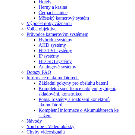
Hotely
Herny a kasina
Čerpací stanice
Městský kamerový systém
Výpočet doby záznamu
Volba objektivu
Průvodce kamerovým systémem
Hybridní systémy
AHD systémy
HD-TVI systémy
IP systémy
HD-SDI systémy
Analogové systémy
Dotazy FAQ
Informace o akumulátorech
Základní pokyny pro obsluhu baterií
Kompletní specifikace nabíjení, vybíjení,
skladování, konstrukce
Popis, rozměry a rozložení konektorů
akumulátorů
Kompletní informace o Akumulátorech ke
stažení
Návody
YouTube - Video ukázky
Chyby videosignálu