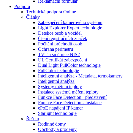
Reklamační formulář
Podpora
Technická podpora Online
Články
Zabezpečení kamerového systému
Light Explorer Expert technologie
Detekce osob a vozidel
Čtení registračních značek
Počítání průchodů osob
Ochrana perimetru
TVT a směrnice NIS2
UL Certifikát zabezpečení
Dual Light FullColor technologie
FullColor technologie
Inteligentní analýza - Metadata, termokamery
Inteligentní analýza
Systémy měření teploty
Instalace systémů měření teploty
Funkce Face Detection - představení
Funkce Face Detection - Instalace
ePoE napájení IP kamer
Starlight technologie
Řešení
Rodinné domy
Obchody a prodejny