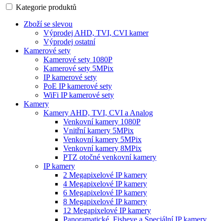
Kategorie produktů
Zboží se slevou
Výprodej AHD, TVI, CVI kamer
Výprodej ostatní
Kamerové sety
Kamerové sety 1080P
Kamerové sety 5MPix
IP kamerové sety
PoE IP kamerové sety
WiFi IP kamerové sety
Kamery
Kamery AHD, TVI, CVI a Analog
Venkovní kamery 1080P
Vnitřní kamery 5MPix
Venkovní kamery 5MPix
Venkovní kamery 8MPix
PTZ otočné venkovní kamery
IP kamery
2 Megapixelové IP kamery
4 Megapixelové IP kamery
6 Megapixelové IP kamery
8 Megapixelové IP kamery
12 Megapixelové IP kamery
Panoramatické, Fisheye a Speciální IP kamery