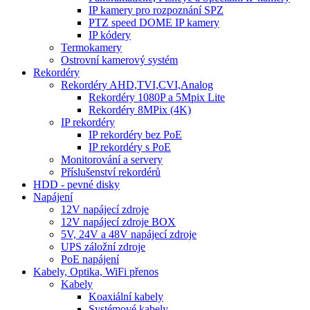
IP kamery pro rozpoznání SPZ
PTZ speed DOME IP kamery
IP kódery
Termokamery
Ostrovní kamerový systém
Rekordéry
Rekordéry AHD,TVI,CVI,Analog
Rekordéry 1080P a 5Mpix Lite
Rekordéry 8MPix (4K)
IP rekordéry
IP rekordéry bez PoE
IP rekordéry s PoE
Monitorování a servery
Příslušenství rekordérů
HDD - pevné disky
Napájení
12V napájecí zdroje
12V napájecí zdroje BOX
5V, 24V a 48V napájecí zdroje
UPS záložní zdroje
PoE napájení
Kabely, Optika, WiFi přenos
Kabely
Koaxiální kabely
Systémové kabely