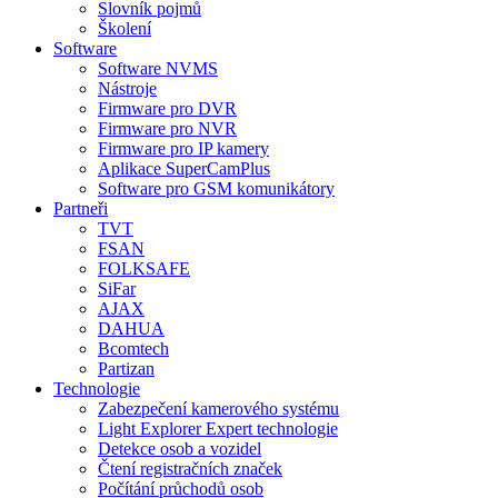
Slovník pojmů
Školení
Software
Software NVMS
Nástroje
Firmware pro DVR
Firmware pro NVR
Firmware pro IP kamery
Aplikace SuperCamPlus
Software pro GSM komunikátory
Partneři
TVT
FSAN
FOLKSAFE
SiFar
AJAX
DAHUA
Bcomtech
Partizan
Technologie
Zabezpečení kamerového systému
Light Explorer Expert technologie
Detekce osob a vozidel
Čtení registračních značek
Počítání průchodů osob