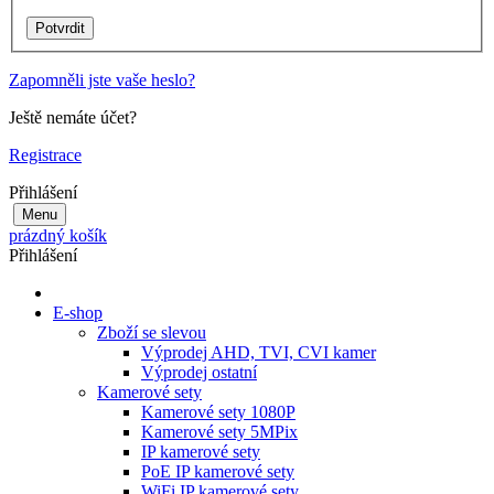
Zapomněli jste vaše heslo?
Ještě nemáte účet?
Registrace
Přihlášení
Menu
prázdný košík
Přihlášení
E-shop
Zboží se slevou
Výprodej AHD, TVI, CVI kamer
Výprodej ostatní
Kamerové sety
Kamerové sety 1080P
Kamerové sety 5MPix
IP kamerové sety
PoE IP kamerové sety
WiFi IP kamerové sety