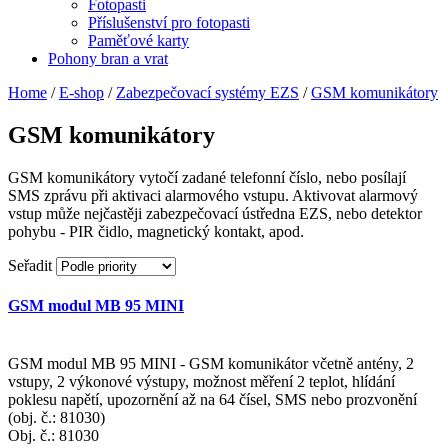
Fotopasti
Příslušenství pro fotopasti
Paměťové karty
Pohony bran a vrat
Home
/
E-shop
/
Zabezpečovací systémy EZS
/
GSM komunikátory
GSM komunikátory
GSM komunikátory vytočí zadané telefonní číslo, nebo posílají
SMS zprávu při aktivaci alarmového vstupu. Aktivovat alarmový
vstup může nejčastěji zabezpečovací ústředna EZS, nebo detektor
pohybu - PIR čidlo, magnetický kontakt, apod.
Seřadit
GSM modul MB 95 MINI
GSM modul MB 95 MINI - GSM komunikátor včetně antény, 2
vstupy, 2 výkonové výstupy, možnost měření 2 teplot, hlídání
poklesu napětí, upozornění až na 64 čísel, SMS nebo prozvonění
(obj. č.: 81030)
Obj. č.:
81030