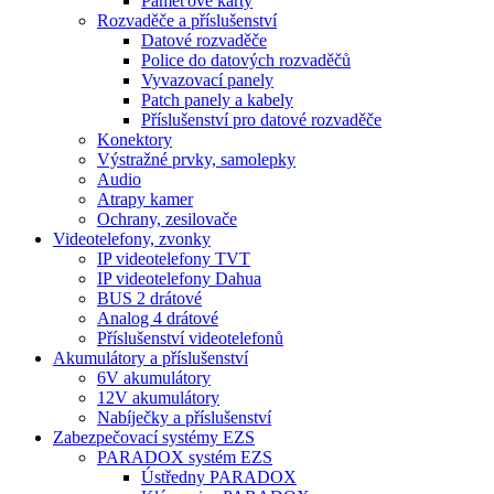
Paměťové karty
Rozvaděče a příslušenství
Datové rozvaděče
Police do datových rozvaděčů
Vyvazovací panely
Patch panely a kabely
Příslušenství pro datové rozvaděče
Konektory
Výstražné prvky, samolepky
Audio
Atrapy kamer
Ochrany, zesilovače
Videotelefony, zvonky
IP videotelefony TVT
IP videotelefony Dahua
BUS 2 drátové
Analog 4 drátové
Příslušenství videotelefonů
Akumulátory a příslušenství
6V akumulátory
12V akumulátory
Nabíječky a příslušenství
Zabezpečovací systémy EZS
PARADOX systém EZS
Ústředny PARADOX