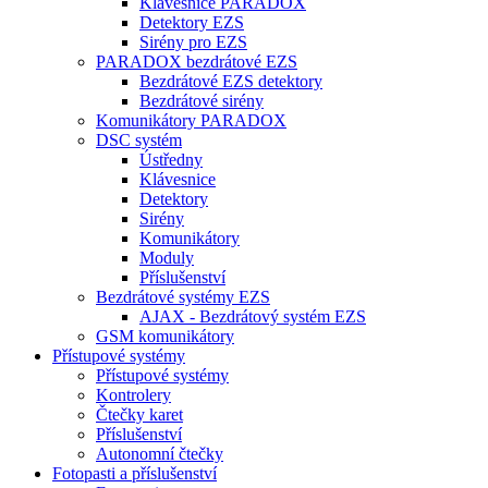
Klávesnice PARADOX
Detektory EZS
Sirény pro EZS
PARADOX bezdrátové EZS
Bezdrátové EZS detektory
Bezdrátové sirény
Komunikátory PARADOX
DSC systém
Ústředny
Klávesnice
Detektory
Sirény
Komunikátory
Moduly
Příslušenství
Bezdrátové systémy EZS
AJAX - Bezdrátový systém EZS
GSM komunikátory
Přístupové systémy
Přístupové systémy
Kontrolery
Čtečky karet
Příslušenství
Autonomní čtečky
Fotopasti a příslušenství