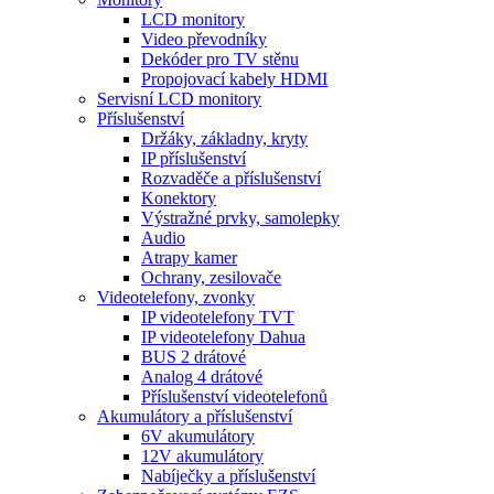
LCD monitory
Video převodníky
Dekóder pro TV stěnu
Propojovací kabely HDMI
Servisní LCD monitory
Příslušenství
Držáky, základny, kryty
IP příslušenství
Rozvaděče a příslušenství
Konektory
Výstražné prvky, samolepky
Audio
Atrapy kamer
Ochrany, zesilovače
Videotelefony, zvonky
IP videotelefony TVT
IP videotelefony Dahua
BUS 2 drátové
Analog 4 drátové
Příslušenství videotelefonů
Akumulátory a příslušenství
6V akumulátory
12V akumulátory
Nabíječky a příslušenství