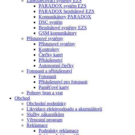
Zabezpečovací systémy EZS
PARADOX systém EZS
PARADOX bezdrátové EZS
Komunikátory PARADOX
DSC systém
Bezdrátové systémy EZS
GSM komunikátory
Přístupové systémy
Přístupové systémy
Kontrolery
Čtečky karet
Příslušenství
Autonomní čtečky
Fotopasti a příslušenství
Fotopasti
Příslušenství pro fotopasti
Paměťové karty
Pohony bran a vrat
Obchod
Obchodní podmínky
Likvidace elektroodpadu a akumulátorů
Služby zákazníkům
Věrnostní program
Reklamace
Podmínky reklamace