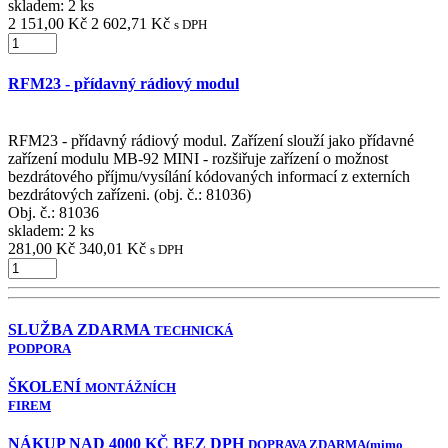
skladem: 2 ks
2 151,00 Kč
2 602,71 Kč
s DPH
RFM23 - přídavný rádiový modul
RFM23 - přídavný rádiový modul. Zařízení slouží jako přídavné
zařízení modulu MB-92 MINI - rozšiřuje zařízení o možnost
bezdrátového příjmu/vysílání kódovaných informací z externích
bezdrátových zařízeni. (obj. č.: 81036)
Obj. č.:
81036
skladem: 2 ks
281,00 Kč
340,01 Kč
s DPH
SLUŽBA ZDARMA
TECHNICKÁ
PODPORA
ŠKOLENÍ
MONTÁŽNÍCH
FIREM
NÁKUP NAD 4000 KČ BEZ DPH
DOPRAVA ZDARMA
(mimo