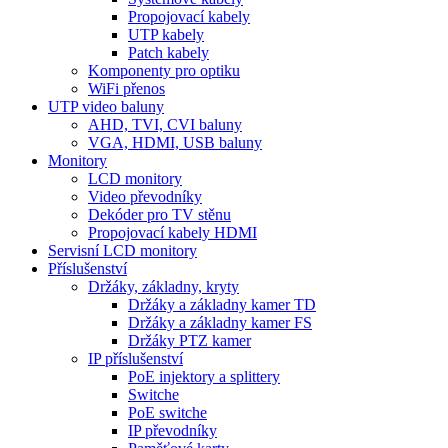
Propojovací kabely
UTP kabely
Patch kabely
Komponenty pro optiku
WiFi přenos
UTP video baluny
AHD, TVI, CVI baluny
VGA, HDMI, USB baluny
Monitory
LCD monitory
Video převodníky
Dekóder pro TV stěnu
Propojovací kabely HDMI
Servisní LCD monitory
Příslušenství
Držáky, základny, kryty
Držáky a základny kamer TD
Držáky a základny kamer FS
Držáky PTZ kamer
IP příslušenství
PoE injektory a splittery
Switche
PoE switche
IP převodníky