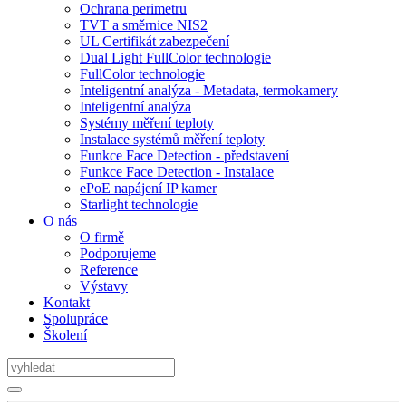
Ochrana perimetru
TVT a směrnice NIS2
UL Certifikát zabezpečení
Dual Light FullColor technologie
FullColor technologie
Inteligentní analýza - Metadata, termokamery
Inteligentní analýza
Systémy měření teploty
Instalace systémů měření teploty
Funkce Face Detection - představení
Funkce Face Detection - Instalace
ePoE napájení IP kamer
Starlight technologie
O nás
O firmě
Podporujeme
Reference
Výstavy
Kontakt
Spolupráce
Školení