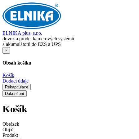
ELNIKA plus, s.r.o.
dovoz a prodej kamerových systémů
a akumulátorů do EZS a UPS
×
Obsah košíku
Košík
Dodací údaje
Rekapitulace
Dokončení
Košík
Obrázek
Obj.č.
Produkt