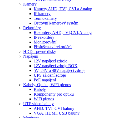
Kamery
Kamery AHD, TVI, CVI a Analog
IP kamery
Termokamery
Ostrovní kamerový systém
Rekordéry
Rekordéry AHD,TVI,CVI,Analog
IP rekordéry
Monitorování
Příslušenství rekordérů
HDD - pevné disky
Napájení
12V napájecí zdroje
12V napájecí zdroje BOX
5V, 24V a 48V napájecí zdroje
UPS záložní zdroje
PoE napájení
Kabely, Optika, WiFi přenos
Kabely
Komponenty pro optiku
WiFi přenos
UTP video baluny
AHD, TVI, CVI baluny
VGA, HDMI, USB baluny
Monitory