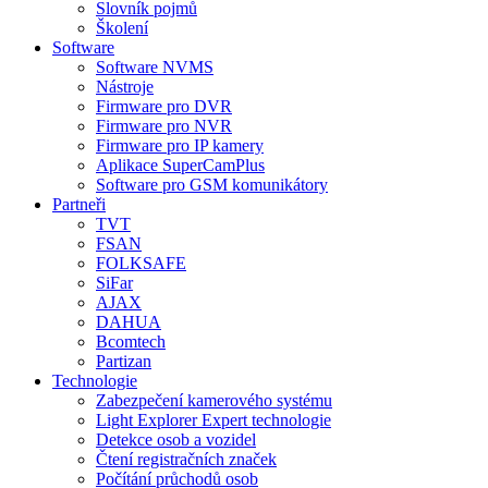
Slovník pojmů
Školení
Software
Software NVMS
Nástroje
Firmware pro DVR
Firmware pro NVR
Firmware pro IP kamery
Aplikace SuperCamPlus
Software pro GSM komunikátory
Partneři
TVT
FSAN
FOLKSAFE
SiFar
AJAX
DAHUA
Bcomtech
Partizan
Technologie
Zabezpečení kamerového systému
Light Explorer Expert technologie
Detekce osob a vozidel
Čtení registračních značek
Počítání průchodů osob