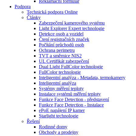
Reklamační formulář
Podpora
Technická podpora Online
Články
Zabezpečení kamerového systému
Light Explorer Expert technologie
Detekce osob a vozidel
Čtení registračních značek
Počítání průchodů osob
Ochrana perimetru
TVT a směrnice NIS2
UL Certifikát zabezpečení
Dual Light FullColor technologie
FullColor technologie
Inteligentní analýza - Metadata, termokamery
Inteligentní analýza
Systémy měření teploty
Instalace systémů měření teploty
Funkce Face Detection - představení
Funkce Face Detection - Instalace
ePoE napájení IP kamer
Starlight technologie
Řešení
Rodinné domy
Obchody a prodejny