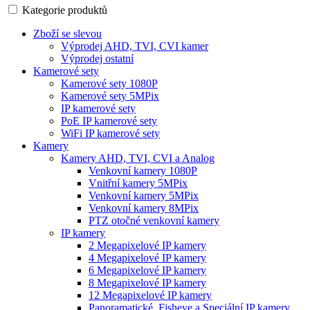
Kategorie produktů
Zboží se slevou
Výprodej AHD, TVI, CVI kamer
Výprodej ostatní
Kamerové sety
Kamerové sety 1080P
Kamerové sety 5MPix
IP kamerové sety
PoE IP kamerové sety
WiFi IP kamerové sety
Kamery
Kamery AHD, TVI, CVI a Analog
Venkovní kamery 1080P
Vnitřní kamery 5MPix
Venkovní kamery 5MPix
Venkovní kamery 8MPix
PTZ otočné venkovní kamery
IP kamery
2 Megapixelové IP kamery
4 Megapixelové IP kamery
6 Megapixelové IP kamery
8 Megapixelové IP kamery
12 Megapixelové IP kamery
Panoramatické, Fisheye a Speciální IP kamery