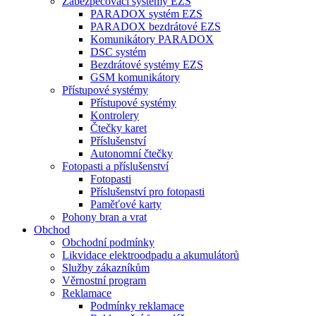
Zabezpečovací systémy EZS
PARADOX systém EZS
PARADOX bezdrátové EZS
Komunikátory PARADOX
DSC systém
Bezdrátové systémy EZS
GSM komunikátory
Přístupové systémy
Přístupové systémy
Kontrolery
Čtečky karet
Příslušenství
Autonomní čtečky
Fotopasti a příslušenství
Fotopasti
Příslušenství pro fotopasti
Paměťové karty
Pohony bran a vrat
Obchod
Obchodní podmínky
Likvidace elektroodpadu a akumulátorů
Služby zákazníkům
Věrnostní program
Reklamace
Podmínky reklamace