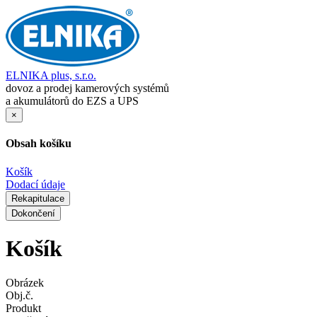
ELNIKA plus, s.r.o.
dovoz a prodej kamerových systémů
a akumulátorů do EZS a UPS
×
Obsah košíku
Košík
Dodací údaje
Rekapitulace
Dokončení
Košík
Obrázek
Obj.č.
Produkt