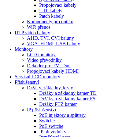
Propojovací kabely
UTP kabely
Patch kabely
Komponenty pro optiku
WiFi přenos
UTP video baluny
AHD, TVI, CVI baluny
VGA, HDMI, USB baluny
Monitory
LCD monitory
Video převodníky
Dekóder pro TV stěnu
Propojovací kabely HDMI
Servisní LCD monitory
Příslušenství
Držáky, základny, kryty
Držáky a základny kamer TD
Držáky a základny kamer FS
Držáky PTZ kamer
IP příslušenství
PoE injektory a splittery
Switche
PoE switche
IP převodníky