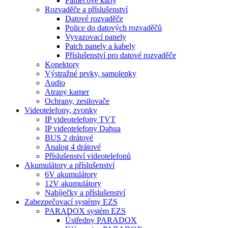
Paměťové karty
Rozvaděče a příslušenství
Datové rozvaděče
Police do datových rozvaděčů
Vyvazovací panely
Patch panely a kabely
Příslušenství pro datové rozvaděče
Konektory
Výstražné prvky, samolepky
Audio
Atrapy kamer
Ochrany, zesilovače
Videotelefony, zvonky
IP videotelefony TVT
IP videotelefony Dahua
BUS 2 drátové
Analog 4 drátové
Příslušenství videotelefonů
Akumulátory a příslušenství
6V akumulátory
12V akumulátory
Nabíječky a příslušenství
Zabezpečovací systémy EZS
PARADOX systém EZS
Ústředny PARADOX