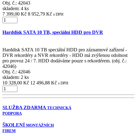
Obj. č.:
42043
skladem: 4 ks
7 399,00 Kč
8 952,79 Kč
s DPH
Harddisk SATA 10 TB, speciální HDD pro DVR
Harddisk SATA 10 TB speciální HDD pro záznamové zařízení -
DVR rekordéry a NVR rekordéry - HDD má zvýšenou odolnost
pro provoz 24 / 7. HDD dodáváme pouze s rekordérem. (obj. č.:
42046)
Obj. č.:
42046
skladem: 2 ks
10 328,00 Kč
12 496,88 Kč
s DPH
SLUŽBA ZDARMA
TECHNICKÁ
PODPORA
ŠKOLENÍ
MONTÁŽNÍCH
FIREM