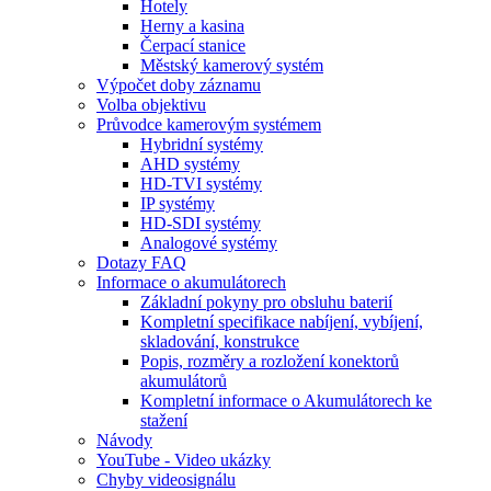
Hotely
Herny a kasina
Čerpací stanice
Městský kamerový systém
Výpočet doby záznamu
Volba objektivu
Průvodce kamerovým systémem
Hybridní systémy
AHD systémy
HD-TVI systémy
IP systémy
HD-SDI systémy
Analogové systémy
Dotazy FAQ
Informace o akumulátorech
Základní pokyny pro obsluhu baterií
Kompletní specifikace nabíjení, vybíjení,
skladování, konstrukce
Popis, rozměry a rozložení konektorů
akumulátorů
Kompletní informace o Akumulátorech ke
stažení
Návody
YouTube - Video ukázky
Chyby videosignálu