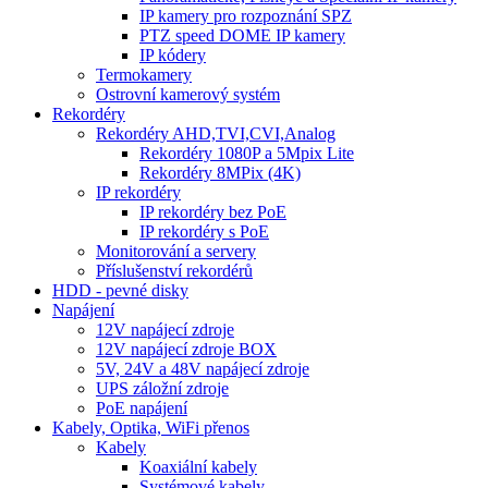
IP kamery pro rozpoznání SPZ
PTZ speed DOME IP kamery
IP kódery
Termokamery
Ostrovní kamerový systém
Rekordéry
Rekordéry AHD,TVI,CVI,Analog
Rekordéry 1080P a 5Mpix Lite
Rekordéry 8MPix (4K)
IP rekordéry
IP rekordéry bez PoE
IP rekordéry s PoE
Monitorování a servery
Příslušenství rekordérů
HDD - pevné disky
Napájení
12V napájecí zdroje
12V napájecí zdroje BOX
5V, 24V a 48V napájecí zdroje
UPS záložní zdroje
PoE napájení
Kabely, Optika, WiFi přenos
Kabely
Koaxiální kabely
Systémové kabely