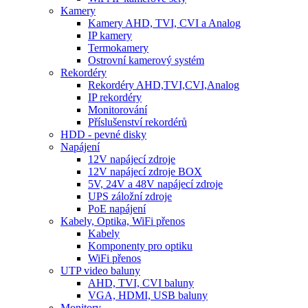
Kamery
Kamery AHD, TVI, CVI a Analog
IP kamery
Termokamery
Ostrovní kamerový systém
Rekordéry
Rekordéry AHD,TVI,CVI,Analog
IP rekordéry
Monitorování
Příslušenství rekordérů
HDD - pevné disky
Napájení
12V napájecí zdroje
12V napájecí zdroje BOX
5V, 24V a 48V napájecí zdroje
UPS záložní zdroje
PoE napájení
Kabely, Optika, WiFi přenos
Kabely
Komponenty pro optiku
WiFi přenos
UTP video baluny
AHD, TVI, CVI baluny
VGA, HDMI, USB baluny
Monitory