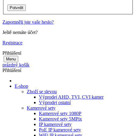
Zapomněli jste vaše heslo?
Ještě nemáte účet?
Registrace
Přihlášení
Menu
prázdný košík
Přihlášení
E-shop
Zboží se slevou
Výprodej AHD, TVI, CVI kamer
Výprodej ostatní
Kamerové sety
Kamerové sety 1080P
Kamerové sety 5MPix
IP kamerové sety
PoE IP kamerové sety
WiFi IP kamerové sety