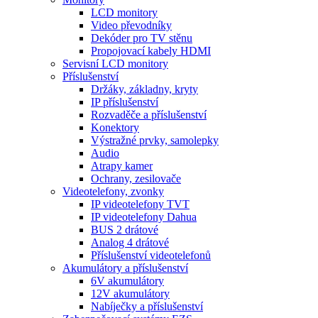
LCD monitory
Video převodníky
Dekóder pro TV stěnu
Propojovací kabely HDMI
Servisní LCD monitory
Příslušenství
Držáky, základny, kryty
IP příslušenství
Rozvaděče a příslušenství
Konektory
Výstražné prvky, samolepky
Audio
Atrapy kamer
Ochrany, zesilovače
Videotelefony, zvonky
IP videotelefony TVT
IP videotelefony Dahua
BUS 2 drátové
Analog 4 drátové
Příslušenství videotelefonů
Akumulátory a příslušenství
6V akumulátory
12V akumulátory
Nabíječky a příslušenství