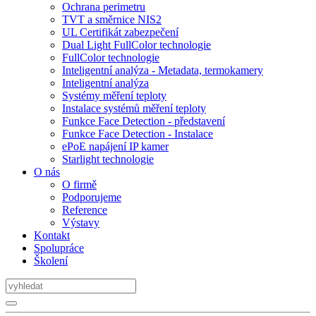
Ochrana perimetru
TVT a směrnice NIS2
UL Certifikát zabezpečení
Dual Light FullColor technologie
FullColor technologie
Inteligentní analýza - Metadata, termokamery
Inteligentní analýza
Systémy měření teploty
Instalace systémů měření teploty
Funkce Face Detection - představení
Funkce Face Detection - Instalace
ePoE napájení IP kamer
Starlight technologie
O nás
O firmě
Podporujeme
Reference
Výstavy
Kontakt
Spolupráce
Školení