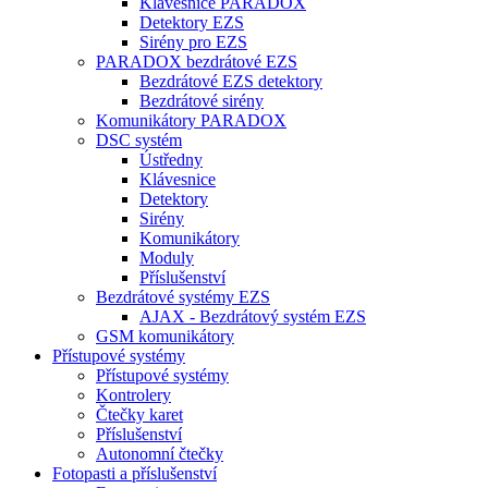
Klávesnice PARADOX
Detektory EZS
Sirény pro EZS
PARADOX bezdrátové EZS
Bezdrátové EZS detektory
Bezdrátové sirény
Komunikátory PARADOX
DSC systém
Ústředny
Klávesnice
Detektory
Sirény
Komunikátory
Moduly
Příslušenství
Bezdrátové systémy EZS
AJAX - Bezdrátový systém EZS
GSM komunikátory
Přístupové systémy
Přístupové systémy
Kontrolery
Čtečky karet
Příslušenství
Autonomní čtečky
Fotopasti a příslušenství