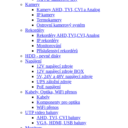
Kamery
Kamery AHD, TVI, CVI a Analog
IP kamery
Termokamery
Ostrovní kamerový systém
Rekordéry
Rekordéry AHD,TVI,CVI,Analog
IP rekordéry
Monitorování
Příslušenství rekordérů
HDD - pevné disky
Napájení
12V napájecí zdroje
12V napájecí zdroje BOX
5V, 24V a 48V napájecí zdroje
UPS záložní zdroje
PoE napájení
Kabely, Optika, WiFi přenos
Kabely
Komponenty pro optiku
WiFi přenos
UTP video baluny
AHD, TVI, CVI baluny
VGA, HDMI, USB baluny
Monitory