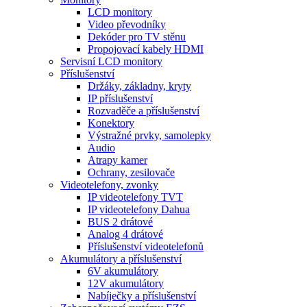
LCD monitory
Video převodníky
Dekóder pro TV stěnu
Propojovací kabely HDMI
Servisní LCD monitory
Příslušenství
Držáky, základny, kryty
IP příslušenství
Rozvaděče a příslušenství
Konektory
Výstražné prvky, samolepky
Audio
Atrapy kamer
Ochrany, zesilovače
Videotelefony, zvonky
IP videotelefony TVT
IP videotelefony Dahua
BUS 2 drátové
Analog 4 drátové
Příslušenství videotelefonů
Akumulátory a příslušenství
6V akumulátory
12V akumulátory
Nabíječky a příslušenství