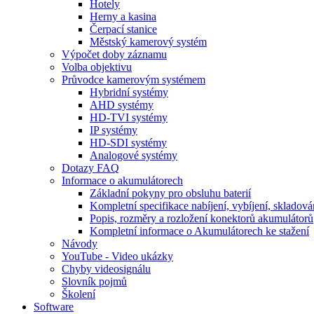
Hotely
Herny a kasina
Čerpací stanice
Městský kamerový systém
Výpočet doby záznamu
Volba objektivu
Průvodce kamerovým systémem
Hybridní systémy
AHD systémy
HD-TVI systémy
IP systémy
HD-SDI systémy
Analogové systémy
Dotazy FAQ
Informace o akumulátorech
Základní pokyny pro obsluhu baterií
Kompletní specifikace nabíjení, vybíjení, skladová
Popis, rozměry a rozložení konektorů akumulátorů
Kompletní informace o Akumulátorech ke stažení
Návody
YouTube - Video ukázky
Chyby videosignálu
Slovník pojmů
Školení
Software