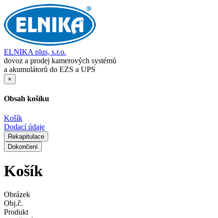
ELNIKA plus, s.r.o.
dovoz a prodej kamerových systémů
a akumulátorů do EZS a UPS
×
Obsah košíku
Košík
Dodací údaje
Rekapitulace
Dokončení
Košík
Obrázek
Obj.č.
Produkt