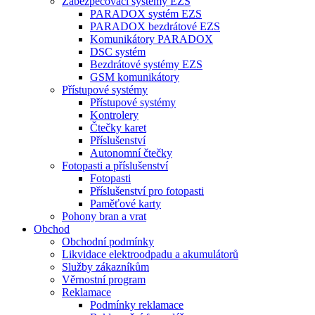
Zabezpečovací systémy EZS
PARADOX systém EZS
PARADOX bezdrátové EZS
Komunikátory PARADOX
DSC systém
Bezdrátové systémy EZS
GSM komunikátory
Přístupové systémy
Přístupové systémy
Kontrolery
Čtečky karet
Příslušenství
Autonomní čtečky
Fotopasti a příslušenství
Fotopasti
Příslušenství pro fotopasti
Paměťové karty
Pohony bran a vrat
Obchod
Obchodní podmínky
Likvidace elektroodpadu a akumulátorů
Služby zákazníkům
Věrnostní program
Reklamace
Podmínky reklamace