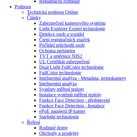
Reklamační formulář
Podpora
Technická podpora Online
Články
Zabezpečení kamerového systému
Light Explorer Expert technologie
Detekce osob a vozidel
Čtení registračních značek
Počítání průchodů osob
Ochrana perimetru
TVT a směrnice NIS2
UL Certifikát zabezpečení
Dual Light FullColor technologie
FullColor technologie
Inteligentní analýza - Metadata, termokamery
Inteligentní analýza
Systémy měření teploty
Instalace systémů měření teploty
Funkce Face Detection - představení
Funkce Face Detection - Instalace
ePoE napájení IP kamer
Starlight technologie
Řešení
Rodinné domy
Obchody a prodejny