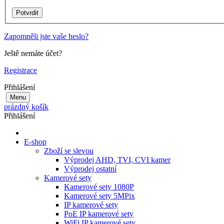
Zapomněli jste vaše heslo?
Ještě nemáte účet?
Registrace
Přihlášení
Menu
prázdný košík
Přihlášení
E-shop
Zboží se slevou
Výprodej AHD, TVI, CVI kamer
Výprodej ostatní
Kamerové sety
Kamerové sety 1080P
Kamerové sety 5MPix
IP kamerové sety
PoE IP kamerové sety
WiFi IP kamerové sety