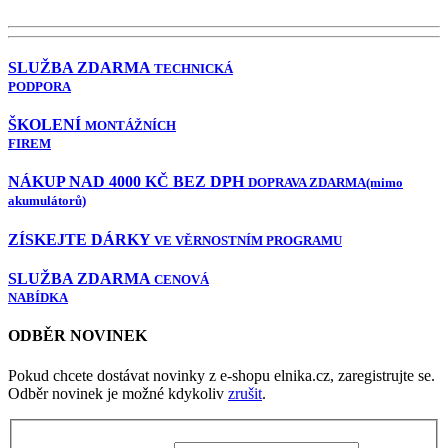
SLUŽBA ZDARMA
TECHNICKÁ
PODPORA
ŠKOLENÍ
MONTÁŽNÍCH
FIREM
NÁKUP NAD 4000 KČ BEZ DPH
DOPRAVA ZDARMA
(mimo
akumulátorů)
ZÍSKEJTE DÁRKY
VE VĚRNOSTNÍM PROGRAMU
SLUŽBA ZDARMA
CENOVÁ
NABÍDKA
ODBĚR NOVINEK
Pokud chcete dostávat novinky z e-shopu elnika.cz, zaregistrujte se.
Odběr novinek je možné kdykoliv
zrušit
.