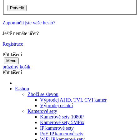
Zapomněli jste vaše heslo?
Ještě nemáte účet?
Registrace
Přihlášení
Menu
prázdný košík
Přihlášení
E-shop
Zboží se slevou
Výprodej AHD, TVI, CVI kamer
Výprodej ostatní
Kamerové sety
Kamerové sety 1080P
Kamerové sety 5MPix
IP kamerové sety
PoE IP kamerové sety
WiFi IP kamerové sety