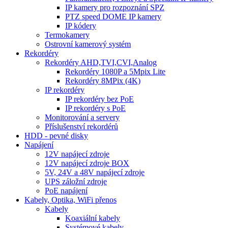
IP kamery pro rozpoznání SPZ
PTZ speed DOME IP kamery
IP kódery
Termokamery
Ostrovní kamerový systém
Rekordéry
Rekordéry AHD,TVI,CVI,Analog
Rekordéry 1080P a 5Mpix Lite
Rekordéry 8MPix (4K)
IP rekordéry
IP rekordéry bez PoE
IP rekordéry s PoE
Monitorování a servery
Příslušenství rekordérů
HDD - pevné disky
Napájení
12V napájecí zdroje
12V napájecí zdroje BOX
5V, 24V a 48V napájecí zdroje
UPS záložní zdroje
PoE napájení
Kabely, Optika, WiFi přenos
Kabely
Koaxiální kabely
Systémové kabely