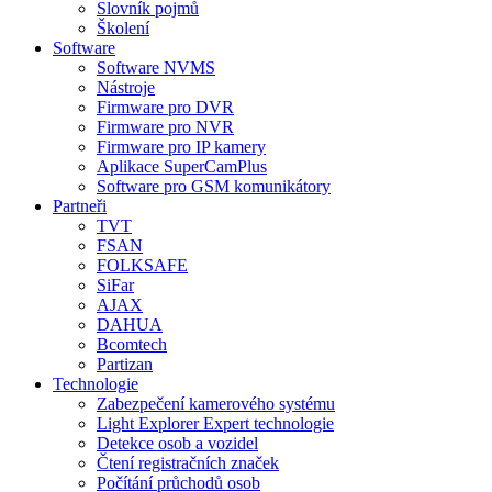
Slovník pojmů
Školení
Software
Software NVMS
Nástroje
Firmware pro DVR
Firmware pro NVR
Firmware pro IP kamery
Aplikace SuperCamPlus
Software pro GSM komunikátory
Partneři
TVT
FSAN
FOLKSAFE
SiFar
AJAX
DAHUA
Bcomtech
Partizan
Technologie
Zabezpečení kamerového systému
Light Explorer Expert technologie
Detekce osob a vozidel
Čtení registračních značek
Počítání průchodů osob