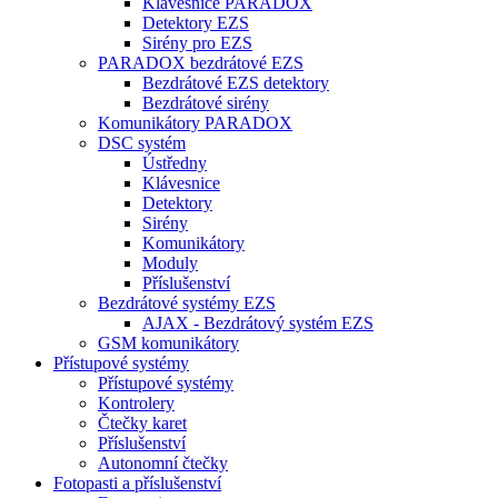
Klávesnice PARADOX
Detektory EZS
Sirény pro EZS
PARADOX bezdrátové EZS
Bezdrátové EZS detektory
Bezdrátové sirény
Komunikátory PARADOX
DSC systém
Ústředny
Klávesnice
Detektory
Sirény
Komunikátory
Moduly
Příslušenství
Bezdrátové systémy EZS
AJAX - Bezdrátový systém EZS
GSM komunikátory
Přístupové systémy
Přístupové systémy
Kontrolery
Čtečky karet
Příslušenství
Autonomní čtečky
Fotopasti a příslušenství