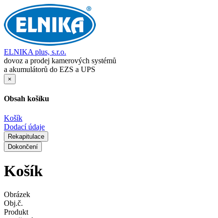
ELNIKA plus, s.r.o.
dovoz a prodej kamerových systémů
a akumulátorů do EZS a UPS
×
Obsah košíku
Košík
Dodací údaje
Rekapitulace
Dokončení
Košík
Obrázek
Obj.č.
Produkt