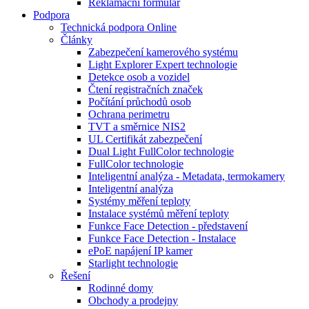
Reklamační formulář
Podpora
Technická podpora Online
Články
Zabezpečení kamerového systému
Light Explorer Expert technologie
Detekce osob a vozidel
Čtení registračních značek
Počítání průchodů osob
Ochrana perimetru
TVT a směrnice NIS2
UL Certifikát zabezpečení
Dual Light FullColor technologie
FullColor technologie
Inteligentní analýza - Metadata, termokamery
Inteligentní analýza
Systémy měření teploty
Instalace systémů měření teploty
Funkce Face Detection - představení
Funkce Face Detection - Instalace
ePoE napájení IP kamer
Starlight technologie
Řešení
Rodinné domy
Obchody a prodejny