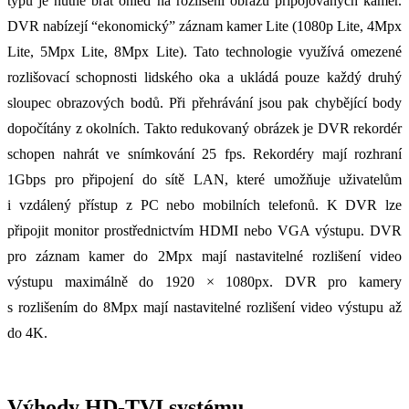
typu je nutné brát ohled na rozlišení obrazu připojovaných kamer.
DVR nabízejí “ekonomický” záznam kamer Lite (1080p Lite, 4Mpx
Lite, 5Mpx Lite, 8Mpx Lite). Tato technologie využívá omezené
rozlišovací schopnosti lidského oka a ukládá pouze každý druhý
sloupec obrazových bodů. Při přehrávání jsou pak chybějící body
dopočítány z okolních. Takto redukovaný obrázek je DVR rekordér
schopen nahrát ve snímkování 25 fps. Rekordéry mají rozhraní
1Gbps pro připojení do sítě LAN, které umožňuje uživatelům
i vzdálený přístup z PC nebo mobilních telefonů. K DVR lze
připojit monitor prostřednictvím HDMI nebo VGA výstupu. DVR
pro záznam kamer do 2Mpx mají nastavitelné rozlišení video
výstupu maximálně do 1920 × 1080px. DVR pro kamery
s rozlišením do 8Mpx mají nastavitelné rozlišení video výstupu až
do 4K.
Výhody HD-TVI systému