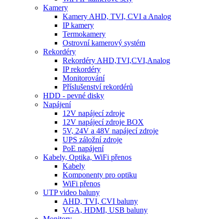
Kamery
Kamery AHD, TVI, CVI a Analog
IP kamery
Termokamery
Ostrovní kamerový systém
Rekordéry
Rekordéry AHD,TVI,CVI,Analog
IP rekordéry
Monitorování
Příslušenství rekordérů
HDD - pevné disky
Napájení
12V napájecí zdroje
12V napájecí zdroje BOX
5V, 24V a 48V napájecí zdroje
UPS záložní zdroje
PoE napájení
Kabely, Optika, WiFi přenos
Kabely
Komponenty pro optiku
WiFi přenos
UTP video baluny
AHD, TVI, CVI baluny
VGA, HDMI, USB baluny
Monitory