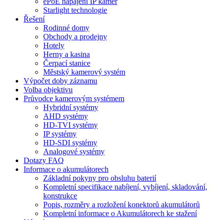
ePoE napájení IP kamer
Starlight technologie
Řešení
Rodinné domy
Obchody a prodejny
Hotely
Herny a kasina
Čerpací stanice
Městský kamerový systém
Výpočet doby záznamu
Volba objektivu
Průvodce kamerovým systémem
Hybridní systémy
AHD systémy
HD-TVI systémy
IP systémy
HD-SDI systémy
Analogové systémy
Dotazy FAQ
Informace o akumulátorech
Základní pokyny pro obsluhu baterií
Kompletní specifikace nabíjení, vybíjení, skladování,
konstrukce
Popis, rozměry a rozložení konektorů akumulátorů
Kompletní informace o Akumulátorech ke stažení