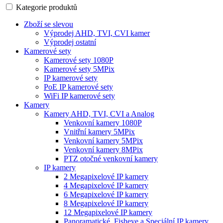
Kategorie produktů
Zboží se slevou
Výprodej AHD, TVI, CVI kamer
Výprodej ostatní
Kamerové sety
Kamerové sety 1080P
Kamerové sety 5MPix
IP kamerové sety
PoE IP kamerové sety
WiFi IP kamerové sety
Kamery
Kamery AHD, TVI, CVI a Analog
Venkovní kamery 1080P
Vnitřní kamery 5MPix
Venkovní kamery 5MPix
Venkovní kamery 8MPix
PTZ otočné venkovní kamery
IP kamery
2 Megapixelové IP kamery
4 Megapixelové IP kamery
6 Megapixelové IP kamery
8 Megapixelové IP kamery
12 Megapixelové IP kamery
Panoramatické, Fisheye a Speciální IP kamery