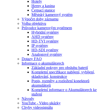
Hotely
Herny a kasina
Čerpací stanice
Městský kamerový systém
Výpočet doby záznamu
Volba objektivu
Průvodce kamerovým systémem
Hybridní systémy
AHD systémy
HD-TVI systémy
IP systémy
HD-SDI systémy
Analogové systémy
Dotazy FAQ
Informace o akumulátorech
Základní pokyny pro obsluhu baterií
Kompletní specifikace nabíjení, vybíjení,
skladování, konstrukce
Popis, rozměry a rozložení konektorů
akumulátorů
Kompletní informace o Akumulátorech ke
stažení
Návody
YouTube - Video ukázky
Chyby videosignálu