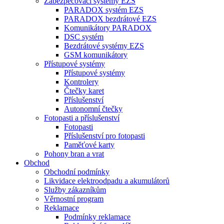
Zabezpečovací systémy EZS
PARADOX systém EZS
PARADOX bezdrátové EZS
Komunikátory PARADOX
DSC systém
Bezdrátové systémy EZS
GSM komunikátory
Přístupové systémy
Přístupové systémy
Kontrolery
Čtečky karet
Příslušenství
Autonomní čtečky
Fotopasti a příslušenství
Fotopasti
Příslušenství pro fotopasti
Paměťové karty
Pohony bran a vrat
Obchod
Obchodní podmínky
Likvidace elektroodpadu a akumulátorů
Služby zákazníkům
Věrnostní program
Reklamace
Podmínky reklamace