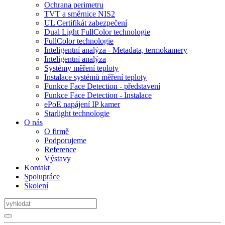
Ochrana perimetru
TVT a směrnice NIS2
UL Certifikát zabezpečení
Dual Light FullColor technologie
FullColor technologie
Inteligentní analýza - Metadata, termokamery
Inteligentní analýza
Systémy měření teploty
Instalace systémů měření teploty
Funkce Face Detection - představení
Funkce Face Detection - Instalace
ePoE napájení IP kamer
Starlight technologie
O nás
O firmě
Podporujeme
Reference
Výstavy
Kontakt
Spolupráce
Školení