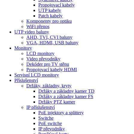
Propojovací kabely
UTP kabely
Patch kabely
Komponenty pro optiku
WiFi přenos
UTP video baluny
AHD, TVI, CVI baluny
VGA, HDMI, USB baluny
Monitory
LCD monitory
Video převodníky
Dekóder pro TV stěnu
Propojovací kabely HDMI
Servisní LCD monitory
Příslušenství
Držáky, základny, kryty
Držáky a základny kamer TD
Držáky a základny kamer FS
Držáky PTZ kamer
IP příslušenství
PoE injektory a splittery
Switche
PoE switche
IP převodníky