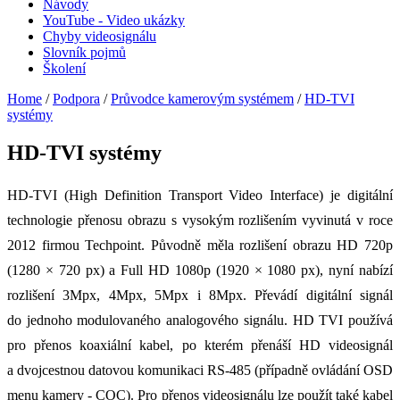
Návody
YouTube - Video ukázky
Chyby videosignálu
Slovník pojmů
Školení
Home
/
Podpora
/
Průvodce kamerovým systémem
/
HD-TVI
systémy
HD-TVI systémy
HD-TVI (High Definition Transport Video Interface) je digitální
technologie přenosu obrazu s vysokým rozlišením vyvinutá v roce
2012 firmou Techpoint. Původně měla rozlišení obrazu HD 720p
(1280 × 720 px) a Full HD 1080p (1920 × 1080 px), nyní nabízí
rozlišení 3Mpx, 4Mpx, 5Mpx i 8Mpx. Převádí digitální signál
do jednoho modulovaného analogového signálu. HD TVI používá
pro přenos koaxiální kabel, po kterém přenáší HD videosignál
a dvojcestnou datovou komunikaci RS-485 (případně ovládání OSD
menu kamery - COC). Pro přenos videosignálu lze použít také kabel