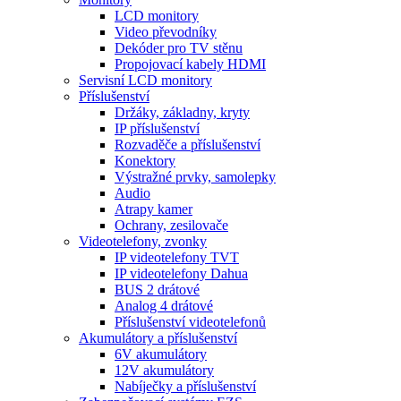
LCD monitory
Video převodníky
Dekóder pro TV stěnu
Propojovací kabely HDMI
Servisní LCD monitory
Příslušenství
Držáky, základny, kryty
IP příslušenství
Rozvaděče a příslušenství
Konektory
Výstražné prvky, samolepky
Audio
Atrapy kamer
Ochrany, zesilovače
Videotelefony, zvonky
IP videotelefony TVT
IP videotelefony Dahua
BUS 2 drátové
Analog 4 drátové
Příslušenství videotelefonů
Akumulátory a příslušenství
6V akumulátory
12V akumulátory
Nabíječky a příslušenství