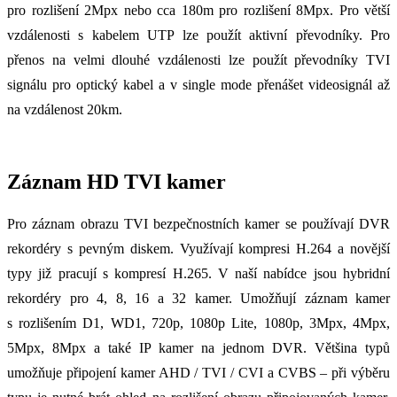
pro rozlišení 2Mpx nebo cca 180m pro rozlišení 8Mpx. Pro větší
vzdálenosti s kabelem UTP lze použít aktivní převodníky. Pro
přenos na velmi dlouhé vzdálenosti lze použít převodníky TVI
signálu pro optický kabel a v single mode přenášet videosignál až
na vzdálenost 20km.
Záznam HD TVI kamer
Pro záznam obrazu TVI bezpečnostních kamer se používají DVR
rekordéry s pevným diskem. Využívají kompresi H.264 a novější
typy již pracují s kompresí H.265. V naší nabídce jsou hybridní
rekordéry pro 4, 8, 16 a 32 kamer. Umožňují záznam kamer
s rozlišením D1, WD1, 720p, 1080p Lite, 1080p, 3Mpx, 4Mpx,
5Mpx, 8Mpx a také IP kamer na jednom DVR. Většina typů
umožňuje připojení kamer AHD / TVI / CVI a CVBS – při výběru