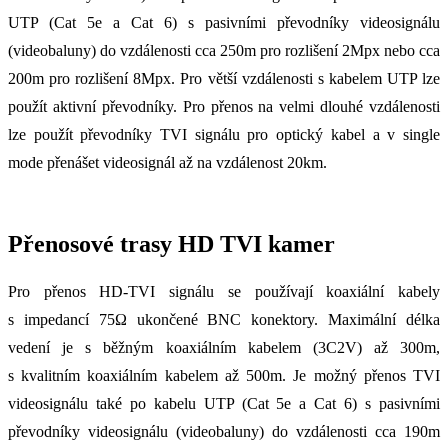
UTP (Cat 5e a Cat 6) s pasivními převodníky videosignálu
(videobaluny) do vzdálenosti cca 250m pro rozlišení 2Mpx nebo cca
200m pro rozlišení 8Mpx. Pro větší vzdálenosti s kabelem UTP lze
použít aktivní převodníky. Pro přenos na velmi dlouhé vzdálenosti
lze použít převodníky TVI signálu pro optický kabel a v single
mode přenášet videosignál až na vzdálenost 20km.
Přenosové trasy HD TVI kamer
Pro přenos HD-TVI signálu se používají koaxiální kabely
s impedancí 75Ω ukončené BNC konektory. Maximální délka
vedení je s běžným koaxiálním kabelem (3C2V) až 300m,
s kvalitním koaxiálním kabelem až 500m. Je možný přenos TVI
videosignálu také po kabelu UTP (Cat 5e a Cat 6) s pasivními
převodníky videosignálu (videobaluny) do vzdálenosti cca 190m