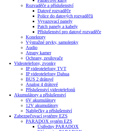
Paměťové karty
Rozvaděče a příslušenství
Datové rozvaděče
Police do datových rozvaděčů
Vyvazovací panely
Patch panely a kabely
Příslušenství pro datové rozvaděče
Konektory
Výstražné prvky, samolepky
Audio
Atrapy kamer
Ochrany, zesilovače
Videotelefony, zvonky
IP videotelefony TVT
IP videotelefony Dahua
BUS 2 drátové
Analog 4 drátové
Příslušenství videotelefonů
Akumulátory a příslušenství
6V akumulátory
12V akumulátory
Nabíječky a příslušenství
Zabezpečovací systémy EZS
PARADOX systém EZS
Ústředny PARADOX