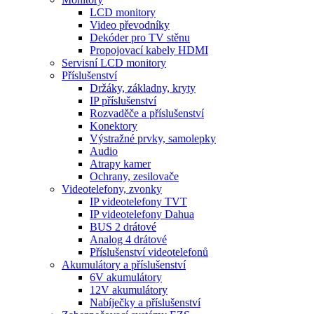
LCD monitory
Video převodníky
Dekóder pro TV stěnu
Propojovací kabely HDMI
Servisní LCD monitory
Příslušenství
Držáky, základny, kryty
IP příslušenství
Rozvaděče a příslušenství
Konektory
Výstražné prvky, samolepky
Audio
Atrapy kamer
Ochrany, zesilovače
Videotelefony, zvonky
IP videotelefony TVT
IP videotelefony Dahua
BUS 2 drátové
Analog 4 drátové
Příslušenství videotelefonů
Akumulátory a příslušenství
6V akumulátory
12V akumulátory
Nabíječky a příslušenství