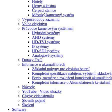
Hotely
Herny a kasina
Čerpací stanice
Městský kamerový systém
Výpočet doby záznamu
Volba objektivu
Průvodce kamerovým systémem
Hybridní systémy
AHD systémy
HD-TVI systémy
IP systémy
HD-SDI systémy
Analogové systémy
Dotazy FAQ
Informace o akumulátorech
Základní pokyny pro obsluhu baterií
Kompletní specifikace nabíjení, vybíjení, skladová
Popis, rozměry a rozložení konektorů akumulátorů
Kompletní informace o Akumulátorech ke stažení
Návody
YouTube - Video ukázky
Chyby videosignálu
Slovník pojmů
Školení
Software