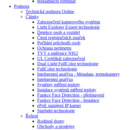
Reklamační formulář
Podpora
Technická podpora Online
Články
Zabezpečení kamerového systému
Light Explorer Expert technologie
Detekce osob a vozidel
Čtení registračních značek
Počítání průchodů osob
Ochrana perimetru
TVT a směrnice NIS2
UL Certifikát zabezpečení
Dual Light FullColor technologie
FullColor technologie
Inteligentní analýza - Metadata, termokamery
Inteligentní analýza
Systémy měření teploty
Instalace systémů měření teploty
Funkce Face Detection - představení
Funkce Face Detection - Instalace
ePoE napájení IP kamer
Starlight technologie
Řešení
Rodinné domy
Obchody a prodejny