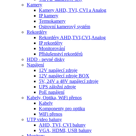
Kamery
Kamery AHD, TVI, CVI a Analog
IP kamery
Termokamery
Ostrovní kamerový systém
Rekordéry
Rekordéry AHD,TVI,CVI,Analog
IP rekordéry
Monitorování
Příslušenství rekordérů
HDD - pevné disky
Napájení
12V napájecí zdroje
12V napájecí zdroje BOX
5V, 24V a 48V napájecí zdroje
UPS záložní zdroje
PoE napájení
Kabely, Optika, WiFi přenos
Kabely
Komponenty pro optiku
WiFi přenos
UTP video baluny
AHD, TVI, CVI baluny
VGA, HDMI, USB baluny
Monitory