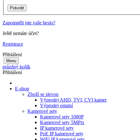
Zapomněli jste vaše heslo?
Ještě nemáte účet?
Registrace
Přihlášení
Menu
prázdný košík
Přihlášení
E-shop
Zboží se slevou
Výprodej AHD, TVI, CVI kamer
Výprodej ostatní
Kamerové sety
Kamerové sety 1080P
Kamerové sety 5MPix
IP kamerové sety
PoE IP kamerové sety
WiFi IP kamerové sety