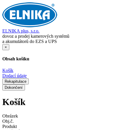
ELNIKA plus, s.r.o.
dovoz a prodej kamerových systémů
a akumulátorů do EZS a UPS
×
Obsah košíku
Košík
Dodací údaje
Rekapitulace
Dokončení
Košík
Obrázek
Obj.č.
Produkt