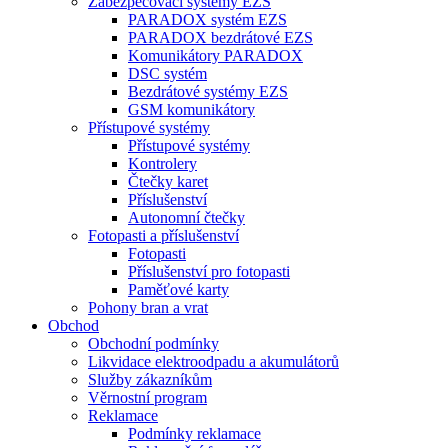
Zabezpečovací systémy EZS
PARADOX systém EZS
PARADOX bezdrátové EZS
Komunikátory PARADOX
DSC systém
Bezdrátové systémy EZS
GSM komunikátory
Přístupové systémy
Přístupové systémy
Kontrolery
Čtečky karet
Příslušenství
Autonomní čtečky
Fotopasti a příslušenství
Fotopasti
Příslušenství pro fotopasti
Paměťové karty
Pohony bran a vrat
Obchod
Obchodní podmínky
Likvidace elektroodpadu a akumulátorů
Služby zákazníkům
Věrnostní program
Reklamace
Podmínky reklamace