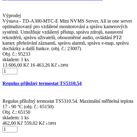
Výprodej
Výstava - TD-A300-MTC-E Mini NVMS Server, All in one server
optimalizovaný pro vzdálené monitorování a správu kamerových
systémů. Umožňuje vzdálený přístup, správu zdrojů, nastavení
rekordérů, správu uživatelů, obousměrné audio, ovládání PTZ
kamer, přehrávání záznamů, správu alarmů, správu e-map, správu
docházky a další funkce. (obj. č.: 23007)
Obj. č.:
95233
skladem: 1 ks
13 606,00 Kč
16 463,26 Kč
s DPH
Regulus příložný termostat TS5310.54
Regulus příložný termostat TS5310.54. Maximální měřitelná teplota
17 - 90 °C (obj. č.: 65150)
Obj. č.:
65150
skladem: 1 ks
462,00 Kč
559,02 Kč
s DPH