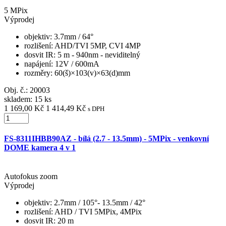
5 MPix
Výprodej
objektiv
: 3.7mm / 64°
rozlišení
: AHD/TVI 5MP, CVI 4MP
dosvit IR
: 5 m - 940nm - neviditelný
napájení
: 12V / 600mA
rozměry
: 60(š)×103(v)×63(d)mm
Obj. č.:
20003
skladem: 15 ks
1 169,00 Kč
1 414,49 Kč
s DPH
FS-8311IHBB90AZ - bílá (2.7 - 13.5mm) - 5MPix - venkovní
DOME kamera 4 v 1
Autofokus zoom
Výprodej
objektiv
: 2.7mm / 105°- 13.5mm / 42°
rozlišení
: AHD / TVI 5MPix, 4MPix
dosvit IR
: 20 m