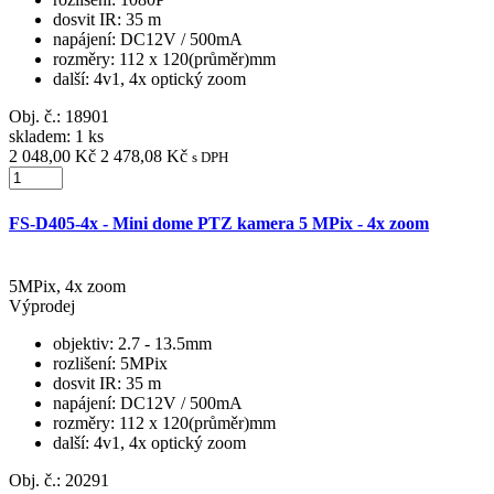
dosvit IR
: 35 m
napájení
: DC12V / 500mA
rozměry
: 112 x 120(průměr)mm
další
: 4v1, 4x optický zoom
Obj. č.:
18901
skladem: 1 ks
2 048,00 Kč
2 478,08 Kč
s DPH
FS-D405-4x - Mini dome PTZ kamera 5 MPix - 4x zoom
5MPix, 4x zoom
Výprodej
objektiv
: 2.7 - 13.5mm
rozlišení
: 5MPix
dosvit IR
: 35 m
napájení
: DC12V / 500mA
rozměry
: 112 x 120(průměr)mm
další
: 4v1, 4x optický zoom
Obj. č.:
20291