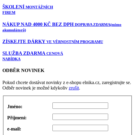
ŠKOLENÍ
MONTÁŽNÍCH
FIREM
NÁKUP NAD 4000 KČ BEZ DPH
DOPRAVA ZDARMA
(mimo
akumulátorů)
ZÍSKEJTE DÁRKY
VE VĚRNOSTNÍM PROGRAMU
SLUŽBA ZDARMA
CENOVÁ
NABÍDKA
ODBĚR NOVINEK
Pokud chcete dostávat novinky z e-shopu elnika.cz, zaregistrujte se.
Odběr novinek je možné kdykoliv
zrušit
.
Jméno:
Příjmení:
e-mail: