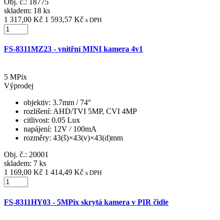
Obj. č.:
18775
skladem: 18 ks
1 317,00 Kč
1 593,57 Kč
s DPH
FS-8311MZ23 - vnitřní MINI kamera 4v1
5 MPix
Výprodej
objektiv
: 3.7mm / 74°
rozlišení
: AHD/TVI 5MP, CVI 4MP
citlivost
: 0.05 Lux
napájení
: 12V / 100mA
rozměry
: 43(š)×43(v)×43(d)mm
Obj. č.:
20001
skladem: 7 ks
1 169,00 Kč
1 414,49 Kč
s DPH
FS-8311HY03 - 5MPix skrytá kamera v PIR čidle