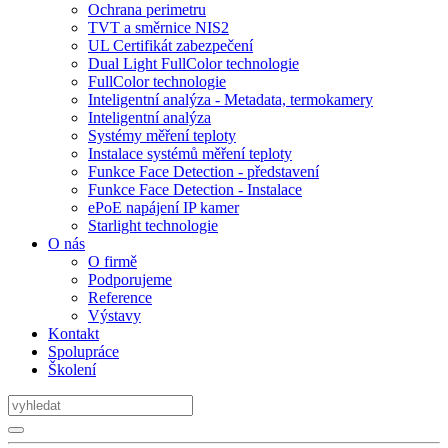
Ochrana perimetru
TVT a směrnice NIS2
UL Certifikát zabezpečení
Dual Light FullColor technologie
FullColor technologie
Inteligentní analýza - Metadata, termokamery
Inteligentní analýza
Systémy měření teploty
Instalace systémů měření teploty
Funkce Face Detection - představení
Funkce Face Detection - Instalace
ePoE napájení IP kamer
Starlight technologie
O nás
O firmě
Podporujeme
Reference
Výstavy
Kontakt
Spolupráce
Školení