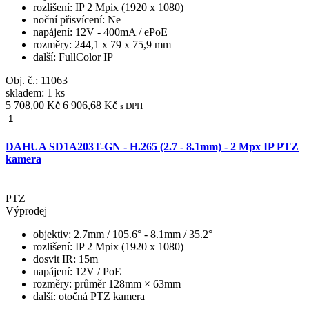
rozlišení
: IP 2 Mpix (1920 x 1080)
noční přisvícení
: Ne
napájení
: 12V - 400mA / ePoE
rozměry
: 244,1 x 79 x 75,9 mm
další
: FullColor IP
Obj. č.:
11063
skladem: 1 ks
5 708,00 Kč
6 906,68 Kč
s DPH
DAHUA SD1A203T-GN - H.265 (2.7 - 8.1mm) - 2 Mpx IP PTZ
kamera
PTZ
Výprodej
objektiv
: 2.7mm / 105.6° - 8.1mm / 35.2°
rozlišení
: IP 2 Mpix (1920 x 1080)
dosvit IR
: 15m
napájení
: 12V / PoE
rozměry
: průměr 128mm × 63mm
další
: otočná PTZ kamera