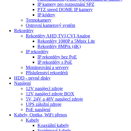
IP kamery pro rozpoznání SPZ
PTZ speed DOME IP kamery
IP kódery
Termokamery
Ostrovní kamerový systém
Rekordéry
Rekordéry AHD,TVI,CVI,Analog
Rekordéry 1080P a 5Mpix Lite
Rekordéry 8MPix (4K)
IP rekordéry
IP rekordéry bez PoE
IP rekordéry s PoE
Monitorování a servery
Příslušenství rekordérů
HDD - pevné disky
Napájení
12V napájecí zdroje
12V napájecí zdroje BOX
5V, 24V a 48V napájecí zdroje
UPS záložní zdroje
PoE napájení
Kabely, Optika, WiFi přenos
Kabely
Koaxiální kabely
Systémové kabely