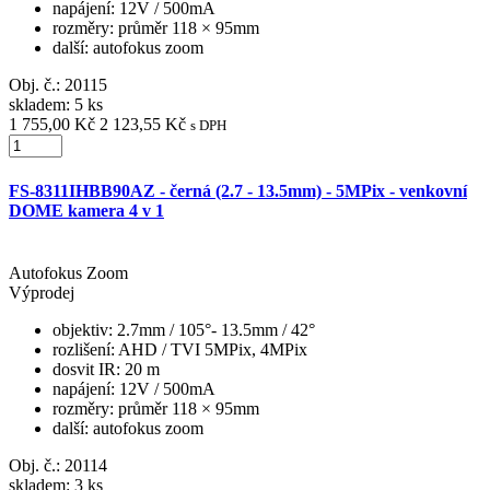
napájení
: 12V / 500mA
rozměry
: průměr 118 × 95mm
další
: autofokus zoom
Obj. č.:
20115
skladem: 5 ks
1 755,00 Kč
2 123,55 Kč
s DPH
FS-8311IHBB90AZ - černá (2.7 - 13.5mm) - 5MPix - venkovní
DOME kamera 4 v 1
Autofokus Zoom
Výprodej
objektiv
: 2.7mm / 105°- 13.5mm / 42°
rozlišení
: AHD / TVI 5MPix, 4MPix
dosvit IR
: 20 m
napájení
: 12V / 500mA
rozměry
: průměr 118 × 95mm
další
: autofokus zoom
Obj. č.:
20114
skladem: 3 ks