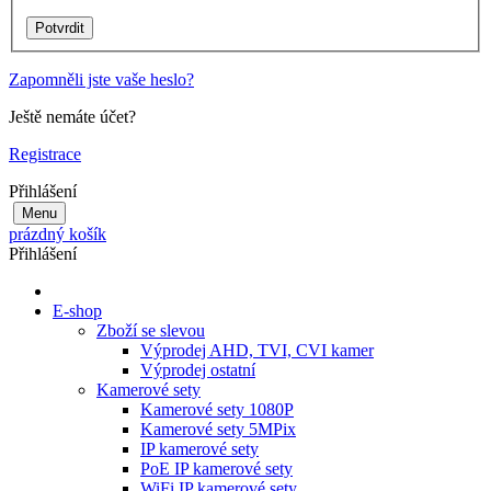
Zapomněli jste vaše heslo?
Ještě nemáte účet?
Registrace
Přihlášení
Menu
prázdný košík
Přihlášení
E-shop
Zboží se slevou
Výprodej AHD, TVI, CVI kamer
Výprodej ostatní
Kamerové sety
Kamerové sety 1080P
Kamerové sety 5MPix
IP kamerové sety
PoE IP kamerové sety
WiFi IP kamerové sety