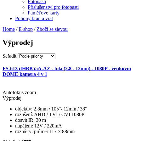
Fotopasti
Příslušenství pro fotopasti
Paměťové karty
Pohony bran a vrat
Home
/
E-shop
/
Zboží se slevou
Výprodej
Seřadit
FS-6135IHBB55A-AZ - bílá (2.8 - 12mm) - 1080P - venkovní
DOME kamera 4 v 1
Autofokus zoom
Výprodej
objektiv
: 2.8mm / 105°- 12mm / 38°
rozlišení
: AHD / TVI / CVI 1080P
dosvit IR
: 30 m
napájení
: 12V / 220mA
rozměry
: průměr 117 × 88mm