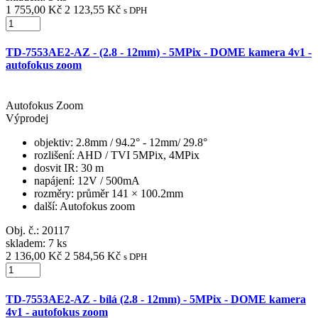
1 755,00 Kč
2 123,55 Kč
s DPH
TD-7553AE2-AZ - (2.8 - 12mm) - 5MPix - DOME kamera 4v1 -
autofokus zoom
Autofokus Zoom
Výprodej
objektiv
: 2.8mm / 94.2° - 12mm/ 29.8°
rozlišení
: AHD / TVI 5MPix, 4MPix
dosvit IR
: 30 m
napájení
: 12V / 500mA
rozměry
: průměr 141 × 100.2mm
další
: Autofokus zoom
Obj. č.:
20117
skladem: 7 ks
2 136,00 Kč
2 584,56 Kč
s DPH
TD-7553AE2-AZ - bílá (2.8 - 12mm) - 5MPix - DOME kamera
4v1 - autofokus zoom