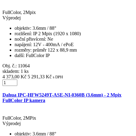
FullColor, 2Mpix
Výprodej
objektiv
: 3.6mm / 88°
rozlišení
: IP 2 Mpix (1920 x 1080)
noční přisvícení
: Ne
napájení
: 12V - 400mA / ePoE
rozměry
: průměr 122 x 88,9 mm
další
: FullColor IP
Obj. č.:
11064
skladem: 1 ks
4 373,00 Kč
5 291,33 Kč
s DPH
Dahua IPC-HFW5249T-ASE-NI-0360B (3.6mm) - 2 Mpix
FullColor IP kamera
FullColor, 2MPix
Výprodej
objektiv
: 3.6mm / 88°