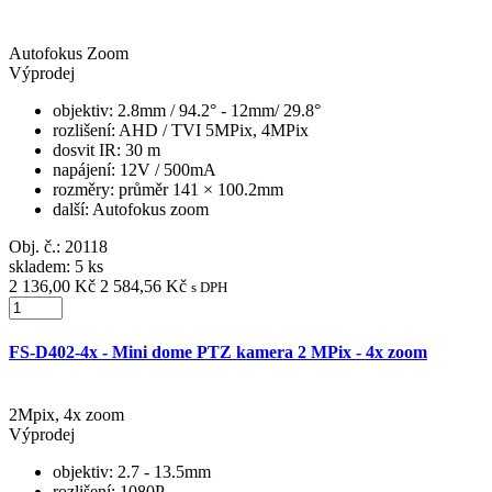
Autofokus Zoom
Výprodej
objektiv
: 2.8mm / 94.2° - 12mm/ 29.8°
rozlišení
: AHD / TVI 5MPix, 4MPix
dosvit IR
: 30 m
napájení
: 12V / 500mA
rozměry
: průměr 141 × 100.2mm
další
: Autofokus zoom
Obj. č.:
20118
skladem: 5 ks
2 136,00 Kč
2 584,56 Kč
s DPH
FS-D402-4x - Mini dome PTZ kamera 2 MPix - 4x zoom
2Mpix, 4x zoom
Výprodej
objektiv
: 2.7 - 13.5mm
rozlišení
: 1080P