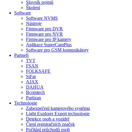
Slovník pojmů
Školení
Software
Software NVMS
Nástroje
Firmware pro DVR
Firmware pro NVR
Firmware pro IP kamery
Aplikace SuperCamPlus
Software pro GSM komunikátory
Partneři
TVT
FSAN
FOLKSAFE
SiFar
AJAX
DAHUA
Bcomtech
Partizan
Technologie
Zabezpečení kamerového systému
Light Explorer Expert technologie
Detekce osob a vozidel
Čtení registračních značek
Počítání průchodů osob