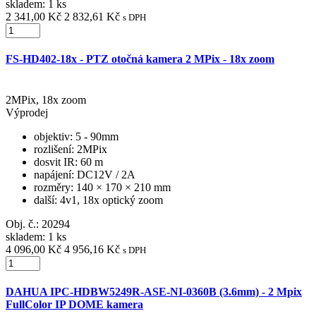
skladem: 1 ks
2 341,00 Kč
2 832,61 Kč
s DPH
FS-HD402-18x - PTZ otočná kamera 2 MPix - 18x zoom
2MPix, 18x zoom
Výprodej
objektiv
: 5 - 90mm
rozlišení
: 2MPix
dosvit IR
: 60 m
napájení
: DC12V / 2A
rozměry
: 140 × 170 × 210 mm
další
: 4v1, 18x optický zoom
Obj. č.:
20294
skladem: 1 ks
4 096,00 Kč
4 956,16 Kč
s DPH
DAHUA IPC-HDBW5249R-ASE-NI-0360B (3.6mm) - 2 Mpix
FullColor IP DOME kamera