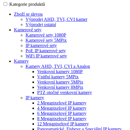
Kategorie produktů
Zboží se slevou
Výprodej AHD, TVI, CVI kamer
Výprodej ostatní
Kamerové sety
Kamerové sety 1080P
Kamerové sety 5MPix
IP kamerové sety
PoE IP kamerové sety
WiFi IP kamerové sety
Kamery
Kamery AHD, TVI, CVI a Analog
Venkovní kamery 1080P
Vnitřní kamery 5MPix
Venkovní kamery 5MPix
Venkovní kamery 8MPix
PTZ otočné venkovní kamery
IP kamery
2 Megapixelové IP kamery
4 Megapixelové IP kamery
6 Megapixelové IP kamery
8 Megapixelové IP kamery
12 Megapixelové IP kamery
Panoramatické, Fisheye a Speciální IP kamery