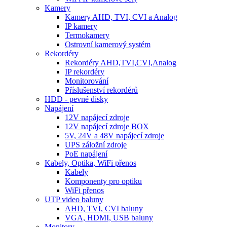
Kamery
Kamery AHD, TVI, CVI a Analog
IP kamery
Termokamery
Ostrovní kamerový systém
Rekordéry
Rekordéry AHD,TVI,CVI,Analog
IP rekordéry
Monitorování
Příslušenství rekordérů
HDD - pevné disky
Napájení
12V napájecí zdroje
12V napájecí zdroje BOX
5V, 24V a 48V napájecí zdroje
UPS záložní zdroje
PoE napájení
Kabely, Optika, WiFi přenos
Kabely
Komponenty pro optiku
WiFi přenos
UTP video baluny
AHD, TVI, CVI baluny
VGA, HDMI, USB baluny
Monitory