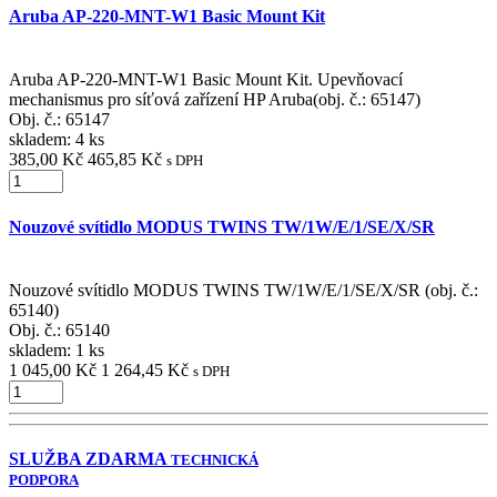
Aruba AP-220-MNT-W1 Basic Mount Kit
Aruba AP-220-MNT-W1 Basic Mount Kit. Upevňovací
mechanismus pro síťová zařízení HP Aruba(obj. č.: 65147)
Obj. č.:
65147
skladem: 4 ks
385,00 Kč
465,85 Kč
s DPH
Nouzové svítidlo MODUS TWINS TW/1W/E/1/SE/X/SR
Nouzové svítidlo MODUS TWINS TW/1W/E/1/SE/X/SR (obj. č.:
65140)
Obj. č.:
65140
skladem: 1 ks
1 045,00 Kč
1 264,45 Kč
s DPH
SLUŽBA ZDARMA
TECHNICKÁ
PODPORA