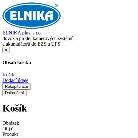
ELNIKA plus, s.r.o.
dovoz a prodej kamerových systémů
a akumulátorů do EZS a UPS
×
Obsah košíku
Košík
Dodací údaje
Rekapitulace
Dokončení
Košík
Obrázek
Obj.č.
Produkt