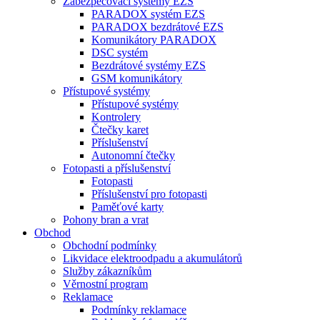
Zabezpečovací systémy EZS
PARADOX systém EZS
PARADOX bezdrátové EZS
Komunikátory PARADOX
DSC systém
Bezdrátové systémy EZS
GSM komunikátory
Přístupové systémy
Přístupové systémy
Kontrolery
Čtečky karet
Příslušenství
Autonomní čtečky
Fotopasti a příslušenství
Fotopasti
Příslušenství pro fotopasti
Paměťové karty
Pohony bran a vrat
Obchod
Obchodní podmínky
Likvidace elektroodpadu a akumulátorů
Služby zákazníkům
Věrnostní program
Reklamace
Podmínky reklamace