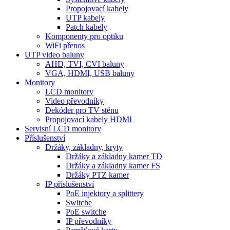
Propojovací kabely
UTP kabely
Patch kabely
Komponenty pro optiku
WiFi přenos
UTP video baluny
AHD, TVI, CVI baluny
VGA, HDMI, USB baluny
Monitory
LCD monitory
Video převodníky
Dekóder pro TV stěnu
Propojovací kabely HDMI
Servisní LCD monitory
Příslušenství
Držáky, základny, kryty
Držáky a základny kamer TD
Držáky a základny kamer FS
Držáky PTZ kamer
IP příslušenství
PoE injektory a splittery
Switche
PoE switche
IP převodníky