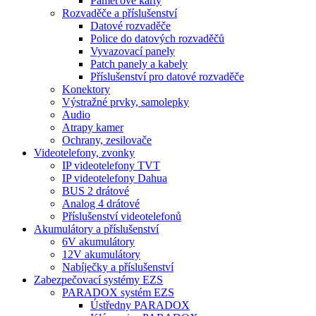
Paměťové karty
Rozvaděče a příslušenství
Datové rozvaděče
Police do datových rozvaděčů
Vyvazovací panely
Patch panely a kabely
Příslušenství pro datové rozvaděče
Konektory
Výstražné prvky, samolepky
Audio
Atrapy kamer
Ochrany, zesilovače
Videotelefony, zvonky
IP videotelefony TVT
IP videotelefony Dahua
BUS 2 drátové
Analog 4 drátové
Příslušenství videotelefonů
Akumulátory a příslušenství
6V akumulátory
12V akumulátory
Nabíječky a příslušenství
Zabezpečovací systémy EZS
PARADOX systém EZS
Ústředny PARADOX