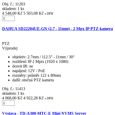
Obj. č.:
11203
skladem: 1 ks
4 548,00 Kč
5 503,08 Kč
s DPH
DAHUA SD22204UE-GN (2.7 - 11mm) - 2 Mpx IP PTZ kamera
PTZ
Výprodej
objektiv
: 2.7mm / 112.5° - 11mm / 30°
rozlišení
: IP 2 Mpix (1920 x 1080)
dosvit IR
: ne
napájení
: 12V / PoE
rozměry
: průměr 122 x 89mm
další
: otočná PTZ kamera
Obj. č.:
11413
skladem: 1 ks
4 068,00 Kč
4 922,28 Kč
s DPH
Výstava - TD-A300-MTC-E Mini NVMS Server