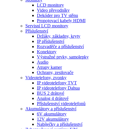
LCD monitory
Video převodníky
Dekóder pro TV stěnu
Propojovací kabely HDMI
Servisní LCD monitory
Příslušenství
Držáky, základny, kryty
IP příslušenství
Rozvaděče a příslušenství
Konektory
Výstražné prvky, samolepky
Audio
Atrapy kamer
Ochrany, zesilovače
Videotelefony, zvonky
IP videotelefony TVT
IP videotelefony Dahua
BUS 2 drátové
Analog 4 drátové
Příslušenství videotelefonů
Akumulátory a příslušenství
6V akumulátory
12V akumulátory
Nabíječky a příslušenství