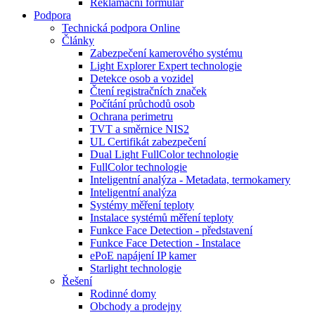
Reklamační formulář
Podpora
Technická podpora Online
Články
Zabezpečení kamerového systému
Light Explorer Expert technologie
Detekce osob a vozidel
Čtení registračních značek
Počítání průchodů osob
Ochrana perimetru
TVT a směrnice NIS2
UL Certifikát zabezpečení
Dual Light FullColor technologie
FullColor technologie
Inteligentní analýza - Metadata, termokamery
Inteligentní analýza
Systémy měření teploty
Instalace systémů měření teploty
Funkce Face Detection - představení
Funkce Face Detection - Instalace
ePoE napájení IP kamer
Starlight technologie
Řešení
Rodinné domy
Obchody a prodejny