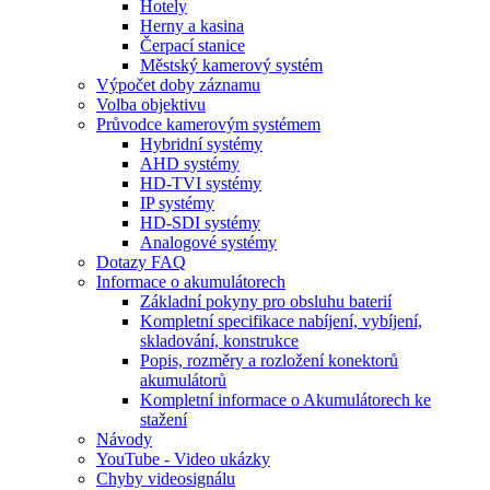
Hotely
Herny a kasina
Čerpací stanice
Městský kamerový systém
Výpočet doby záznamu
Volba objektivu
Průvodce kamerovým systémem
Hybridní systémy
AHD systémy
HD-TVI systémy
IP systémy
HD-SDI systémy
Analogové systémy
Dotazy FAQ
Informace o akumulátorech
Základní pokyny pro obsluhu baterií
Kompletní specifikace nabíjení, vybíjení,
skladování, konstrukce
Popis, rozměry a rozložení konektorů
akumulátorů
Kompletní informace o Akumulátorech ke
stažení
Návody
YouTube - Video ukázky
Chyby videosignálu