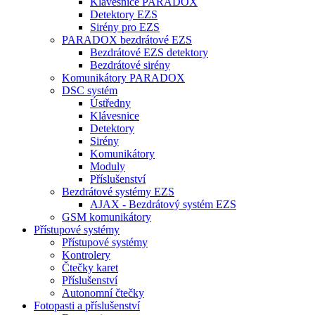
Klávesnice PARADOX
Detektory EZS
Sirény pro EZS
PARADOX bezdrátové EZS
Bezdrátové EZS detektory
Bezdrátové sirény
Komunikátory PARADOX
DSC systém
Ústředny
Klávesnice
Detektory
Sirény
Komunikátory
Moduly
Příslušenství
Bezdrátové systémy EZS
AJAX - Bezdrátový systém EZS
GSM komunikátory
Přístupové systémy
Přístupové systémy
Kontrolery
Čtečky karet
Příslušenství
Autonomní čtečky
Fotopasti a příslušenství