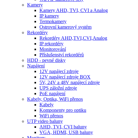
Kamery
Kamery AHD, TVI, CVI a Analog
IP kamery
Termokamery
Ostrovní kamerový systém
Rekordéry
Rekordéry AHD,TVI,CVI,Analog
IP rekordéry
Monitorování
Příslušenství rekordérů
HDD - pevné disky
Napájení
12V napájecí zdroje
12V napájecí zdroje BOX
5V, 24V a 48V napájecí zdroje
UPS záložní zdroje
PoE napájení
Kabely, Optika, WiFi přenos
Kabely
Komponenty pro optiku
WiFi přenos
UTP video baluny
AHD, TVI, CVI baluny
VGA, HDMI, USB baluny
Monitory