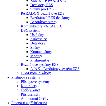
Klávesnice PARADOX
Detektory EZS
Sirény pro EZS
PARADOX bezdrátové EZS
Bezdrátové EZS detektory
Bezdrátové sirény
Komunikátory PARADOX
DSC systém
Ústředny
Klávesnice
Detektory
Sirény
Komunikátory
Moduly
Příslušenství
Bezdrátové systémy EZS
AJAX - Bezdrátový systém EZS
GSM komunikátory
Přístupové systémy
Přístupové systémy
Kontrolery
Čtečky karet
Příslušenství
Autonomní čtečky
Fotopasti a příslušenství