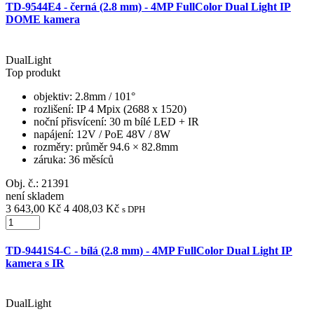
TD-9544E4 - černá (2.8 mm) - 4MP FullColor Dual Light IP
DOME kamera
DualLight
Top produkt
objektiv
: 2.8mm / 101°
rozlišení
: IP 4 Mpix (2688 x 1520)
noční přisvícení
: 30 m bílé LED + IR
napájení
: 12V / PoE 48V / 8W
rozměry
: průměr 94.6 × 82.8mm
záruka
: 36 měsíců
Obj. č.:
21391
není skladem
3 643,00 Kč
4 408,03 Kč
s DPH
TD-9441S4-C - bílá (2.8 mm) - 4MP FullColor Dual Light IP
kamera s IR
DualLight