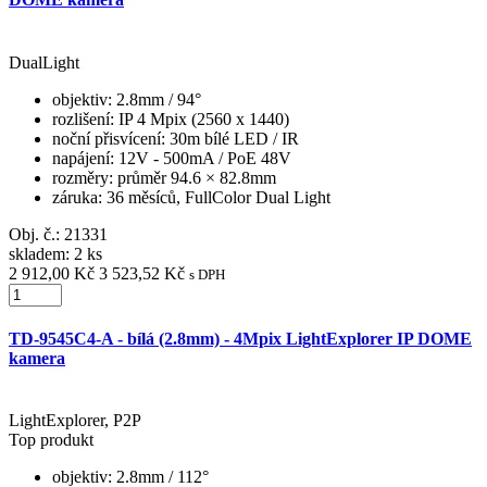
DualLight
objektiv
: 2.8mm / 94°
rozlišení
: IP 4 Mpix (2560 x 1440)
noční přisvícení
: 30m bílé LED / IR
napájení
: 12V - 500mA / PoE 48V
rozměry
: průměr 94.6 × 82.8mm
záruka
: 36 měsíců, FullColor Dual Light
Obj. č.:
21331
skladem: 2 ks
2 912,00 Kč
3 523,52 Kč
s DPH
TD-9545C4-A - bílá (2.8mm) - 4Mpix LightExplorer IP DOME
kamera
LightExplorer, P2P
Top produkt
objektiv
: 2.8mm / 112°