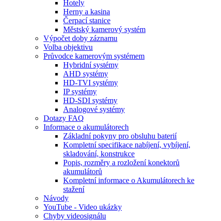
Hotely
Herny a kasina
Čerpací stanice
Městský kamerový systém
Výpočet doby záznamu
Volba objektivu
Průvodce kamerovým systémem
Hybridní systémy
AHD systémy
HD-TVI systémy
IP systémy
HD-SDI systémy
Analogové systémy
Dotazy FAQ
Informace o akumulátorech
Základní pokyny pro obsluhu baterií
Kompletní specifikace nabíjení, vybíjení,
skladování, konstrukce
Popis, rozměry a rozložení konektorů
akumulátorů
Kompletní informace o Akumulátorech ke
stažení
Návody
YouTube - Video ukázky
Chyby videosignálu