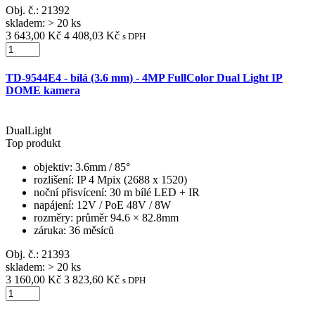
Obj. č.:
21392
skladem: > 20 ks
3 643,00 Kč
4 408,03 Kč
s DPH
TD-9544E4 - bílá (3.6 mm) - 4MP FullColor Dual Light IP
DOME kamera
DualLight
Top produkt
objektiv
: 3.6mm / 85°
rozlišení
: IP 4 Mpix (2688 x 1520)
noční přisvícení
: 30 m bílé LED + IR
napájení
: 12V / PoE 48V / 8W
rozměry
: průměr 94.6 × 82.8mm
záruka
: 36 měsíců
Obj. č.:
21393
skladem: > 20 ks
3 160,00 Kč
3 823,60 Kč
s DPH