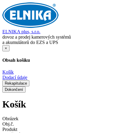
ELNIKA plus, s.r.o.
dovoz a prodej kamerových systémů
a akumulátorů do EZS a UPS
×
Obsah košíku
Košík
Dodací údaje
Rekapitulace
Dokončení
Košík
Obrázek
Obj.č.
Produkt