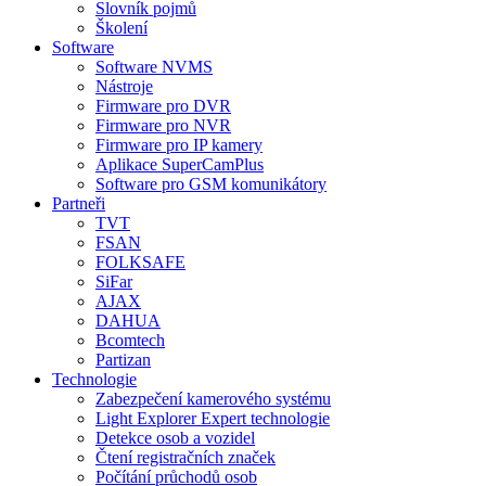
Slovník pojmů
Školení
Software
Software NVMS
Nástroje
Firmware pro DVR
Firmware pro NVR
Firmware pro IP kamery
Aplikace SuperCamPlus
Software pro GSM komunikátory
Partneři
TVT
FSAN
FOLKSAFE
SiFar
AJAX
DAHUA
Bcomtech
Partizan
Technologie
Zabezpečení kamerového systému
Light Explorer Expert technologie
Detekce osob a vozidel
Čtení registračních značek
Počítání průchodů osob