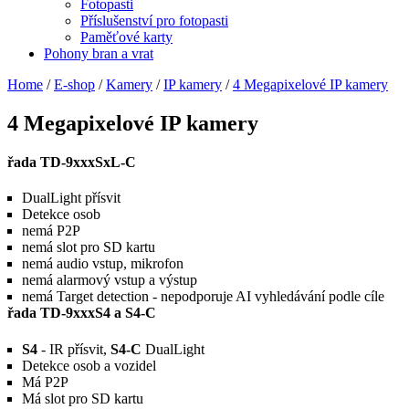
Fotopasti
Příslušenství pro fotopasti
Paměťové karty
Pohony bran a vrat
Home
/
E-shop
/
Kamery
/
IP kamery
/
4 Megapixelové IP kamery
4 Megapixelové IP kamery
řada TD-9xxxSxL-C
DualLight přísvit
Detekce osob
nemá P2P
nemá slot pro SD kartu
nemá audio vstup, mikrofon
nemá alarmový vstup a výstup
nemá Target detection - nepodporuje AI vyhledávání podle cíle
řada TD-9xxxS4 a S4-C
S4
- IR přísvit,
S4-C
DualLight
Detekce osob a vozidel
Má P2P
Má slot pro SD kartu