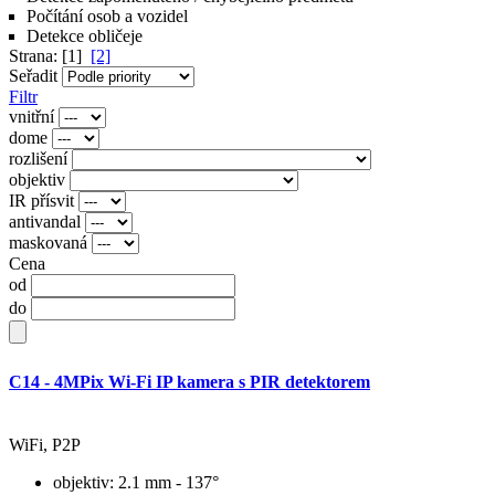
Počítání osob a vozidel
Detekce obličeje
Strana: [1]
[2]
Seřadit
Filtr
vnitřní
dome
rozlišení
objektiv
IR přísvit
antivandal
maskovaná
Cena
od
do
C14 - 4MPix Wi-Fi IP kamera s PIR detektorem
WiFi, P2P
objektiv
: 2.1 mm - 137°