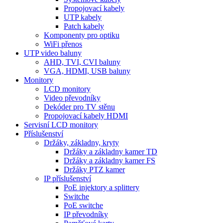
Propojovací kabely
UTP kabely
Patch kabely
Komponenty pro optiku
WiFi přenos
UTP video baluny
AHD, TVI, CVI baluny
VGA, HDMI, USB baluny
Monitory
LCD monitory
Video převodníky
Dekóder pro TV stěnu
Propojovací kabely HDMI
Servisní LCD monitory
Příslušenství
Držáky, základny, kryty
Držáky a základny kamer TD
Držáky a základny kamer FS
Držáky PTZ kamer
IP příslušenství
PoE injektory a splittery
Switche
PoE switche
IP převodníky