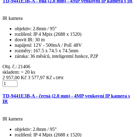
TD-9441E3B-A - bílá (2.8 mm) - 4MP venkovní IP kamera s IR
IR kamera
objektiv
: 2.8mm / 95°
rozlišení
: IP 4 Mpix (2688 x 1520)
dosvit IR
: 30 m
napájení
: 12V - 500mA / PoE 48V
rozměry
: 167.5 x 74.5 x 74.5mm
záruka
: 36 měsíců, inteligentní funkce, P2P
Obj. č.:
21406
skladem: > 20 ks
2 957,00 Kč
3 577,97 Kč
s DPH
TD-9441E3B-A - černá (2.8 mm) - 4MP venkovní IP kamera s
IR
IR kamera
objektiv
: 2.8mm / 95°
rozlišení
: IP 4 Mpix (2688 x 1520)