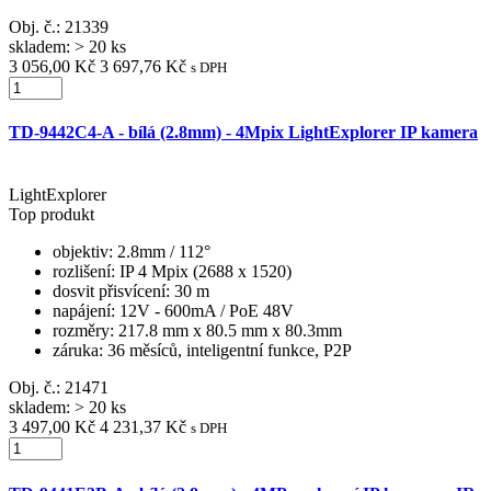
Obj. č.:
21339
skladem: > 20 ks
3 056,00 Kč
3 697,76 Kč
s DPH
TD-9442C4-A - bílá (2.8mm) - 4Mpix LightExplorer IP kamera
LightExplorer
Top produkt
objektiv
: 2.8mm / 112°
rozlišení
: IP 4 Mpix (2688 x 1520)
dosvit přisvícení
: 30 m
napájení
: 12V - 600mA / PoE 48V
rozměry
: 217.8 mm x 80.5 mm x 80.3mm
záruka
: 36 měsíců, inteligentní funkce, P2P
Obj. č.:
21471
skladem: > 20 ks
3 497,00 Kč
4 231,37 Kč
s DPH