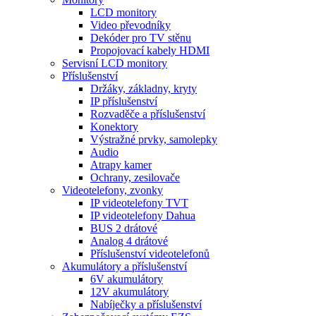
LCD monitory
Video převodníky
Dekóder pro TV stěnu
Propojovací kabely HDMI
Servisní LCD monitory
Příslušenství
Držáky, základny, kryty
IP příslušenství
Rozvaděče a příslušenství
Konektory
Výstražné prvky, samolepky
Audio
Atrapy kamer
Ochrany, zesilovače
Videotelefony, zvonky
IP videotelefony TVT
IP videotelefony Dahua
BUS 2 drátové
Analog 4 drátové
Příslušenství videotelefonů
Akumulátory a příslušenství
6V akumulátory
12V akumulátory
Nabíječky a příslušenství