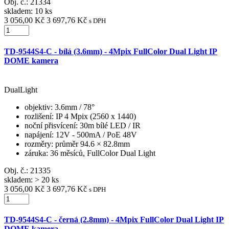
Obj. č.:
21334
skladem: 10 ks
3 056,00 Kč
3 697,76 Kč
s DPH
TD-9544S4-C - bílá (3.6mm) - 4Mpix FullColor Dual Light IP
DOME kamera
DualLight
objektiv
: 3.6mm / 78°
rozlišení
: IP 4 Mpix (2560 x 1440)
noční přisvícení
: 30m bílé LED / IR
napájení
: 12V - 500mA / PoE 48V
rozměry
: průměr 94.6 × 82.8mm
záruka
: 36 měsíců, FullColor Dual Light
Obj. č.:
21335
skladem: > 20 ks
3 056,00 Kč
3 697,76 Kč
s DPH
TD-9544S4-C - černá (2.8mm) - 4Mpix FullColor Dual Light IP
DOME kamera