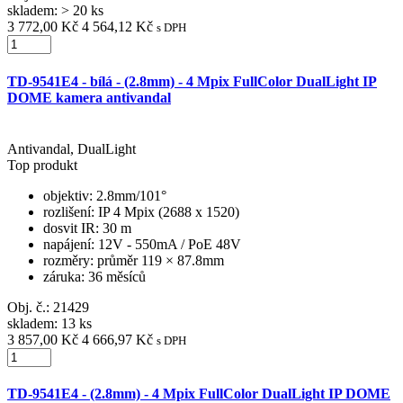
skladem: > 20 ks
3 772,00 Kč
4 564,12 Kč
s DPH
TD-9541E4 - bílá - (2.8mm) - 4 Mpix FullColor DualLight IP
DOME kamera antivandal
Antivandal, DualLight
Top produkt
objektiv
: 2.8mm/101°
rozlišení
: IP 4 Mpix (2688 x 1520)
dosvit IR
: 30 m
napájení
: 12V - 550mA / PoE 48V
rozměry
: průměr 119 × 87.8mm
záruka
: 36 měsíců
Obj. č.:
21429
skladem: 13 ks
3 857,00 Kč
4 666,97 Kč
s DPH
TD-9541E4 - (2.8mm) - 4 Mpix FullColor DualLight IP DOME