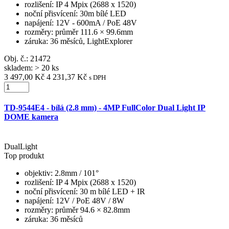
rozlišení
: IP 4 Mpix (2688 x 1520)
noční přisvícení
: 30m bílé LED
napájení
: 12V - 600mA / PoE 48V
rozměry
: průměr 111.6 × 99.6mm
záruka
: 36 měsíců, LightExplorer
Obj. č.:
21472
skladem: > 20 ks
3 497,00 Kč
4 231,37 Kč
s DPH
TD-9544E4 - bílá (2.8 mm) - 4MP FullColor Dual Light IP
DOME kamera
DualLight
Top produkt
objektiv
: 2.8mm / 101°
rozlišení
: IP 4 Mpix (2688 x 1520)
noční přisvícení
: 30 m bílé LED + IR
napájení
: 12V / PoE 48V / 8W
rozměry
: průměr 94.6 × 82.8mm
záruka
: 36 měsíců