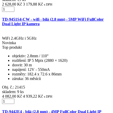
2 628,00 Kč
3 179,88 Kč
s DPH
TD-9451S4-CW - wifi - bílá (2.8 mm) - 5MP WiFi FullColor
Dual Light IP kamera
WiFi 2.4GHz i 5GHz
Novinka
Top produkt
objektiv
: 2.8mm / 110°
rozlišení
: IP 5 Mpix (2880 × 1620)
dosvit
: 30 m
napájení
: 12V - 550mA
rozměry
: 182.4 x 72.6 x 86mm
záruka
: 36 měsíců
Obj. č.:
21415
skladem: 9 ks
4 082,00 Kč
4 939,22 Kč
s DPH
TD-9442E4 - bílá (2.8 mm) - 4MP FullColor Dual Light IP