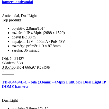
kamera antivandal
Antivandal, DualLight
Top produkt
objektiv
: 2.8mm/101°
rozlišení
: IP 4 Mpix (2688 x 1520)
dosvit IR
: 30 m
napájení
: 12V - 550mA / PoE 48V
rozměry
: průměr 119 × 87.8mm
záruka
: 36 měsíců
Obj. č.:
21427
skladem: 5 ks
3 857,00 Kč
4 666,97 Kč
s DPH
TD-9544S4L-C - bílá (3.6mm) - 4Mpix FullColor Dual Light IP
DOME kamera
DualLight
objektiv
: 3.6mm / 74.5°