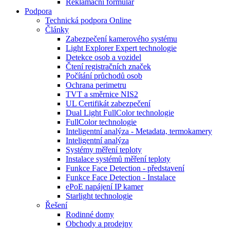
Reklamační formulář
Podpora
Technická podpora Online
Články
Zabezpečení kamerového systému
Light Explorer Expert technologie
Detekce osob a vozidel
Čtení registračních značek
Počítání průchodů osob
Ochrana perimetru
TVT a směrnice NIS2
UL Certifikát zabezpečení
Dual Light FullColor technologie
FullColor technologie
Inteligentní analýza - Metadata, termokamery
Inteligentní analýza
Systémy měření teploty
Instalace systémů měření teploty
Funkce Face Detection - představení
Funkce Face Detection - Instalace
ePoE napájení IP kamer
Starlight technologie
Řešení
Rodinné domy
Obchody a prodejny