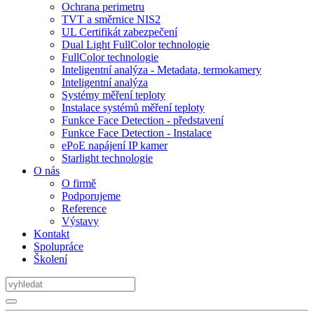
Ochrana perimetru
TVT a směrnice NIS2
UL Certifikát zabezpečení
Dual Light FullColor technologie
FullColor technologie
Inteligentní analýza - Metadata, termokamery
Inteligentní analýza
Systémy měření teploty
Instalace systémů měření teploty
Funkce Face Detection - představení
Funkce Face Detection - Instalace
ePoE napájení IP kamer
Starlight technologie
O nás
O firmě
Podporujeme
Reference
Výstavy
Kontakt
Spolupráce
Školení