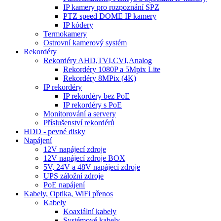
IP kamery pro rozpoznání SPZ
PTZ speed DOME IP kamery
IP kódery
Termokamery
Ostrovní kamerový systém
Rekordéry
Rekordéry AHD,TVI,CVI,Analog
Rekordéry 1080P a 5Mpix Lite
Rekordéry 8MPix (4K)
IP rekordéry
IP rekordéry bez PoE
IP rekordéry s PoE
Monitorování a servery
Příslušenství rekordérů
HDD - pevné disky
Napájení
12V napájecí zdroje
12V napájecí zdroje BOX
5V, 24V a 48V napájecí zdroje
UPS záložní zdroje
PoE napájení
Kabely, Optika, WiFi přenos
Kabely
Koaxiální kabely
Systémové kabely