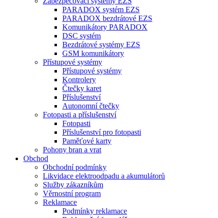
Zabezpečovací systémy EZS
PARADOX systém EZS
PARADOX bezdrátové EZS
Komunikátory PARADOX
DSC systém
Bezdrátové systémy EZS
GSM komunikátory
Přístupové systémy
Přístupové systémy
Kontrolery
Čtečky karet
Příslušenství
Autonomní čtečky
Fotopasti a příslušenství
Fotopasti
Příslušenství pro fotopasti
Paměťové karty
Pohony bran a vrat
Obchod
Obchodní podmínky
Likvidace elektroodpadu a akumulátorů
Služby zákazníkům
Věrnostní program
Reklamace
Podmínky reklamace