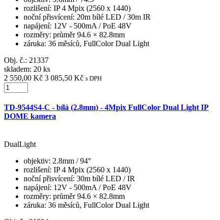
rozlišení
: IP 4 Mpix (2560 x 1440)
noční přisvícení
: 20m bílé LED / 30m IR
napájení
: 12V - 500mA / PoE 48V
rozměry
: průměr 94.6 × 82.8mm
záruka
: 36 měsíců, FullColor Dual Light
Obj. č.:
21337
skladem: 20 ks
2 550,00 Kč
3 085,50 Kč
s DPH
TD-9544S4-C - bílá (2.8mm) - 4Mpix FullColor Dual Light IP
DOME kamera
DualLight
objektiv
: 2.8mm / 94°
rozlišení
: IP 4 Mpix (2560 x 1440)
noční přisvícení
: 30m bílé LED / IR
napájení
: 12V - 500mA / PoE 48V
rozměry
: průměr 94.6 × 82.8mm
záruka
: 36 měsíců, FullColor Dual Light