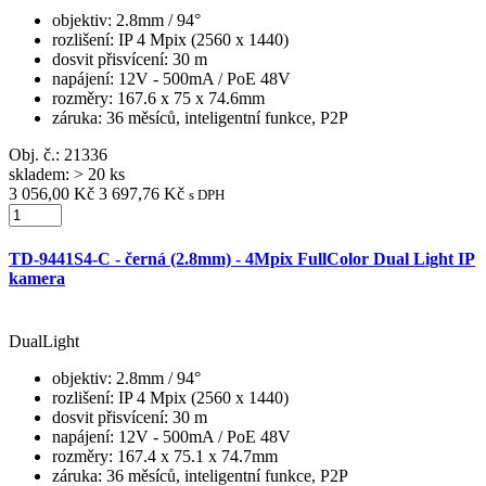
objektiv
: 2.8mm / 94°
rozlišení
: IP 4 Mpix (2560 x 1440)
dosvit přisvícení
: 30 m
napájení
: 12V - 500mA / PoE 48V
rozměry
: 167.6 x 75 x 74.6mm
záruka
: 36 měsíců, inteligentní funkce, P2P
Obj. č.:
21336
skladem: > 20 ks
3 056,00 Kč
3 697,76 Kč
s DPH
TD-9441S4-C - černá (2.8mm) - 4Mpix FullColor Dual Light IP
kamera
DualLight
objektiv
: 2.8mm / 94°
rozlišení
: IP 4 Mpix (2560 x 1440)
dosvit přisvícení
: 30 m
napájení
: 12V - 500mA / PoE 48V
rozměry
: 167.4 x 75.1 x 74.7mm
záruka
: 36 měsíců, inteligentní funkce, P2P