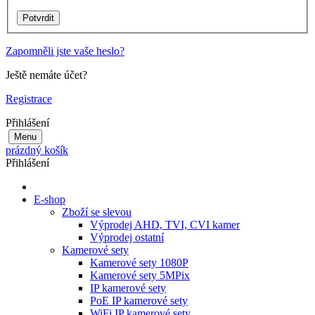
Zapomněli jste vaše heslo?
Ještě nemáte účet?
Registrace
Přihlášení
Menu
prázdný košík
Přihlášení
E-shop
Zboží se slevou
Výprodej AHD, TVI, CVI kamer
Výprodej ostatní
Kamerové sety
Kamerové sety 1080P
Kamerové sety 5MPix
IP kamerové sety
PoE IP kamerové sety
WiFi IP kamerové sety