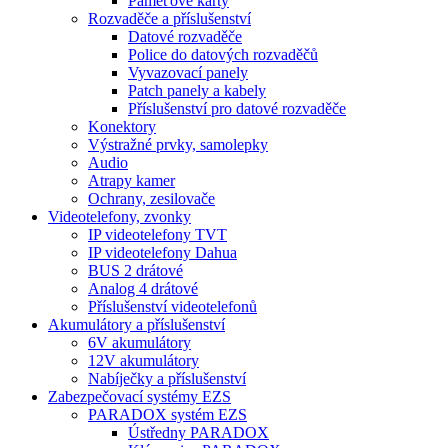
Paměťové karty
Rozvaděče a příslušenství
Datové rozvaděče
Police do datových rozvaděčů
Vyvazovací panely
Patch panely a kabely
Příslušenství pro datové rozvaděče
Konektory
Výstražné prvky, samolepky
Audio
Atrapy kamer
Ochrany, zesilovače
Videotelefony, zvonky
IP videotelefony TVT
IP videotelefony Dahua
BUS 2 drátové
Analog 4 drátové
Příslušenství videotelefonů
Akumulátory a příslušenství
6V akumulátory
12V akumulátory
Nabíječky a příslušenství
Zabezpečovací systémy EZS
PARADOX systém EZS
Ústředny PARADOX