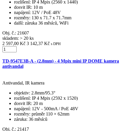
rozlišení
: IP 4 Mpix (2560 x 1440)
dosvit IR
: 10 m
napájení
: 12V / PoE 48V
rozměry
: 130 x 71.7 x 71.7mm
další
: záruka 36 měsíců, WiFi
Obj. č.:
21607
skladem: > 20 ks
2 597,00 Kč
3 142,37 Kč
s DPH
TD-9547E3B-A - (2.8mm) - 4 Mpix mini IP DOME kamera
antivandal
Antivandal, IR kamera
objektiv
: 2.8mm/95.3°
rozlišení
: IP 4 Mpix (2592 x 1520)
dosvit IR
: 20 m
napájení
: 12V - 500mA / PoE 48V
rozměry
: průměr 110 × 62mm
záruka
: 36 měsíců
Obj. č.:
21417