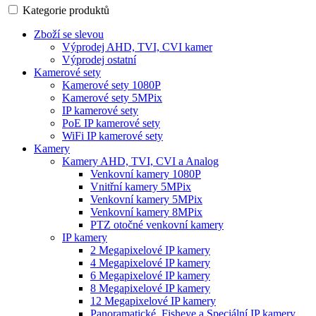
Kategorie produktů
Zboží se slevou
Výprodej AHD, TVI, CVI kamer
Výprodej ostatní
Kamerové sety
Kamerové sety 1080P
Kamerové sety 5MPix
IP kamerové sety
PoE IP kamerové sety
WiFi IP kamerové sety
Kamery
Kamery AHD, TVI, CVI a Analog
Venkovní kamery 1080P
Vnitřní kamery 5MPix
Venkovní kamery 5MPix
Venkovní kamery 8MPix
PTZ otočné venkovní kamery
IP kamery
2 Megapixelové IP kamery
4 Megapixelové IP kamery
6 Megapixelové IP kamery
8 Megapixelové IP kamery
12 Megapixelové IP kamery
Panoramatické, Fisheye a Speciální IP kamery