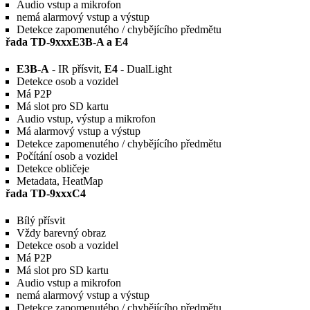
Audio vstup a mikrofon
nemá alarmový vstup a výstup
Detekce zapomenutého / chybějícího předmětu
řada TD-9xxxE3B-A a E4
E3B-A
- IR přísvit,
E4
- DualLight
Detekce osob a vozidel
Má P2P
Má slot pro SD kartu
Audio vstup, výstup a mikrofon
Má alarmový vstup a výstup
Detekce zapomenutého / chybějícího předmětu
Počítání osob a vozidel
Detekce obličeje
Metadata, HeatMap
řada TD-9xxxC4
Bílý přísvit
Vždy barevný obraz
Detekce osob a vozidel
Má P2P
Má slot pro SD kartu
Audio vstup a mikrofon
nemá alarmový vstup a výstup
Detekce zapomenutého / chybějícího předmětu