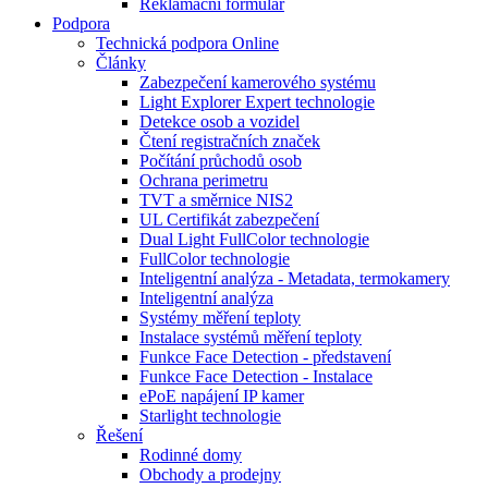
Reklamační formulář
Podpora
Technická podpora Online
Články
Zabezpečení kamerového systému
Light Explorer Expert technologie
Detekce osob a vozidel
Čtení registračních značek
Počítání průchodů osob
Ochrana perimetru
TVT a směrnice NIS2
UL Certifikát zabezpečení
Dual Light FullColor technologie
FullColor technologie
Inteligentní analýza - Metadata, termokamery
Inteligentní analýza
Systémy měření teploty
Instalace systémů měření teploty
Funkce Face Detection - představení
Funkce Face Detection - Instalace
ePoE napájení IP kamer
Starlight technologie
Řešení
Rodinné domy
Obchody a prodejny