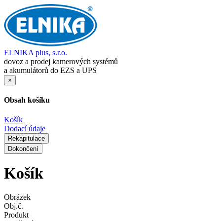
ELNIKA plus, s.r.o.
dovoz a prodej kamerových systémů
a akumulátorů do EZS a UPS
×
Obsah košíku
Košík
Dodací údaje
Rekapitulace
Dokončení
Košík
Obrázek
Obj.č.
Produkt