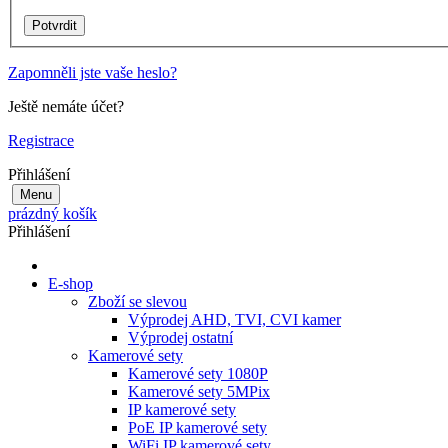
Zapomněli jste vaše heslo?
Ještě nemáte účet?
Registrace
Přihlášení
Menu
prázdný košík
Přihlášení
E-shop
Zboží se slevou
Výprodej AHD, TVI, CVI kamer
Výprodej ostatní
Kamerové sety
Kamerové sety 1080P
Kamerové sety 5MPix
IP kamerové sety
PoE IP kamerové sety
WiFi IP kamerové sety