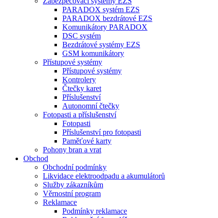
Zabezpečovací systémy EZS
PARADOX systém EZS
PARADOX bezdrátové EZS
Komunikátory PARADOX
DSC systém
Bezdrátové systémy EZS
GSM komunikátory
Přístupové systémy
Přístupové systémy
Kontrolery
Čtečky karet
Příslušenství
Autonomní čtečky
Fotopasti a příslušenství
Fotopasti
Příslušenství pro fotopasti
Paměťové karty
Pohony bran a vrat
Obchod
Obchodní podmínky
Likvidace elektroodpadu a akumulátorů
Služby zákazníkům
Věrnostní program
Reklamace
Podmínky reklamace