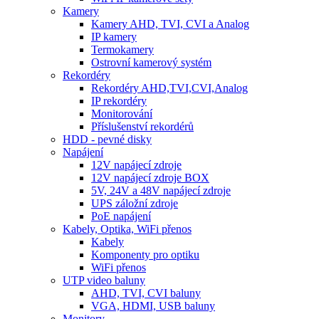
Kamery
Kamery AHD, TVI, CVI a Analog
IP kamery
Termokamery
Ostrovní kamerový systém
Rekordéry
Rekordéry AHD,TVI,CVI,Analog
IP rekordéry
Monitorování
Příslušenství rekordérů
HDD - pevné disky
Napájení
12V napájecí zdroje
12V napájecí zdroje BOX
5V, 24V a 48V napájecí zdroje
UPS záložní zdroje
PoE napájení
Kabely, Optika, WiFi přenos
Kabely
Komponenty pro optiku
WiFi přenos
UTP video baluny
AHD, TVI, CVI baluny
VGA, HDMI, USB baluny
Monitory