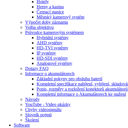
Hotely
Herny a kasina
Čerpací stanice
Městský kamerový systém
Výpočet doby záznamu
Volba objektivu
Průvodce kamerovým systémem
Hybridní systémy
AHD systémy
HD-TVI systémy
IP systémy
HD-SDI systémy
Analogové systémy
Dotazy FAQ
Informace o akumulátorech
Základní pokyny pro obsluhu baterií
Kompletní specifikace nabíjení, vybíjení, skladová
Popis, rozměry a rozložení konektorů akumulátorů
Kompletní informace o Akumulátorech ke stažení
Návody
YouTube - Video ukázky
Chyby videosignálu
Slovník pojmů
Školení
Software