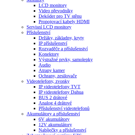
LCD monitory
Video převodníky
Dekóder pro TV stěnu
Propojovací kabely HDMI
Servisní LCD monitory
Příslušenství
Držáky, základny, kryty
IP příslušenství
Rozvaděče a příslušenství
Konektory
Výstražné prvky, samolepky
Audio
Atrapy kamer
Ochrany, zesilovače
Videotelefony, zvonky
IP videotelefony TVT
IP videotelefony Dahua
BUS 2 drátové
Analog 4 drátové
Příslušenství videotelefonů
Akumulátory a příslušenství
6V akumulátory
12V akumulátory
Nabíječky a příslušenství