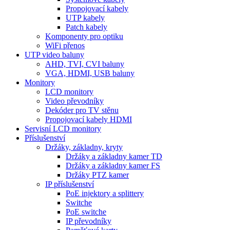
Propojovací kabely
UTP kabely
Patch kabely
Komponenty pro optiku
WiFi přenos
UTP video baluny
AHD, TVI, CVI baluny
VGA, HDMI, USB baluny
Monitory
LCD monitory
Video převodníky
Dekóder pro TV stěnu
Propojovací kabely HDMI
Servisní LCD monitory
Příslušenství
Držáky, základny, kryty
Držáky a základny kamer TD
Držáky a základny kamer FS
Držáky PTZ kamer
IP příslušenství
PoE injektory a splittery
Switche
PoE switche
IP převodníky