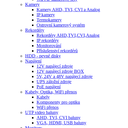
Kamery
Kamery AHD, TVI, CVI a Analog
IP kamery
Termokamery
Ostrovní kamerový systém
Rekordéry
Rekordéry AHD,TVI,CVI,Analog
IP rekordéry
Monitorování
Příslušenství rekordérů
HDD - pevné disky
Napájení
12V napájecí zdroje
12V napájecí zdroje BOX
5V, 24V a 48V napájecí zdroje
UPS záložní zdroje
PoE napájení
Kabely, Optika, WiFi přenos
Kabely
Komponenty pro optiku
WiFi přenos
UTP video baluny
AHD, TVI, CVI baluny
VGA, HDMI, USB baluny
Monitory