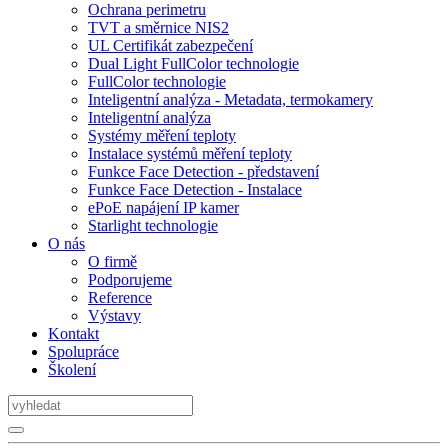
Ochrana perimetru
TVT a směrnice NIS2
UL Certifikát zabezpečení
Dual Light FullColor technologie
FullColor technologie
Inteligentní analýza - Metadata, termokamery
Inteligentní analýza
Systémy měření teploty
Instalace systémů měření teploty
Funkce Face Detection - představení
Funkce Face Detection - Instalace
ePoE napájení IP kamer
Starlight technologie
O nás
O firmě
Podporujeme
Reference
Výstavy
Kontakt
Spolupráce
Školení