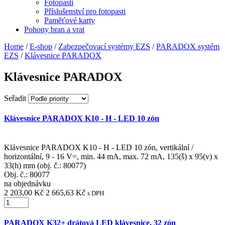
Fotopasti
Příslušenství pro fotopasti
Paměťové karty
Pohony bran a vrat
Home
/
E-shop
/
Zabezpečovací systémy EZS
/
PARADOX systém
EZS
/
Klávesnice PARADOX
Klávesnice PARADOX
Seřadit
Klávesnice PARADOX K10 - H - LED 10 zón
Klávesnice PARADOX K10 - H - LED 10 zón, vertikální /
horizontální, 9 - 16 V=, min. 44 mA, max. 72 mA, 135(š) x 95(v) x
33(h) mm (obj. č.: 80077)
Obj. č.:
80077
na objednávku
2 203,00 Kč
2 665,63 Kč
s DPH
PARADOX K32+ drátová LED klávesnice, 32 zón