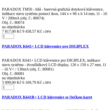
PARADOX TM50 - bílá - barevná grafická dotyková klávesnice,
indikace stavu systému pomocí ikon, 144 x v 96 x h 14 mm, 11 - 16
V / 200mA (obj. č.: 80074)
Obj. č.:
80074
na objednávku
7 817,00 Kč
9 458,57 Kč
s DPH
PARADOX K641+ LCD klávesnice pro DIGIPLEX
PARADOX K641+ LCD klávesnice pro DIGIPLEX, indikace
stavu systému - dvouřádkový LCD display, 126 x 150 x 27 mm, 11
- 16 V= / 130mA (obj. č.: 80081)
Obj. č.:
80081
na objednávku
5 099,00 Kč
6 169,79 Kč
s DPH
PARADOX K641R+ LCD klávesnice se čtečkou karet