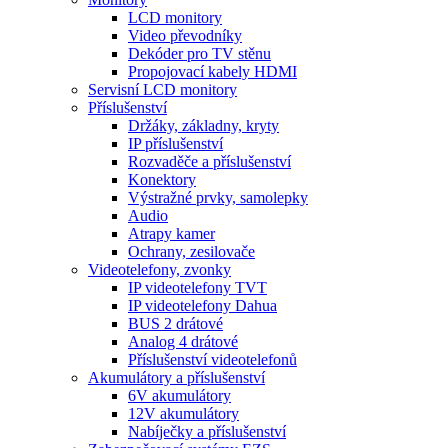
LCD monitory
Video převodníky
Dekóder pro TV stěnu
Propojovací kabely HDMI
Servisní LCD monitory
Příslušenství
Držáky, základny, kryty
IP příslušenství
Rozvaděče a příslušenství
Konektory
Výstražné prvky, samolepky
Audio
Atrapy kamer
Ochrany, zesilovače
Videotelefony, zvonky
IP videotelefony TVT
IP videotelefony Dahua
BUS 2 drátové
Analog 4 drátové
Příslušenství videotelefonů
Akumulátory a příslušenství
6V akumulátory
12V akumulátory
Nabíječky a příslušenství