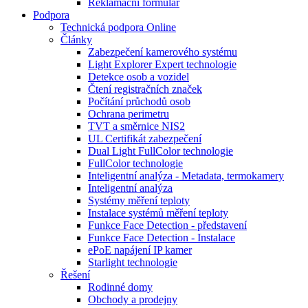
Reklamační formulář
Podpora
Technická podpora Online
Články
Zabezpečení kamerového systému
Light Explorer Expert technologie
Detekce osob a vozidel
Čtení registračních značek
Počítání průchodů osob
Ochrana perimetru
TVT a směrnice NIS2
UL Certifikát zabezpečení
Dual Light FullColor technologie
FullColor technologie
Inteligentní analýza - Metadata, termokamery
Inteligentní analýza
Systémy měření teploty
Instalace systémů měření teploty
Funkce Face Detection - představení
Funkce Face Detection - Instalace
ePoE napájení IP kamer
Starlight technologie
Řešení
Rodinné domy
Obchody a prodejny