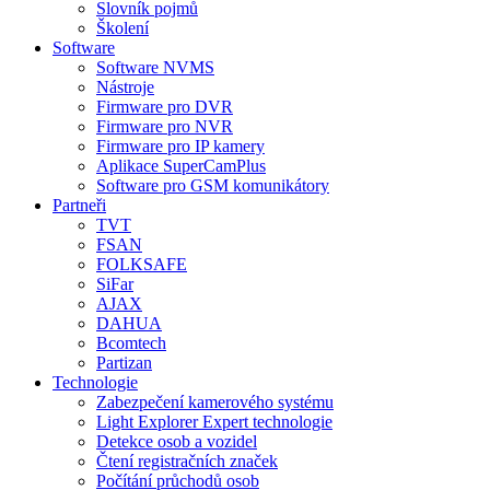
Slovník pojmů
Školení
Software
Software NVMS
Nástroje
Firmware pro DVR
Firmware pro NVR
Firmware pro IP kamery
Aplikace SuperCamPlus
Software pro GSM komunikátory
Partneři
TVT
FSAN
FOLKSAFE
SiFar
AJAX
DAHUA
Bcomtech
Partizan
Technologie
Zabezpečení kamerového systému
Light Explorer Expert technologie
Detekce osob a vozidel
Čtení registračních značek
Počítání průchodů osob