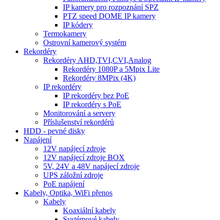
IP kamery pro rozpoznání SPZ
PTZ speed DOME IP kamery
IP kódery
Termokamery
Ostrovní kamerový systém
Rekordéry
Rekordéry AHD,TVI,CVI,Analog
Rekordéry 1080P a 5Mpix Lite
Rekordéry 8MPix (4K)
IP rekordéry
IP rekordéry bez PoE
IP rekordéry s PoE
Monitorování a servery
Příslušenství rekordérů
HDD - pevné disky
Napájení
12V napájecí zdroje
12V napájecí zdroje BOX
5V, 24V a 48V napájecí zdroje
UPS záložní zdroje
PoE napájení
Kabely, Optika, WiFi přenos
Kabely
Koaxiální kabely
Systémové kabely