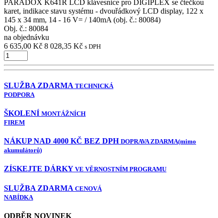
PARADOX K641R LCD klávesnice pro DIGIPLEX se čtečkou
karet, indikace stavu systému - dvouřádkový LCD display, 122 x
145 x 34 mm, 14 - 16 V= / 140mA (obj. č.: 80084)
Obj. č.:
80084
na objednávku
6 635,00 Kč
8 028,35 Kč
s DPH
SLUŽBA ZDARMA
TECHNICKÁ
PODPORA
ŠKOLENÍ
MONTÁŽNÍCH
FIREM
NÁKUP NAD 4000 KČ BEZ DPH
DOPRAVA ZDARMA
(mimo
akumulátorů)
ZÍSKEJTE DÁRKY
VE VĚRNOSTNÍM PROGRAMU
SLUŽBA ZDARMA
CENOVÁ
NABÍDKA
ODBĚR NOVINEK