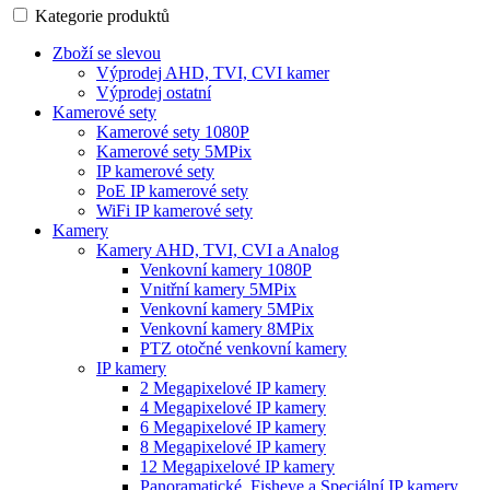
Kategorie produktů
Zboží se slevou
Výprodej AHD, TVI, CVI kamer
Výprodej ostatní
Kamerové sety
Kamerové sety 1080P
Kamerové sety 5MPix
IP kamerové sety
PoE IP kamerové sety
WiFi IP kamerové sety
Kamery
Kamery AHD, TVI, CVI a Analog
Venkovní kamery 1080P
Vnitřní kamery 5MPix
Venkovní kamery 5MPix
Venkovní kamery 8MPix
PTZ otočné venkovní kamery
IP kamery
2 Megapixelové IP kamery
4 Megapixelové IP kamery
6 Megapixelové IP kamery
8 Megapixelové IP kamery
12 Megapixelové IP kamery
Panoramatické, Fisheye a Speciální IP kamery