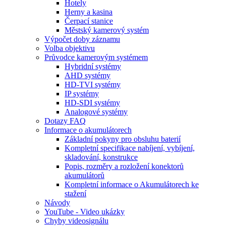
Hotely
Herny a kasina
Čerpací stanice
Městský kamerový systém
Výpočet doby záznamu
Volba objektivu
Průvodce kamerovým systémem
Hybridní systémy
AHD systémy
HD-TVI systémy
IP systémy
HD-SDI systémy
Analogové systémy
Dotazy FAQ
Informace o akumulátorech
Základní pokyny pro obsluhu baterií
Kompletní specifikace nabíjení, vybíjení,
skladování, konstrukce
Popis, rozměry a rozložení konektorů
akumulátorů
Kompletní informace o Akumulátorech ke
stažení
Návody
YouTube - Video ukázky
Chyby videosignálu