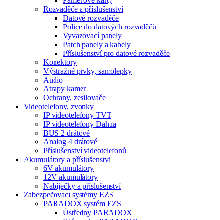
Paměťové karty
Rozvaděče a příslušenství
Datové rozvaděče
Police do datových rozvaděčů
Vyvazovací panely
Patch panely a kabely
Příslušenství pro datové rozvaděče
Konektory
Výstražné prvky, samolepky
Audio
Atrapy kamer
Ochrany, zesilovače
Videotelefony, zvonky
IP videotelefony TVT
IP videotelefony Dahua
BUS 2 drátové
Analog 4 drátové
Příslušenství videotelefonů
Akumulátory a příslušenství
6V akumulátory
12V akumulátory
Nabíječky a příslušenství
Zabezpečovací systémy EZS
PARADOX systém EZS
Ústředny PARADOX