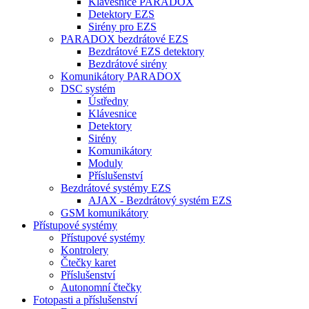
Klávesnice PARADOX
Detektory EZS
Sirény pro EZS
PARADOX bezdrátové EZS
Bezdrátové EZS detektory
Bezdrátové sirény
Komunikátory PARADOX
DSC systém
Ústředny
Klávesnice
Detektory
Sirény
Komunikátory
Moduly
Příslušenství
Bezdrátové systémy EZS
AJAX - Bezdrátový systém EZS
GSM komunikátory
Přístupové systémy
Přístupové systémy
Kontrolery
Čtečky karet
Příslušenství
Autonomní čtečky
Fotopasti a příslušenství