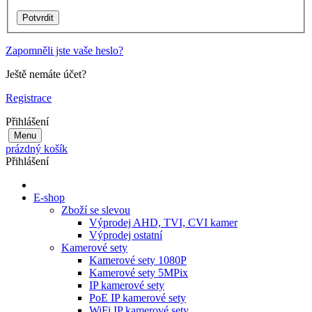
Zapomněli jste vaše heslo?
Ještě nemáte účet?
Registrace
Přihlášení
Menu
prázdný košík
Přihlášení
E-shop
Zboží se slevou
Výprodej AHD, TVI, CVI kamer
Výprodej ostatní
Kamerové sety
Kamerové sety 1080P
Kamerové sety 5MPix
IP kamerové sety
PoE IP kamerové sety
WiFi IP kamerové sety