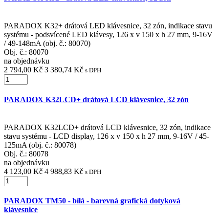
PARADOX K32+ drátová LED klávesnice, 32 zón, indikace stavu
systému - podsvícené LED klávesy, 126 x v 150 x h 27 mm, 9-16V
/ 49-148mA (obj. č.: 80070)
Obj. č.:
80070
na objednávku
2 794,00 Kč
3 380,74 Kč
s DPH
PARADOX K32LCD+ drátová LCD klávesnice, 32 zón
PARADOX K32LCD+ drátová LCD klávesnice, 32 zón, indikace
stavu systému - LCD display, 126 x v 150 x h 27 mm, 9-16V / 45-
125mA (obj. č.: 80078)
Obj. č.:
80078
na objednávku
4 123,00 Kč
4 988,83 Kč
s DPH
PARADOX TM50 - bílá - barevná grafická dotyková
klávesnice