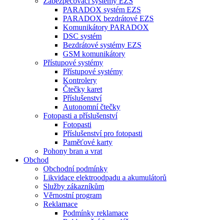
Zabezpečovací systémy EZS
PARADOX systém EZS
PARADOX bezdrátové EZS
Komunikátory PARADOX
DSC systém
Bezdrátové systémy EZS
GSM komunikátory
Přístupové systémy
Přístupové systémy
Kontrolery
Čtečky karet
Příslušenství
Autonomní čtečky
Fotopasti a příslušenství
Fotopasti
Příslušenství pro fotopasti
Paměťové karty
Pohony bran a vrat
Obchod
Obchodní podmínky
Likvidace elektroodpadu a akumulátorů
Služby zákazníkům
Věrnostní program
Reklamace
Podmínky reklamace