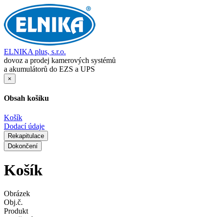
ELNIKA plus, s.r.o.
dovoz a prodej kamerových systémů
a akumulátorů do EZS a UPS
×
Obsah košíku
Košík
Dodací údaje
Rekapitulace
Dokončení
Košík
Obrázek
Obj.č.
Produkt