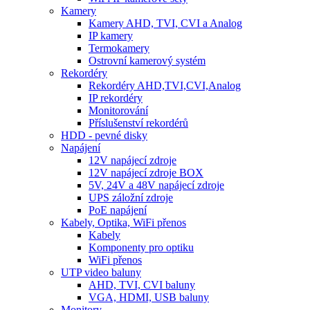
Kamery
Kamery AHD, TVI, CVI a Analog
IP kamery
Termokamery
Ostrovní kamerový systém
Rekordéry
Rekordéry AHD,TVI,CVI,Analog
IP rekordéry
Monitorování
Příslušenství rekordérů
HDD - pevné disky
Napájení
12V napájecí zdroje
12V napájecí zdroje BOX
5V, 24V a 48V napájecí zdroje
UPS záložní zdroje
PoE napájení
Kabely, Optika, WiFi přenos
Kabely
Komponenty pro optiku
WiFi přenos
UTP video baluny
AHD, TVI, CVI baluny
VGA, HDMI, USB baluny
Monitory