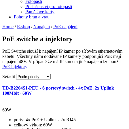
Fotopasti
Příslušenství pro fotopasti
Paměťové karty
Pohony bran a vrat
Home
/
E-shop
/
Napájení
/
PoE napájení
PoE switche a injektory
PoE Switche slouží k napájení IP kamer po síťovém ethernetovém
kabelu. Všechny námi dodávané IP kamery podporující PoE mají
napájení 48V. V případě že má IP kamera jiné napájení lze použít
PoE injektory
.
Seřadit
TD-B2204S1-PEU - 6 portový switch - 4x PoE, 2x Uplink
100Mbit - 60W
60W
porty
: 4x PoE + Uplink - 2x RJ45
celkový výkon
: 60W