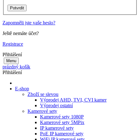
Zapomněli jste vaše heslo?
Ještě nemáte účet?
Registrace
Přihlášení
Menu
prázdný košík
Přihlášení
E-shop
Zboží se slevou
Výprodej AHD, TVI, CVI kamer
Výprodej ostatní
Kamerové sety
Kamerové sety 1080P
Kamerové sety 5MPix
IP kamerové sety
PoE IP kamerové sety
WiFi IP kamerové sety