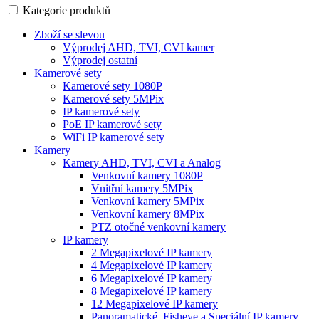
Kategorie produktů
Zboží se slevou
Výprodej AHD, TVI, CVI kamer
Výprodej ostatní
Kamerové sety
Kamerové sety 1080P
Kamerové sety 5MPix
IP kamerové sety
PoE IP kamerové sety
WiFi IP kamerové sety
Kamery
Kamery AHD, TVI, CVI a Analog
Venkovní kamery 1080P
Vnitřní kamery 5MPix
Venkovní kamery 5MPix
Venkovní kamery 8MPix
PTZ otočné venkovní kamery
IP kamery
2 Megapixelové IP kamery
4 Megapixelové IP kamery
6 Megapixelové IP kamery
8 Megapixelové IP kamery
12 Megapixelové IP kamery
Panoramatické, Fisheye a Speciální IP kamery