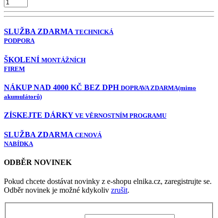
SLUŽBA ZDARMA
TECHNICKÁ
PODPORA
ŠKOLENÍ
MONTÁŽNÍCH
FIREM
NÁKUP NAD 4000 KČ BEZ DPH
DOPRAVA ZDARMA
(mimo
akumulátorů)
ZÍSKEJTE DÁRKY
VE VĚRNOSTNÍM PROGRAMU
SLUŽBA ZDARMA
CENOVÁ
NABÍDKA
ODBĚR NOVINEK
Pokud chcete dostávat novinky z e-shopu elnika.cz, zaregistrujte se.
Odběr novinek je možné kdykoliv
zrušit
.