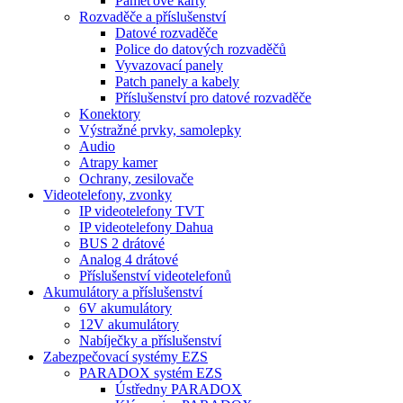
Paměťové karty
Rozvaděče a příslušenství
Datové rozvaděče
Police do datových rozvaděčů
Vyvazovací panely
Patch panely a kabely
Příslušenství pro datové rozvaděče
Konektory
Výstražné prvky, samolepky
Audio
Atrapy kamer
Ochrany, zesilovače
Videotelefony, zvonky
IP videotelefony TVT
IP videotelefony Dahua
BUS 2 drátové
Analog 4 drátové
Příslušenství videotelefonů
Akumulátory a příslušenství
6V akumulátory
12V akumulátory
Nabíječky a příslušenství
Zabezpečovací systémy EZS
PARADOX systém EZS
Ústředny PARADOX