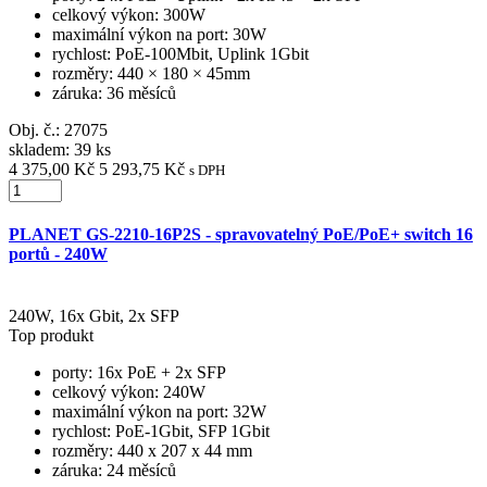
celkový výkon
: 300W
maximální výkon na port
: 30W
rychlost
: PoE-100Mbit, Uplink 1Gbit
rozměry
: 440 × 180 × 45mm
záruka
: 36 měsíců
Obj. č.:
27075
skladem: 39 ks
4 375,00 Kč
5 293,75 Kč
s DPH
PLANET GS-2210-16P2S - spravovatelný PoE/PoE+ switch 16
portů - 240W
240W, 16x Gbit, 2x SFP
Top produkt
porty
: 16x PoE + 2x SFP
celkový výkon
: 240W
maximální výkon na port
: 32W
rychlost
: PoE-1Gbit, SFP 1Gbit
rozměry
: 440 x 207 x 44 mm
záruka
: 24 měsíců