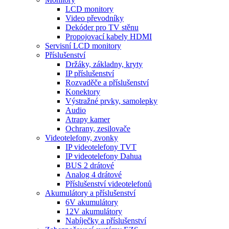
LCD monitory
Video převodníky
Dekóder pro TV stěnu
Propojovací kabely HDMI
Servisní LCD monitory
Příslušenství
Držáky, základny, kryty
IP příslušenství
Rozvaděče a příslušenství
Konektory
Výstražné prvky, samolepky
Audio
Atrapy kamer
Ochrany, zesilovače
Videotelefony, zvonky
IP videotelefony TVT
IP videotelefony Dahua
BUS 2 drátové
Analog 4 drátové
Příslušenství videotelefonů
Akumulátory a příslušenství
6V akumulátory
12V akumulátory
Nabíječky a příslušenství