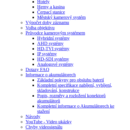
Hotely
Herny a kasina
Čerpací stanice
Městský kamerový systém
Výpočet doby záznamu
Volba objektivu
Průvodce kamerovým systémem
Hybridní systémy
AHD systémy
HD-TVI systémy
IP systémy
HD-SDI systémy
Analogové systémy
Dotazy FAQ
Informace o akumulátorech
Základní pokyny pro obsluhu baterií
Kompletní specifikace nabíjení, vybíjení,
skladování, konstrukce
Popis, rozměry a rozložení konektorů
akumulátorů
Kompletní informace o Akumulátorech ke
stažení
Návody
YouTube - Video ukázky
Chyby videosignálu