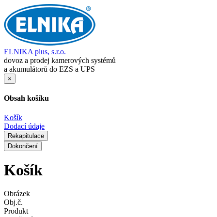
ELNIKA plus, s.r.o.
dovoz a prodej kamerových systémů
a akumulátorů do EZS a UPS
×
Obsah košíku
Košík
Dodací údaje
Rekapitulace
Dokončení
Košík
Obrázek
Obj.č.
Produkt