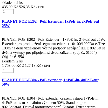
skladem: 2 ks
435,00 Kč
526,35 Kč
s DPH
PLANET POE-E202 - PoE Extender, 1xPoE-in, 2xPoE-out
25W
PLANET POE-E202 - PoE Extender - 1×PoE-in, 2×PoE-out 25W.
Extender pro prodloužení segmentu ethernet 10/100/1000Base-T ze
100m na delší vzdálenosti včetně podpory napájení IEEE 802.3at se
dvěma výstupy pro připojení až dvou zařízení. (obj. č.: 61554)
Obj. č.:
61554
skladem: 2 ks
1 758,00 Kč
2 127,18 Kč
s DPH
PLANET POE-E304 - PoE extender, 1×PoE-in, 4×PoE-out,
50W
PLANET POE-E304 - PoE extender, osazení vstupů 1×PoE-in,
4×PoE-out s maximálním výkonem 50W. Standard poe
802.3bt/at/af. Datová propustnost portů Gigabit. Extender pro