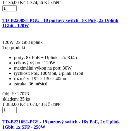
1 136,00 Kč
1 374,56 Kč
s DPH
TD-B2208S1-PGU - 10 portový switch - 8x PoE, 2x Uplink
1Gbit - 120W
120W, 2x Gbit uplink
Top produkt
porty
: 8x PoE + Uplink - 2x RJ45
celkový výkon
: 120W
maximální výkon na port
: 30W
rychlost
: PoE-100Mbit, Uplink 1Gbit
rozměry
: 195 × 130 × 40mm
záruka
: 36 měsíců
Obj. č.:
27073
skladem: 35 ks
1 383,00 Kč
1 673,43 Kč
s DPH
TD-B2216S1-PGS - 19 portový switch - 16x PoE, 2x Uplink
1Gbit, 1x SFP - 250W