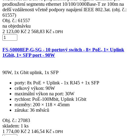
prodloužení segmentu ethernet 10/100/1000Base-T ze 100m na
delší vzdálenosti včetně podpory napájení IEEE 802.3at. (obj. č.:
61557)
Obj. č.:
61557
na objednávku
2 123,00 Kč
2 568,83 Kč
s DPH
FS-S0008EP-G-SG - 10 portový switch - 8× PoE, 1× Uplink
1Gbit, 1× SFP port - 90W
90W, 1x Gbit uplink, 1x SFP
porty
: 8x PoE + Uplink - 1x RJ45 + 1x SFP
celkový výkon
: 90W
maximální výkon na port
: 30W
rychlost
: PoE-100Mbit, Uplink 1Gbit
rozměry
: 200 × 118 × 45mm
záruka
: 36 měsíců
Obj. č.:
27083
skladem: 1 ks
1 774,00 Kč
2 146,54 Kč
s DPH