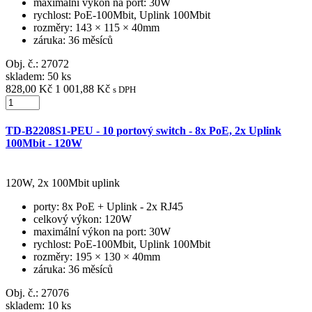
maximální výkon na port
: 30W
rychlost
: PoE-100Mbit, Uplink 100Mbit
rozměry
: 143 × 115 × 40mm
záruka
: 36 měsíců
Obj. č.:
27072
skladem: 50 ks
828,00 Kč
1 001,88 Kč
s DPH
TD-B2208S1-PEU - 10 portový switch - 8x PoE, 2x Uplink
100Mbit - 120W
120W, 2x 100Mbit uplink
porty
: 8x PoE + Uplink - 2x RJ45
celkový výkon
: 120W
maximální výkon na port
: 30W
rychlost
: PoE-100Mbit, Uplink 100Mbit
rozměry
: 195 × 130 × 40mm
záruka
: 36 měsíců
Obj. č.:
27076
skladem: 10 ks