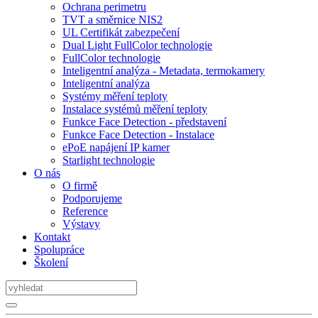
Ochrana perimetru
TVT a směrnice NIS2
UL Certifikát zabezpečení
Dual Light FullColor technologie
FullColor technologie
Inteligentní analýza - Metadata, termokamery
Inteligentní analýza
Systémy měření teploty
Instalace systémů měření teploty
Funkce Face Detection - představení
Funkce Face Detection - Instalace
ePoE napájení IP kamer
Starlight technologie
O nás
O firmě
Podporujeme
Reference
Výstavy
Kontakt
Spolupráce
Školení