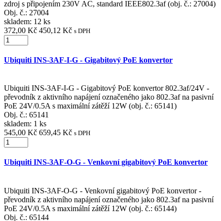
zdroj s připojením 230V AC, standard IEEE802.3af (obj. č.: 27004)
Obj. č.:
27004
skladem: 12 ks
372,00 Kč
450,12 Kč
s DPH
Ubiquiti INS-3AF-I-G - Gigabitový PoE konvertor
Ubiquiti INS-3AF-I-G - Gigabitový PoE konvertor 802.3af/24V -
převodník z aktivního napájení označeného jako 802.3af na pasivní
PoE 24V/0.5A s maximální zátěží 12W (obj. č.: 65141)
Obj. č.:
65141
skladem: 1 ks
545,00 Kč
659,45 Kč
s DPH
Ubiquiti INS-3AF-O-G - Venkovní gigabitový PoE konvertor
Ubiquiti INS-3AF-O-G - Venkovní gigabitový PoE konvertor -
převodník z aktivního napájení označeného jako 802.3af na pasivní
PoE 24V/0.5A s maximální zátěží 12W (obj. č.: 65144)
Obj. č.:
65144