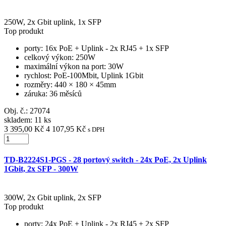
250W, 2x Gbit uplink, 1x SFP
Top produkt
porty
: 16x PoE + Uplink - 2x RJ45 + 1x SFP
celkový výkon
: 250W
maximální výkon na port
: 30W
rychlost
: PoE-100Mbit, Uplink 1Gbit
rozměry
: 440 × 180 × 45mm
záruka
: 36 měsíců
Obj. č.:
27074
skladem: 11 ks
3 395,00 Kč
4 107,95 Kč
s DPH
TD-B2224S1-PGS - 28 portový switch - 24x PoE, 2x Uplink
1Gbit, 2x SFP - 300W
300W, 2x Gbit uplink, 2x SFP
Top produkt
porty
: 24x PoE + Uplink - 2x RJ45 + 2x SFP