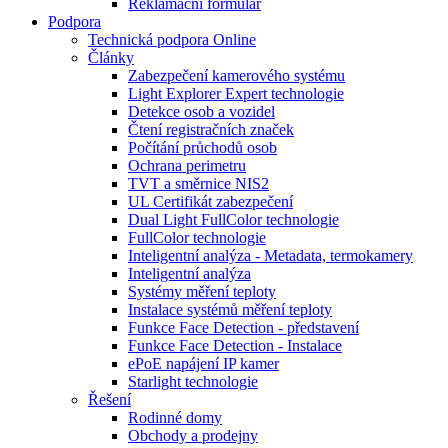
Reklamační formulář
Podpora
Technická podpora Online
Články
Zabezpečení kamerového systému
Light Explorer Expert technologie
Detekce osob a vozidel
Čtení registračních značek
Počítání průchodů osob
Ochrana perimetru
TVT a směrnice NIS2
UL Certifikát zabezpečení
Dual Light FullColor technologie
FullColor technologie
Inteligentní analýza - Metadata, termokamery
Inteligentní analýza
Systémy měření teploty
Instalace systémů měření teploty
Funkce Face Detection - představení
Funkce Face Detection - Instalace
ePoE napájení IP kamer
Starlight technologie
Řešení
Rodinné domy
Obchody a prodejny