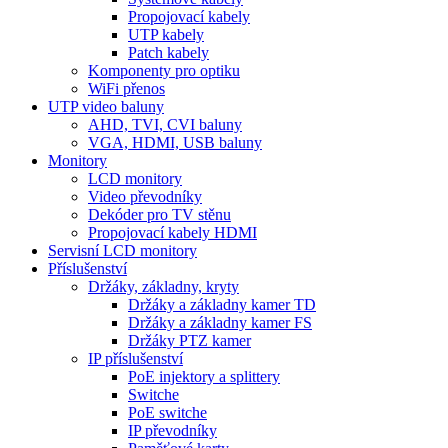
Propojovací kabely
UTP kabely
Patch kabely
Komponenty pro optiku
WiFi přenos
UTP video baluny
AHD, TVI, CVI baluny
VGA, HDMI, USB baluny
Monitory
LCD monitory
Video převodníky
Dekóder pro TV stěnu
Propojovací kabely HDMI
Servisní LCD monitory
Příslušenství
Držáky, základny, kryty
Držáky a základny kamer TD
Držáky a základny kamer FS
Držáky PTZ kamer
IP příslušenství
PoE injektory a splittery
Switche
PoE switche
IP převodníky