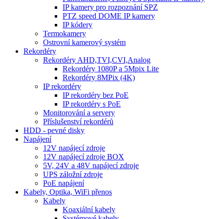
IP kamery pro rozpoznání SPZ
PTZ speed DOME IP kamery
IP kódery
Termokamery
Ostrovní kamerový systém
Rekordéry
Rekordéry AHD,TVI,CVI,Analog
Rekordéry 1080P a 5Mpix Lite
Rekordéry 8MPix (4K)
IP rekordéry
IP rekordéry bez PoE
IP rekordéry s PoE
Monitorování a servery
Příslušenství rekordérů
HDD - pevné disky
Napájení
12V napájecí zdroje
12V napájecí zdroje BOX
5V, 24V a 48V napájecí zdroje
UPS záložní zdroje
PoE napájení
Kabely, Optika, WiFi přenos
Kabely
Koaxiální kabely
Systémové kabely