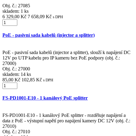
Obj. č.:
27085
skladem: 1 ks
6 329,00 Kč
7 658,09 Kč
s DPH
PoE - pasivní sada kabelů (injector a splitter)
PoE - pasivní sada kabelů (injector a splitter), slouží k napájení DC
12V po UTP kabelu pro IP kameru bez PoE podpory (obj. č.:
27000)
Obj. č.:
27000
skladem: 14 ks
85,00 Kč
102,85 Kč
s DPH
FS-PD1001-E10 - 1 kanálový PoE splitter
FS-PD1001-E10 - 1 kanálový PoE splitter - rozděluje napájení a
data z PoE - výstupní napětí pro napájení kamery DC 12V (obj. č.:
27010)
Obj. č.:
27010