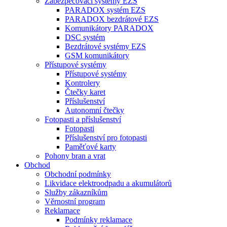
Zabezpečovací systémy EZS
PARADOX systém EZS
PARADOX bezdrátové EZS
Komunikátory PARADOX
DSC systém
Bezdrátové systémy EZS
GSM komunikátory
Přístupové systémy
Přístupové systémy
Kontrolery
Čtečky karet
Příslušenství
Autonomní čtečky
Fotopasti a příslušenství
Fotopasti
Příslušenství pro fotopasti
Paměťové karty
Pohony bran a vrat
Obchod
Obchodní podmínky
Likvidace elektroodpadu a akumulátorů
Služby zákazníkům
Věrnostní program
Reklamace
Podmínky reklamace