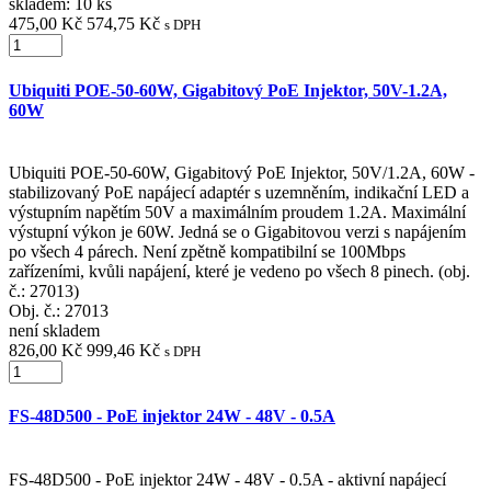
skladem: 10 ks
475,00 Kč
574,75 Kč
s DPH
Ubiquiti POE-50-60W, Gigabitový PoE Injektor, 50V-1.2A,
60W
Ubiquiti POE-50-60W, Gigabitový PoE Injektor, 50V/1.2A, 60W -
stabilizovaný PoE napájecí adaptér s uzemněním, indikační LED a
výstupním napětím 50V a maximálním proudem 1.2A. Maximální
výstupní výkon je 60W. Jedná se o Gigabitovou verzi s napájením
po všech 4 párech. Není zpětně kompatibilní se 100Mbps
zařízeními, kvůli napájení, které je vedeno po všech 8 pinech. (obj.
č.: 27013)
Obj. č.:
27013
není skladem
826,00 Kč
999,46 Kč
s DPH
FS-48D500 - PoE injektor 24W - 48V - 0.5A
FS-48D500 - PoE injektor 24W - 48V - 0.5A - aktivní napájecí