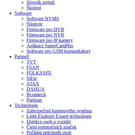
Slovník pojmů
Školení
Software
Software NVMS
Nástroje
Firmware pro DVR
Firmware pro NVR
Firmware pro IP kamery
Aplikace SuperCamPlus
Software pro GSM komunikátory
Partneři
TVT
FSAN
FOLKSAFE
SiFar
AJAX
DAHUA
Bcomtech
Partizan
Technologie
Zabezpečení kamerového systému
Light Explorer Expert technologie
Detekce osob a vozidel
Čtení registračních značek
Počítání průchodů osob