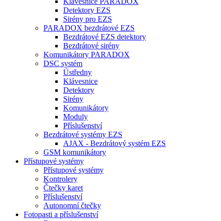
Klávesnice PARADOX
Detektory EZS
Sirény pro EZS
PARADOX bezdrátové EZS
Bezdrátové EZS detektory
Bezdrátové sirény
Komunikátory PARADOX
DSC systém
Ústředny
Klávesnice
Detektory
Sirény
Komunikátory
Moduly
Příslušenství
Bezdrátové systémy EZS
AJAX - Bezdrátový systém EZS
GSM komunikátory
Přístupové systémy
Přístupové systémy
Kontrolery
Čtečky karet
Příslušenství
Autonomní čtečky
Fotopasti a příslušenství