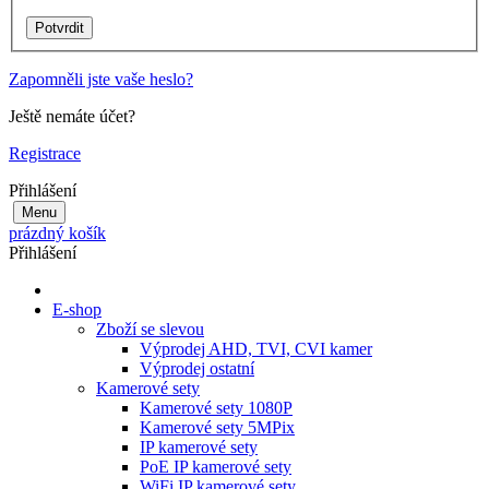
Zapomněli jste vaše heslo?
Ještě nemáte účet?
Registrace
Přihlášení
Menu
prázdný košík
Přihlášení
E-shop
Zboží se slevou
Výprodej AHD, TVI, CVI kamer
Výprodej ostatní
Kamerové sety
Kamerové sety 1080P
Kamerové sety 5MPix
IP kamerové sety
PoE IP kamerové sety
WiFi IP kamerové sety