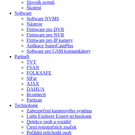
Slovník pojmů
Školení
Software
Software NVMS
Nástroje
Firmware pro DVR
Firmware pro NVR
Firmware pro IP kamery
Aplikace SuperCamPlus
Software pro GSM komunikátory
Partneři
TVT
FSAN
FOLKSAFE
SiFar
AJAX
DAHUA
Bcomtech
Partizan
Technologie
Zabezpečení kamerového systému
Light Explorer Expert technologie
Detekce osob a vozidel
Čtení registračních značek
Počítání průchodů osob