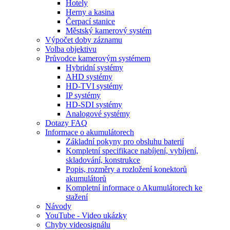
Hotely
Herny a kasina
Čerpací stanice
Městský kamerový systém
Výpočet doby záznamu
Volba objektivu
Průvodce kamerovým systémem
Hybridní systémy
AHD systémy
HD-TVI systémy
IP systémy
HD-SDI systémy
Analogové systémy
Dotazy FAQ
Informace o akumulátorech
Základní pokyny pro obsluhu baterií
Kompletní specifikace nabíjení, vybíjení,
skladování, konstrukce
Popis, rozměry a rozložení konektorů
akumulátorů
Kompletní informace o Akumulátorech ke
stažení
Návody
YouTube - Video ukázky
Chyby videosignálu