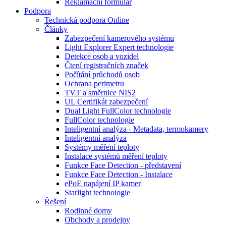
Reklamační formulář
Podpora
Technická podpora Online
Články
Zabezpečení kamerového systému
Light Explorer Expert technologie
Detekce osob a vozidel
Čtení registračních značek
Počítání průchodů osob
Ochrana perimetru
TVT a směrnice NIS2
UL Certifikát zabezpečení
Dual Light FullColor technologie
FullColor technologie
Inteligentní analýza - Metadata, termokamery
Inteligentní analýza
Systémy měření teploty
Instalace systémů měření teploty
Funkce Face Detection - představení
Funkce Face Detection - Instalace
ePoE napájení IP kamer
Starlight technologie
Řešení
Rodinné domy
Obchody a prodejny