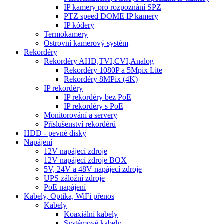
IP kamery pro rozpoznání SPZ
PTZ speed DOME IP kamery
IP kódery
Termokamery
Ostrovní kamerový systém
Rekordéry
Rekordéry AHD,TVI,CVI,Analog
Rekordéry 1080P a 5Mpix Lite
Rekordéry 8MPix (4K)
IP rekordéry
IP rekordéry bez PoE
IP rekordéry s PoE
Monitorování a servery
Příslušenství rekordérů
HDD - pevné disky
Napájení
12V napájecí zdroje
12V napájecí zdroje BOX
5V, 24V a 48V napájecí zdroje
UPS záložní zdroje
PoE napájení
Kabely, Optika, WiFi přenos
Kabely
Koaxiální kabely
Systémové kabely