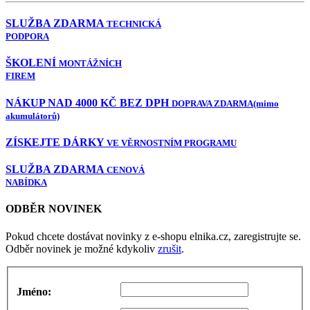
SLUŽBA ZDARMA
TECHNICKÁ
PODPORA
ŠKOLENÍ
MONTÁŽNÍCH
FIREM
NÁKUP NAD 4000 KČ BEZ DPH
DOPRAVA ZDARMA
(mimo
akumulátorů)
ZÍSKEJTE DÁRKY
VE VĚRNOSTNÍM PROGRAMU
SLUŽBA ZDARMA
CENOVÁ
NABÍDKA
ODBĚR NOVINEK
Pokud chcete dostávat novinky z e-shopu elnika.cz, zaregistrujte se.
Odběr novinek je možné kdykoliv
zrušit
.
Jméno: