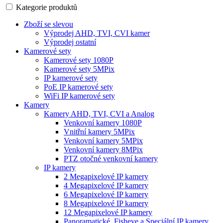
Kategorie produktů
Zboží se slevou
Výprodej AHD, TVI, CVI kamer
Výprodej ostatní
Kamerové sety
Kamerové sety 1080P
Kamerové sety 5MPix
IP kamerové sety
PoE IP kamerové sety
WiFi IP kamerové sety
Kamery
Kamery AHD, TVI, CVI a Analog
Venkovní kamery 1080P
Vnitřní kamery 5MPix
Venkovní kamery 5MPix
Venkovní kamery 8MPix
PTZ otočné venkovní kamery
IP kamery
2 Megapixelové IP kamery
4 Megapixelové IP kamery
6 Megapixelové IP kamery
8 Megapixelové IP kamery
12 Megapixelové IP kamery
Panoramatické, Fisheye a Speciální IP kamery