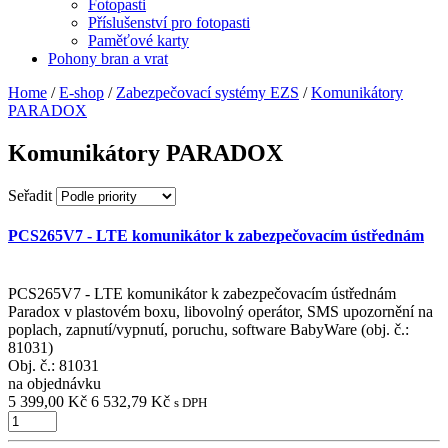
Fotopasti
Příslušenství pro fotopasti
Paměťové karty
Pohony bran a vrat
Home
/
E-shop
/
Zabezpečovací systémy EZS
/
Komunikátory
PARADOX
Komunikátory PARADOX
Seřadit
PCS265V7 - LTE komunikátor k zabezpečovacím ústřednám
PCS265V7 - LTE komunikátor k zabezpečovacím ústřednám
Paradox v plastovém boxu, libovolný operátor, SMS upozornění na
poplach, zapnutí/vypnutí, poruchu, software BabyWare (obj. č.:
81031)
Obj. č.:
81031
na objednávku
5 399,00 Kč
6 532,79 Kč
s DPH