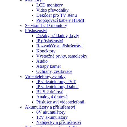
LCD monitory
Video převodníky
Dekóder pro TV stěnu
Propojovací kabely HDMI
Servisní LCD monitory
Příslušenství
Držáky, základny, kryty
IP příslušenství
Rozvaděče a příslušenství
Konektory
Výstražné prvky, samolepky
Audio
Atrapy kamer
Ochrany, zesilovače
Videotelefony, zvonky
IP videotelefony TVT
IP videotelefony Dahua
BUS 2 drátové
Analog 4 drátové
Příslušenství videotelefonů
Akumulátory a příslušenství
6V akumulátory
12V akumulátory
Nabíječky a příslušenství