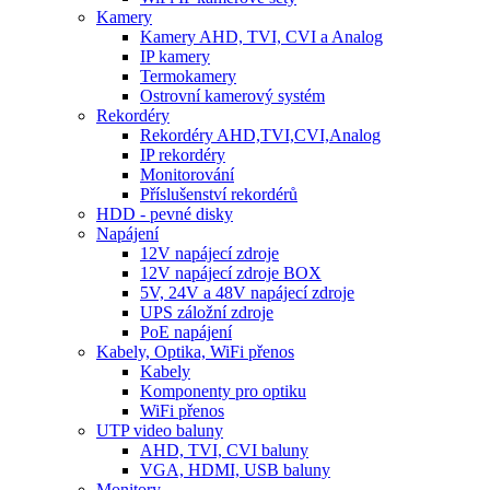
Kamery
Kamery AHD, TVI, CVI a Analog
IP kamery
Termokamery
Ostrovní kamerový systém
Rekordéry
Rekordéry AHD,TVI,CVI,Analog
IP rekordéry
Monitorování
Příslušenství rekordérů
HDD - pevné disky
Napájení
12V napájecí zdroje
12V napájecí zdroje BOX
5V, 24V a 48V napájecí zdroje
UPS záložní zdroje
PoE napájení
Kabely, Optika, WiFi přenos
Kabely
Komponenty pro optiku
WiFi přenos
UTP video baluny
AHD, TVI, CVI baluny
VGA, HDMI, USB baluny
Monitory