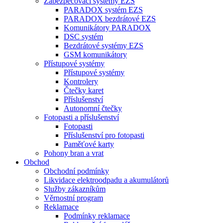
Zabezpečovací systémy EZS
PARADOX systém EZS
PARADOX bezdrátové EZS
Komunikátory PARADOX
DSC systém
Bezdrátové systémy EZS
GSM komunikátory
Přístupové systémy
Přístupové systémy
Kontrolery
Čtečky karet
Příslušenství
Autonomní čtečky
Fotopasti a příslušenství
Fotopasti
Příslušenství pro fotopasti
Paměťové karty
Pohony bran a vrat
Obchod
Obchodní podmínky
Likvidace elektroodpadu a akumulátorů
Služby zákazníkům
Věrnostní program
Reklamace
Podmínky reklamace