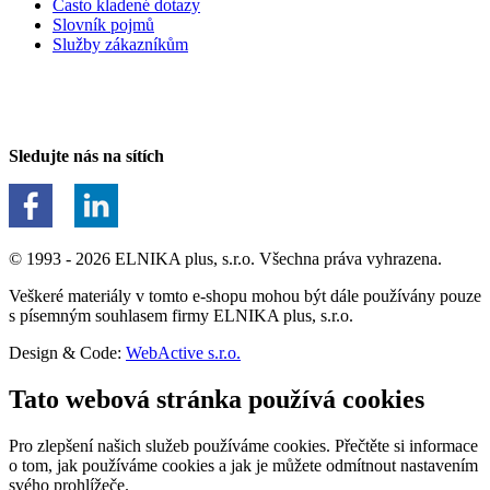
Často kladené dotazy
Slovník pojmů
Služby zákazníkům
Sledujte nás na sítích
© 1993 - 2026 ELNIKA plus, s.r.o. Všechna práva vyhrazena.
Veškeré materiály v tomto e-shopu mohou být dále používány pouze
s písemným souhlasem firmy ELNIKA plus, s.r.o.
Design & Code:
WebActive s.r.o.
Tato webová stránka používá cookies
Pro zlepšení našich služeb používáme cookies. Přečtěte si informace
o tom, jak používáme cookies a jak je můžete odmítnout nastavením
svého prohlížeče.