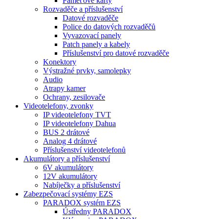
Paměťové karty
Rozvaděče a příslušenství
Datové rozvaděče
Police do datových rozvaděčů
Vyvazovací panely
Patch panely a kabely
Příslušenství pro datové rozvaděče
Konektory
Výstražné prvky, samolepky
Audio
Atrapy kamer
Ochrany, zesilovače
Videotelefony, zvonky
IP videotelefony TVT
IP videotelefony Dahua
BUS 2 drátové
Analog 4 drátové
Příslušenství videotelefonů
Akumulátory a příslušenství
6V akumulátory
12V akumulátory
Nabíječky a příslušenství
Zabezpečovací systémy EZS
PARADOX systém EZS
Ústředny PARADOX