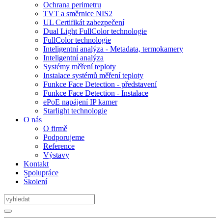
Ochrana perimetru
TVT a směrnice NIS2
UL Certifikát zabezpečení
Dual Light FullColor technologie
FullColor technologie
Inteligentní analýza - Metadata, termokamery
Inteligentní analýza
Systémy měření teploty
Instalace systémů měření teploty
Funkce Face Detection - představení
Funkce Face Detection - Instalace
ePoE napájení IP kamer
Starlight technologie
O nás
O firmě
Podporujeme
Reference
Výstavy
Kontakt
Spolupráce
Školení