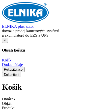
ELNIKA plus, s.r.o.
dovoz a prodej kamerových systémů
a akumulátorů do EZS a UPS
×
Obsah košíku
Košík
Dodací údaje
Rekapitulace
Dokončení
Košík
Obrázek
Obj.č.
Produkt