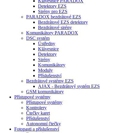
Klávesnice PARADOX
Detektory EZS
Sirény pro EZS
PARADOX bezdrátové EZS
Bezdrátové EZS detektory
Bezdrátové sirény
Komunikátory PARADOX
DSC systém
Ústředny
Klávesnice
Detektory
Sirény
Komunikátory
Moduly
Příslušenství
Bezdrátové systémy EZS
AJAX - Bezdrátový systém EZS
GSM komunikátory
Přístupové systémy
Přístupové systémy
Kontrolery
Čtečky karet
Příslušenství
Autonomní čtečky
Fotopasti a příslušenství