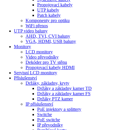
Propojovací kabely
UTP kabely
Patch kabely
Komponenty pro optiku
WiFi přenos
UTP video baluny
AHD, TVI, CVI baluny
VGA, HDMI, USB baluny
Monitory
LCD monitory
Video převodníky
Dekóder pro TV stěnu
Propojovací kabely HDMI
Servisní LCD monitory
Příslušenství
Držáky, základny, kryty
Držáky a základny kamer TD
Držáky a základny kamer FS
Držáky PTZ kamer
IP příslušenství
PoE injektory a splittery
Switche
PoE switche
IP převodníky