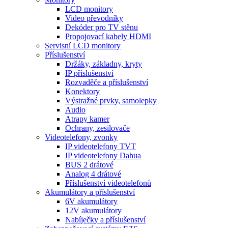
LCD monitory
Video převodníky
Dekóder pro TV stěnu
Propojovací kabely HDMI
Servisní LCD monitory
Příslušenství
Držáky, základny, kryty
IP příslušenství
Rozvaděče a příslušenství
Konektory
Výstražné prvky, samolepky
Audio
Atrapy kamer
Ochrany, zesilovače
Videotelefony, zvonky
IP videotelefony TVT
IP videotelefony Dahua
BUS 2 drátové
Analog 4 drátové
Příslušenství videotelefonů
Akumulátory a příslušenství
6V akumulátory
12V akumulátory
Nabíječky a příslušenství