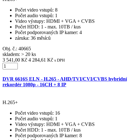
Počet video vstupů
: 8
Počet audio vstupů
: 1
Video výstupy
: HDMI + VGA + CVBS
Počet HDD
: 1 - max. 10TB / kus
Počet podporovaných IP kamer
: 4
záruka
: 36 měsíců
Obj. č.:
40665
skladem: > 20 ks
3 541,00 Kč
4 284,61 Kč
s DPH
DVR 6616S ELN - H.265 - AHD/TVI/CVI/CVBS hybridní
rekordér 1080p - 16CH + 8 IP
H.265+
Počet video vstupů
: 16
Počet audio vstupů
: 1
Video výstupy
: HDMI + VGA + CVBS
Počet HDD
: 1 - max. 10TB / kus
Počet podporovaných IP kamer
: 8