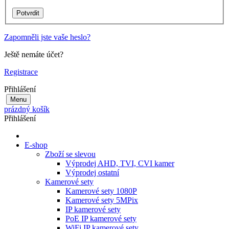
Zapomněli jste vaše heslo?
Ještě nemáte účet?
Registrace
Přihlášení
Menu
prázdný košík
Přihlášení
E-shop
Zboží se slevou
Výprodej AHD, TVI, CVI kamer
Výprodej ostatní
Kamerové sety
Kamerové sety 1080P
Kamerové sety 5MPix
IP kamerové sety
PoE IP kamerové sety
WiFi IP kamerové sety