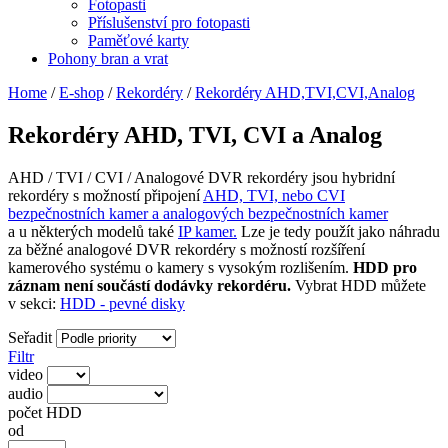
Fotopasti
Příslušenství pro fotopasti
Paměťové karty
Pohony bran a vrat
Home
/
E-shop
/
Rekordéry
/
Rekordéry AHD,TVI,CVI,Analog
Rekordéry AHD, TVI, CVI a Analog
AHD / TVI / CVI / Analogové DVR rekordéry jsou hybridní
rekordéry s možností připojení
AHD, TVI, nebo CVI
bezpečnostních kamer a analogových bezpečnostních kamer
a u některých modelů také
IP kamer.
Lze je tedy použít jako náhradu
za běžné analogové DVR rekordéry s možností rozšíření
kamerového systému o kamery s vysokým rozlišením.
HDD pro
záznam není součástí dodávky rekordéru.
Vybrat HDD můžete
v sekci:
HDD - pevné disky
Seřadit
Filtr
video
audio
počet HDD
od