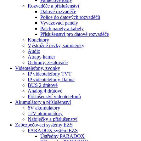
Paměťové karty
Rozvaděče a příslušenství
Datové rozvaděče
Police do datových rozvaděčů
Vyvazovací panely
Patch panely a kabely
Příslušenství pro datové rozvaděče
Konektory
Výstražné prvky, samolepky
Audio
Atrapy kamer
Ochrany, zesilovače
Videotelefony, zvonky
IP videotelefony TVT
IP videotelefony Dahua
BUS 2 drátové
Analog 4 drátové
Příslušenství videotelefonů
Akumulátory a příslušenství
6V akumulátory
12V akumulátory
Nabíječky a příslušenství
Zabezpečovací systémy EZS
PARADOX systém EZS
Ústředny PARADOX