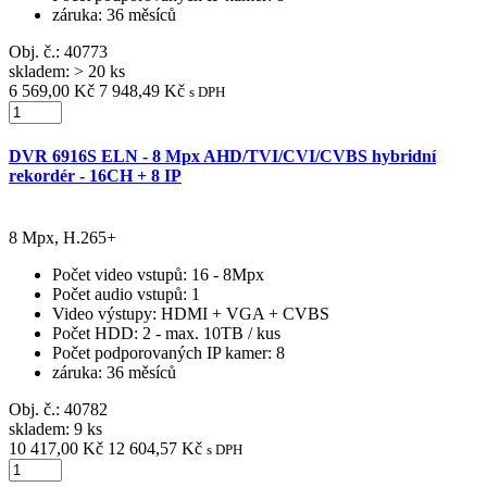
záruka
: 36 měsíců
Obj. č.:
40773
skladem: > 20 ks
6 569,00 Kč
7 948,49 Kč
s DPH
DVR 6916S ELN - 8 Mpx AHD/TVI/CVI/CVBS hybridní
rekordér - 16CH + 8 IP
8 Mpx, H.265+
Počet video vstupů
: 16 - 8Mpx
Počet audio vstupů
: 1
Video výstupy
: HDMI + VGA + CVBS
Počet HDD
: 2 - max. 10TB / kus
Počet podporovaných IP kamer
: 8
záruka
: 36 měsíců
Obj. č.:
40782
skladem: 9 ks
10 417,00 Kč
12 604,57 Kč
s DPH