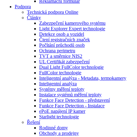
Reklamační formulář
Podpora
Technická podpora Online
Články
Zabezpečení kamerového systému
Light Explorer Expert technologie
Detekce osob a vozidel
Čtení registračních značek
Počítání průchodů osob
Ochrana perimetru
TVT a směrnice NIS2
UL Certifikát zabezpečení
Dual Light FullColor technologie
FullColor technologie
Inteligentní analýza - Metadata, termokamery
Inteligentní analýza
Systémy měření teploty
Instalace systémů měření teploty
Funkce Face Detection - představení
Funkce Face Detection - Instalace
ePoE napájení IP kamer
Starlight technologie
Řešení
Rodinné domy
Obchody a prodejny