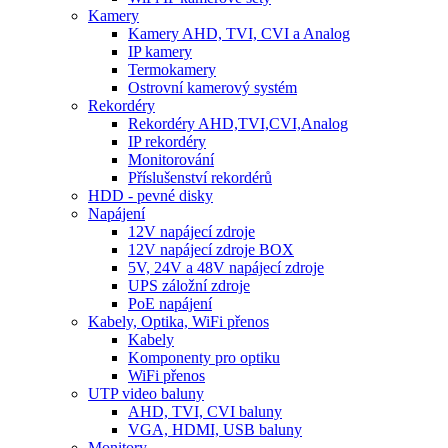
Kamery
Kamery AHD, TVI, CVI a Analog
IP kamery
Termokamery
Ostrovní kamerový systém
Rekordéry
Rekordéry AHD,TVI,CVI,Analog
IP rekordéry
Monitorování
Příslušenství rekordérů
HDD - pevné disky
Napájení
12V napájecí zdroje
12V napájecí zdroje BOX
5V, 24V a 48V napájecí zdroje
UPS záložní zdroje
PoE napájení
Kabely, Optika, WiFi přenos
Kabely
Komponenty pro optiku
WiFi přenos
UTP video baluny
AHD, TVI, CVI baluny
VGA, HDMI, USB baluny
Monitory