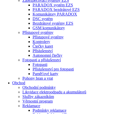
Zabezpečovací systémy EZS
PARADOX systém EZS
PARADOX bezdrátové EZS
Komunikátory PARADOX
DSC systém
Bezdrátové systémy EZS
GSM komunikátory
Přístupové systémy
Přístupové systémy
Kontrolery
Čtečky karet
Příslušenství
Autonomní čtečky
Fotopasti a příslušenství
Fotopasti
Příslušenství pro fotopasti
Paměťové karty
Pohony bran a vrat
Obchod
Obchodní podmínky
Likvidace elektroodpadu a akumulátorů
Služby zákazníkům
Věrnostní program
Reklamace
Podmínky reklamace