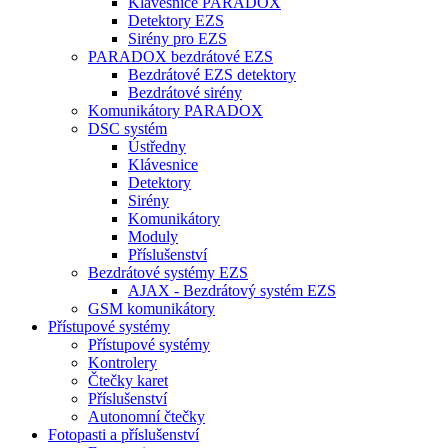
Klávesnice PARADOX
Detektory EZS
Sirény pro EZS
PARADOX bezdrátové EZS
Bezdrátové EZS detektory
Bezdrátové sirény
Komunikátory PARADOX
DSC systém
Ústředny
Klávesnice
Detektory
Sirény
Komunikátory
Moduly
Příslušenství
Bezdrátové systémy EZS
AJAX - Bezdrátový systém EZS
GSM komunikátory
Přístupové systémy
Přístupové systémy
Kontrolery
Čtečky karet
Příslušenství
Autonomní čtečky
Fotopasti a příslušenství