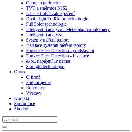
Ochrana perimetru
TVT a směrnice NIS2
UL Certifikát zabezpečení
Dual Light FullColor technologie
FullColor technologie
Inteligentní analýza - Metadata, termokamery
Inteligentní analýza
Systémy měření teploty
Instalace systémů měření teploty
Funkce Face Detection - představení
Funkce Face Detection - Instalace
ePoE napájení IP kamer
Starlight technologie
O nás
O firmě
Podporujeme
Reference
Výstavy
Kontakt
Spolupráce
Školení