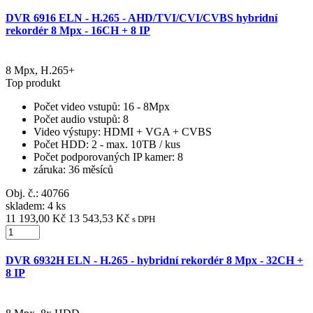
DVR 6916 ELN - H.265 - AHD/TVI/CVI/CVBS hybridní
rekordér 8 Mpx - 16CH + 8 IP
8 Mpx, H.265+
Top produkt
Počet video vstupů
: 16 - 8Mpx
Počet audio vstupů
: 8
Video výstupy
: HDMI + VGA + CVBS
Počet HDD
: 2 - max. 10TB / kus
Počet podporovaných IP kamer
: 8
záruka
: 36 měsíců
Obj. č.:
40766
skladem: 4 ks
11 193,00 Kč
13 543,53 Kč
s DPH
DVR 6932H ELN - H.265 - hybridní rekordér 8 Mpx - 32CH +
8 IP