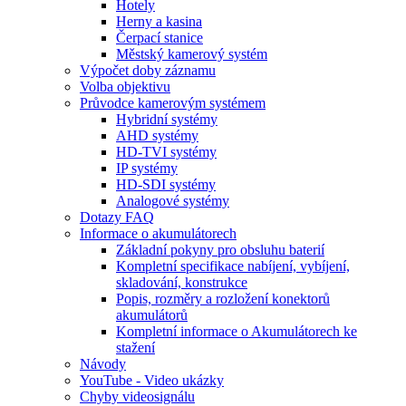
Hotely
Herny a kasina
Čerpací stanice
Městský kamerový systém
Výpočet doby záznamu
Volba objektivu
Průvodce kamerovým systémem
Hybridní systémy
AHD systémy
HD-TVI systémy
IP systémy
HD-SDI systémy
Analogové systémy
Dotazy FAQ
Informace o akumulátorech
Základní pokyny pro obsluhu baterií
Kompletní specifikace nabíjení, vybíjení,
skladování, konstrukce
Popis, rozměry a rozložení konektorů
akumulátorů
Kompletní informace o Akumulátorech ke
stažení
Návody
YouTube - Video ukázky
Chyby videosignálu