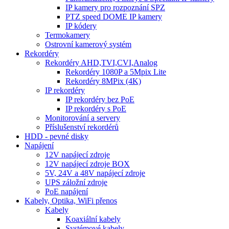
IP kamery pro rozpoznání SPZ
PTZ speed DOME IP kamery
IP kódery
Termokamery
Ostrovní kamerový systém
Rekordéry
Rekordéry AHD,TVI,CVI,Analog
Rekordéry 1080P a 5Mpix Lite
Rekordéry 8MPix (4K)
IP rekordéry
IP rekordéry bez PoE
IP rekordéry s PoE
Monitorování a servery
Příslušenství rekordérů
HDD - pevné disky
Napájení
12V napájecí zdroje
12V napájecí zdroje BOX
5V, 24V a 48V napájecí zdroje
UPS záložní zdroje
PoE napájení
Kabely, Optika, WiFi přenos
Kabely
Koaxiální kabely
Systémové kabely