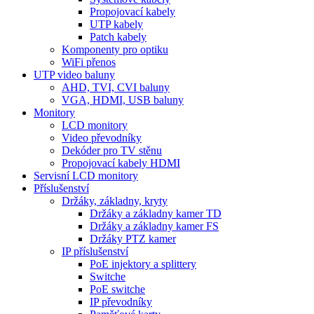
Propojovací kabely
UTP kabely
Patch kabely
Komponenty pro optiku
WiFi přenos
UTP video baluny
AHD, TVI, CVI baluny
VGA, HDMI, USB baluny
Monitory
LCD monitory
Video převodníky
Dekóder pro TV stěnu
Propojovací kabely HDMI
Servisní LCD monitory
Příslušenství
Držáky, základny, kryty
Držáky a základny kamer TD
Držáky a základny kamer FS
Držáky PTZ kamer
IP příslušenství
PoE injektory a splittery
Switche
PoE switche
IP převodníky