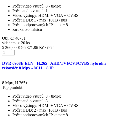
Počet video vstupů
: 8 - 8Mpx
Počet audio vstupů
: 1
Video výstupy
: HDMI + VGA + CVBS
Počet HDD
: 1 - max. 10TB / kus
Počet podporovaných IP kamer
: 8
záruka
: 36 měsíců
Obj. č.:
40781
skladem: > 20 ks
5 266,00 Kč
6 371,86 Kč
s DPH
DVR 6908E ELN - H.265 - AHD/TVI/CVI/CVBS hybridní
rekordér 8 Mpx - 8CH + 8 IP
8 Mpx, H.265+
Top produkt
Počet video vstupů
: 8 - 8Mpx
Počet audio vstupů
: 8
Video výstupy
: HDMI + VGA + CVBS
Počet HDD
: 2 - max. 10TB / kus
Počet podporovaných IP kamer
: 8