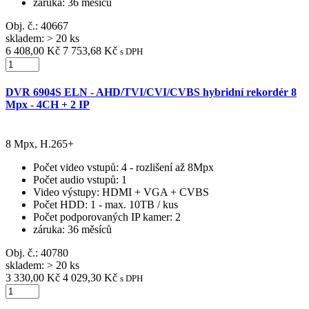
záruka
: 36 měsíců
Obj. č.:
40667
skladem: > 20 ks
6 408,00 Kč
7 753,68 Kč
s DPH
DVR 6904S ELN - AHD/TVI/CVI/CVBS hybridní rekordér 8
Mpx - 4CH + 2 IP
8 Mpx, H.265+
Počet video vstupů
: 4 - rozlišení až 8Mpx
Počet audio vstupů
: 1
Video výstupy
: HDMI + VGA + CVBS
Počet HDD
: 1 - max. 10TB / kus
Počet podporovaných IP kamer
: 2
záruka
: 36 měsíců
Obj. č.:
40780
skladem: > 20 ks
3 330,00 Kč
4 029,30 Kč
s DPH