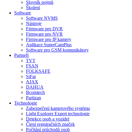
Slovník pojmů
Školení
Software
Software NVMS
Nástroje
Firmware pro DVR
Firmware pro NVR
Firmware pro IP kamery
Aplikace SuperCamPlus
Software pro GSM komunikátory
Partneři
TVT
FSAN
FOLKSAFE
SiFar
AJAX
DAHUA
Bcomtech
Partizan
Technologie
Zabezpečení kamerového systému
Light Explorer Expert technologie
Detekce osob a vozidel
Čtení registračních značek
Počítání průchodů osob