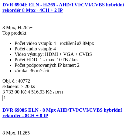
DVR 6904E ELN - H.265 - AHD/TVI/CVI/CVBS hybridní
rekordér 8 Mpx - 4CH + 2 IP
8 Mpx, H.265+
Top produkt
Počet video vstupů
: 4 - rozlišení až 8Mpx
Počet audio vstupů
: 4
Video výstupy
: HDMI + VGA + CVBS
Počet HDD
: 1 - max. 10TB / kus
Počet podporovaných IP kamer
: 2
záruka
: 36 měsíců
Obj. č.:
40772
skladem: > 20 ks
3 733,00 Kč
4 516,93 Kč
s DPH
DVR 6908S ELN - 8 Mpx AHD/TVI/CVI/CVBS hybridní
rekordér - 8CH + 8 IP
8 Mpx, H.265+