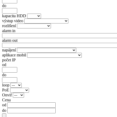
do
kapacita HDD
výstup video
rozlišení
alarm in
alarm out
napájení
aplikace mobil
počet IP
od
do
loop
PoE
Onvif
Cena
od
do