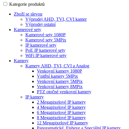
Kategorie produktů
Zboží se slevou
Výprodej AHD, TVI, CVI kamer
Výprodej ostatní
Kamerové sety
Kamerové sety 1080P
Kamerové sety 5MPix
IP kamerové sety
PoE IP kamerové sety
WiFi IP kamerové sety
Kamery
Kamery AHD, TVI, CVI a Analog
Venkovní kamery 1080P
Vnitřní kamery 5MPix
Venkovní kamery 5MPix
Venkovní kamery 8MPix
PTZ otočné venkovní kamery
IP kamery
2 Megapixelové IP kamery
4 Megapixelové IP kamery
6 Megapixelové IP kamery
8 Megapixelové IP kamery
12 Megapixelové IP kamery
Panoramatické, Fisheye a Speciální IP kamery