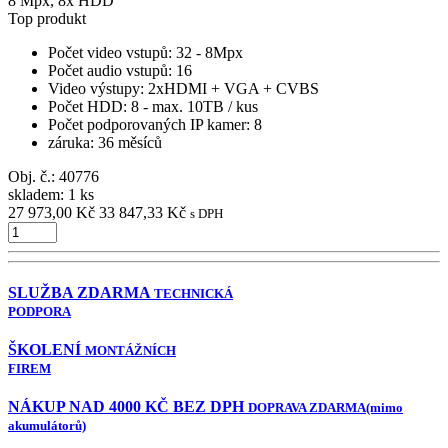
8 Mpx, 8x HDD
Top produkt
Počet video vstupů
: 32 - 8Mpx
Počet audio vstupů
: 16
Video výstupy
: 2xHDMI + VGA + CVBS
Počet HDD
: 8 - max. 10TB / kus
Počet podporovaných IP kamer
: 8
záruka
: 36 měsíců
Obj. č.:
40776
skladem: 1 ks
27 973,00 Kč
33 847,33 Kč
s DPH
SLUŽBA ZDARMA
TECHNICKÁ
PODPORA
ŠKOLENÍ
MONTÁŽNÍCH
FIREM
NÁKUP NAD 4000 KČ BEZ DPH
DOPRAVA ZDARMA
(mimo
akumulátorů)