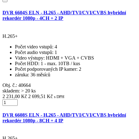
DVR 6604S ELN - H.265 - AHD/TVI/CVI/CVBS hybridní
rekordér 1080p - 4CH + 2 IP
H.265+
Počet video vstupů
: 4
Počet audio vstupů
: 1
Video výstupy
: HDMI + VGA + CVBS
Počet HDD
: 1 - max. 10TB / kus
Počet podporovaných IP kamer
: 2
záruka
: 36 měsíců
Obj. č.:
40664
skladem: > 20 ks
2 231,00 Kč
2 699,51 Kč
s DPH
DVR 6608S ELN - H.265 - AHD/TVI/CVI/CVBS hybridní
rekordér 1080p - 8CH + 4 IP
H.265+