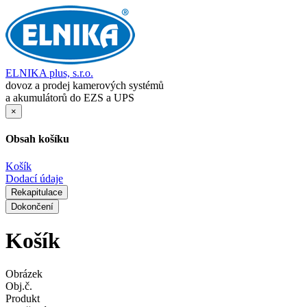
ELNIKA plus, s.r.o.
dovoz a prodej kamerových systémů
a akumulátorů do EZS a UPS
×
Obsah košíku
Košík
Dodací údaje
Rekapitulace
Dokončení
Košík
Obrázek
Obj.č.
Produkt