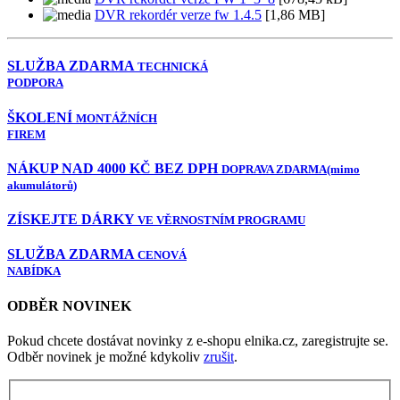
DVR rekordér verze fw 1.4.5
[1,86 MB]
SLUŽBA ZDARMA
TECHNICKÁ
PODPORA
ŠKOLENÍ
MONTÁŽNÍCH
FIREM
NÁKUP NAD 4000 KČ BEZ DPH
DOPRAVA ZDARMA
(mimo
akumulátorů)
ZÍSKEJTE DÁRKY
VE VĚRNOSTNÍM PROGRAMU
SLUŽBA ZDARMA
CENOVÁ
NABÍDKA
ODBĚR NOVINEK
Pokud chcete dostávat novinky z e-shopu elnika.cz, zaregistrujte se.
Odběr novinek je možné kdykoliv
zrušit
.