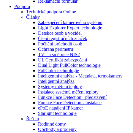
Reklamační formulář
Podpora
Technická podpora Online
Články
Zabezpečení kamerového systému
Light Explorer Expert technologie
Detekce osob a vozidel
Čtení registračních značek
Počítání průchodů osob
Ochrana perimetru
TVT a směrnice NIS2
UL Certifikát zabezpečení
Dual Light FullColor technologie
FullColor technologie
Inteligentní analýza - Metadata, termokamery
Inteligentní analýza
Systémy měření teploty
Instalace systémů měření teploty
Funkce Face Detection - představení
Funkce Face Detection - Instalace
ePoE napájení IP kamer
Starlight technologie
Řešení
Rodinné domy
Obchody a prodejny