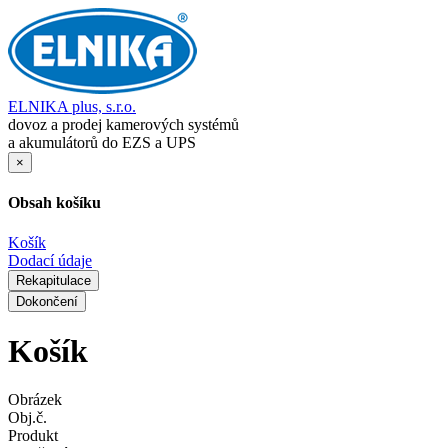
ELNIKA plus, s.r.o.
dovoz a prodej kamerových systémů
a akumulátorů do EZS a UPS
×
Obsah košíku
Košík
Dodací údaje
Rekapitulace
Dokončení
Košík
Obrázek
Obj.č.
Produkt