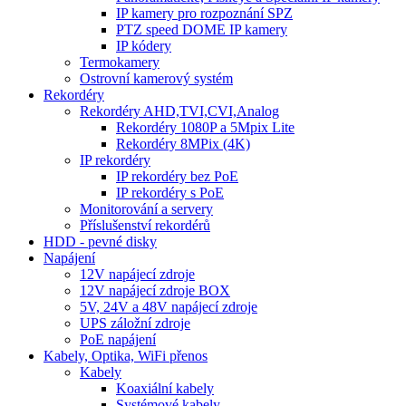
IP kamery pro rozpoznání SPZ
PTZ speed DOME IP kamery
IP kódery
Termokamery
Ostrovní kamerový systém
Rekordéry
Rekordéry AHD,TVI,CVI,Analog
Rekordéry 1080P a 5Mpix Lite
Rekordéry 8MPix (4K)
IP rekordéry
IP rekordéry bez PoE
IP rekordéry s PoE
Monitorování a servery
Příslušenství rekordérů
HDD - pevné disky
Napájení
12V napájecí zdroje
12V napájecí zdroje BOX
5V, 24V a 48V napájecí zdroje
UPS záložní zdroje
PoE napájení
Kabely, Optika, WiFi přenos
Kabely
Koaxiální kabely
Systémové kabely