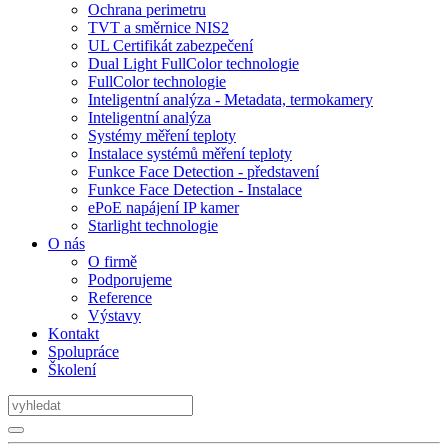
Ochrana perimetru
TVT a směrnice NIS2
UL Certifikát zabezpečení
Dual Light FullColor technologie
FullColor technologie
Inteligentní analýza - Metadata, termokamery
Inteligentní analýza
Systémy měření teploty
Instalace systémů měření teploty
Funkce Face Detection - představení
Funkce Face Detection - Instalace
ePoE napájení IP kamer
Starlight technologie
O nás
O firmě
Podporujeme
Reference
Výstavy
Kontakt
Spolupráce
Školení