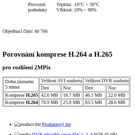
Provozní
Teplota: -10°C ~ 50°C
podmínky
Vlhkost: 10% ~ 90%
Objednací číslo:
40 766
Porovnání komprese H.264 a H.265
pro rozlišení 2MPix
Velikost AVI souboru
Velikost DVR souboru
Doba záznamu
5 minut
Den
Noc
Den
Noc
Komprese
H.265
42.6 MB
18.7 MB
46.1 MB
22.0 MB
Komprese
H.264
78.9 MB
25.8 MB
83.5 MB
28.6 MB
Produktový list
DVR rekordér verze FW 1_3_8
[678,45 kB]