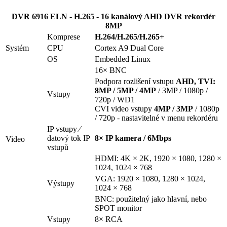
DVR 6916 ELN - H.265 - 16 kanálový AHD DVR rekordér
8MP
Komprese
H.264/H.265/H.265+
Systém
CPU
Cortex A9 Dual Core
OS
Embedded Linux
16× BNC
Podpora rozlišení vstupu
AHD, TVI:
8MP / 5MP / 4MP
/ 3MP / 1080p /
Vstupy
720p / WD1
CVI video vstupy
4MP / 3MP
/ 1080p
/ 720p - nastavitelné v menu rekordéru
IP vstupy ⁄
datový tok IP
8× IP kamera / 6Mbps
Video
vstupů
HDMI: 4K × 2K, 1920 × 1080, 1280 ×
1024, 1024 × 768
VGA: 1920 × 1080, 1280 × 1024,
Výstupy
1024 × 768
BNC: použitelný jako hlavní, nebo
SPOT monitor
Vstupy
8× RCA