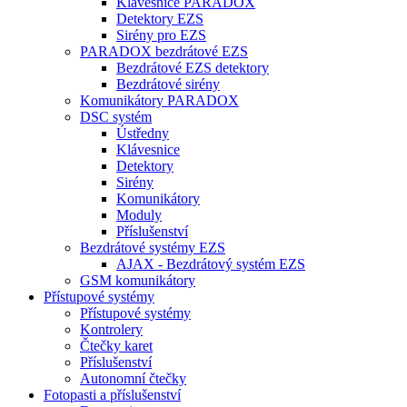
Klávesnice PARADOX
Detektory EZS
Sirény pro EZS
PARADOX bezdrátové EZS
Bezdrátové EZS detektory
Bezdrátové sirény
Komunikátory PARADOX
DSC systém
Ústředny
Klávesnice
Detektory
Sirény
Komunikátory
Moduly
Příslušenství
Bezdrátové systémy EZS
AJAX - Bezdrátový systém EZS
GSM komunikátory
Přístupové systémy
Přístupové systémy
Kontrolery
Čtečky karet
Příslušenství
Autonomní čtečky
Fotopasti a příslušenství