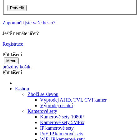
Zapomněli jste vaše heslo?
Ještě nemáte účet?
Registrace
Přihlášení
Menu
prázdný košík
Přihlášení
E-shop
Zboží se slevou
Výprodej AHD, TVI, CVI kamer
Výprodej ostatní
Kamerové sety
Kamerové sety 1080P
Kamerové sety 5MPix
IP kamerové sety
PoE IP kamerové sety
WiFi IP kamerové sety