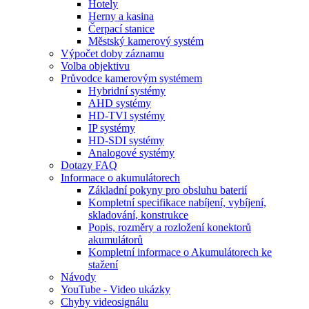
Hotely
Herny a kasina
Čerpací stanice
Městský kamerový systém
Výpočet doby záznamu
Volba objektivu
Průvodce kamerovým systémem
Hybridní systémy
AHD systémy
HD-TVI systémy
IP systémy
HD-SDI systémy
Analogové systémy
Dotazy FAQ
Informace o akumulátorech
Základní pokyny pro obsluhu baterií
Kompletní specifikace nabíjení, vybíjení,
skladování, konstrukce
Popis, rozměry a rozložení konektorů
akumulátorů
Kompletní informace o Akumulátorech ke
stažení
Návody
YouTube - Video ukázky
Chyby videosignálu