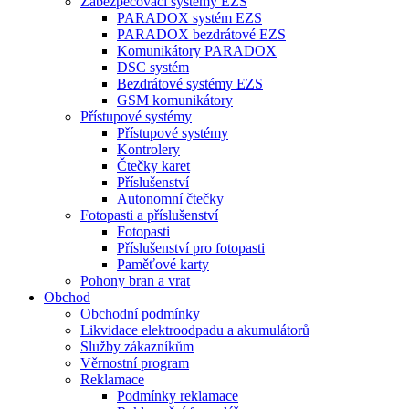
Zabezpečovací systémy EZS
PARADOX systém EZS
PARADOX bezdrátové EZS
Komunikátory PARADOX
DSC systém
Bezdrátové systémy EZS
GSM komunikátory
Přístupové systémy
Přístupové systémy
Kontrolery
Čtečky karet
Příslušenství
Autonomní čtečky
Fotopasti a příslušenství
Fotopasti
Příslušenství pro fotopasti
Paměťové karty
Pohony bran a vrat
Obchod
Obchodní podmínky
Likvidace elektroodpadu a akumulátorů
Služby zákazníkům
Věrnostní program
Reklamace
Podmínky reklamace