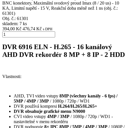
BNC konektory, Maximální svodový proud Imax (8 / 20 us) - 10
KA, Limitní napětí - 15 V, Reakční doba méně než 1 ns (obj. č.:
61301)
Obj. č.:
61301
skladem: 7 ks
394,00 Kč
476,74 Kč
s DPH
DVR 6916 ELN - H.265 - 16 kanálový
AHD DVR rekordér 8 MP + 8 IP - 2 HDD
Vlastnosti:
AHD, TVI video vstupy
8MP (všechny kanály - 6 fps) /
5MP / 4MP / 3MP
/ 1080p / 720p / WD1
DVR používá kompresi
H.264/H.265/H.265+
DVR obsahuje grafické menu N9000
CVI video vstupy
4MP / 3MP
/ 1080p / 720p / WD1 -
nastavitelné v menu rekordéru
DVR podporuje
8× IPC 8MP / 5MP / 4MP / 3MP
/ 1080P /