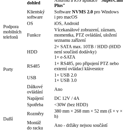
Android a iOS aplikace
"SuperCam
dohled
Plus"
Klientský
Software
NVMS 2.0
pro Windows
software
i pro macOS
OS
iOS, Android
Podpora
Vícekanálové zobrazení, záznam,
mobilních
Funkce
momentka, PTZ ovládání, uložení
telefonů
seznamu zařízení
2× SATA max. 10TB / HDD (HDD
HDD
není součástí dodávky)
1× e-SATA
1× RS485, pro připojení PTZ nebo
RS485
externí ovládací klávesnice
Porty
1× USB 2.0
USB
1× USB 3.0
Dálkové
Ano
ovládání
Napájení
DC 12V / 4A
Spotřeba
<30W (bez HDD)
380 mm × 268 mm × 52 mm (š × v ×
Rozměry
h)
Další
Montáž
Ano - držáky nejsou součástí
do racku