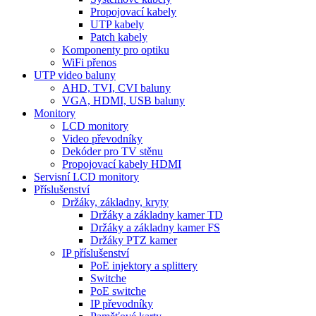
Propojovací kabely
UTP kabely
Patch kabely
Komponenty pro optiku
WiFi přenos
UTP video baluny
AHD, TVI, CVI baluny
VGA, HDMI, USB baluny
Monitory
LCD monitory
Video převodníky
Dekóder pro TV stěnu
Propojovací kabely HDMI
Servisní LCD monitory
Příslušenství
Držáky, základny, kryty
Držáky a základny kamer TD
Držáky a základny kamer FS
Držáky PTZ kamer
IP příslušenství
PoE injektory a splittery
Switche
PoE switche
IP převodníky