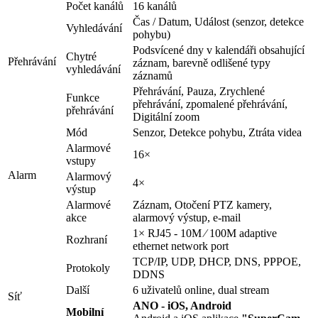
Počet kanálů
16 kanálů
Čas / Datum, Událost (senzor, detekce
Vyhledávání
pohybu)
Podsvícené dny v kalendáři obsahující
Chytré
Přehrávání
záznam, barevně odlišené typy
vyhledávání
záznamů
Přehrávání, Pauza, Zrychlené
Funkce
přehrávání, zpomalené přehrávání,
přehrávání
Digitální zoom
Mód
Senzor, Detekce pohybu, Ztráta videa
Alarmové
16×
vstupy
Alarm
Alarmový
4×
výstup
Alarmové
Záznam, Otočení PTZ kamery,
akce
alarmový výstup, e-mail
1× RJ45 - 10M ⁄ 100M adaptive
Rozhraní
ethernet network port
TCP/IP, UDP, DHCP, DNS, PPPOE,
Protokoly
DDNS
Další
6 uživatelů online, dual stream
Síť
ANO - iOS, Android
Mobilní