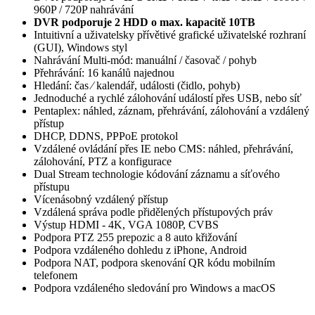
960P / 720P nahrávání
DVR podporuje 2 HDD o max. kapacitě 10TB
Intuitivní a uživatelsky přívětivé grafické uživatelské rozhraní
(GUI), Windows styl
Nahrávání Multi-mód: manuální / časovač / pohyb
Přehrávání: 16 kanálů najednou
Hledání: čas ⁄ kalendář, události (čidlo, pohyb)
Jednoduché a rychlé zálohování událostí přes USB, nebo síť
Pentaplex: náhled, záznam, přehrávání, zálohování a vzdálený
přístup
DHCP, DDNS, PPPoE protokol
Vzdálené ovládání přes IE nebo CMS: náhled, přehrávání,
zálohování, PTZ a konfigurace
Dual Stream technologie kódování záznamu a síťového
přístupu
Vícenásobný vzdálený přístup
Vzdálená správa podle přidělených přístupových práv
Výstup HDMI - 4K, VGA 1080P, CVBS
Podpora PTZ 255 prepozic a 8 auto křižování
Podpora vzdáleného dohledu z iPhone, Android
Podpora NAT, podpora skenování QR kódu mobilním
telefonem
Podpora vzdáleného sledování pro Windows a macOS