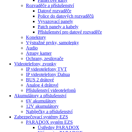
Paměťové karty
Rozvaděče a příslušenství
Datové rozvaděče
Police do datových rozvaděčů
Vyvazovací panely
Patch panely a kabely
Příslušenství pro datové rozvaděče
Konektory
Výstražné prvky, samolepky
Audio
Atrapy kamer
Ochrany, zesilovače
Videotelefony, zvonky
IP videotelefony TVT
IP videotelefony Dahua
BUS 2 drátové
Analog 4 drátové
Příslušenství videotelefonů
Akumulátory a příslušenství
6V akumulátory
12V akumulátory
Nabíječky a příslušenství
Zabezpečovací systémy EZS
PARADOX systém EZS
Ústředny PARADOX