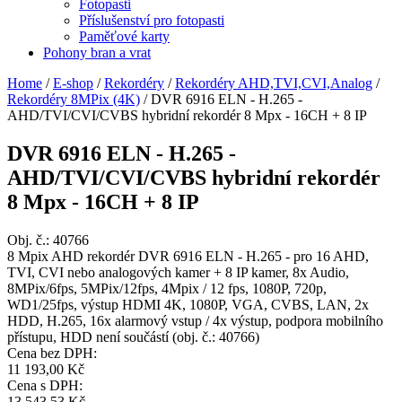
Fotopasti
Příslušenství pro fotopasti
Paměťové karty
Pohony bran a vrat
Home
/
E-shop
/
Rekordéry
/
Rekordéry AHD,TVI,CVI,Analog
/
Rekordéry 8MPix (4K)
/
DVR 6916 ELN - H.265 -
AHD/TVI/CVI/CVBS hybridní rekordér 8 Mpx - 16CH + 8 IP
DVR 6916 ELN - H.265 -
AHD/TVI/CVI/CVBS hybridní rekordér
8 Mpx - 16CH + 8 IP
Obj. č.:
40766
8 Mpix AHD rekordér DVR 6916 ELN - H.265 - pro 16 AHD,
TVI, CVI nebo analogových kamer + 8 IP kamer, 8x Audio,
8MPix/6fps, 5MPix/12fps, 4Mpix / 12 fps, 1080P, 720p,
WD1/25fps, výstup HDMI 4K, 1080P, VGA, CVBS, LAN, 2x
HDD, H.265, 16x alarmový vstup / 4x výstup, podpora mobilního
přístupu, HDD není součástí (obj. č.: 40766)
Cena bez DPH:
11 193,00 Kč
Cena s DPH:
13 543,53 Kč