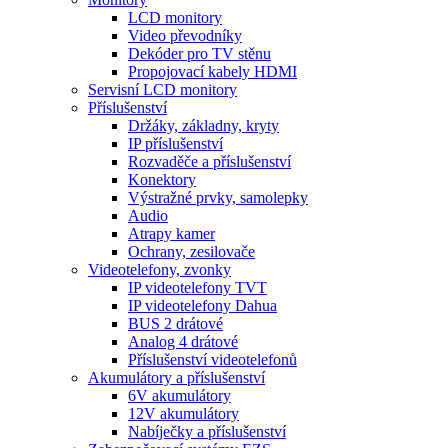
LCD monitory
Video převodníky
Dekóder pro TV stěnu
Propojovací kabely HDMI
Servisní LCD monitory
Příslušenství
Držáky, základny, kryty
IP příslušenství
Rozvaděče a příslušenství
Konektory
Výstražné prvky, samolepky
Audio
Atrapy kamer
Ochrany, zesilovače
Videotelefony, zvonky
IP videotelefony TVT
IP videotelefony Dahua
BUS 2 drátové
Analog 4 drátové
Příslušenství videotelefonů
Akumulátory a příslušenství
6V akumulátory
12V akumulátory
Nabíječky a příslušenství