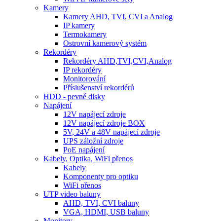
Kamery
Kamery AHD, TVI, CVI a Analog
IP kamery
Termokamery
Ostrovní kamerový systém
Rekordéry
Rekordéry AHD,TVI,CVI,Analog
IP rekordéry
Monitorování
Příslušenství rekordérů
HDD - pevné disky
Napájení
12V napájecí zdroje
12V napájecí zdroje BOX
5V, 24V a 48V napájecí zdroje
UPS záložní zdroje
PoE napájení
Kabely, Optika, WiFi přenos
Kabely
Komponenty pro optiku
WiFi přenos
UTP video baluny
AHD, TVI, CVI baluny
VGA, HDMI, USB baluny
Monitory