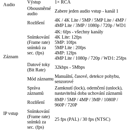
Výstup
1× RCA
Audio
Obousměrné
Zabere jeden audio vstup - kanál 1
audio
4K / 4K Lite / 5MP / 5MP Lite / 4MP /
Rozlišení
4MP Lite / 3MP / 1080p / 720p / WD1
4K: 6fps - všechny kanály
Snímkování
4K Lite: 12fps
(Frame rate)
5MP: 10fps
snímků za
5MP Lite : 20fps
sec. (fps)
4MP: 12fps
Záznam
4MP Lite / 1080p / 720p / WD1: 25fps
Datové toky
32kbps - 5Mbps
(Bit Rate)
Manuální, časové, detekce pohybu,
Mód záznamu
senzorové
Správa
Zamknutí (lock), odemčení (unlock),
záznamů
nastavitelná doba uchování záznamů
8MP / 5MP / 4MP / 3MP / 1080P /
Rozlišení
960P / 720P
Snímkování
IP vstup
(Frame rate)
25 fps (PAL) / 30 fps (NTSC)
snímků za
sec. (fps)