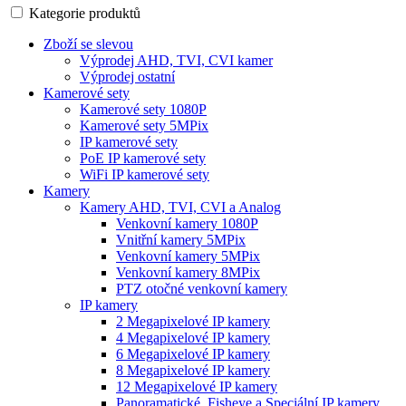
Kategorie produktů
Zboží se slevou
Výprodej AHD, TVI, CVI kamer
Výprodej ostatní
Kamerové sety
Kamerové sety 1080P
Kamerové sety 5MPix
IP kamerové sety
PoE IP kamerové sety
WiFi IP kamerové sety
Kamery
Kamery AHD, TVI, CVI a Analog
Venkovní kamery 1080P
Vnitřní kamery 5MPix
Venkovní kamery 5MPix
Venkovní kamery 8MPix
PTZ otočné venkovní kamery
IP kamery
2 Megapixelové IP kamery
4 Megapixelové IP kamery
6 Megapixelové IP kamery
8 Megapixelové IP kamery
12 Megapixelové IP kamery
Panoramatické, Fisheye a Speciální IP kamery