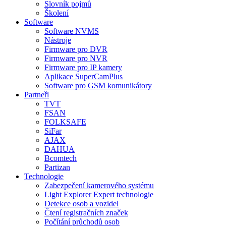
Slovník pojmů
Školení
Software
Software NVMS
Nástroje
Firmware pro DVR
Firmware pro NVR
Firmware pro IP kamery
Aplikace SuperCamPlus
Software pro GSM komunikátory
Partneři
TVT
FSAN
FOLKSAFE
SiFar
AJAX
DAHUA
Bcomtech
Partizan
Technologie
Zabezpečení kamerového systému
Light Explorer Expert technologie
Detekce osob a vozidel
Čtení registračních značek
Počítání průchodů osob