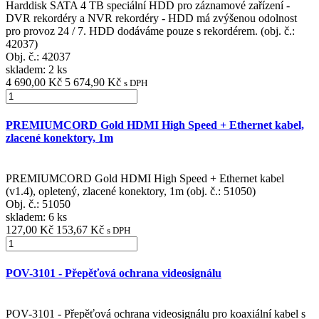
Harddisk SATA 4 TB speciální HDD pro záznamové zařízení -
DVR rekordéry a NVR rekordéry - HDD má zvýšenou odolnost
pro provoz 24 / 7. HDD dodáváme pouze s rekordérem. (obj. č.:
42037)
Obj. č.:
42037
skladem: 2 ks
4 690,00 Kč
5 674,90 Kč
s DPH
PREMIUMCORD Gold HDMI High Speed + Ethernet kabel,
zlacené konektory, 1m
PREMIUMCORD Gold HDMI High Speed + Ethernet kabel
(v1.4), opletený, zlacené konektory, 1m (obj. č.: 51050)
Obj. č.:
51050
skladem: 6 ks
127,00 Kč
153,67 Kč
s DPH
POV-3101 - Přepěťová ochrana videosignálu
POV-3101 - Přepěťová ochrana videosignálu pro koaxiální kabel s