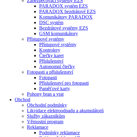
Zabezpečovací systémy EZS
PARADOX systém EZS
PARADOX bezdrátové EZS
Komunikátory PARADOX
DSC systém
Bezdrátové systémy EZS
GSM komunikátory
Přístupové systémy
Přístupové systémy
Kontrolery
Čtečky karet
Příslušenství
Autonomní čtečky
Fotopasti a příslušenství
Fotopasti
Příslušenství pro fotopasti
Paměťové karty
Pohony bran a vrat
Obchod
Obchodní podmínky
Likvidace elektroodpadu a akumulátorů
Služby zákazníkům
Věrnostní program
Reklamace
Podmínky reklamace