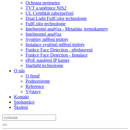
Ochrana perimetru
TVT a směrnice NIS2
UL Certifikát zabezpečení
Dual Light FullColor technologie
FullColor technologie
Inteligentní analýza - Metadata, termokamery
Inteligentní analýza
Systémy měření teploty
Instalace systémů měření teploty
Funkce Face Detection - představení
Funkce Face Detection - Instalace
ePoE napájení IP kamer
Starlight technologie
O nás
O firmě
Podporujeme
Reference
Výstavy
Kontakt
Spolupráce
Školení