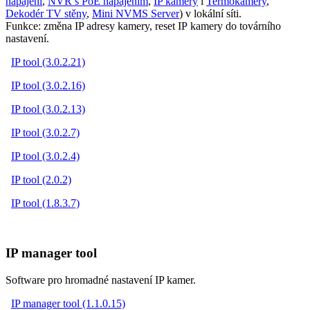
napájení
,
NVR s PoE napájením
,
IP kamery
i
Termokamery
,
Dekodér TV stěny
,
Mini NVMS Server
) v lokální síti.
Funkce: změna IP adresy kamery, reset IP kamery do továrního
nastavení.
IP tool (3.0.2.21)
IP tool (3.0.2.16)
IP tool (3.0.2.13)
IP tool (3.0.2.7)
IP tool (3.0.2.4)
IP tool (2.0.2)
IP tool (1.8.3.7)
IP manager tool
Software pro hromadné nastavení IP kamer.
IP manager tool (1.1.0.15)