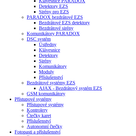
Klávesnice PARADOX
Detektory EZS
Sirény pro EZS
PARADOX bezdrátové EZS
Bezdrátové EZS detektory
Bezdrátové sirény
Komunikátory PARADOX
DSC systém
Ústředny
Klávesnice
Detektory
Sirény
Komunikátory
Moduly
Příslušenství
Bezdrátové systémy EZS
AJAX - Bezdrátový systém EZS
GSM komunikátory
Přístupové systémy
Přístupové systémy
Kontrolery
Čtečky karet
Příslušenství
Autonomní čtečky
Fotopasti a příslušenství