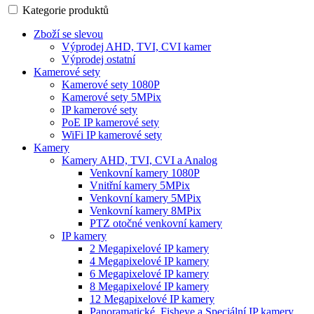
Kategorie produktů
Zboží se slevou
Výprodej AHD, TVI, CVI kamer
Výprodej ostatní
Kamerové sety
Kamerové sety 1080P
Kamerové sety 5MPix
IP kamerové sety
PoE IP kamerové sety
WiFi IP kamerové sety
Kamery
Kamery AHD, TVI, CVI a Analog
Venkovní kamery 1080P
Vnitřní kamery 5MPix
Venkovní kamery 5MPix
Venkovní kamery 8MPix
PTZ otočné venkovní kamery
IP kamery
2 Megapixelové IP kamery
4 Megapixelové IP kamery
6 Megapixelové IP kamery
8 Megapixelové IP kamery
12 Megapixelové IP kamery
Panoramatické, Fisheye a Speciální IP kamery