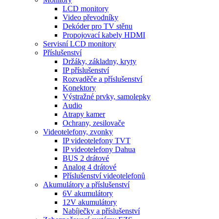
LCD monitory
Video převodníky
Dekóder pro TV stěnu
Propojovací kabely HDMI
Servisní LCD monitory
Příslušenství
Držáky, základny, kryty
IP příslušenství
Rozvaděče a příslušenství
Konektory
Výstražné prvky, samolepky
Audio
Atrapy kamer
Ochrany, zesilovače
Videotelefony, zvonky
IP videotelefony TVT
IP videotelefony Dahua
BUS 2 drátové
Analog 4 drátové
Příslušenství videotelefonů
Akumulátory a příslušenství
6V akumulátory
12V akumulátory
Nabíječky a příslušenství