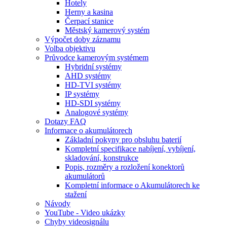
Hotely
Herny a kasina
Čerpací stanice
Městský kamerový systém
Výpočet doby záznamu
Volba objektivu
Průvodce kamerovým systémem
Hybridní systémy
AHD systémy
HD-TVI systémy
IP systémy
HD-SDI systémy
Analogové systémy
Dotazy FAQ
Informace o akumulátorech
Základní pokyny pro obsluhu baterií
Kompletní specifikace nabíjení, vybíjení,
skladování, konstrukce
Popis, rozměry a rozložení konektorů
akumulátorů
Kompletní informace o Akumulátorech ke
stažení
Návody
YouTube - Video ukázky
Chyby videosignálu