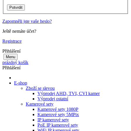
Zapomněli jste vaše heslo?
Ještě nemáte účet?
Registrace
Přihlášení
Menu
prázdný košík
Přihlášení
E-shop
Zboží se slevou
Výprodej AHD, TVI, CVI kamer
Výprodej ostatní
Kamerové sety
Kamerové sety 1080P
Kamerové sety 5MPix
IP kamerové sety
PoE IP kamerové sety
WiFi IP kamerové sety