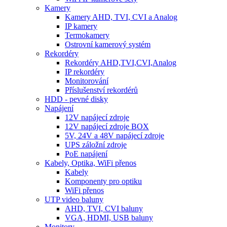
Kamery
Kamery AHD, TVI, CVI a Analog
IP kamery
Termokamery
Ostrovní kamerový systém
Rekordéry
Rekordéry AHD,TVI,CVI,Analog
IP rekordéry
Monitorování
Příslušenství rekordérů
HDD - pevné disky
Napájení
12V napájecí zdroje
12V napájecí zdroje BOX
5V, 24V a 48V napájecí zdroje
UPS záložní zdroje
PoE napájení
Kabely, Optika, WiFi přenos
Kabely
Komponenty pro optiku
WiFi přenos
UTP video baluny
AHD, TVI, CVI baluny
VGA, HDMI, USB baluny
Monitory