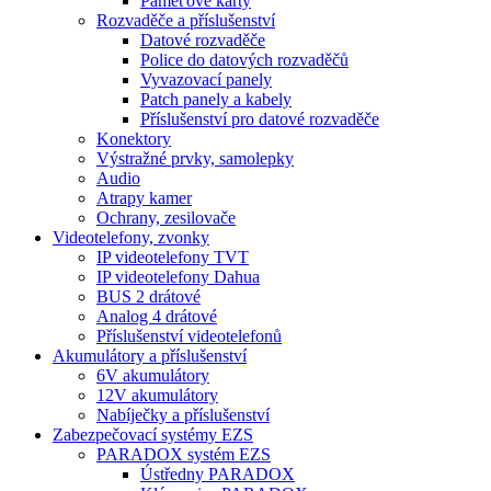
Paměťové karty
Rozvaděče a příslušenství
Datové rozvaděče
Police do datových rozvaděčů
Vyvazovací panely
Patch panely a kabely
Příslušenství pro datové rozvaděče
Konektory
Výstražné prvky, samolepky
Audio
Atrapy kamer
Ochrany, zesilovače
Videotelefony, zvonky
IP videotelefony TVT
IP videotelefony Dahua
BUS 2 drátové
Analog 4 drátové
Příslušenství videotelefonů
Akumulátory a příslušenství
6V akumulátory
12V akumulátory
Nabíječky a příslušenství
Zabezpečovací systémy EZS
PARADOX systém EZS
Ústředny PARADOX