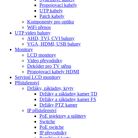
Propojovací kabely
UTP kabely
Patch kabely
Komponenty pro optiku
WiFi přenos
UTP video baluny
AHD, TVI, CVI baluny
VGA, HDMI, USB baluny
Monitory
LCD monitory
Video převodníky
Dekóder pro TV stěnu
Propojovací kabely HDMI
Servisní LCD monitory
Příslušenství
Držáky, základny, kryty
Držáky a základny kamer TD
Držáky a základny kamer FS
Držáky PTZ kamer
IP příslušenství
PoE injektory a splittery
Switche
PoE switche
IP převodníky