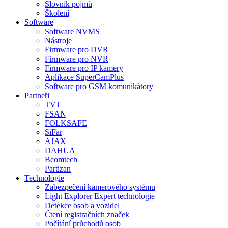
Slovník pojmů
Školení
Software
Software NVMS
Nástroje
Firmware pro DVR
Firmware pro NVR
Firmware pro IP kamery
Aplikace SuperCamPlus
Software pro GSM komunikátory
Partneři
TVT
FSAN
FOLKSAFE
SiFar
AJAX
DAHUA
Bcomtech
Partizan
Technologie
Zabezpečení kamerového systému
Light Explorer Expert technologie
Detekce osob a vozidel
Čtení registračních značek
Počítání průchodů osob