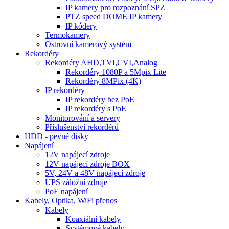
IP kamery pro rozpoznání SPZ
PTZ speed DOME IP kamery
IP kódery
Termokamery
Ostrovní kamerový systém
Rekordéry
Rekordéry AHD,TVI,CVI,Analog
Rekordéry 1080P a 5Mpix Lite
Rekordéry 8MPix (4K)
IP rekordéry
IP rekordéry bez PoE
IP rekordéry s PoE
Monitorování a servery
Příslušenství rekordérů
HDD - pevné disky
Napájení
12V napájecí zdroje
12V napájecí zdroje BOX
5V, 24V a 48V napájecí zdroje
UPS záložní zdroje
PoE napájení
Kabely, Optika, WiFi přenos
Kabely
Koaxiální kabely
Systémové kabely