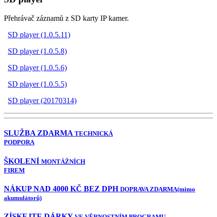
Přehrávač záznamů z SD karty IP kamer.
SD player (1.0.5.11)
SD player (1.0.5.8)
SD player (1.0.5.6)
SD player (1.0.5.5)
SD player (20170314)
SLUŽBA ZDARMA
TECHNICKÁ
PODPORA
ŠKOLENÍ
MONTÁŽNÍCH
FIREM
NÁKUP NAD 4000 KČ BEZ DPH
DOPRAVA ZDARMA
(mimo
akumulátorů)
ZÍSKEJTE DÁRKY
VE VĚRNOSTNÍM PROGRAMU