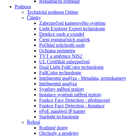
Reklamační formulář
Podpora
Technická podpora Online
Články
Zabezpečení kamerového systému
Light Explorer Expert technologie
Detekce osob a vozidel
Čtení registračních značek
Počítání průchodů osob
Ochrana perimetru
TVT a směrnice NIS2
UL Certifikát zabezpečení
Dual Light FullColor technologie
FullColor technologie
Inteligentní analýza - Metadata, termokamery
Inteligentní analýza
Systémy měření teploty
Instalace systémů měření teploty
Funkce Face Detection - představení
Funkce Face Detection - Instalace
ePoE napájení IP kamer
Starlight technologie
Řešení
Rodinné domy
Obchody a prodejny