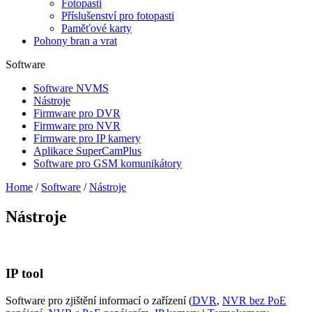
Fotopasti
Příslušenství pro fotopasti
Paměťové karty
Pohony bran a vrat
Software
Software NVMS
Nástroje
Firmware pro DVR
Firmware pro NVR
Firmware pro IP kamery
Aplikace SuperCamPlus
Software pro GSM komunikátory
Home
/
Software
/
Nástroje
Nástroje
IP tool
Software pro zjištění informací o zařízení (
DVR
,
NVR bez PoE