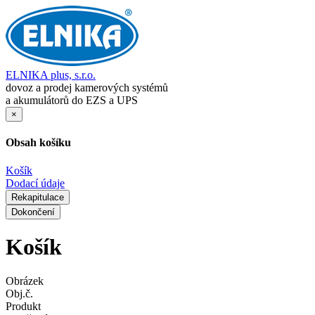
ELNIKA plus, s.r.o.
dovoz a prodej kamerových systémů
a akumulátorů do EZS a UPS
×
Obsah košíku
Košík
Dodací údaje
Rekapitulace
Dokončení
Košík
Obrázek
Obj.č.
Produkt