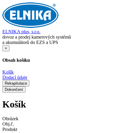
ELNIKA plus, s.r.o.
dovoz a prodej kamerových systémů
a akumulátorů do EZS a UPS
×
Obsah košíku
Košík
Dodací údaje
Rekapitulace
Dokončení
Košík
Obrázek
Obj.č.
Produkt