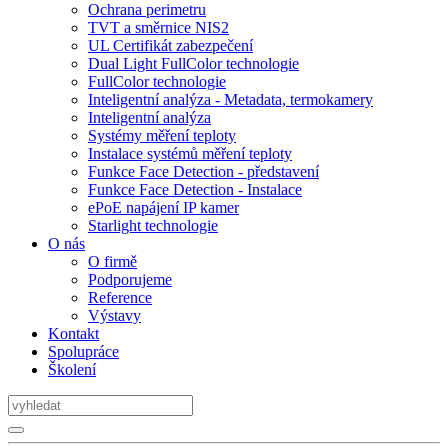
Ochrana perimetru
TVT a směrnice NIS2
UL Certifikát zabezpečení
Dual Light FullColor technologie
FullColor technologie
Inteligentní analýza - Metadata, termokamery
Inteligentní analýza
Systémy měření teploty
Instalace systémů měření teploty
Funkce Face Detection - představení
Funkce Face Detection - Instalace
ePoE napájení IP kamer
Starlight technologie
O nás
O firmě
Podporujeme
Reference
Výstavy
Kontakt
Spolupráce
Školení