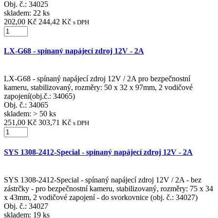
Obj. č.:
34025
skladem: 22 ks
202,00 Kč
244,42 Kč
s DPH
LX-G68 - spínaný napájecí zdroj 12V - 2A
LX-G68 - spínaný napájecí zdroj 12V / 2A pro bezpečnostní
kameru, stabilizovaný, rozměry: 50 x 32 x 97mm, 2 vodičové
zapojení(obj.č.: 34065)
Obj. č.:
34065
skladem: > 50 ks
251,00 Kč
303,71 Kč
s DPH
SYS 1308-2412-Special - spínaný napájecí zdroj 12V - 2A
SYS 1308-2412-Special - spínaný napájecí zdroj 12V / 2A - bez
zástrčky - pro bezpečnostní kameru, stabilizovaný, rozměry: 75 x 34
x 43mm, 2 vodičové zapojení - do svorkovnice (obj. č.: 34027)
Obj. č.:
34027
skladem: 19 ks