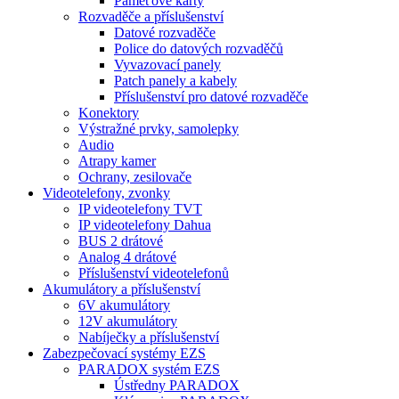
Paměťové karty
Rozvaděče a příslušenství
Datové rozvaděče
Police do datových rozvaděčů
Vyvazovací panely
Patch panely a kabely
Příslušenství pro datové rozvaděče
Konektory
Výstražné prvky, samolepky
Audio
Atrapy kamer
Ochrany, zesilovače
Videotelefony, zvonky
IP videotelefony TVT
IP videotelefony Dahua
BUS 2 drátové
Analog 4 drátové
Příslušenství videotelefonů
Akumulátory a příslušenství
6V akumulátory
12V akumulátory
Nabíječky a příslušenství
Zabezpečovací systémy EZS
PARADOX systém EZS
Ústředny PARADOX