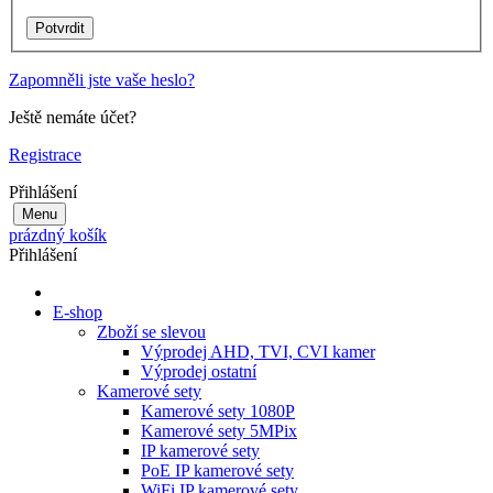
Zapomněli jste vaše heslo?
Ještě nemáte účet?
Registrace
Přihlášení
Menu
prázdný košík
Přihlášení
E-shop
Zboží se slevou
Výprodej AHD, TVI, CVI kamer
Výprodej ostatní
Kamerové sety
Kamerové sety 1080P
Kamerové sety 5MPix
IP kamerové sety
PoE IP kamerové sety
WiFi IP kamerové sety