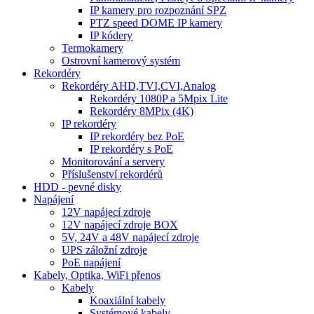
IP kamery pro rozpoznání SPZ
PTZ speed DOME IP kamery
IP kódery
Termokamery
Ostrovní kamerový systém
Rekordéry
Rekordéry AHD,TVI,CVI,Analog
Rekordéry 1080P a 5Mpix Lite
Rekordéry 8MPix (4K)
IP rekordéry
IP rekordéry bez PoE
IP rekordéry s PoE
Monitorování a servery
Příslušenství rekordérů
HDD - pevné disky
Napájení
12V napájecí zdroje
12V napájecí zdroje BOX
5V, 24V a 48V napájecí zdroje
UPS záložní zdroje
PoE napájení
Kabely, Optika, WiFi přenos
Kabely
Koaxiální kabely
Systémové kabely