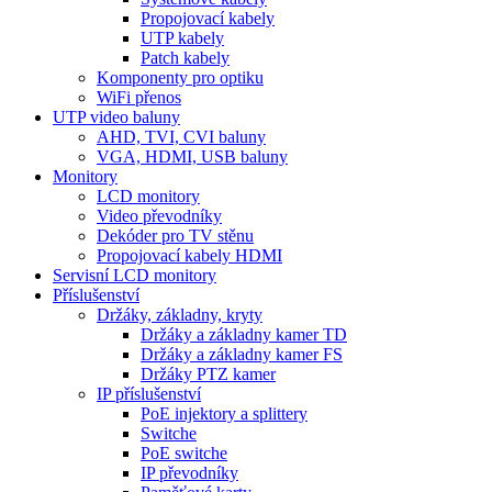
Propojovací kabely
UTP kabely
Patch kabely
Komponenty pro optiku
WiFi přenos
UTP video baluny
AHD, TVI, CVI baluny
VGA, HDMI, USB baluny
Monitory
LCD monitory
Video převodníky
Dekóder pro TV stěnu
Propojovací kabely HDMI
Servisní LCD monitory
Příslušenství
Držáky, základny, kryty
Držáky a základny kamer TD
Držáky a základny kamer FS
Držáky PTZ kamer
IP příslušenství
PoE injektory a splittery
Switche
PoE switche
IP převodníky