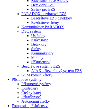
Klávesnice PARADOX
Detektory EZS
Sirény pro EZS
PARADOX bezdrátové EZS
Bezdrátové EZS detektory
Bezdrátové sirény
Komunikátory PARADOX
DSC systém
Ústředny
Klávesnice
Detektory
Sirény
Komunikátory
Moduly
Příslušenství
Bezdrátové systémy EZS
AJAX - Bezdrátový systém EZS
GSM komunikátory
Přístupové systémy
Přístupové systémy
Kontrolery
Čtečky karet
Příslušenství
Autonomní čtečky
Fotopasti a příslušenství