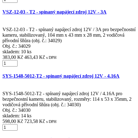
VSZ-12-03 - T2 - spínaný napájecí zdroj 12V - 3A
VSZ-12-03 - T2 - spínaný napájecí zdroj 12V / 3A pro bezpečnostní
kameru, stabilizovaný, 104 mm x 43 mm x 28 mm, 2 vodičová
přívodní šňůra (obj. č.: 34029)
Obj. č.:
34029
skladem: 10 ks
383,00 Kč
463,43 Kč
s DPH
SYS-1548-5012-T2 - spínaný napájecí zdroj 12V - 4.16A
SYS-1548-5012-T2 - spínaný napájecí zdroj 12V / 4.16A pro
bezpečnostní kameru, stabilizovaný, rozměry: 114 x 53 x 35mm, 2
vodičová přívodní šňůra (obj. č.: 34030)
Obj. č.:
34030
skladem: 14 ks
598,00 Kč
723,58 Kč
s DPH