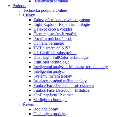
Reklamační formulář
Podpora
Technická podpora Online
Články
Zabezpečení kamerového systému
Light Explorer Expert technologie
Detekce osob a vozidel
Čtení registračních značek
Počítání průchodů osob
Ochrana perimetru
TVT a směrnice NIS2
UL Certifikát zabezpečení
Dual Light FullColor technologie
FullColor technologie
Inteligentní analýza - Metadata, termokamery
Inteligentní analýza
Systémy měření teploty
Instalace systémů měření teploty
Funkce Face Detection - představení
Funkce Face Detection - Instalace
ePoE napájení IP kamer
Starlight technologie
Řešení
Rodinné domy
Obchody a prodejny