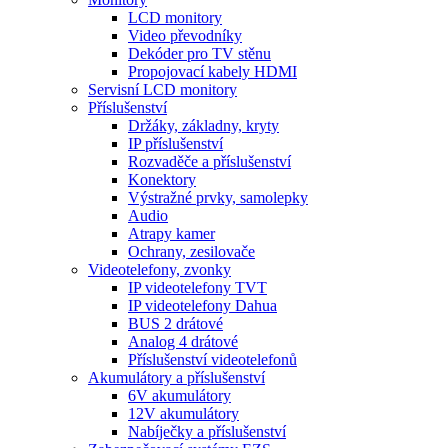
LCD monitory
Video převodníky
Dekóder pro TV stěnu
Propojovací kabely HDMI
Servisní LCD monitory
Příslušenství
Držáky, základny, kryty
IP příslušenství
Rozvaděče a příslušenství
Konektory
Výstražné prvky, samolepky
Audio
Atrapy kamer
Ochrany, zesilovače
Videotelefony, zvonky
IP videotelefony TVT
IP videotelefony Dahua
BUS 2 drátové
Analog 4 drátové
Příslušenství videotelefonů
Akumulátory a příslušenství
6V akumulátory
12V akumulátory
Nabíječky a příslušenství