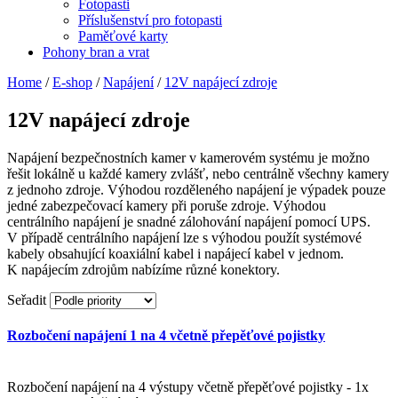
Fotopasti
Příslušenství pro fotopasti
Paměťové karty
Pohony bran a vrat
Home
/
E-shop
/
Napájení
/
12V napájecí zdroje
12V napájecí zdroje
Napájení bezpečnostních kamer v kamerovém systému je možno
řešit lokálně u každé kamery zvlášť, nebo centrálně všechny kamery
z jednoho zdroje. Výhodou rozděleného napájení je výpadek pouze
jedné zabezpečovací kamery při poruše zdroje. Výhodou
centrálního napájení je snadné zálohování napájení pomocí UPS.
V případě centrálního napájení lze s výhodou použít systémové
kabely obsahující koaxiální kabel i napájecí kabel v jednom.
K napájecím zdrojům nabízíme různé konektory.
Seřadit
Rozbočení napájení 1 na 4 včetně přepěťové pojistky
Rozbočení napájení na 4 výstupy včetně přepěťové pojistky - 1x