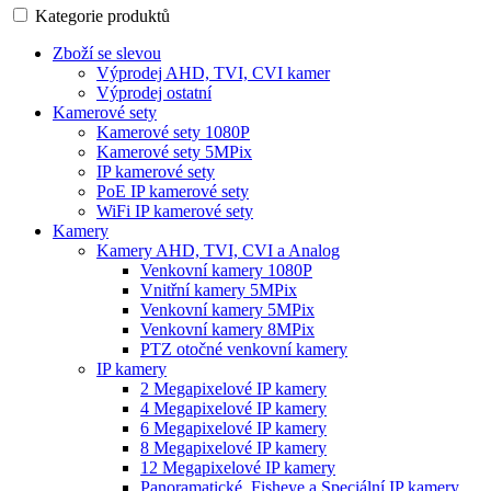
Kategorie produktů
Zboží se slevou
Výprodej AHD, TVI, CVI kamer
Výprodej ostatní
Kamerové sety
Kamerové sety 1080P
Kamerové sety 5MPix
IP kamerové sety
PoE IP kamerové sety
WiFi IP kamerové sety
Kamery
Kamery AHD, TVI, CVI a Analog
Venkovní kamery 1080P
Vnitřní kamery 5MPix
Venkovní kamery 5MPix
Venkovní kamery 8MPix
PTZ otočné venkovní kamery
IP kamery
2 Megapixelové IP kamery
4 Megapixelové IP kamery
6 Megapixelové IP kamery
8 Megapixelové IP kamery
12 Megapixelové IP kamery
Panoramatické, Fisheye a Speciální IP kamery