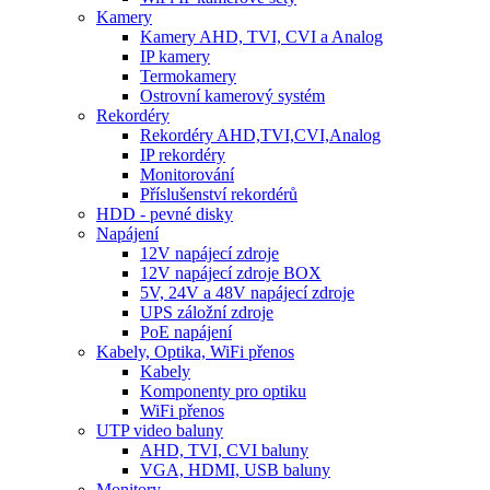
Kamery
Kamery AHD, TVI, CVI a Analog
IP kamery
Termokamery
Ostrovní kamerový systém
Rekordéry
Rekordéry AHD,TVI,CVI,Analog
IP rekordéry
Monitorování
Příslušenství rekordérů
HDD - pevné disky
Napájení
12V napájecí zdroje
12V napájecí zdroje BOX
5V, 24V a 48V napájecí zdroje
UPS záložní zdroje
PoE napájení
Kabely, Optika, WiFi přenos
Kabely
Komponenty pro optiku
WiFi přenos
UTP video baluny
AHD, TVI, CVI baluny
VGA, HDMI, USB baluny
Monitory