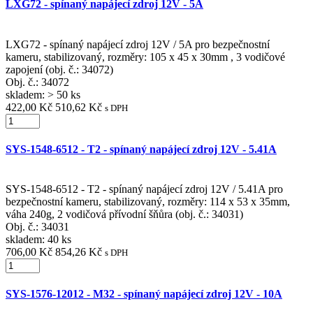
LXG72 - spínaný napájecí zdroj 12V - 5A
LXG72 - spínaný napájecí zdroj 12V / 5A pro bezpečnostní
kameru, stabilizovaný, rozměry: 105 x 45 x 30mm , 3 vodičové
zapojení (obj. č.: 34072)
Obj. č.:
34072
skladem: > 50 ks
422,00 Kč
510,62 Kč
s DPH
SYS-1548-6512 - T2 - spínaný napájecí zdroj 12V - 5.41A
SYS-1548-6512 - T2 - spínaný napájecí zdroj 12V / 5.41A pro
bezpečnostní kameru, stabilizovaný, rozměry: 114 x 53 x 35mm,
váha 240g, 2 vodičová přívodní šňůra (obj. č.: 34031)
Obj. č.:
34031
skladem: 40 ks
706,00 Kč
854,26 Kč
s DPH
SYS-1576-12012 - M32 - spínaný napájecí zdroj 12V - 10A