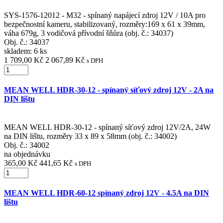
SYS-1576-12012 - M32 - spínaný napájecí zdroj 12V / 10A pro
bezpečnostní kameru, stabilizovaný, rozměry:169 x 61 x 39mm,
váha 679g, 3 vodičová přívodní šňůra (obj. č.: 34037)
Obj. č.:
34037
skladem: 6 ks
1 709,00 Kč
2 067,89 Kč
s DPH
MEAN WELL HDR-30-12 - spínaný síťový zdroj 12V - 2A na
DIN lištu
MEAN WELL HDR-30-12 - spínaný síťový zdroj 12V/2A, 24W
na DIN lištu, rozměry 33 x 89 x 58mm (obj. č.: 34002)
Obj. č.:
34002
na objednávku
365,00 Kč
441,65 Kč
s DPH
MEAN WELL HDR-60-12 spínaný zdroj 12V - 4.5A na DIN
lištu