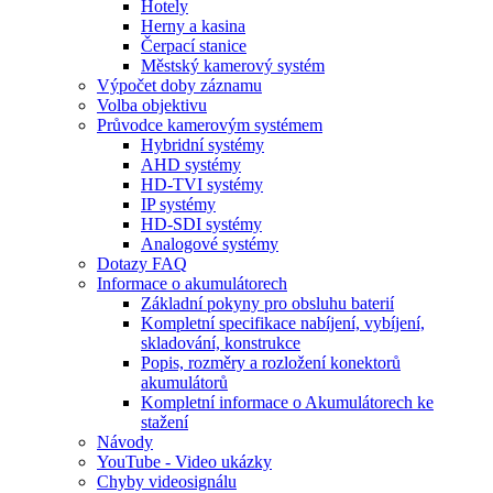
Hotely
Herny a kasina
Čerpací stanice
Městský kamerový systém
Výpočet doby záznamu
Volba objektivu
Průvodce kamerovým systémem
Hybridní systémy
AHD systémy
HD-TVI systémy
IP systémy
HD-SDI systémy
Analogové systémy
Dotazy FAQ
Informace o akumulátorech
Základní pokyny pro obsluhu baterií
Kompletní specifikace nabíjení, vybíjení,
skladování, konstrukce
Popis, rozměry a rozložení konektorů
akumulátorů
Kompletní informace o Akumulátorech ke
stažení
Návody
YouTube - Video ukázky
Chyby videosignálu