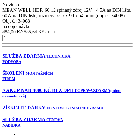
Novinka
MEAN WELL HDR-60-12 spínaný zdroj 12V - 4.5A na DIN lištu,
60W na DIN lištu, rozměry 52.5 x 90 x 54.5mm (obj. č.: 34008)
Obj. č.:
34008
na objednávku
484,00 Kč
585,64 Kč
s DPH
SLUŽBA ZDARMA
TECHNICKÁ
PODPORA
ŠKOLENÍ
MONTÁŽNÍCH
FIREM
NÁKUP NAD 4000 KČ BEZ DPH
DOPRAVA ZDARMA
(mimo
akumulátorů)
ZÍSKEJTE DÁRKY
VE VĚRNOSTNÍM PROGRAMU
SLUŽBA ZDARMA
CENOVÁ
NABÍDKA