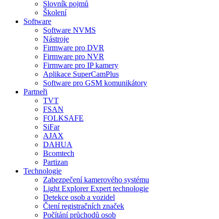
Slovník pojmů
Školení
Software
Software NVMS
Nástroje
Firmware pro DVR
Firmware pro NVR
Firmware pro IP kamery
Aplikace SuperCamPlus
Software pro GSM komunikátory
Partneři
TVT
FSAN
FOLKSAFE
SiFar
AJAX
DAHUA
Bcomtech
Partizan
Technologie
Zabezpečení kamerového systému
Light Explorer Expert technologie
Detekce osob a vozidel
Čtení registračních značek
Počítání průchodů osob