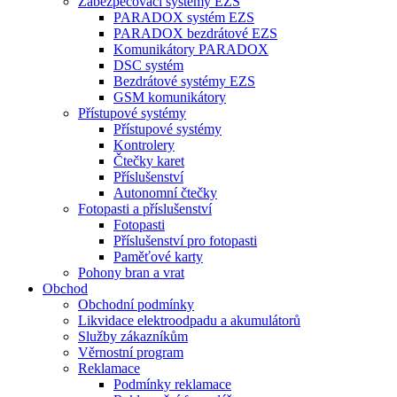
Zabezpečovací systémy EZS
PARADOX systém EZS
PARADOX bezdrátové EZS
Komunikátory PARADOX
DSC systém
Bezdrátové systémy EZS
GSM komunikátory
Přístupové systémy
Přístupové systémy
Kontrolery
Čtečky karet
Příslušenství
Autonomní čtečky
Fotopasti a příslušenství
Fotopasti
Příslušenství pro fotopasti
Paměťové karty
Pohony bran a vrat
Obchod
Obchodní podmínky
Likvidace elektroodpadu a akumulátorů
Služby zákazníkům
Věrnostní program
Reklamace
Podmínky reklamace