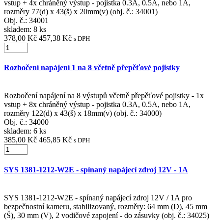
vstup + 4x chráněný výstup - pojistka 0.3A, 0.5A, nebo 1A,
rozměry 77(d) x 43(š) x 20mm(v) (obj. č.: 34001)
Obj. č.:
34001
skladem: 8 ks
378,00 Kč
457,38 Kč
s DPH
Rozbočení napájení 1 na 8 včetně přepěťové pojistky
Rozbočení napájení na 8 výstupů včetně přepěťové pojistky - 1x
vstup + 8x chráněný výstup - pojistka 0.3A, 0.5A, nebo 1A,
rozměry 122(d) x 43(š) x 18mm(v) (obj. č.: 34000)
Obj. č.:
34000
skladem: 6 ks
385,00 Kč
465,85 Kč
s DPH
SYS 1381-1212-W2E - spínaný napájecí zdroj 12V - 1A
SYS 1381-1212-W2E - spínaný napájecí zdroj 12V / 1A pro
bezpečnostní kameru, stabilizovaný, rozměry: 64 mm (D), 45 mm
(Š), 30 mm (V), 2 vodičové zapojení - do zásuvky (obj. č.: 34025)