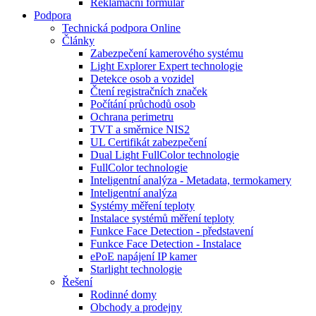
Reklamační formulář
Podpora
Technická podpora Online
Články
Zabezpečení kamerového systému
Light Explorer Expert technologie
Detekce osob a vozidel
Čtení registračních značek
Počítání průchodů osob
Ochrana perimetru
TVT a směrnice NIS2
UL Certifikát zabezpečení
Dual Light FullColor technologie
FullColor technologie
Inteligentní analýza - Metadata, termokamery
Inteligentní analýza
Systémy měření teploty
Instalace systémů měření teploty
Funkce Face Detection - představení
Funkce Face Detection - Instalace
ePoE napájení IP kamer
Starlight technologie
Řešení
Rodinné domy
Obchody a prodejny