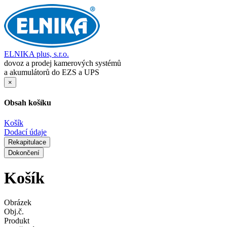
ELNIKA plus, s.r.o.
dovoz a prodej kamerových systémů
a akumulátorů do EZS a UPS
×
Obsah košíku
Košík
Dodací údaje
Rekapitulace
Dokončení
Košík
Obrázek
Obj.č.
Produkt