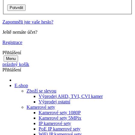
Zapomněli jste vaše heslo?
Ještě nemáte účet?
Registrace
Přihlášení
Menu
prázdný košík
Přihlášení
E-shop
Zboží se slevou
Výprodej AHD, TVI, CVI kamer
Výprodej ostatní
Kamerové sety
Kamerové sety 1080P
Kamerové sety 5MPix
IP kamerové sety
PoE IP kamerové sety
WiFi IP kamerové sety