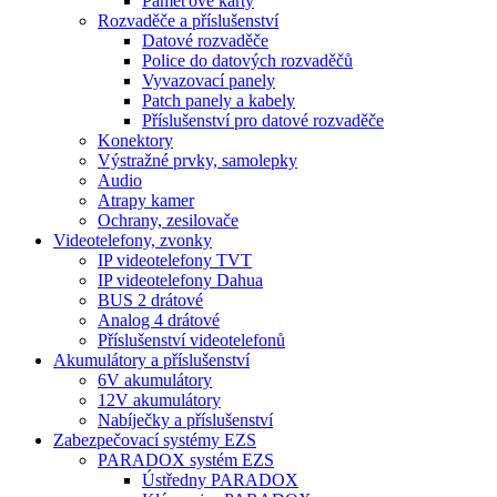
Paměťové karty
Rozvaděče a příslušenství
Datové rozvaděče
Police do datových rozvaděčů
Vyvazovací panely
Patch panely a kabely
Příslušenství pro datové rozvaděče
Konektory
Výstražné prvky, samolepky
Audio
Atrapy kamer
Ochrany, zesilovače
Videotelefony, zvonky
IP videotelefony TVT
IP videotelefony Dahua
BUS 2 drátové
Analog 4 drátové
Příslušenství videotelefonů
Akumulátory a příslušenství
6V akumulátory
12V akumulátory
Nabíječky a příslušenství
Zabezpečovací systémy EZS
PARADOX systém EZS
Ústředny PARADOX