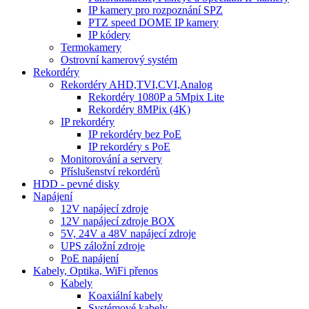
IP kamery pro rozpoznání SPZ
PTZ speed DOME IP kamery
IP kódery
Termokamery
Ostrovní kamerový systém
Rekordéry
Rekordéry AHD,TVI,CVI,Analog
Rekordéry 1080P a 5Mpix Lite
Rekordéry 8MPix (4K)
IP rekordéry
IP rekordéry bez PoE
IP rekordéry s PoE
Monitorování a servery
Příslušenství rekordérů
HDD - pevné disky
Napájení
12V napájecí zdroje
12V napájecí zdroje BOX
5V, 24V a 48V napájecí zdroje
UPS záložní zdroje
PoE napájení
Kabely, Optika, WiFi přenos
Kabely
Koaxiální kabely
Systémové kabely