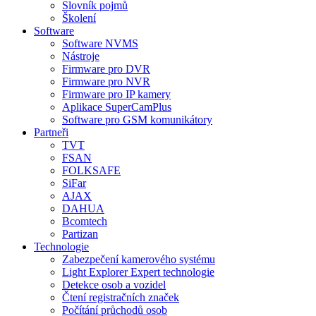
Slovník pojmů
Školení
Software
Software NVMS
Nástroje
Firmware pro DVR
Firmware pro NVR
Firmware pro IP kamery
Aplikace SuperCamPlus
Software pro GSM komunikátory
Partneři
TVT
FSAN
FOLKSAFE
SiFar
AJAX
DAHUA
Bcomtech
Partizan
Technologie
Zabezpečení kamerového systému
Light Explorer Expert technologie
Detekce osob a vozidel
Čtení registračních značek
Počítání průchodů osob