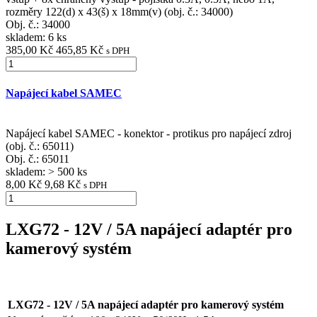
rozměry 122(d) x 43(š) x 18mm(v) (obj. č.: 34000)
Obj. č.:
34000
skladem: 6 ks
385,00 Kč
465,85 Kč
s DPH
Napájecí kabel SAMEC
Napájecí kabel SAMEC - konektor - protikus pro napájecí zdroj
(obj. č.: 65011)
Obj. č.:
65011
skladem: > 500 ks
8,00 Kč
9,68 Kč
s DPH
LXG72 - 12V / 5A napájecí adaptér pro
kamerový systém
LXG72 - 12V / 5A napájecí adaptér pro kamerový systém