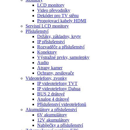
LCD monitory
Video převodníky
Dekóder pro TV stěnu
Propojovací kabely HDMI
Servisní LCD monitory
Příslušenství
Držáky, základny, kryty
IP příslušenství
Rozvaděče a příslušenství
Konektory
Výstražné prvky, samolepky
Audio
Atrapy kamer
Ochrany, zesilovače
Videotelefony, zvonky
IP videotelefony TVT
IP videotelefony Dahua
BUS 2 drátové
Analog 4 drátové
Příslušenství videotelefonů
Akumulátory a příslušenství
6V akumulátory
12V akumulátory
Nabíječky a příslušenství