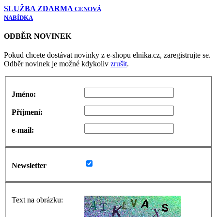
SLUŽBA ZDARMA
CENOVÁ
NABÍDKA
ODBĚR NOVINEK
Pokud chcete dostávat novinky z e-shopu elnika.cz, zaregistrujte se.
Odběr novinek je možné kdykoliv
zrušit
.
Jméno:
Příjmení:
e-mail:
Newsletter
Text na obrázku: