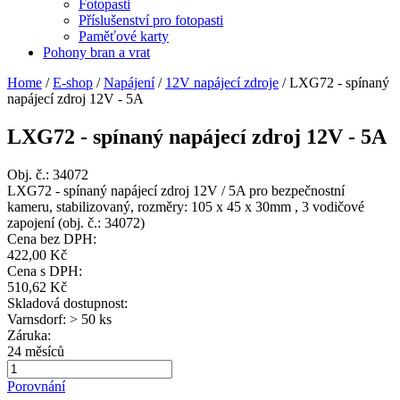
Fotopasti
Příslušenství pro fotopasti
Paměťové karty
Pohony bran a vrat
Home
/
E-shop
/
Napájení
/
12V napájecí zdroje
/
LXG72 - spínaný
napájecí zdroj 12V - 5A
LXG72 - spínaný napájecí zdroj 12V - 5A
Obj. č.:
34072
LXG72 - spínaný napájecí zdroj 12V / 5A pro bezpečnostní
kameru, stabilizovaný, rozměry: 105 x 45 x 30mm , 3 vodičové
zapojení (obj. č.: 34072)
Cena bez DPH:
422,00 Kč
Cena s DPH:
510,62 Kč
Skladová dostupnost:
Varnsdorf: > 50 ks
Záruka:
24 měsíců
Porovnání