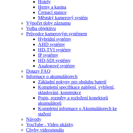
Hotely
Herny a kasina
Čerpací stanice
Městský kamerový systém
Výpočet doby záznamu
Volba objektivu
Průvodce kamerovým systémem
Hybridní systémy
AHD systémy
HD-TVI systémy
IP systémy
HD-SDI systémy
Analogové systémy
Dotazy FAQ
Informace o akumulátorech
Základní pokyny pro obsluhu baterií
Kompletní specifikace nabíjení, vybíjení,
skladování, konstrukce
Popis, rozměry a rozložení konektorů
akumulátorů
Kompletní informace o Akumulátorech ke
stažení
Návody
YouTube - Video ukázky
Chyby videosignálu