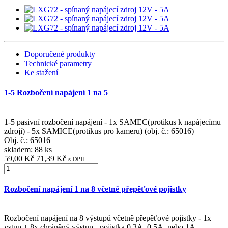
Doporučené produkty
Technické parametry
Ke stažení
1-5 Rozbočení napájení 1 na 5
1-5 pasivní rozbočení napájení - 1x SAMEC(protikus k napájecímu
zdroji) - 5x SAMICE(protikus pro kameru) (obj. č.: 65016)
Obj. č.:
65016
skladem: 88 ks
59,00 Kč
71,39 Kč
s DPH
Rozbočení napájení 1 na 8 včetně přepěťové pojistky
Rozbočení napájení na 8 výstupů včetně přepěťové pojistky - 1x
vstup + 8x chráněný výstup - pojistka 0.3A, 0.5A, nebo 1A,