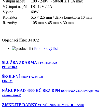
Vstupní napětí
100 - 240V ~ 50/60Hz 1.5A max
Výstupní napětí
DC 12V / 5A
Výkon
60W
Konektor
5.5 × 2.5 mm / délka konektoru 10 mm
Rozměry
105 mm × 45 mm × 30 mm
Objednací číslo:
34 072
Produktový list
SLUŽBA ZDARMA
TECHNICKÁ
PODPORA
ŠKOLENÍ
MONTÁŽNÍCH
FIREM
NÁKUP NAD 4000 KČ BEZ DPH
DOPRAVA ZDARMA
(mimo
akumulátorů)
ZÍSKEJTE DÁRKY
VE VĚRNOSTNÍM PROGRAMU