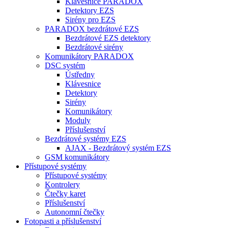
Klávesnice PARADOX
Detektory EZS
Sirény pro EZS
PARADOX bezdrátové EZS
Bezdrátové EZS detektory
Bezdrátové sirény
Komunikátory PARADOX
DSC systém
Ústředny
Klávesnice
Detektory
Sirény
Komunikátory
Moduly
Příslušenství
Bezdrátové systémy EZS
AJAX - Bezdrátový systém EZS
GSM komunikátory
Přístupové systémy
Přístupové systémy
Kontrolery
Čtečky karet
Příslušenství
Autonomní čtečky
Fotopasti a příslušenství