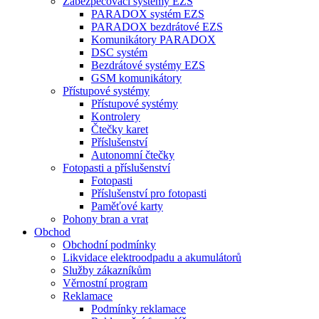
Zabezpečovací systémy EZS
PARADOX systém EZS
PARADOX bezdrátové EZS
Komunikátory PARADOX
DSC systém
Bezdrátové systémy EZS
GSM komunikátory
Přístupové systémy
Přístupové systémy
Kontrolery
Čtečky karet
Příslušenství
Autonomní čtečky
Fotopasti a příslušenství
Fotopasti
Příslušenství pro fotopasti
Paměťové karty
Pohony bran a vrat
Obchod
Obchodní podmínky
Likvidace elektroodpadu a akumulátorů
Služby zákazníkům
Věrnostní program
Reklamace
Podmínky reklamace