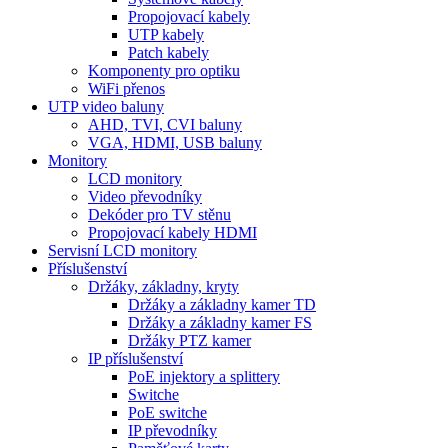
Propojovací kabely
UTP kabely
Patch kabely
Komponenty pro optiku
WiFi přenos
UTP video baluny
AHD, TVI, CVI baluny
VGA, HDMI, USB baluny
Monitory
LCD monitory
Video převodníky
Dekóder pro TV stěnu
Propojovací kabely HDMI
Servisní LCD monitory
Příslušenství
Držáky, základny, kryty
Držáky a základny kamer TD
Držáky a základny kamer FS
Držáky PTZ kamer
IP příslušenství
PoE injektory a splittery
Switche
PoE switche
IP převodníky