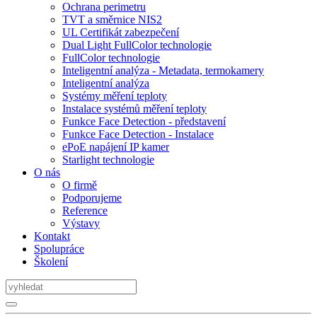
Ochrana perimetru
TVT a směrnice NIS2
UL Certifikát zabezpečení
Dual Light FullColor technologie
FullColor technologie
Inteligentní analýza - Metadata, termokamery
Inteligentní analýza
Systémy měření teploty
Instalace systémů měření teploty
Funkce Face Detection - představení
Funkce Face Detection - Instalace
ePoE napájení IP kamer
Starlight technologie
O nás
O firmě
Podporujeme
Reference
Výstavy
Kontakt
Spolupráce
Školení