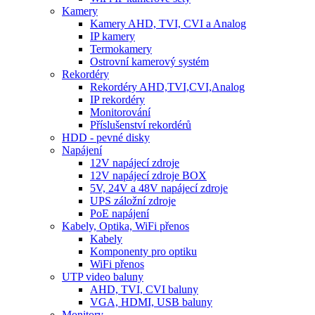
Kamery
Kamery AHD, TVI, CVI a Analog
IP kamery
Termokamery
Ostrovní kamerový systém
Rekordéry
Rekordéry AHD,TVI,CVI,Analog
IP rekordéry
Monitorování
Příslušenství rekordérů
HDD - pevné disky
Napájení
12V napájecí zdroje
12V napájecí zdroje BOX
5V, 24V a 48V napájecí zdroje
UPS záložní zdroje
PoE napájení
Kabely, Optika, WiFi přenos
Kabely
Komponenty pro optiku
WiFi přenos
UTP video baluny
AHD, TVI, CVI baluny
VGA, HDMI, USB baluny
Monitory