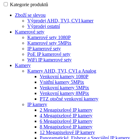
Kategorie produktů
Zboží se slevou
Výprodej AHD, TVI, CVI kamer
Výprodej ostatní
Kamerové sety
Kamerové sety 1080P
Kamerové sety 5MPix
IP kamerové sety
PoE IP kamerové sety
WiFi IP kamerové sety
Kamery
Kamery AHD, TVI, CVI a Analog
Venkovní kamery 1080P
Vnitřní kamery 5MPix
Venkovní kamery 5MPix
Venkovní kamery 8MPix
PTZ otočné venkovní kamery
IP kamery
2 Megapixelové IP kamery
4 Megapixelové IP kamery
6 Megapixelové IP kamery
8 Megapixelové IP kamery
12 Megapixelové IP kamery
Panoramatické, Fisheye a Speciální IP kamery