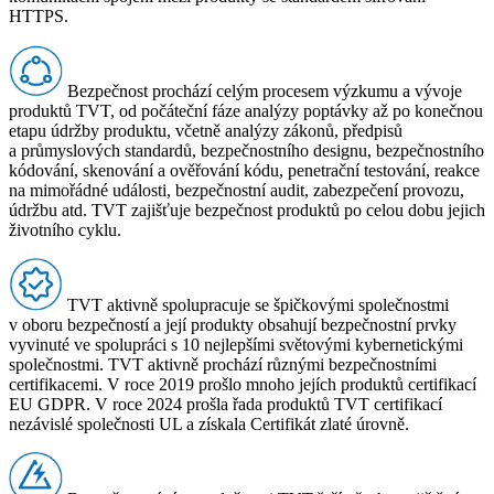
HTTPS.
Bezpečnost prochází celým procesem výzkumu a vývoje
produktů TVT, od počáteční fáze analýzy poptávky až po konečnou
etapu údržby produktu, včetně analýzy zákonů, předpisů
a průmyslových standardů, bezpečnostního designu, bezpečnostního
kódování, skenování a ověřování kódu, penetrační testování, reakce
na mimořádné události, bezpečnostní audit, zabezpečení provozu,
údržbu atd. TVT zajišťuje bezpečnost produktů po celou dobu jejich
životního cyklu.
TVT aktivně spolupracuje se špičkovými společnostmi
v oboru bezpečností a její produkty obsahují bezpečnostní prvky
vyvinuté ve spolupráci s 10 nejlepšími světovými kybernetickými
společnostmi. TVT aktivně prochází různými bezpečnostními
certifikacemi. V roce 2019 prošlo mnoho jejích produktů certifikací
EU GDPR. V roce 2024 prošla řada produktů TVT certifikací
nezávislé společnosti UL a získala Certifikát zlaté úrovně.