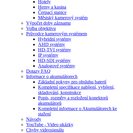
Hotely
Herny a kasina
Čerpací stanice
Městský kamerový systém
Výpočet doby záznamu
Volba objektivu
Průvodce kamerovým systémem
Hybridní systémy
AHD systémy
HD-TVI systémy
IP systémy
HD-SDI systémy
Analogové systémy
Dotazy FAQ
Informace o akumulátorech
Základní pokyny pro obsluhu baterií
Kompletní specifikace nabíjení, vybíjení,
skladování, konstrukce
Popis, rozměry a rozložení konektorů
akumulátorů
Kompletní informace o Akumulátorech ke
stažení
Návody
YouTube - Video ukázky
Chyby videosignálu