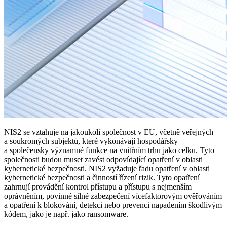
NIS2 se vztahuje na jakoukoli společnost v EU, včetně veřejných
a soukromých subjektů, které vykonávají hospodářsky
a společensky významné funkce na vnitřním trhu jako celku. Tyto
společnosti budou muset zavést odpovídající opatření v oblasti
kybernetické bezpečnosti. NIS2 vyžaduje řadu opatření v oblasti
kybernetické bezpečnosti a činností řízení rizik. Tyto opatření
zahrnují provádění kontrol přístupu a přístupu s nejmenším
oprávněním, povinné silné zabezpečení vícefaktorovým ověřováním
a opatření k blokování, detekci nebo prevenci napadením škodlivým
kódem, jako je např. jako ransomware.