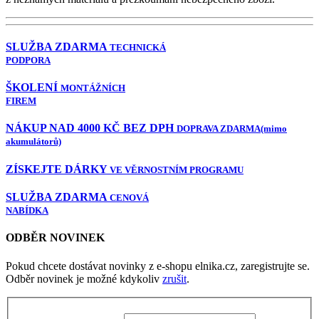
SLUŽBA ZDARMA
TECHNICKÁ
PODPORA
ŠKOLENÍ
MONTÁŽNÍCH
FIREM
NÁKUP NAD 4000 KČ BEZ DPH
DOPRAVA ZDARMA
(mimo
akumulátorů)
ZÍSKEJTE DÁRKY
VE VĚRNOSTNÍM PROGRAMU
SLUŽBA ZDARMA
CENOVÁ
NABÍDKA
ODBĚR NOVINEK
Pokud chcete dostávat novinky z e-shopu elnika.cz, zaregistrujte se.
Odběr novinek je možné kdykoliv
zrušit
.