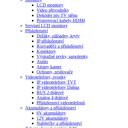
LCD monitory
Video převodníky
Dekóder pro TV stěnu
Propojovací kabely HDMI
Servisní LCD monitory
Příslušenství
Držáky, základny, kryty
IP příslušenství
Rozvaděče a příslušenství
Konektory
Výstražné prvky, samolepky
Audio
Atrapy kamer
Ochrany, zesilovače
Videotelefony, zvonky
IP videotelefony TVT
IP videotelefony Dahua
BUS 2 drátové
Analog 4 drátové
Příslušenství videotelefonů
Akumulátory a příslušenství
6V akumulátory
12V akumulátory
Nabíječky a příslušenství