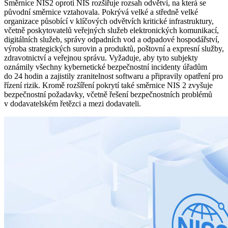
Směrnice NIS2 oproti NIS rozšiřuje rozsah odvětví, na která se
původní směrnice vztahovala. Pokrývá velké a středně velké
organizace působící v klíčových odvětvích kritické infrastruktury,
včetně poskytovatelů veřejných služeb elektronických komunikací,
digitálních služeb, správy odpadních vod a odpadové hospodářství,
výroba strategických surovin a produktů, poštovní a expresní služby,
zdravotnictví a veřejnou správu. Vyžaduje, aby tyto subjekty
oznámily všechny kybernetické bezpečnostní incidenty úřadům
do 24 hodin a zajistily zranitelnost softwaru a připravily opatření pro
řízení rizik. Kromě rozšíření pokrytí také směrnice NIS 2 zvyšuje
bezpečnostní požadavky, včetně řešení bezpečnostních problémů
v dodavatelském řetězci a mezi dodavateli.