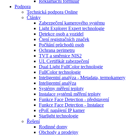
Reklamační formulář
Podpora
Technická podpora Online
Články
Zabezpečení kamerového systému
Light Explorer Expert technologie
Detekce osob a vozidel
Čtení registračních značek
Počítání průchodů osob
Ochrana perimetru
TVT a směrnice NIS2
UL Certifikát zabezpečení
Dual Light FullColor technologie
FullColor technologie
Inteligentní analýza - Metadata, termokamery
Inteligentní analýza
Systémy měření teploty
Instalace systémů měření teploty
Funkce Face Detection - představení
Funkce Face Detection - Instalace
ePoE napájení IP kamer
Starlight technologie
Řešení
Rodinné domy
Obchody a prodejny