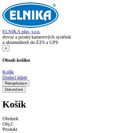
ELNIKA plus, s.r.o.
dovoz a prodej kamerových systémů
a akumulátorů do EZS a UPS
×
Obsah košíku
Košík
Dodací údaje
Rekapitulace
Dokončení
Košík
Obrázek
Obj.č.
Produkt