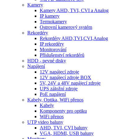
Kamery
Kamery AHD, TVI, CVI a Analog
IP kamery
Termokamery
Ostrovní kamerový systém
Rekordéry
Rekordéry AHD,TVI,CVI,Analog
IP rekordéry
Monitorování
Příslušenství rekordérů
HDD - pevné disky
Napájení
12V napájecí zdroje
12V napájecí zdroje BOX
5V, 24V a 48V napájecí zdroje
UPS záložní zdroje
PoE napájení
Kabely, Optika, WiFi přenos
Kabely
Komponenty pro optiku
WiFi přenos
UTP video baluny
AHD, TVI, CVI baluny
VGA, HDMI, USB baluny
Monitory