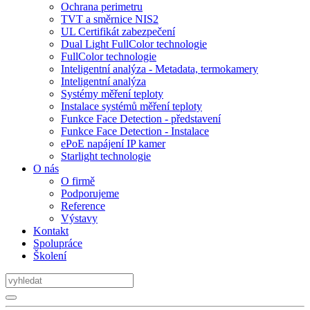
Ochrana perimetru
TVT a směrnice NIS2
UL Certifikát zabezpečení
Dual Light FullColor technologie
FullColor technologie
Inteligentní analýza - Metadata, termokamery
Inteligentní analýza
Systémy měření teploty
Instalace systémů měření teploty
Funkce Face Detection - představení
Funkce Face Detection - Instalace
ePoE napájení IP kamer
Starlight technologie
O nás
O firmě
Podporujeme
Reference
Výstavy
Kontakt
Spolupráce
Školení