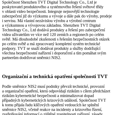
Společnost Shenzhen TVT Digital Technology Co., Ltd je
poskytovatel produktového a systémového řešení světové třídy
v oblasti video bezpečnosti. Integruje nejnovější technologie
zabezpečení již do výzkumu a vývoje a dále pak do výroby, prodeje
i servisu. Má vlastní nezávislou výrobu a výrobní centrum
a výzkumnou a vývojovou základnu. Shenzhen TVT Digital
Technology Co., Ltd dodává produkty a řešení pro zabezpečení
videa uživatelům ve více než 120 zemích a regionech po celém
světě. Má dlouhodobé zkušenosti s řešením bezpečnostních otázek
po celém světě a má zpracovaný kompletní systém technické
podpory. TVT se snaží dodávat produkty a služby dodržující
všechna bezpečnostní nařízení i doporučení a tím pomáhat svým
partnerům dodržovat směrnici NIS2.
Organizační a technická opatření společnosti TVT
Podle směrnice NIS2 musí podniky převzít technické, provozní
a organizační opatření, která odpovídají rizikům s cílem předcházet
rizikům kybernetické bezpečnosti a minimalizovat dopad
případných kybernetických krizových událostí. Společnost TVT
k tomu přijala řadu klíčových opatření vedoucích ke splnění
směrnice NIS2, včetně reakce na incidenty a krizového řízení,
zveřejňování informací o zjištěné zranitelnosti zařízení, zásady