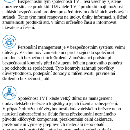
Bezpečnostní tým společnosti TVT řeší všechny zjištěné
nouzové situace produktů. Uživatelé TVT produktů mají možnost
nahlásit bezpečnostní problém prostřednictvím oficiálních webových
stránek. Tento tým musí reagovat na útoky, úniky informací, zjištěné
zranitelnosti produktů atd. v rámci určeného času a informovat
uživatele o řešení.
Personální management je v bezpečnostním systému velmi
důležitý. Všichni noví zaměstnanci přicházející do společnosti
projdou sítí bezpečnostních školení. Zaměstnanci podstoupí
bezpečnostní kontroly před nástupem, během pracovního poměru
i po odchodu ze společnosti. Tyto kontroly zahrnují prověrky
důvěryhodnosti, podepsání dohody o mlčenlivosti, pravidelná
školení o bezpečnosti, atd.
Společnost TVT klade velký důraz na management
dodavatelského řetězce a logistiky a jejich řízení a zabezpečení.
V případě ohrožení důvěryhodnosti dodavatelského řetězce nebo
narušení zabezpečení zajišťuje firma přezkoumání neznámého
původu klíčových komponent, přezkoumání celní deklarace,
přezkoumání výměny přepravních materiálů nebo obalů
z neznámých materiálů a přezkoumání nebezpečného zboží.