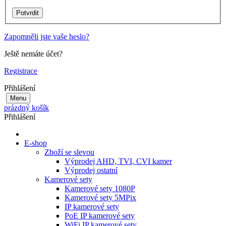
Zapomněli jste vaše heslo?
Ještě nemáte účet?
Registrace
Přihlášení
Menu
prázdný košík
Přihlášení
E-shop
Zboží se slevou
Výprodej AHD, TVI, CVI kamer
Výprodej ostatní
Kamerové sety
Kamerové sety 1080P
Kamerové sety 5MPix
IP kamerové sety
PoE IP kamerové sety
WiFi IP kamerové sety