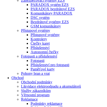
Zabezpečovací systémy EZS
PARADOX systém EZS
PARADOX bezdrátové EZS
Komunikátory PARADOX
DSC systém
Bezdrátové systémy EZS
GSM komunikátory
Přístupové systémy
Přístupové systémy
Kontrolery
Čtečky karet
Příslušenství
Autonomní čtečky
Fotopasti a příslušenství
Fotopasti
Příslušenství pro fotopasti
Paměťové karty
Pohony bran a vrat
Obchod
Obchodní podmínky
Likvidace elektroodpadu a akumulátorů
Služby zákazníkům
Věrnostní program
Reklamace
Podmínky reklamace