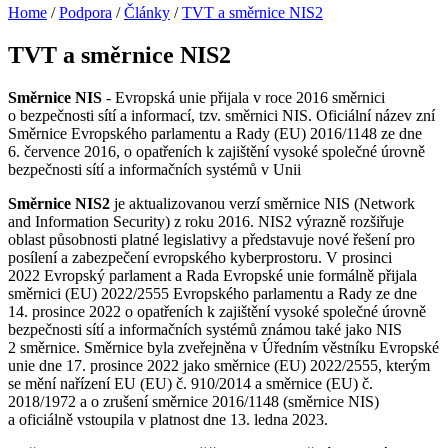
Home
/
Podpora
/
Články
/
TVT a směrnice NIS2
TVT a směrnice NIS2
Směrnice NIS
- Evropská unie přijala v roce 2016 směrnici
o bezpečnosti sítí a informací, tzv. směrnici NIS. Oficiální název zní
Směrnice Evropského parlamentu a Rady (EU) 2016/1148 ze dne
6. července 2016, o opatřeních k zajištění vysoké společné úrovně
bezpečnosti sítí a informačních systémů v Unii
Směrnice NIS2
je aktualizovanou verzí směrnice NIS (Network
and Information Security) z roku 2016. NIS2 výrazně rozšiřuje
oblast působnosti platné legislativy a představuje nové řešení pro
posílení a zabezpečení evropského kyberprostoru. V prosinci
2022 Evropský parlament a Rada Evropské unie formálně přijala
směrnici (EU) 2022/2555 Evropského parlamentu a Rady ze dne
14. prosince 2022 o opatřeních k zajištění vysoké společné úrovně
bezpečnosti sítí a informačních systémů známou také jako NIS
2 směrnice. Směrnice byla zveřejněna v Úředním věstníku Evropské
unie dne 17. prosince 2022 jako směrnice (EU) 2022/2555, kterým
se mění nařízení EU (EU) č. 910/2014 a směrnice (EU) č.
2018/1972 a o zrušení směrnice 2016/1148 (směrnice NIS)
a oficiálně vstoupila v platnost dne 13. ledna 2023.