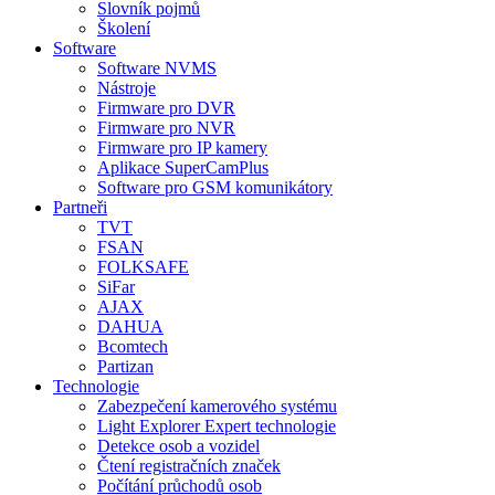
Slovník pojmů
Školení
Software
Software NVMS
Nástroje
Firmware pro DVR
Firmware pro NVR
Firmware pro IP kamery
Aplikace SuperCamPlus
Software pro GSM komunikátory
Partneři
TVT
FSAN
FOLKSAFE
SiFar
AJAX
DAHUA
Bcomtech
Partizan
Technologie
Zabezpečení kamerového systému
Light Explorer Expert technologie
Detekce osob a vozidel
Čtení registračních značek
Počítání průchodů osob