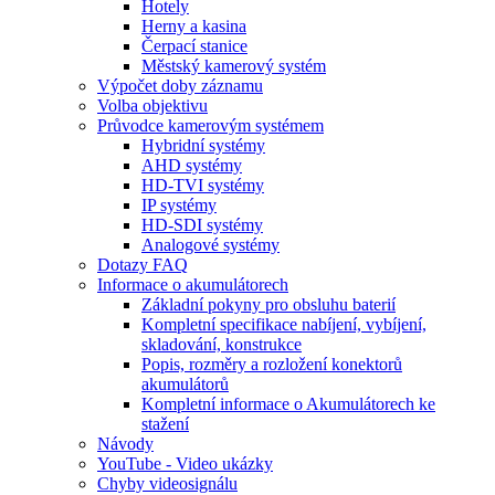
Hotely
Herny a kasina
Čerpací stanice
Městský kamerový systém
Výpočet doby záznamu
Volba objektivu
Průvodce kamerovým systémem
Hybridní systémy
AHD systémy
HD-TVI systémy
IP systémy
HD-SDI systémy
Analogové systémy
Dotazy FAQ
Informace o akumulátorech
Základní pokyny pro obsluhu baterií
Kompletní specifikace nabíjení, vybíjení,
skladování, konstrukce
Popis, rozměry a rozložení konektorů
akumulátorů
Kompletní informace o Akumulátorech ke
stažení
Návody
YouTube - Video ukázky
Chyby videosignálu