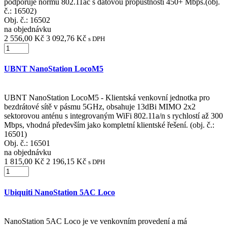
podporuje normu 802.11ac s datovou propustností 450+ Mbps.(obj.
č.: 16502)
Obj. č.:
16502
na objednávku
2 556,00 Kč
3 092,76 Kč
s DPH
UBNT NanoStation LocoM5
UBNT NanoStation LocoM5 - Klientská venkovní jednotka pro
bezdrátové sítě v pásmu 5GHz, obsahuje 13dBi MIMO 2x2
sektorovou anténu s integrovaným WiFi 802.11a/n s rychlostí až 300
Mbps, vhodná především jako kompletní klientské řešení. (obj. č.:
16501)
Obj. č.:
16501
na objednávku
1 815,00 Kč
2 196,15 Kč
s DPH
Ubiquiti NanoStation 5AC Loco
NanoStation 5AC Loco je ve venkovním provedení a má