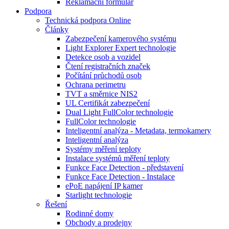
Reklamační formulář
Podpora
Technická podpora Online
Články
Zabezpečení kamerového systému
Light Explorer Expert technologie
Detekce osob a vozidel
Čtení registračních značek
Počítání průchodů osob
Ochrana perimetru
TVT a směrnice NIS2
UL Certifikát zabezpečení
Dual Light FullColor technologie
FullColor technologie
Inteligentní analýza - Metadata, termokamery
Inteligentní analýza
Systémy měření teploty
Instalace systémů měření teploty
Funkce Face Detection - představení
Funkce Face Detection - Instalace
ePoE napájení IP kamer
Starlight technologie
Řešení
Rodinné domy
Obchody a prodejny