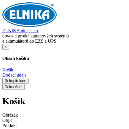
ELNIKA plus, s.r.o.
dovoz a prodej kamerových systémů
a akumulátorů do EZS a UPS
×
Obsah košíku
Košík
Dodací údaje
Rekapitulace
Dokončení
Košík
Obrázek
Obj.č.
Produkt