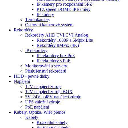
IP kamery pro rozpoznání SPZ
PTZ speed DOME IP kamery
IP kódery
Termokamery
Ostrovní kamerový systém
Rekordéry
Rekordéry AHD,TVI,CVI,Analog
Rekordéry 1080P a 5Mpix Lite
Rekordéry 8MPix (4K)
IP rekordéry
IP rekordéry bez PoE
IP rekordéry s PoE
Monitorování a servery
Příslušenství rekordérů
HDD - pevné disky
Napájení
12V napájecí zdroje
12V napájecí zdroje BOX
5V, 24V a 48V napájecí zdroje
UPS záložní zdroje
PoE napájení
Kabely, Optika, WiFi přenos
Kabely
Koaxiální kabely
Systémové kabely