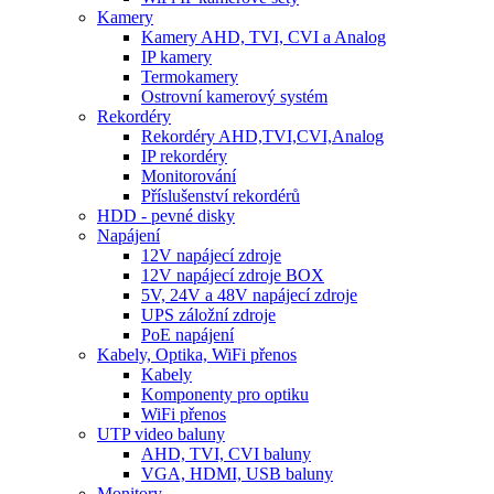
Kamery
Kamery AHD, TVI, CVI a Analog
IP kamery
Termokamery
Ostrovní kamerový systém
Rekordéry
Rekordéry AHD,TVI,CVI,Analog
IP rekordéry
Monitorování
Příslušenství rekordérů
HDD - pevné disky
Napájení
12V napájecí zdroje
12V napájecí zdroje BOX
5V, 24V a 48V napájecí zdroje
UPS záložní zdroje
PoE napájení
Kabely, Optika, WiFi přenos
Kabely
Komponenty pro optiku
WiFi přenos
UTP video baluny
AHD, TVI, CVI baluny
VGA, HDMI, USB baluny
Monitory