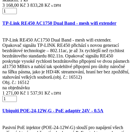
3 168,00 Kč
3 833,28 Kč
s DPH
TP-Link RE450 AC1750 Dual Band - mesh wifi extender
TP-Link RE450 AC1750 Dual Band - mesh wifi extender.
Opakovač signálu TP-LINK RE450 přichází s novou generací
bezdrátové technologie – 802.11ac, je až 3x rychlejší než rychlost
bezdrátového standardu 802.11n. Opakovač signálu RE450
poskytuje vysoké rychlosti bezdrátového připojení ve dvou pásmech
až1750 MBit/s a nabízí tak spolehlivé připojení pro úlohy náročné
na šířku pásma, jako je HD/4K streamování, hraní her bez zpoždění,
stahování velkých souborů.(obj. č.: 16512)
Obj. č.:
16512
na objednávku
1 271,00 Kč
1 537,91 Kč
s DPH
Ubiquiti POE-24-12W-G - PoE adaptér 24V - 0.5A
Pasivní PoE injektor (POE-24-12W-G) slouží pro napájení všech