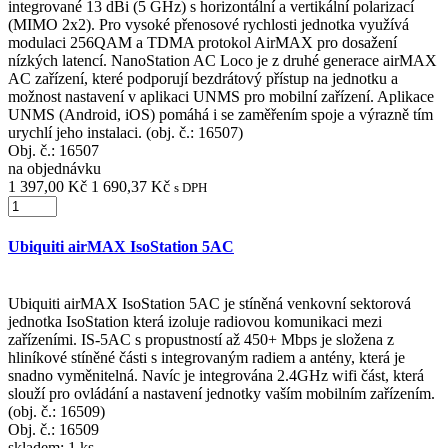
integrované 13 dBi (5 GHz) s horizontální a vertikální polarizací
(MIMO 2x2). Pro vysoké přenosové rychlosti jednotka využívá
modulaci 256QAM a TDMA protokol AirMAX pro dosažení
nízkých latencí. NanoStation AC Loco je z druhé generace airMAX
AC zařízení, které podporují bezdrátový přístup na jednotku a
možnost nastavení v aplikaci UNMS pro mobilní zařízení. Aplikace
UNMS (Android, iOS) pomáhá i se zaměřením spoje a výrazně tím
urychlí jeho instalaci. (obj. č.: 16507)
Obj. č.:
16507
na objednávku
1 397,00 Kč
1 690,37 Kč
s DPH
Ubiquiti airMAX IsoStation 5AC
Ubiquiti airMAX IsoStation 5AC je stíněná venkovní sektorová
jednotka IsoStation která izoluje radiovou komunikaci mezi
zařízeními. IS-5AC s propustností až 450+ Mbps je složena z
hliníkové stíněné části s integrovaným radiem a antény, která je
snadno vyměnitelná. Navíc je integrována 2.4GHz wifi část, která
slouží pro ovládání a nastavení jednotky vaším mobilním zařízením.
(obj. č.: 16509)
Obj. č.:
16509
skladem: 1 ks