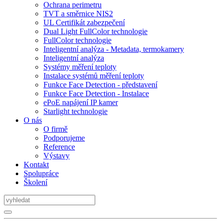
Ochrana perimetru
TVT a směrnice NIS2
UL Certifikát zabezpečení
Dual Light FullColor technologie
FullColor technologie
Inteligentní analýza - Metadata, termokamery
Inteligentní analýza
Systémy měření teploty
Instalace systémů měření teploty
Funkce Face Detection - představení
Funkce Face Detection - Instalace
ePoE napájení IP kamer
Starlight technologie
O nás
O firmě
Podporujeme
Reference
Výstavy
Kontakt
Spolupráce
Školení