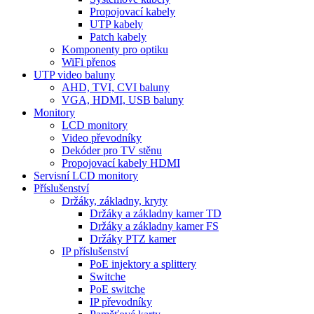
Propojovací kabely
UTP kabely
Patch kabely
Komponenty pro optiku
WiFi přenos
UTP video baluny
AHD, TVI, CVI baluny
VGA, HDMI, USB baluny
Monitory
LCD monitory
Video převodníky
Dekóder pro TV stěnu
Propojovací kabely HDMI
Servisní LCD monitory
Příslušenství
Držáky, základny, kryty
Držáky a základny kamer TD
Držáky a základny kamer FS
Držáky PTZ kamer
IP příslušenství
PoE injektory a splittery
Switche
PoE switche
IP převodníky