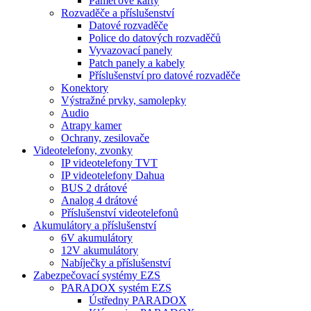
Paměťové karty
Rozvaděče a příslušenství
Datové rozvaděče
Police do datových rozvaděčů
Vyvazovací panely
Patch panely a kabely
Příslušenství pro datové rozvaděče
Konektory
Výstražné prvky, samolepky
Audio
Atrapy kamer
Ochrany, zesilovače
Videotelefony, zvonky
IP videotelefony TVT
IP videotelefony Dahua
BUS 2 drátové
Analog 4 drátové
Příslušenství videotelefonů
Akumulátory a příslušenství
6V akumulátory
12V akumulátory
Nabíječky a příslušenství
Zabezpečovací systémy EZS
PARADOX systém EZS
Ústředny PARADOX