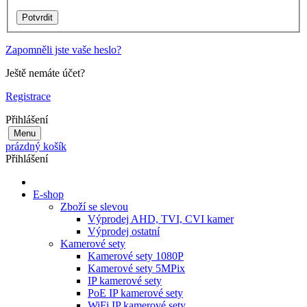
Zapomněli jste vaše heslo?
Ještě nemáte účet?
Registrace
Přihlášení
Menu
prázdný košík
Přihlášení
E-shop
Zboží se slevou
Výprodej AHD, TVI, CVI kamer
Výprodej ostatní
Kamerové sety
Kamerové sety 1080P
Kamerové sety 5MPix
IP kamerové sety
PoE IP kamerové sety
WiFi IP kamerové sety