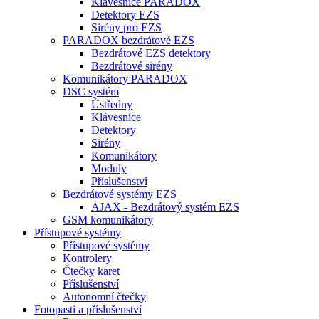
Klávesnice PARADOX
Detektory EZS
Sirény pro EZS
PARADOX bezdrátové EZS
Bezdrátové EZS detektory
Bezdrátové sirény
Komunikátory PARADOX
DSC systém
Ústředny
Klávesnice
Detektory
Sirény
Komunikátory
Moduly
Příslušenství
Bezdrátové systémy EZS
AJAX - Bezdrátový systém EZS
GSM komunikátory
Přístupové systémy
Přístupové systémy
Kontrolery
Čtečky karet
Příslušenství
Autonomní čtečky
Fotopasti a příslušenství