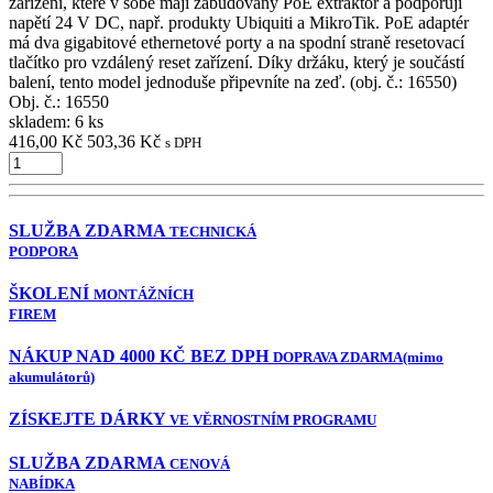
zařízení, které v sobě mají zabudovaný PoE extraktor a podporují
napětí 24 V DC, např. produkty Ubiquiti a MikroTik. PoE adaptér
má dva gigabitové ethernetové porty a na spodní straně resetovací
tlačítko pro vzdálený reset zařízení. Díky držáku, který je součástí
balení, tento model jednoduše připevníte na zeď. (obj. č.: 16550)
Obj. č.:
16550
skladem: 6 ks
416,00 Kč
503,36 Kč
s DPH
SLUŽBA ZDARMA
TECHNICKÁ
PODPORA
ŠKOLENÍ
MONTÁŽNÍCH
FIREM
NÁKUP NAD 4000 KČ BEZ DPH
DOPRAVA ZDARMA
(mimo
akumulátorů)
ZÍSKEJTE DÁRKY
VE VĚRNOSTNÍM PROGRAMU
SLUŽBA ZDARMA
CENOVÁ
NABÍDKA