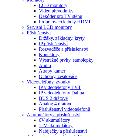
LCD monitory
Video převodníky
Dekóder pro TV stěnu
Propojovací kabely HDMI
Servisní LCD monitory
Příslušenství
Držáky, základny, kryty
IP příslušenství
Rozvaděče a příslušenství
Konektory
Výstražné prvky, samolepky
Audio
Atrapy kamer
Ochrany, zesilovače
Videotelefony, zvonky
IP videotelefony TVT
IP videotelefony Dahua
BUS 2 drátové
Analog 4 drátové
Příslušenství videotelefonů
Akumulátory a příslušenství
6V akumulátory
12V akumulátory
Nabíječky a příslušenství