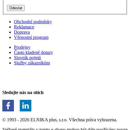
Obchodní podmínky
Reklamace
Doprava
Věrnostní program
Prodejny
Často kladené dotazy
Slovník pojmů
Služby zákazníkům
Sledujte nás na sítích
© 1993 - 2026 ELNIKA plus, s.r.o. Všechna práva vyhrazena.
Veškeré materiály v tomto e-shopu mohou být dále používány pouze