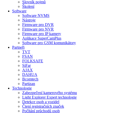
Slovník pojmů
Školení
Software
Software NVMS
Nástroje
Firmware pro DVR
Firmware pro NVR
Firmware pro IP kamery
Aplikace SuperCamPlus
Software pro GSM komunikátory
Partneři
TVT
FSAN
FOLKSAFE
SiFar
AJAX
DAHUA
Bcomtech
Partizan
Technologie
Zabezpečení kamerového systému
Light Explorer Expert technologie
Detekce osob a vozidel
Čtení registračních značek
Počítání průchodů osob