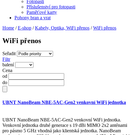
Fotopasti
Příslušenství pro fotopasti
Paměťové karty
Pohony bran a vrat
Home
/
E-shop
/
Kabely, Optika, WiFi přenos
/
WiFi přenos
WiFi přenos
Seřadit
Filtr
balení
Cena
od
do
UBNT NanoBeam NBE-5AC-Gen2 venkovní WiFi jednotka
UBNT NanoBeam NBE-5AC-Gen2 venkovní WiFi jednotka.
Venkovní jednotka druhé generace s 19 dBi MIMO 2x2 anténami
pro pásmo 5 GHz vhodná jako klientská jednotka. NanoBeam