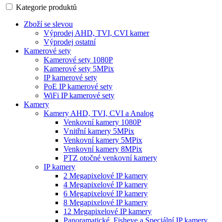
Kategorie produktů
Zboží se slevou
Výprodej AHD, TVI, CVI kamer
Výprodej ostatní
Kamerové sety
Kamerové sety 1080P
Kamerové sety 5MPix
IP kamerové sety
PoE IP kamerové sety
WiFi IP kamerové sety
Kamery
Kamery AHD, TVI, CVI a Analog
Venkovní kamery 1080P
Vnitřní kamery 5MPix
Venkovní kamery 5MPix
Venkovní kamery 8MPix
PTZ otočné venkovní kamery
IP kamery
2 Megapixelové IP kamery
4 Megapixelové IP kamery
6 Megapixelové IP kamery
8 Megapixelové IP kamery
12 Megapixelové IP kamery
Panoramatické, Fisheye a Speciální IP kamery