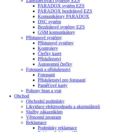
Zabezpečovací systémy EZS
PARADOX systém EZS
PARADOX bezdrátové EZS
Komunikátory PARADOX
DSC systém
Bezdrátové systémy EZS
GSM komunikátory
Přístupové systémy
Přístupové systémy
Kontrolery
Čtečky karet
Příslušenství
Autonomní čtečky
Fotopasti a příslušenství
Fotopasti
Příslušenství pro fotopasti
Paměťové karty
Pohony bran a vrat
Obchod
Obchodní podmínky
Likvidace elektroodpadu a akumulátorů
Služby zákazníkům
Věrnostní program
Reklamace
Podmínky reklamace