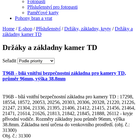
Fotopasti
Příslušenství pro fotopasti
Paměťové karty
Pohony bran a vrat
Home
/
E-shop
/
Příslušenství
/
Držáky, základny, kryty
/
Držáky a
základny kamer TD
Držáky a základny kamer TD
Seřadit
T96B - bílá vnitřní bezpečnostní základna pro kamery TD,
průměr 96mm, výška 38.8mm
T96B - bílá vnitřní bezpečnostní základna pro kamery TD : 17298,
18554, 18572, 20053, 20256, 20303, 20306, 20328, 21220, 21226,
21247, 21304, 21336, 21395, 21406, 21412, 21415, 21456, 21464,
21471, 21614, 21626, 21813, 21842, 21845, 21888, 26112 - kryje
přívodní vodiče. Rozměry základny jsou průměr 96mm, výška
38.8mm. Základna není určena do venkovního prostředí. (obj. č.:
31300)
Obj. č.:
31300