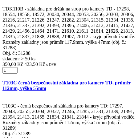
TDK110B - základna pro držák na strop pro kamery TD - 17298,
18554, 18558, 18572, 20030, 20044, 20053, 20256, 20303, 20306,
21216, 21217, 21226, 21247, 21282, 21304, 21315, 21334, 21335,
21336, 21337, 21392, 21393, 21395, 21406, 21412, 21415, 21427,
21429, 21456, 21464, 21471, 21610, 21611, 21614, 21626, 21813,
21835, 21837, 21838, 21888, 21907, 26112 - kryje přívodní vodiče.
Rozměry základny jsou průměr 117.9mm, výška 47mm (obj. č.:
31288)
Obj. č.:
31288
skladem: > 50 ks
350,00 Kč
423,50 Kč
s DPH
T103C černá bezpečnostní základna pro kamery TD, průměr
112mm, výška 55mm
T103C - černá bezpečnostní základna pro kamery TD: 17297,
20043, 20255, 20304, 20327, 21246, 21285, 21331, 21339, 21391,
21394, 21413, 21455, 21834, 21841, 21844 - kryje přívodní vodiče.
Rozměry základny jsou průměr 112mm, výška 55mm (obj. č.:
31289)
Obj. č.:
31289