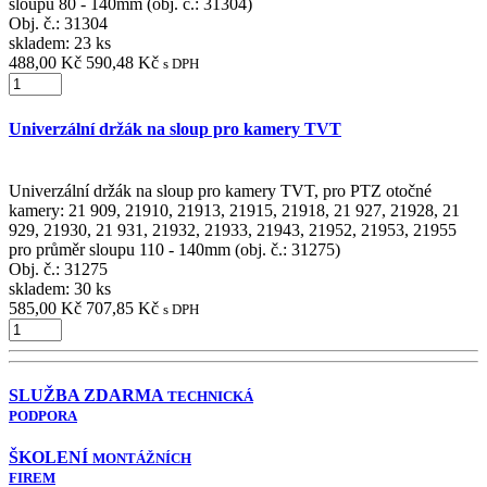
sloupu 80 - 140mm (obj. č.: 31304)
Obj. č.:
31304
skladem: 23 ks
488,00 Kč
590,48 Kč
s DPH
Univerzální držák na sloup pro kamery TVT
Univerzální držák na sloup pro kamery TVT, pro PTZ otočné
kamery: 21 909, 21910, 21913, 21915, 21918, 21 927, 21928, 21
929, 21930, 21 931, 21932, 21933, 21943, 21952, 21953, 21955
pro průměr sloupu 110 - 140mm (obj. č.: 31275)
Obj. č.:
31275
skladem: 30 ks
585,00 Kč
707,85 Kč
s DPH
SLUŽBA ZDARMA
TECHNICKÁ
PODPORA
ŠKOLENÍ
MONTÁŽNÍCH
FIREM