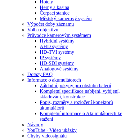
Hotely
Herny a kasina
Čerpací stanice
Městský kamerový systém
Výpočet doby záznamu
Volba objektivu
Průvodce kamerovým systémem
Hybridní systémy
AHD systémy
HD-TVI systémy
IP systémy
HD-SDI systémy
Analogové systémy
Dotazy FAQ
Informace o akumulátorech
Základní pokyny pro obsluhu baterií
Kompletní specifikace nabíjení, vybíjení,
skladování, konstrukce
Popis, rozměry a rozložení konektorů
akumulátorů
Kompletní informace o Akumulátorech ke
stažení
Návody
YouTube - Video ukázky
Chyby videosignálu