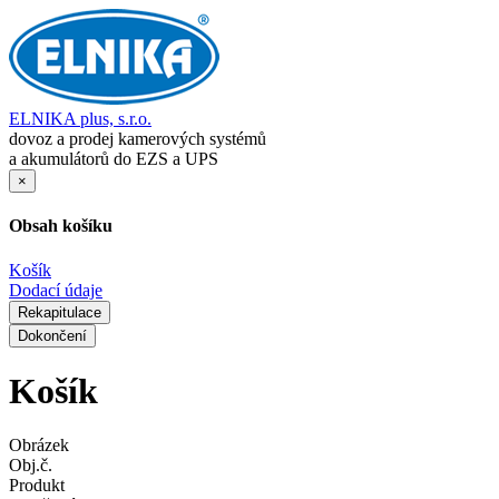
ELNIKA plus, s.r.o.
dovoz a prodej kamerových systémů
a akumulátorů do EZS a UPS
×
Obsah košíku
Košík
Dodací údaje
Rekapitulace
Dokončení
Košík
Obrázek
Obj.č.
Produkt