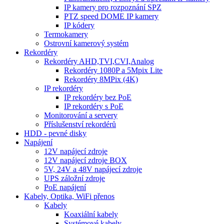
IP kamery pro rozpoznání SPZ
PTZ speed DOME IP kamery
IP kódery
Termokamery
Ostrovní kamerový systém
Rekordéry
Rekordéry AHD,TVI,CVI,Analog
Rekordéry 1080P a 5Mpix Lite
Rekordéry 8MPix (4K)
IP rekordéry
IP rekordéry bez PoE
IP rekordéry s PoE
Monitorování a servery
Příslušenství rekordérů
HDD - pevné disky
Napájení
12V napájecí zdroje
12V napájecí zdroje BOX
5V, 24V a 48V napájecí zdroje
UPS záložní zdroje
PoE napájení
Kabely, Optika, WiFi přenos
Kabely
Koaxiální kabely
Systémové kabely