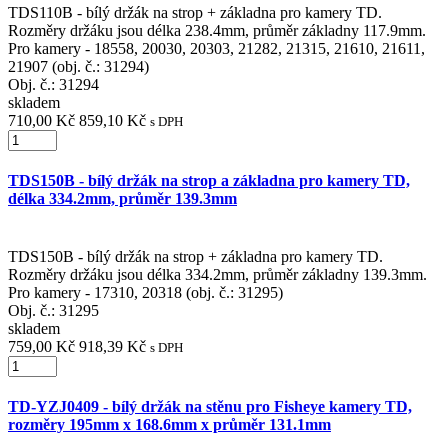
TDS110B - bílý držák na strop + základna pro kamery TD.
Rozměry držáku jsou délka 238.4mm, průměr základny 117.9mm.
Pro kamery - 18558, 20030, 20303, 21282, 21315, 21610, 21611,
21907 (obj. č.: 31294)
Obj. č.:
31294
skladem
710,00 Kč
859,10 Kč
s DPH
TDS150B - bílý držák na strop a základna pro kamery TD,
délka 334.2mm, průměr 139.3mm
TDS150B - bílý držák na strop + základna pro kamery TD.
Rozměry držáku jsou délka 334.2mm, průměr základny 139.3mm.
Pro kamery - 17310, 20318 (obj. č.: 31295)
Obj. č.:
31295
skladem
759,00 Kč
918,39 Kč
s DPH
TD-YZJ0409 - bílý držák na stěnu pro Fisheye kamery TD,
rozměry 195mm x 168.6mm x průměr 131.1mm