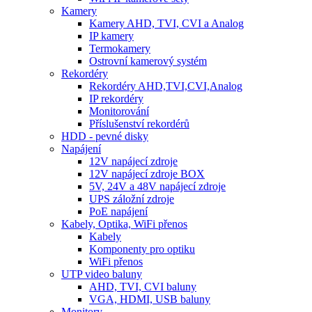
Kamery
Kamery AHD, TVI, CVI a Analog
IP kamery
Termokamery
Ostrovní kamerový systém
Rekordéry
Rekordéry AHD,TVI,CVI,Analog
IP rekordéry
Monitorování
Příslušenství rekordérů
HDD - pevné disky
Napájení
12V napájecí zdroje
12V napájecí zdroje BOX
5V, 24V a 48V napájecí zdroje
UPS záložní zdroje
PoE napájení
Kabely, Optika, WiFi přenos
Kabely
Komponenty pro optiku
WiFi přenos
UTP video baluny
AHD, TVI, CVI baluny
VGA, HDMI, USB baluny
Monitory