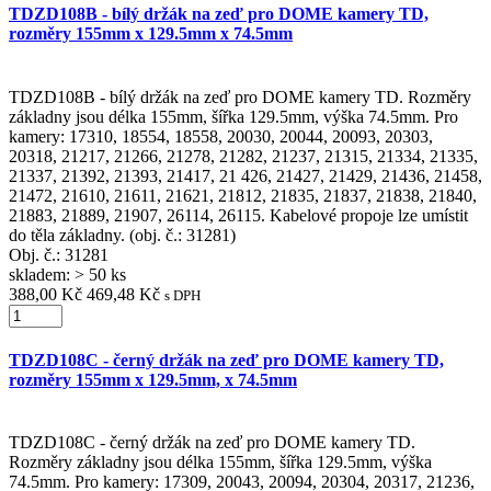
TDZD108B - bílý držák na zeď pro DOME kamery TD,
rozměry 155mm x 129.5mm x 74.5mm
TDZD108B - bílý držák na zeď pro DOME kamery TD. Rozměry
základny jsou délka 155mm, šířka 129.5mm, výška 74.5mm. Pro
kamery: 17310, 18554, 18558, 20030, 20044, 20093, 20303,
20318, 21217, 21266, 21278, 21282, 21237, 21315, 21334, 21335,
21337, 21392, 21393, 21417, 21 426, 21427, 21429, 21436, 21458,
21472, 21610, 21611, 21621, 21812, 21835, 21837, 21838, 21840,
21883, 21889, 21907, 26114, 26115. Kabelové propoje lze umístit
do těla základny. (obj. č.: 31281)
Obj. č.:
31281
skladem: > 50 ks
388,00 Kč
469,48 Kč
s DPH
TDZD108C - černý držák na zeď pro DOME kamery TD,
rozměry 155mm x 129.5mm, x 74.5mm
TDZD108C - černý držák na zeď pro DOME kamery TD.
Rozměry základny jsou délka 155mm, šířka 129.5mm, výška
74.5mm. Pro kamery: 17309, 20043, 20094, 20304, 20317, 21236,