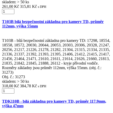
skladem: > 50 ks
261,00 Kč
315,81 Kč
s DPH
T103B bílá bezpečnostní základna pro kamery TD, průměr
112mm, výška 55mm
T103B - bílá bezpečnostní základna pro kamery TD: 17298, 18554,
18558, 18572, 20030, 20044, 20053, 20303, 20306, 20328, 21247,
20256, 21217, 21226, 21278, 21282, 21304, 21315, 21334, 21335,
21336, 21337, 21392, 21393, 21395, 21406, 21412, 21415, 21417,
21456, 21464, 21471, 21610, 21611, 21614, 21626, 21660, 21813,
21835, 21842, 21845, 21888, 26112 - kryje přívodní vodiče.
Rozměry základny jsou průměr 112mm, výška 55mm. (obj. č.:
31273)
Obj. č.:
31273
skladem: > 50 ks
318,00 Kč
384,78 Kč
s DPH
TDK110B - bílá základna pro kamery TD, průměr 117.9mm,
výška 47mm