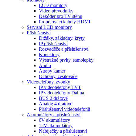
LCD monitory
Video převodníky
Dekóder pro TV stěnu
Propojovací kabely HDMI
Servisní LCD monitory
Příslušenství
Držáky, základny, kryty
IP příslušenství
Rozvaděče a příslušenství
Konektory
Výstražné prvky, samolepky
Audio
Atrapy kamer
Ochrany, zesilovače
Videotelefony, zvonky
IP videotelefony TVT
IP videotelefony Dahua
BUS 2 drátové
Analog 4 drátové
Příslušenství videotelefonů
Akumulátory a příslušenství
6V akumulátory
12V akumulátory
Nabíječky a příslušenství