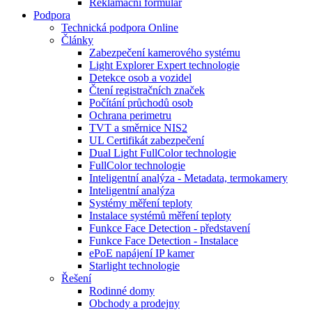
Reklamační formulář
Podpora
Technická podpora Online
Články
Zabezpečení kamerového systému
Light Explorer Expert technologie
Detekce osob a vozidel
Čtení registračních značek
Počítání průchodů osob
Ochrana perimetru
TVT a směrnice NIS2
UL Certifikát zabezpečení
Dual Light FullColor technologie
FullColor technologie
Inteligentní analýza - Metadata, termokamery
Inteligentní analýza
Systémy měření teploty
Instalace systémů měření teploty
Funkce Face Detection - představení
Funkce Face Detection - Instalace
ePoE napájení IP kamer
Starlight technologie
Řešení
Rodinné domy
Obchody a prodejny