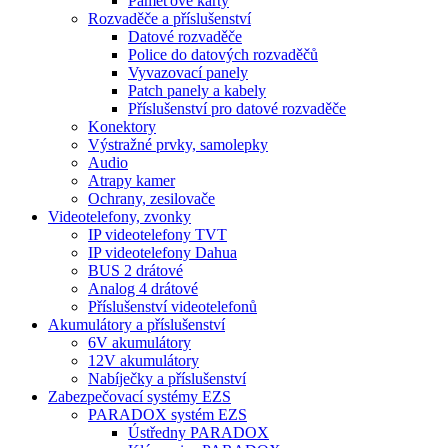
Paměťové karty
Rozvaděče a příslušenství
Datové rozvaděče
Police do datových rozvaděčů
Vyvazovací panely
Patch panely a kabely
Příslušenství pro datové rozvaděče
Konektory
Výstražné prvky, samolepky
Audio
Atrapy kamer
Ochrany, zesilovače
Videotelefony, zvonky
IP videotelefony TVT
IP videotelefony Dahua
BUS 2 drátové
Analog 4 drátové
Příslušenství videotelefonů
Akumulátory a příslušenství
6V akumulátory
12V akumulátory
Nabíječky a příslušenství
Zabezpečovací systémy EZS
PARADOX systém EZS
Ústředny PARADOX