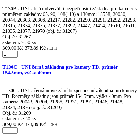
T130B - UNI - bílá univerzální bezpečnostní základna pro kamery s
průměrem základny 65, 90, 108(110) a 130mm: 18558, 20030,
20044, 20303, 20306, 21217, 21282, 21290, 21291, 21292, 21293,
21315, 21334, 21335, 21337, 21392, 21447, 21454, 21610, 21611,
21835, 21877, 21970 (obj. č.: 31267)
Obj. č.:
31267
skladem: > 50 ks
309,00 Kč
373,89 Kč
s DPH
T130C - UNI černá základna pro kamery TD, průměr
154.5mm, výška 40mm
T130C - UNI - černá univerzální bezpečnostní základna pro kamery
TD. Rozměry základny jsou průměr 154.5mm, výška 40mm. Pro
kamery: 20043, 20304, 21285, 21331, 21391, 21446, 21448,
21834, 21876 (obj. č.: 31269)
Obj. č.:
31269
skladem: > 50 ks
309,00 Kč
373,89 Kč
s DPH