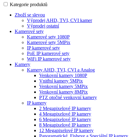
Kategorie produktů
Zboží se slevou
Výprodej AHD, TVI, CVI kamer
Výprodej ostatní
Kamerové sety
Kamerové sety 1080P
Kamerové sety 5MPix
IP kamerové sety
PoE IP kamerové sety
WiFi IP kamerové sety
Kamery
Kamery AHD, TVI, CVI a Analog
Venkovní kamery 1080P
Vnitřní kamery 5MPix
Venkovní kamery 5MPix
Venkovní kamery 8MPix
PTZ otočné venkovní kamery
IP kamery
2 Megapixelové IP kamery
4 Megapixelové IP kamery
6 Megapixelové IP kamery
8 Megapixelové IP kamery
12 Megapixelové IP kamery
Panoramatické, Fisheye a Speciální IP kamery