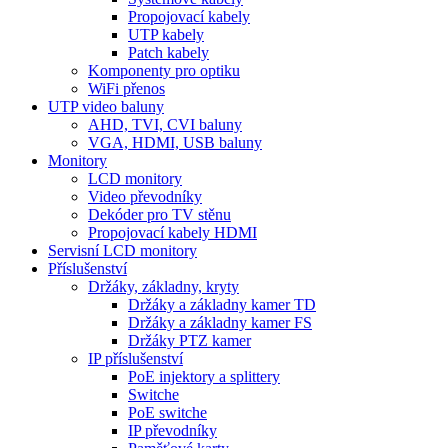
Propojovací kabely
UTP kabely
Patch kabely
Komponenty pro optiku
WiFi přenos
UTP video baluny
AHD, TVI, CVI baluny
VGA, HDMI, USB baluny
Monitory
LCD monitory
Video převodníky
Dekóder pro TV stěnu
Propojovací kabely HDMI
Servisní LCD monitory
Příslušenství
Držáky, základny, kryty
Držáky a základny kamer TD
Držáky a základny kamer FS
Držáky PTZ kamer
IP příslušenství
PoE injektory a splittery
Switche
PoE switche
IP převodníky