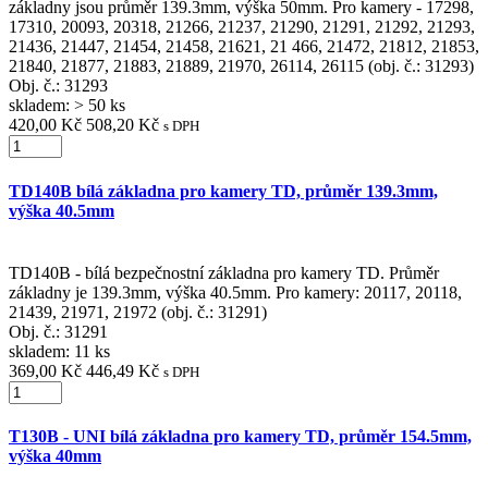
základny jsou průměr 139.3mm, výška 50mm. Pro kamery - 17298,
17310, 20093, 20318, 21266, 21237, 21290, 21291, 21292, 21293,
21436, 21447, 21454, 21458, 21621, 21 466, 21472, 21812, 21853,
21840, 21877, 21883, 21889, 21970, 26114, 26115 (obj. č.: 31293)
Obj. č.:
31293
skladem: > 50 ks
420,00 Kč
508,20 Kč
s DPH
TD140B bílá základna pro kamery TD, průměr 139.3mm,
výška 40.5mm
TD140B - bílá bezpečnostní základna pro kamery TD. Průměr
základny je 139.3mm, výška 40.5mm. Pro kamery: 20117, 20118,
21439, 21971, 21972 (obj. č.: 31291)
Obj. č.:
31291
skladem: 11 ks
369,00 Kč
446,49 Kč
s DPH
T130B - UNI bílá základna pro kamery TD, průměr 154.5mm,
výška 40mm