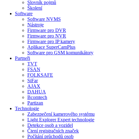
Slovník pojmů
Školení
Software
Software NVMS
Nástroje
Firmware pro DVR
Firmware pro NVR
Firmware pro IP kamery
Aplikace SuperCamPlus
Software pro GSM komunikátory
Partneři
TVT
FSAN
FOLKSAFE
SiFar
AJAX
DAHUA
Bcomtech
Partizan
Technologie
Zabezpečení kamerového systému
Light Explorer Expert technologie
Detekce osob a vozidel
Čtení registračních značek
Počítání průchodů osob