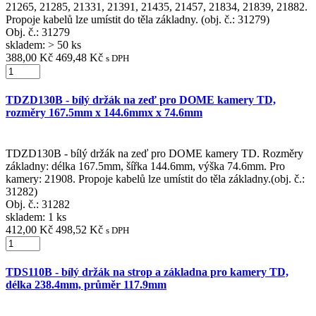
21265, 21285, 21331, 21391, 21435, 21457, 21834, 21839, 21882.
Propoje kabelů lze umístit do těla základny. (obj. č.: 31279)
Obj. č.:
31279
skladem: > 50 ks
388,00 Kč
469,48 Kč
s DPH
TDZD130B - bílý držák na zeď pro DOME kamery TD,
rozměry 167.5mm x 144.6mmx x 74.6mm
TDZD130B - bílý držák na zeď pro DOME kamery TD. Rozměry
základny: délka 167.5mm, šířka 144.6mm, výška 74.6mm. Pro
kamery: 21908. Propoje kabelů lze umístit do těla základny.(obj. č.:
31282)
Obj. č.:
31282
skladem: 1 ks
412,00 Kč
498,52 Kč
s DPH
TDS110B - bílý držák na strop a základna pro kamery TD,
délka 238.4mm, průměr 117.9mm