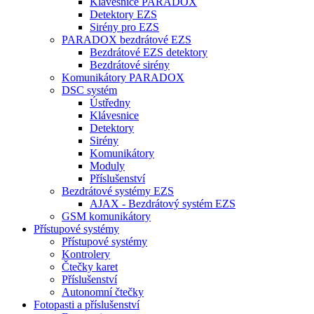
Klávesnice PARADOX
Detektory EZS
Sirény pro EZS
PARADOX bezdrátové EZS
Bezdrátové EZS detektory
Bezdrátové sirény
Komunikátory PARADOX
DSC systém
Ústředny
Klávesnice
Detektory
Sirény
Komunikátory
Moduly
Příslušenství
Bezdrátové systémy EZS
AJAX - Bezdrátový systém EZS
GSM komunikátory
Přístupové systémy
Přístupové systémy
Kontrolery
Čtečky karet
Příslušenství
Autonomní čtečky
Fotopasti a příslušenství