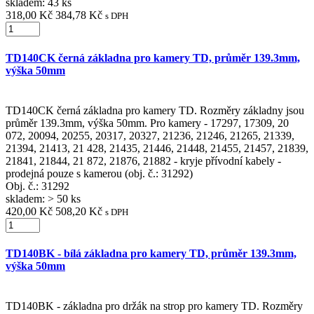
skladem: 43 ks
318,00 Kč
384,78 Kč
s DPH
TD140CK černá základna pro kamery TD, průměr 139.3mm,
výška 50mm
TD140CK černá základna pro kamery TD. Rozměry základny jsou
průměr 139.3mm, výška 50mm. Pro kamery - 17297, 17309, 20
072, 20094, 20255, 20317, 20327, 21236, 21246, 21265, 21339,
21394, 21413, 21 428, 21435, 21446, 21448, 21455, 21457, 21839,
21841, 21844, 21 872, 21876, 21882 - kryje přívodní kabely -
prodejná pouze s kamerou (obj. č.: 31292)
Obj. č.:
31292
skladem: > 50 ks
420,00 Kč
508,20 Kč
s DPH
TD140BK - bílá základna pro kamery TD, průměr 139.3mm,
výška 50mm
TD140BK - základna pro držák na strop pro kamery TD. Rozměry