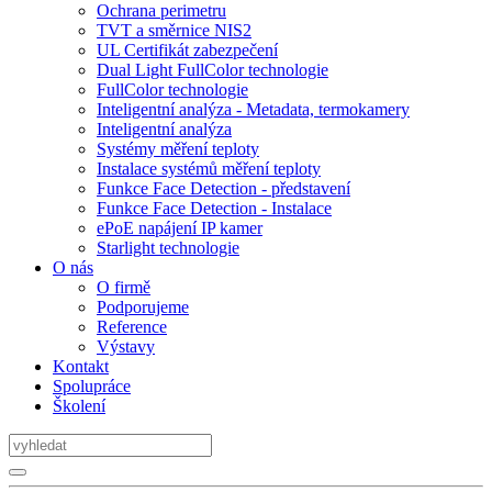
Ochrana perimetru
TVT a směrnice NIS2
UL Certifikát zabezpečení
Dual Light FullColor technologie
FullColor technologie
Inteligentní analýza - Metadata, termokamery
Inteligentní analýza
Systémy měření teploty
Instalace systémů měření teploty
Funkce Face Detection - představení
Funkce Face Detection - Instalace
ePoE napájení IP kamer
Starlight technologie
O nás
O firmě
Podporujeme
Reference
Výstavy
Kontakt
Spolupráce
Školení