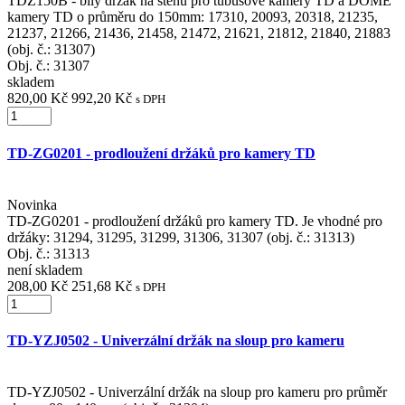
TDZ150B - bílý držák na stěnu pro tubusové kamery TD a DOME
kamery TD o průměru do 150mm: 17310, 20093, 20318, 21235,
21237, 21266, 21436, 21458, 21472, 21621, 21812, 21840, 21883
(obj. č.: 31307)
Obj. č.:
31307
skladem
820,00 Kč
992,20 Kč
s DPH
TD-ZG0201 - prodloužení držáků pro kamery TD
Novinka
TD-ZG0201 - prodloužení držáků pro kamery TD. Je vhodné pro
držáky: 31294, 31295, 31299, 31306, 31307 (obj. č.: 31313)
Obj. č.:
31313
není skladem
208,00 Kč
251,68 Kč
s DPH
TD-YZJ0502 - Univerzální držák na sloup pro kameru
TD-YZJ0502 - Univerzální držák na sloup pro kameru pro průměr