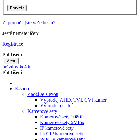
Zapomněli jste vaše heslo?
Ještě nemáte účet?
Registrace
Přihlášení
Menu
prázdný košík
Přihlášení
E-shop
Zboží se slevou
Výprodej AHD, TVI, CVI kamer
Výprodej ostatní
Kamerové sety
Kamerové sety 1080P
Kamerové sety 5MPix
IP kamerové sety
PoE IP kamerové sety
WiFi IP kamerové sety