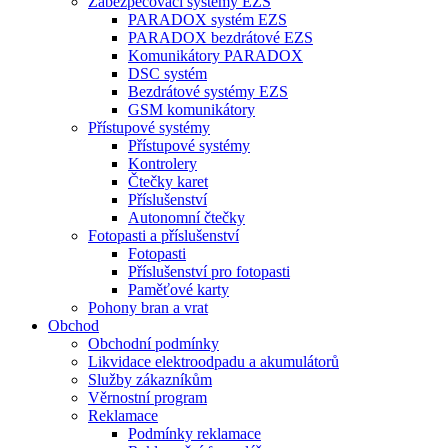
Zabezpečovací systémy EZS
PARADOX systém EZS
PARADOX bezdrátové EZS
Komunikátory PARADOX
DSC systém
Bezdrátové systémy EZS
GSM komunikátory
Přístupové systémy
Přístupové systémy
Kontrolery
Čtečky karet
Příslušenství
Autonomní čtečky
Fotopasti a příslušenství
Fotopasti
Příslušenství pro fotopasti
Paměťové karty
Pohony bran a vrat
Obchod
Obchodní podmínky
Likvidace elektroodpadu a akumulátorů
Služby zákazníkům
Věrnostní program
Reklamace
Podmínky reklamace