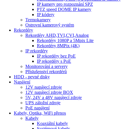
IP kamery pro rozpoznání SPZ
PTZ speed DOME IP kamery
IP kódery
Termokamery
Ostrovní kamerový systém
Rekordéry
Rekordéry AHD,TVI,CVI,Analog
Rekordéry 1080P a 5Mpix Lite
Rekordéry 8MPix (4K)
IP rekordéry
IP rekordéry bez PoE
IP rekordéry s PoE
Monitorování a servery
Příslušenství rekordérů
HDD - pevné disky
Napájení
12V napájecí zdroje
12V napájecí zdroje BOX
5V, 24V a 48V napájecí zdroje
UPS záložní zdroje
PoE napájení
Kabely, Optika, WiFi přenos
Kabely
Koaxiální kabely
Systémové kabely