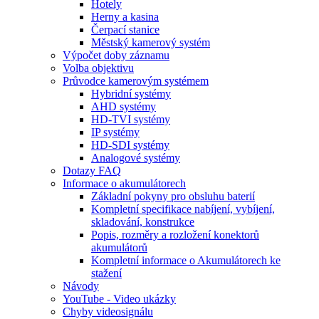
Hotely
Herny a kasina
Čerpací stanice
Městský kamerový systém
Výpočet doby záznamu
Volba objektivu
Průvodce kamerovým systémem
Hybridní systémy
AHD systémy
HD-TVI systémy
IP systémy
HD-SDI systémy
Analogové systémy
Dotazy FAQ
Informace o akumulátorech
Základní pokyny pro obsluhu baterií
Kompletní specifikace nabíjení, vybíjení,
skladování, konstrukce
Popis, rozměry a rozložení konektorů
akumulátorů
Kompletní informace o Akumulátorech ke
stažení
Návody
YouTube - Video ukázky
Chyby videosignálu