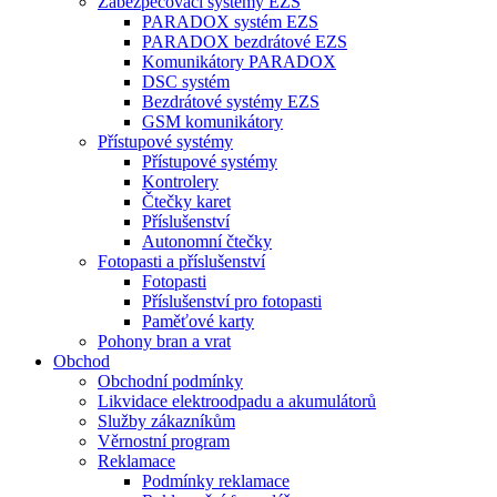
Zabezpečovací systémy EZS
PARADOX systém EZS
PARADOX bezdrátové EZS
Komunikátory PARADOX
DSC systém
Bezdrátové systémy EZS
GSM komunikátory
Přístupové systémy
Přístupové systémy
Kontrolery
Čtečky karet
Příslušenství
Autonomní čtečky
Fotopasti a příslušenství
Fotopasti
Příslušenství pro fotopasti
Paměťové karty
Pohony bran a vrat
Obchod
Obchodní podmínky
Likvidace elektroodpadu a akumulátorů
Služby zákazníkům
Věrnostní program
Reklamace
Podmínky reklamace