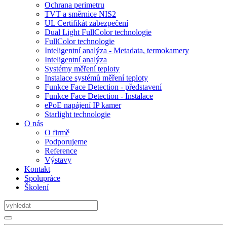
Ochrana perimetru
TVT a směrnice NIS2
UL Certifikát zabezpečení
Dual Light FullColor technologie
FullColor technologie
Inteligentní analýza - Metadata, termokamery
Inteligentní analýza
Systémy měření teploty
Instalace systémů měření teploty
Funkce Face Detection - představení
Funkce Face Detection - Instalace
ePoE napájení IP kamer
Starlight technologie
O nás
O firmě
Podporujeme
Reference
Výstavy
Kontakt
Spolupráce
Školení