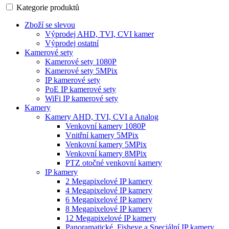
Kategorie produktů
Zboží se slevou
Výprodej AHD, TVI, CVI kamer
Výprodej ostatní
Kamerové sety
Kamerové sety 1080P
Kamerové sety 5MPix
IP kamerové sety
PoE IP kamerové sety
WiFi IP kamerové sety
Kamery
Kamery AHD, TVI, CVI a Analog
Venkovní kamery 1080P
Vnitřní kamery 5MPix
Venkovní kamery 5MPix
Venkovní kamery 8MPix
PTZ otočné venkovní kamery
IP kamery
2 Megapixelové IP kamery
4 Megapixelové IP kamery
6 Megapixelové IP kamery
8 Megapixelové IP kamery
12 Megapixelové IP kamery
Panoramatické, Fisheye a Speciální IP kamery