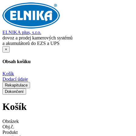
ELNIKA plus, s.r.o.
dovoz a prodej kamerových systémů
a akumulátorů do EZS a UPS
×
Obsah košíku
Košík
Dodací údaje
Rekapitulace
Dokončení
Košík
Obrázek
Obj.č.
Produkt