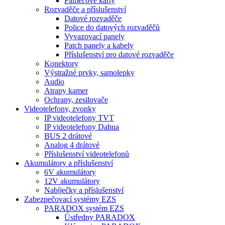
Paměťové karty
Rozvaděče a příslušenství
Datové rozvaděče
Police do datových rozvaděčů
Vyvazovací panely
Patch panely a kabely
Příslušenství pro datové rozvaděče
Konektory
Výstražné prvky, samolepky
Audio
Atrapy kamer
Ochrany, zesilovače
Videotelefony, zvonky
IP videotelefony TVT
IP videotelefony Dahua
BUS 2 drátové
Analog 4 drátové
Příslušenství videotelefonů
Akumulátory a příslušenství
6V akumulátory
12V akumulátory
Nabíječky a příslušenství
Zabezpečovací systémy EZS
PARADOX systém EZS
Ústředny PARADOX