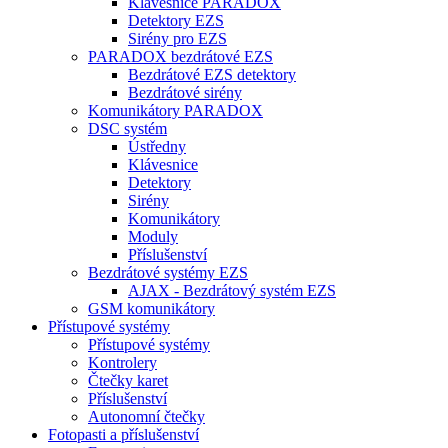
Klávesnice PARADOX
Detektory EZS
Sirény pro EZS
PARADOX bezdrátové EZS
Bezdrátové EZS detektory
Bezdrátové sirény
Komunikátory PARADOX
DSC systém
Ústředny
Klávesnice
Detektory
Sirény
Komunikátory
Moduly
Příslušenství
Bezdrátové systémy EZS
AJAX - Bezdrátový systém EZS
GSM komunikátory
Přístupové systémy
Přístupové systémy
Kontrolery
Čtečky karet
Příslušenství
Autonomní čtečky
Fotopasti a příslušenství