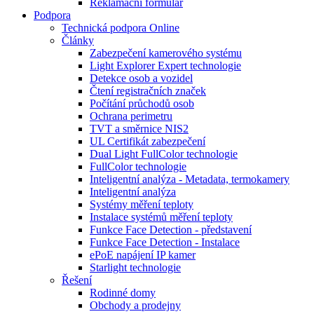
Reklamační formulář
Podpora
Technická podpora Online
Články
Zabezpečení kamerového systému
Light Explorer Expert technologie
Detekce osob a vozidel
Čtení registračních značek
Počítání průchodů osob
Ochrana perimetru
TVT a směrnice NIS2
UL Certifikát zabezpečení
Dual Light FullColor technologie
FullColor technologie
Inteligentní analýza - Metadata, termokamery
Inteligentní analýza
Systémy měření teploty
Instalace systémů měření teploty
Funkce Face Detection - představení
Funkce Face Detection - Instalace
ePoE napájení IP kamer
Starlight technologie
Řešení
Rodinné domy
Obchody a prodejny