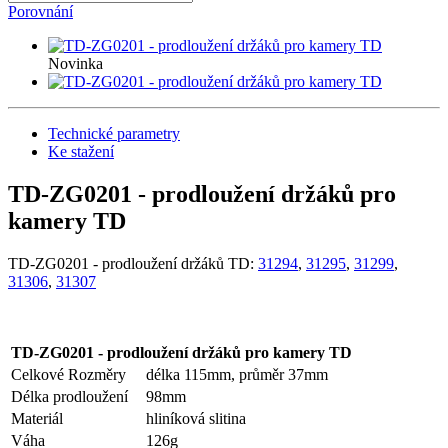
Porovnání
Novinka
Technické parametry
Ke stažení
TD-ZG0201 - prodloužení držáků pro
kamery TD
TD-ZG0201 - prodloužení držáků TD:
31294
,
31295
,
31299
,
31306
,
31307
TD-ZG0201 - prodloužení držáků pro kamery TD
Celkové Rozměry
délka 115mm, průměr 37mm
Délka prodloužení
98mm
Materiál
hliníková slitina
Váha
126g