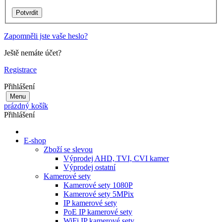
Zapomněli jste vaše heslo?
Ještě nemáte účet?
Registrace
Přihlášení
Menu
prázdný košík
Přihlášení
E-shop
Zboží se slevou
Výprodej AHD, TVI, CVI kamer
Výprodej ostatní
Kamerové sety
Kamerové sety 1080P
Kamerové sety 5MPix
IP kamerové sety
PoE IP kamerové sety
WiFi IP kamerové sety