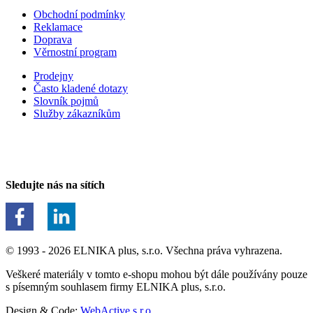
Obchodní podmínky
Reklamace
Doprava
Věrnostní program
Prodejny
Často kladené dotazy
Slovník pojmů
Služby zákazníkům
Sledujte nás na sítích
© 1993 - 2026 ELNIKA plus, s.r.o. Všechna práva vyhrazena.
Veškeré materiály v tomto e-shopu mohou být dále používány pouze
s písemným souhlasem firmy ELNIKA plus, s.r.o.
Design & Code:
WebActive s.r.o.