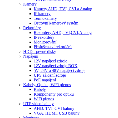
Kamery
Kamery AHD, TVI, CVI a Analog
IP kamery
Termokamery
Ostrovní kamerový systém
Rekordéry
Rekordéry AHD,TVI,CVI,Analog
IP rekordéry
Monitorování
Příslušenství rekordérů
HDD - pevné disky
Napájení
12V napájecí zdroje
12V napájecí zdroje BOX
5V, 24V a 48V napájecí zdroje
UPS záložní zdroje
PoE napájení
Kabely, Optika, WiFi přenos
Kabely
Komponenty pro optiku
WiFi přenos
UTP video baluny
AHD, TVI, CVI baluny
VGA, HDMI, USB baluny
Monitory