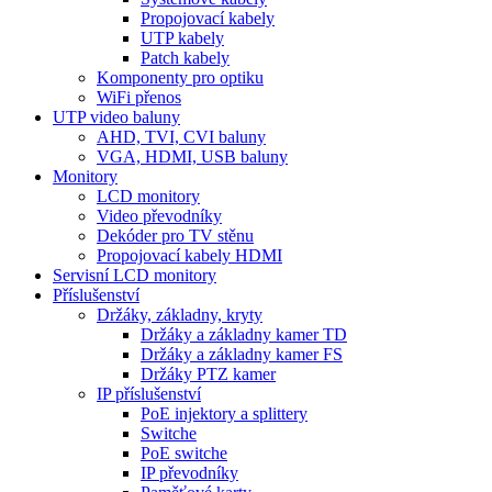
Propojovací kabely
UTP kabely
Patch kabely
Komponenty pro optiku
WiFi přenos
UTP video baluny
AHD, TVI, CVI baluny
VGA, HDMI, USB baluny
Monitory
LCD monitory
Video převodníky
Dekóder pro TV stěnu
Propojovací kabely HDMI
Servisní LCD monitory
Příslušenství
Držáky, základny, kryty
Držáky a základny kamer TD
Držáky a základny kamer FS
Držáky PTZ kamer
IP příslušenství
PoE injektory a splittery
Switche
PoE switche
IP převodníky