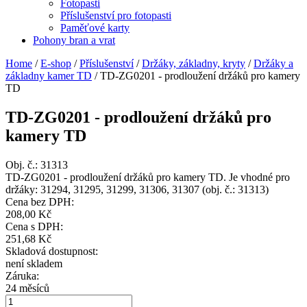
Fotopasti
Příslušenství pro fotopasti
Paměťové karty
Pohony bran a vrat
Home
/
E-shop
/
Příslušenství
/
Držáky, základny, kryty
/
Držáky a
základny kamer TD
/
TD-ZG0201 - prodloužení držáků pro kamery
TD
TD-ZG0201 - prodloužení držáků pro
kamery TD
Obj. č.:
31313
TD-ZG0201 - prodloužení držáků pro kamery TD. Je vhodné pro
držáky: 31294, 31295, 31299, 31306, 31307 (obj. č.: 31313)
Cena bez DPH:
208,00 Kč
Cena s DPH:
251,68 Kč
Skladová dostupnost:
není skladem
Záruka:
24 měsíců