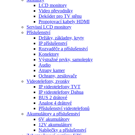
LCD monitory
Video převodníky
Dekóder pro TV stěnu
Propojovací kabely HDMI
Servisní LCD monitory
Příslušenství
Držáky, základny, kryty
IP příslušenství
Rozvaděče a příslušenství
Konektory
Výstražné prvky, samolepky
Audio
Atrapy kamer
Ochrany, zesilovače
Videotelefony, zvonky
IP videotelefony TVT
IP videotelefony Dahua
BUS 2 drátové
Analog 4 drátové
Příslušenství videotelefonů
Akumulátory a příslušenství
6V akumulátory
12V akumulátory
Nabíječky a příslušenství