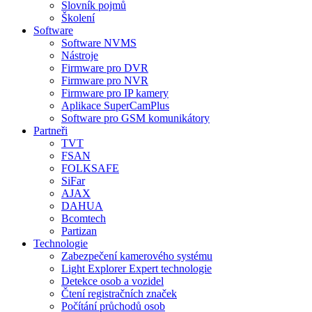
Slovník pojmů
Školení
Software
Software NVMS
Nástroje
Firmware pro DVR
Firmware pro NVR
Firmware pro IP kamery
Aplikace SuperCamPlus
Software pro GSM komunikátory
Partneři
TVT
FSAN
FOLKSAFE
SiFar
AJAX
DAHUA
Bcomtech
Partizan
Technologie
Zabezpečení kamerového systému
Light Explorer Expert technologie
Detekce osob a vozidel
Čtení registračních značek
Počítání průchodů osob