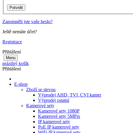
Zapomněli jste vaše heslo?
Ještě nemáte účet?
Registrace
Přihlášení
Menu
prázdný košík
Přihlášení
E-shop
Zboží se slevou
Výprodej AHD, TVI, CVI kamer
Výprodej ostatní
Kamerové sety
Kamerové sety 1080P
Kamerové sety 5MPix
IP kamerové sety
PoE IP kamerové sety
WiFi IP kamerové sety