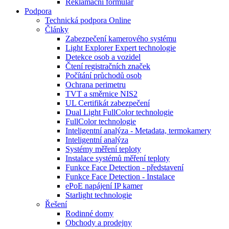
Reklamační formulář
Podpora
Technická podpora Online
Články
Zabezpečení kamerového systému
Light Explorer Expert technologie
Detekce osob a vozidel
Čtení registračních značek
Počítání průchodů osob
Ochrana perimetru
TVT a směrnice NIS2
UL Certifikát zabezpečení
Dual Light FullColor technologie
FullColor technologie
Inteligentní analýza - Metadata, termokamery
Inteligentní analýza
Systémy měření teploty
Instalace systémů měření teploty
Funkce Face Detection - představení
Funkce Face Detection - Instalace
ePoE napájení IP kamer
Starlight technologie
Řešení
Rodinné domy
Obchody a prodejny