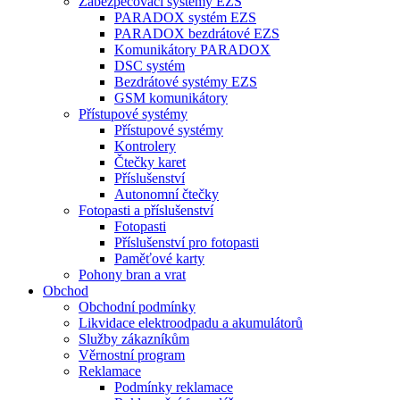
Zabezpečovací systémy EZS
PARADOX systém EZS
PARADOX bezdrátové EZS
Komunikátory PARADOX
DSC systém
Bezdrátové systémy EZS
GSM komunikátory
Přístupové systémy
Přístupové systémy
Kontrolery
Čtečky karet
Příslušenství
Autonomní čtečky
Fotopasti a příslušenství
Fotopasti
Příslušenství pro fotopasti
Paměťové karty
Pohony bran a vrat
Obchod
Obchodní podmínky
Likvidace elektroodpadu a akumulátorů
Služby zákazníkům
Věrnostní program
Reklamace
Podmínky reklamace