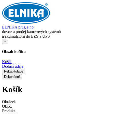
ELNIKA plus, s.r.o.
dovoz a prodej kamerových systémů
a akumulátorů do EZS a UPS
×
Obsah košíku
Košík
Dodací údaje
Rekapitulace
Dokončení
Košík
Obrázek
Obj.č.
Produkt