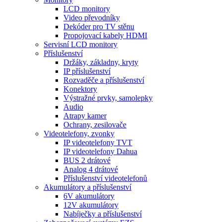
LCD monitory
Video převodníky
Dekóder pro TV stěnu
Propojovací kabely HDMI
Servisní LCD monitory
Příslušenství
Držáky, základny, kryty
IP příslušenství
Rozvaděče a příslušenství
Konektory
Výstražné prvky, samolepky
Audio
Atrapy kamer
Ochrany, zesilovače
Videotelefony, zvonky
IP videotelefony TVT
IP videotelefony Dahua
BUS 2 drátové
Analog 4 drátové
Příslušenství videotelefonů
Akumulátory a příslušenství
6V akumulátory
12V akumulátory
Nabíječky a příslušenství