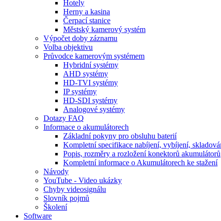
Hotely
Herny a kasina
Čerpací stanice
Městský kamerový systém
Výpočet doby záznamu
Volba objektivu
Průvodce kamerovým systémem
Hybridní systémy
AHD systémy
HD-TVI systémy
IP systémy
HD-SDI systémy
Analogové systémy
Dotazy FAQ
Informace o akumulátorech
Základní pokyny pro obsluhu baterií
Kompletní specifikace nabíjení, vybíjení, skladová
Popis, rozměry a rozložení konektorů akumulátorů
Kompletní informace o Akumulátorech ke stažení
Návody
YouTube - Video ukázky
Chyby videosignálu
Slovník pojmů
Školení
Software