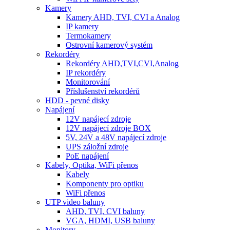
Kamery
Kamery AHD, TVI, CVI a Analog
IP kamery
Termokamery
Ostrovní kamerový systém
Rekordéry
Rekordéry AHD,TVI,CVI,Analog
IP rekordéry
Monitorování
Příslušenství rekordérů
HDD - pevné disky
Napájení
12V napájecí zdroje
12V napájecí zdroje BOX
5V, 24V a 48V napájecí zdroje
UPS záložní zdroje
PoE napájení
Kabely, Optika, WiFi přenos
Kabely
Komponenty pro optiku
WiFi přenos
UTP video baluny
AHD, TVI, CVI baluny
VGA, HDMI, USB baluny
Monitory