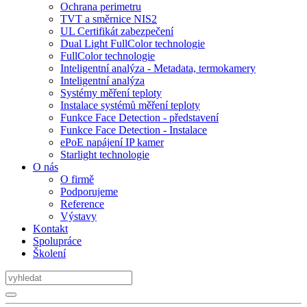
Ochrana perimetru
TVT a směrnice NIS2
UL Certifikát zabezpečení
Dual Light FullColor technologie
FullColor technologie
Inteligentní analýza - Metadata, termokamery
Inteligentní analýza
Systémy měření teploty
Instalace systémů měření teploty
Funkce Face Detection - představení
Funkce Face Detection - Instalace
ePoE napájení IP kamer
Starlight technologie
O nás
O firmě
Podporujeme
Reference
Výstavy
Kontakt
Spolupráce
Školení