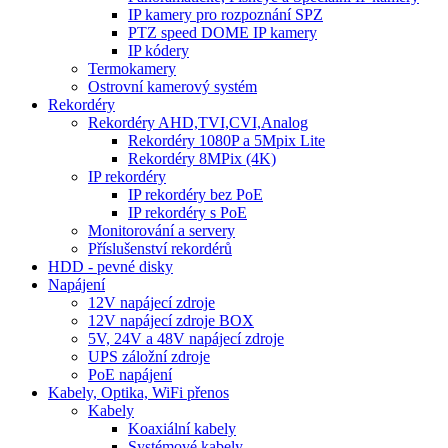
IP kamery pro rozpoznání SPZ
PTZ speed DOME IP kamery
IP kódery
Termokamery
Ostrovní kamerový systém
Rekordéry
Rekordéry AHD,TVI,CVI,Analog
Rekordéry 1080P a 5Mpix Lite
Rekordéry 8MPix (4K)
IP rekordéry
IP rekordéry bez PoE
IP rekordéry s PoE
Monitorování a servery
Příslušenství rekordérů
HDD - pevné disky
Napájení
12V napájecí zdroje
12V napájecí zdroje BOX
5V, 24V a 48V napájecí zdroje
UPS záložní zdroje
PoE napájení
Kabely, Optika, WiFi přenos
Kabely
Koaxiální kabely
Systémové kabely