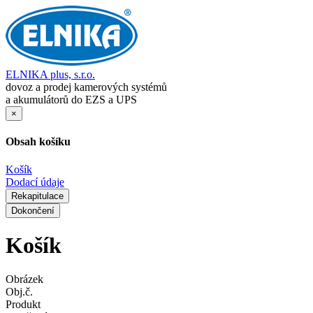
ELNIKA plus, s.r.o.
dovoz a prodej kamerových systémů
a akumulátorů do EZS a UPS
×
Obsah košíku
Košík
Dodací údaje
Rekapitulace
Dokončení
Košík
Obrázek
Obj.č.
Produkt