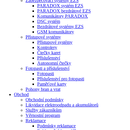
Zabezpečovací systémy EZS
PARADOX systém EZS
PARADOX bezdrátové EZS
Komunikátory PARADOX
DSC systém
Bezdrátové systémy EZS
GSM komunikátory
Přístupové systémy
Přístupové systémy
Kontrolery
Čtečky karet
Příslušenství
Autonomní čtečky
Fotopasti a příslušenství
Fotopasti
Příslušenství pro fotopasti
Paměťové karty
Pohony bran a vrat
Obchod
Obchodní podmínky
Likvidace elektroodpadu a akumulátorů
Služby zákazníkům
Věrnostní program
Reklamace
Podmínky reklamace