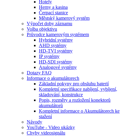
Hotely
Herny a kasina
Čerpací stanice
Městský kamerový systém
Výpočet doby záznamu
Volba objektivu
Průvodce kamerovým systémem
Hybridní systémy
AHD systémy
HD-TVI systémy
IP systémy
HD-SDI systémy
Analogové systémy
Dotazy FAQ
Informace o akumulátorech
Základní pokyny pro obsluhu baterií
Kompletní specifikace nabíjení, vybíjení,
skladování, konstrukce
Popis, rozměry a rozložení konektorů
akumulátorů
Kompletní informace o Akumulátorech ke
stažení
Návody
YouTube - Video ukázky
Chyby videosignálu