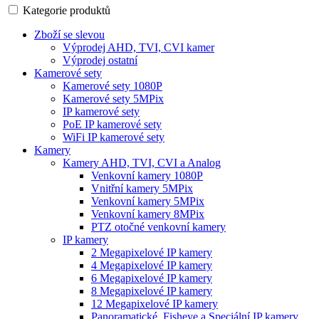
Kategorie produktů
Zboží se slevou
Výprodej AHD, TVI, CVI kamer
Výprodej ostatní
Kamerové sety
Kamerové sety 1080P
Kamerové sety 5MPix
IP kamerové sety
PoE IP kamerové sety
WiFi IP kamerové sety
Kamery
Kamery AHD, TVI, CVI a Analog
Venkovní kamery 1080P
Vnitřní kamery 5MPix
Venkovní kamery 5MPix
Venkovní kamery 8MPix
PTZ otočné venkovní kamery
IP kamery
2 Megapixelové IP kamery
4 Megapixelové IP kamery
6 Megapixelové IP kamery
8 Megapixelové IP kamery
12 Megapixelové IP kamery
Panoramatické, Fisheye a Speciální IP kamery