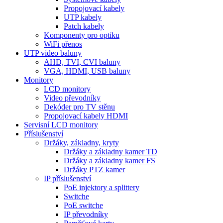
Propojovací kabely
UTP kabely
Patch kabely
Komponenty pro optiku
WiFi přenos
UTP video baluny
AHD, TVI, CVI baluny
VGA, HDMI, USB baluny
Monitory
LCD monitory
Video převodníky
Dekóder pro TV stěnu
Propojovací kabely HDMI
Servisní LCD monitory
Příslušenství
Držáky, základny, kryty
Držáky a základny kamer TD
Držáky a základny kamer FS
Držáky PTZ kamer
IP příslušenství
PoE injektory a splittery
Switche
PoE switche
IP převodníky