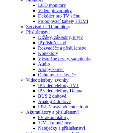
LCD monitory
Video převodníky
Dekóder pro TV stěnu
Propojovací kabely HDMI
Servisní LCD monitory
Příslušenství
Držáky, základny, kryty
IP příslušenství
Rozvaděče a příslušenství
Konektory
Výstražné prvky, samolepky
Audio
Atrapy kamer
Ochrany, zesilovače
Videotelefony, zvonky
IP videotelefony TVT
IP videotelefony Dahua
BUS 2 drátové
Analog 4 drátové
Příslušenství videotelefonů
Akumulátory a příslušenství
6V akumulátory
12V akumulátory
Nabíječky a příslušenství