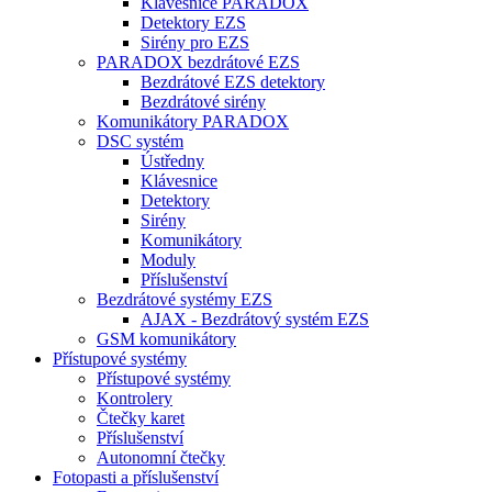
Klávesnice PARADOX
Detektory EZS
Sirény pro EZS
PARADOX bezdrátové EZS
Bezdrátové EZS detektory
Bezdrátové sirény
Komunikátory PARADOX
DSC systém
Ústředny
Klávesnice
Detektory
Sirény
Komunikátory
Moduly
Příslušenství
Bezdrátové systémy EZS
AJAX - Bezdrátový systém EZS
GSM komunikátory
Přístupové systémy
Přístupové systémy
Kontrolery
Čtečky karet
Příslušenství
Autonomní čtečky
Fotopasti a příslušenství