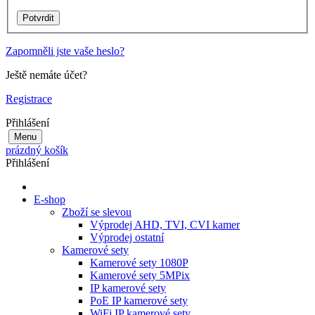
Zapomněli jste vaše heslo?
Ještě nemáte účet?
Registrace
Přihlášení
Menu
prázdný košík
Přihlášení
E-shop
Zboží se slevou
Výprodej AHD, TVI, CVI kamer
Výprodej ostatní
Kamerové sety
Kamerové sety 1080P
Kamerové sety 5MPix
IP kamerové sety
PoE IP kamerové sety
WiFi IP kamerové sety