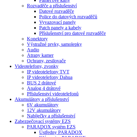
Paměťové karty
Rozvaděče a příslušenství
Datové rozvaděče
Police do datových rozvaděčů
Vyvazovací panely
Patch panely a kabely
Příslušenství pro datové rozvaděče
Konektory
Výstražné prvky, samolepky
Audio
Atrapy kamer
Ochrany, zesilovače
Videotelefony, zvonky
IP videotelefony TVT
IP videotelefony Dahua
BUS 2 drátové
Analog 4 drátové
Příslušenství videotelefonů
Akumulátory a příslušenství
6V akumulátory
12V akumulátory
Nabíječky a příslušenství
Zabezpečovací systémy EZS
PARADOX systém EZS
Ústředny PARADOX