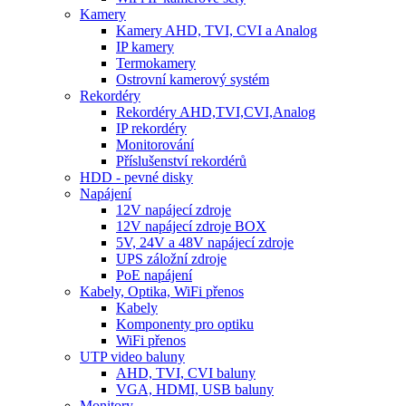
Kamery
Kamery AHD, TVI, CVI a Analog
IP kamery
Termokamery
Ostrovní kamerový systém
Rekordéry
Rekordéry AHD,TVI,CVI,Analog
IP rekordéry
Monitorování
Příslušenství rekordérů
HDD - pevné disky
Napájení
12V napájecí zdroje
12V napájecí zdroje BOX
5V, 24V a 48V napájecí zdroje
UPS záložní zdroje
PoE napájení
Kabely, Optika, WiFi přenos
Kabely
Komponenty pro optiku
WiFi přenos
UTP video baluny
AHD, TVI, CVI baluny
VGA, HDMI, USB baluny
Monitory