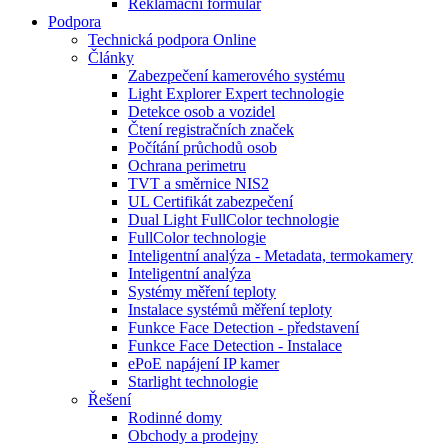
Reklamační formulář
Podpora
Technická podpora Online
Články
Zabezpečení kamerového systému
Light Explorer Expert technologie
Detekce osob a vozidel
Čtení registračních značek
Počítání průchodů osob
Ochrana perimetru
TVT a směrnice NIS2
UL Certifikát zabezpečení
Dual Light FullColor technologie
FullColor technologie
Inteligentní analýza - Metadata, termokamery
Inteligentní analýza
Systémy měření teploty
Instalace systémů měření teploty
Funkce Face Detection - představení
Funkce Face Detection - Instalace
ePoE napájení IP kamer
Starlight technologie
Řešení
Rodinné domy
Obchody a prodejny