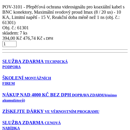
POV-3101 - Přepěťová ochrana videosignálu pro koaxiální kabel s
BNC konektory, Maximální svodový proud Imax (8 / 20 us) - 10
KA, Limitní napětí - 15 V, Reakční doba méně než 1 ns (obj. č.:
61301)
Obj. č.:
61301
skladem: 7 ks
394,00 Kč
476,74 Kč
s DPH
SLUŽBA ZDARMA
TECHNICKÁ
PODPORA
ŠKOLENÍ
MONTÁŽNÍCH
FIREM
NÁKUP NAD 4000 KČ BEZ DPH
DOPRAVA ZDARMA
(mimo
akumulátorů)
ZÍSKEJTE DÁRKY
VE VĚRNOSTNÍM PROGRAMU
SLUŽBA ZDARMA
CENOVÁ
NABÍDKA