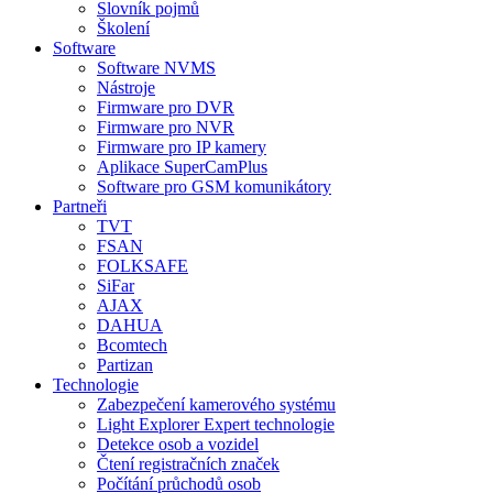
Slovník pojmů
Školení
Software
Software NVMS
Nástroje
Firmware pro DVR
Firmware pro NVR
Firmware pro IP kamery
Aplikace SuperCamPlus
Software pro GSM komunikátory
Partneři
TVT
FSAN
FOLKSAFE
SiFar
AJAX
DAHUA
Bcomtech
Partizan
Technologie
Zabezpečení kamerového systému
Light Explorer Expert technologie
Detekce osob a vozidel
Čtení registračních značek
Počítání průchodů osob