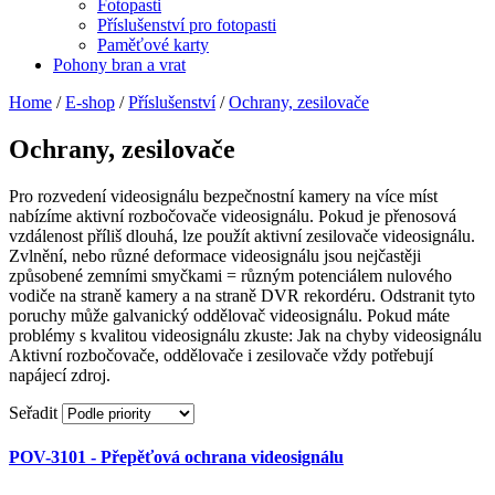
Fotopasti
Příslušenství pro fotopasti
Paměťové karty
Pohony bran a vrat
Home
/
E-shop
/
Příslušenství
/
Ochrany, zesilovače
Ochrany, zesilovače
Pro rozvedení videosignálu bezpečnostní kamery na více míst
nabízíme aktivní rozbočovače videosignálu. Pokud je přenosová
vzdálenost příliš dlouhá, lze použít aktivní zesilovače videosignálu.
Zvlnění, nebo různé deformace videosignálu jsou nejčastěji
způsobené zemními smyčkami = různým potenciálem nulového
vodiče na straně kamery a na straně DVR rekordéru. Odstranit tyto
poruchy může galvanický oddělovač videosignálu. Pokud máte
problémy s kvalitou videosignálu zkuste: Jak na chyby videosignálu
Aktivní rozbočovače, oddělovače i zesilovače vždy potřebují
napájecí zdroj.
Seřadit
POV-3101 - Přepěťová ochrana videosignálu