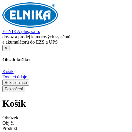
ELNIKA plus, s.r.o.
dovoz a prodej kamerových systémů
a akumulátorů do EZS a UPS
×
Obsah košíku
Košík
Dodací údaje
Rekapitulace
Dokončení
Košík
Obrázek
Obj.č.
Produkt