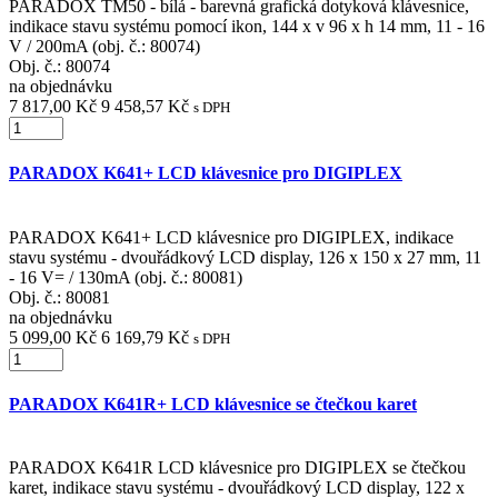
PARADOX TM50 - bílá - barevná grafická dotyková klávesnice,
indikace stavu systému pomocí ikon, 144 x v 96 x h 14 mm, 11 - 16
V / 200mA (obj. č.: 80074)
Obj. č.:
80074
na objednávku
7 817,00 Kč
9 458,57 Kč
s DPH
PARADOX K641+ LCD klávesnice pro DIGIPLEX
PARADOX K641+ LCD klávesnice pro DIGIPLEX, indikace
stavu systému - dvouřádkový LCD display, 126 x 150 x 27 mm, 11
- 16 V= / 130mA (obj. č.: 80081)
Obj. č.:
80081
na objednávku
5 099,00 Kč
6 169,79 Kč
s DPH
PARADOX K641R+ LCD klávesnice se čtečkou karet
PARADOX K641R LCD klávesnice pro DIGIPLEX se čtečkou
karet, indikace stavu systému - dvouřádkový LCD display, 122 x