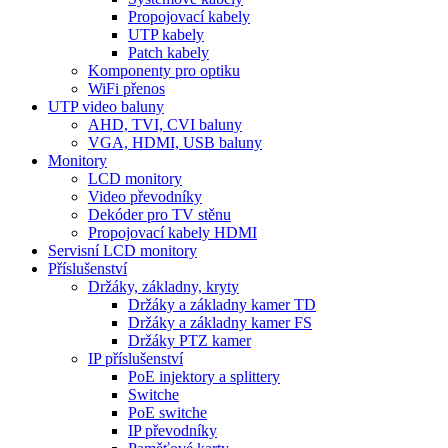
Propojovací kabely
UTP kabely
Patch kabely
Komponenty pro optiku
WiFi přenos
UTP video baluny
AHD, TVI, CVI baluny
VGA, HDMI, USB baluny
Monitory
LCD monitory
Video převodníky
Dekóder pro TV stěnu
Propojovací kabely HDMI
Servisní LCD monitory
Příslušenství
Držáky, základny, kryty
Držáky a základny kamer TD
Držáky a základny kamer FS
Držáky PTZ kamer
IP příslušenství
PoE injektory a splittery
Switche
PoE switche
IP převodníky