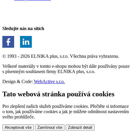
Sledujte nás na sítích
© 1993 - 2026 ELNIKA plus, s.r.o. Všechna práva vyhrazena.
Veškeré materiály v tomto e-shopu mohou být dále používány pouze
s písemným souhlasem firmy ELNIKA plus, s.r.o.
Design & Code:
WebActive s.r.o.
Tato webová stránka používá cookies
Pro zlepšení našich služeb používáme cookies. Přečtěte si informace
o tom, jak používáme cookies a jak je můžete odmítnout nastavením
svého prohlížeče.
Akceptovat vše
Zamítnout vše
Zobrazit detail