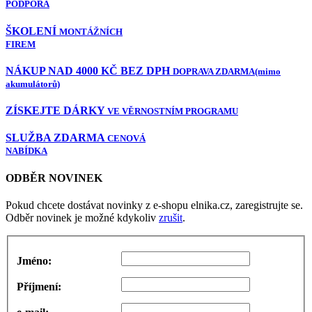
PODPORA
ŠKOLENÍ
MONTÁŽNÍCH
FIREM
NÁKUP NAD 4000 KČ BEZ DPH
DOPRAVA ZDARMA
(mimo
akumulátorů)
ZÍSKEJTE DÁRKY
VE VĚRNOSTNÍM PROGRAMU
SLUŽBA ZDARMA
CENOVÁ
NABÍDKA
ODBĚR NOVINEK
Pokud chcete dostávat novinky z e-shopu elnika.cz, zaregistrujte se.
Odběr novinek je možné kdykoliv
zrušit
.
Jméno:
Příjmení: