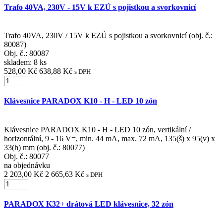
Trafo 40VA, 230V - 15V k EZÚ s pojistkou a svorkovnicí
Trafo 40VA, 230V / 15V k EZÚ s pojistkou a svorkovnicí (obj. č.:
80087)
Obj. č.:
80087
skladem: 8 ks
528,00 Kč
638,88 Kč
s DPH
Klávesnice PARADOX K10 - H - LED 10 zón
Klávesnice PARADOX K10 - H - LED 10 zón, vertikální /
horizontální, 9 - 16 V=, min. 44 mA, max. 72 mA, 135(š) x 95(v) x
33(h) mm (obj. č.: 80077)
Obj. č.:
80077
na objednávku
2 203,00 Kč
2 665,63 Kč
s DPH
PARADOX K32+ drátová LED klávesnice, 32 zón