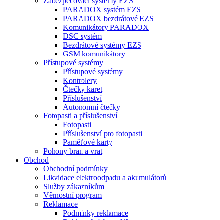
Zabezpečovací systémy EZS
PARADOX systém EZS
PARADOX bezdrátové EZS
Komunikátory PARADOX
DSC systém
Bezdrátové systémy EZS
GSM komunikátory
Přístupové systémy
Přístupové systémy
Kontrolery
Čtečky karet
Příslušenství
Autonomní čtečky
Fotopasti a příslušenství
Fotopasti
Příslušenství pro fotopasti
Paměťové karty
Pohony bran a vrat
Obchod
Obchodní podmínky
Likvidace elektroodpadu a akumulátorů
Služby zákazníkům
Věrnostní program
Reklamace
Podmínky reklamace