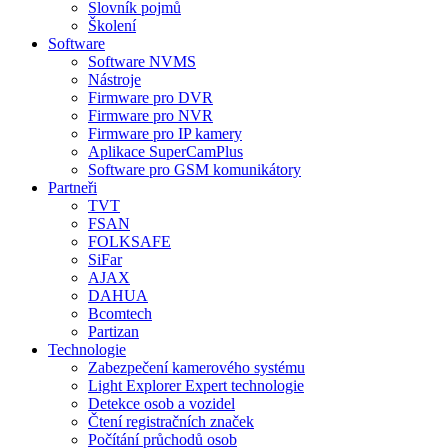
Slovník pojmů
Školení
Software
Software NVMS
Nástroje
Firmware pro DVR
Firmware pro NVR
Firmware pro IP kamery
Aplikace SuperCamPlus
Software pro GSM komunikátory
Partneři
TVT
FSAN
FOLKSAFE
SiFar
AJAX
DAHUA
Bcomtech
Partizan
Technologie
Zabezpečení kamerového systému
Light Explorer Expert technologie
Detekce osob a vozidel
Čtení registračních značek
Počítání průchodů osob