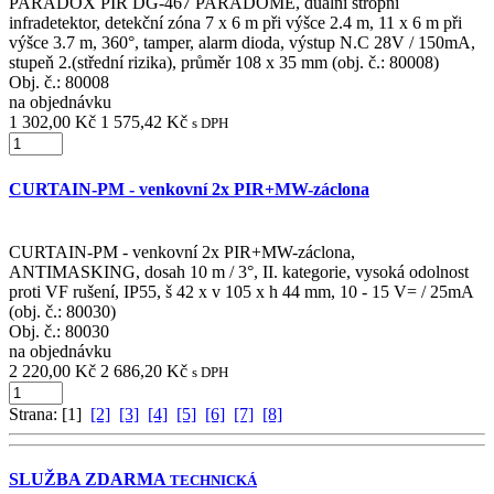
PARADOX PIR DG-467 PARADOME, duální stropní
infradetektor, detekční zóna 7 x 6 m při výšce 2.4 m, 11 x 6 m při
výšce 3.7 m, 360°, tamper, alarm dioda, výstup N.C 28V / 150mA,
stupeň 2.(střední rizika), průměr 108 x 35 mm (obj. č.: 80008)
Obj. č.:
80008
na objednávku
1 302,00 Kč
1 575,42 Kč
s DPH
CURTAIN-PM - venkovní 2x PIR+MW-záclona
CURTAIN-PM - venkovní 2x PIR+MW-záclona,
ANTIMASKING, dosah 10 m / 3°, II. kategorie, vysoká odolnost
proti VF rušení, IP55, š 42 x v 105 x h 44 mm, 10 - 15 V= / 25mA
(obj. č.: 80030)
Obj. č.:
80030
na objednávku
2 220,00 Kč
2 686,20 Kč
s DPH
Strana: [1]
[2]
[3]
[4]
[5]
[6]
[7]
[8]
SLUŽBA ZDARMA
TECHNICKÁ