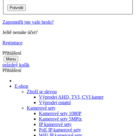
Zapomněli jste vaše heslo?
Ještě nemáte účet?
Registrace
Přihlášení
Menu
prázdný košík
Přihlášení
E-shop
Zboží se slevou
Výprodej AHD, TVI, CVI kamer
Výprodej ostatní
Kamerové sety
Kamerové sety 1080P
Kamerové sety 5MPix
IP kamerové sety
PoE IP kamerové sety
WiFi IP kamerové sety