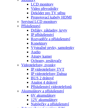
LCD monitory
Video převodníky
Dekóder pro TV stěnu
Propojovací kabely HDMI
Servisní LCD monitory
Příslušenství
Držáky, základny, kryty
IP příslušenství
Rozvaděče a příslušenství
Konektory
Výstražné prvky, samolepky
Audio
Atrapy kamer
Ochrany, zesilovače
Videotelefony, zvonky
IP videotelefony TVT
IP videotelefony Dahua
BUS 2 drátové
Analog 4 drátové
Příslušenství videotelefonů
Akumulátory a příslušenství
6V akumulátory
12V akumulátory
Nabíječky a příslušenství