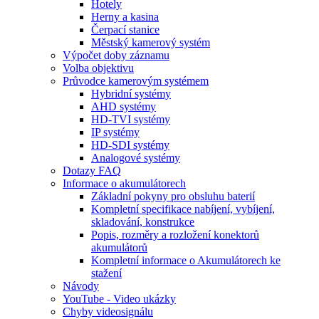
Hotely
Herny a kasina
Čerpací stanice
Městský kamerový systém
Výpočet doby záznamu
Volba objektivu
Průvodce kamerovým systémem
Hybridní systémy
AHD systémy
HD-TVI systémy
IP systémy
HD-SDI systémy
Analogové systémy
Dotazy FAQ
Informace o akumulátorech
Základní pokyny pro obsluhu baterií
Kompletní specifikace nabíjení, vybíjení,
skladování, konstrukce
Popis, rozměry a rozložení konektorů
akumulátorů
Kompletní informace o Akumulátorech ke
stažení
Návody
YouTube - Video ukázky
Chyby videosignálu