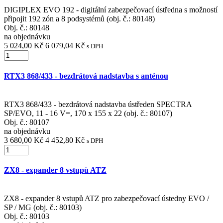
DIGIPLEX EVO 192 - digitální zabezpečovací ústředna s možností
připojit 192 zón a 8 podsystémů (obj. č.: 80148)
Obj. č.:
80148
na objednávku
5 024,00 Kč
6 079,04 Kč
s DPH
RTX3 868/433 - bezdrátová nadstavba s anténou
RTX3 868/433 - bezdrátová nadstavba ústředen SPECTRA
SP/EVO, 11 - 16 V=, 170 x 155 x 22 (obj. č.: 80107)
Obj. č.:
80107
na objednávku
3 680,00 Kč
4 452,80 Kč
s DPH
ZX8 - expander 8 vstupů ATZ
ZX8 - expander 8 vstupů ATZ pro zabezpečovací ústedny EVO /
SP / MG (obj. č.: 80103)
Obj. č.:
80103