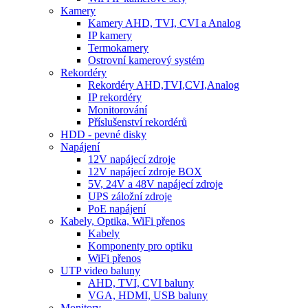
Kamery
Kamery AHD, TVI, CVI a Analog
IP kamery
Termokamery
Ostrovní kamerový systém
Rekordéry
Rekordéry AHD,TVI,CVI,Analog
IP rekordéry
Monitorování
Příslušenství rekordérů
HDD - pevné disky
Napájení
12V napájecí zdroje
12V napájecí zdroje BOX
5V, 24V a 48V napájecí zdroje
UPS záložní zdroje
PoE napájení
Kabely, Optika, WiFi přenos
Kabely
Komponenty pro optiku
WiFi přenos
UTP video baluny
AHD, TVI, CVI baluny
VGA, HDMI, USB baluny
Monitory