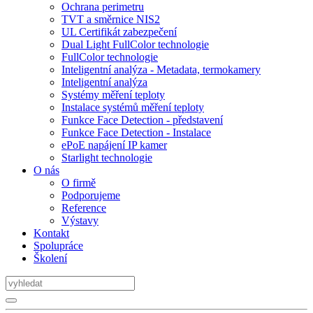
Ochrana perimetru
TVT a směrnice NIS2
UL Certifikát zabezpečení
Dual Light FullColor technologie
FullColor technologie
Inteligentní analýza - Metadata, termokamery
Inteligentní analýza
Systémy měření teploty
Instalace systémů měření teploty
Funkce Face Detection - představení
Funkce Face Detection - Instalace
ePoE napájení IP kamer
Starlight technologie
O nás
O firmě
Podporujeme
Reference
Výstavy
Kontakt
Spolupráce
Školení