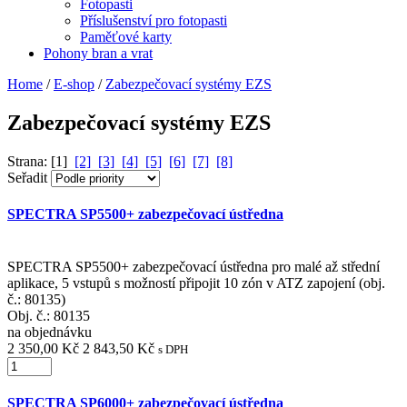
Fotopasti
Příslušenství pro fotopasti
Paměťové karty
Pohony bran a vrat
Home
/
E-shop
/
Zabezpečovací systémy EZS
Zabezpečovací systémy EZS
Strana: [1]
[2]
[3]
[4]
[5]
[6]
[7]
[8]
Seřadit
SPECTRA SP5500+ zabezpečovací ústředna
SPECTRA SP5500+ zabezpečovací ústředna pro malé až střední
aplikace, 5 vstupů s možností připojit 10 zón v ATZ zapojení (obj.
č.: 80135)
Obj. č.:
80135
na objednávku
2 350,00 Kč
2 843,50 Kč
s DPH
SPECTRA SP6000+ zabezpečovací ústředna