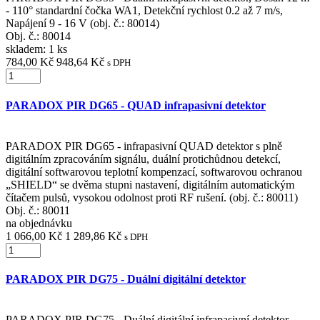
- 110° standardní čočka WA1, Detekční rychlost 0.2 až 7 m/s,
Napájení 9 - 16 V (obj. č.: 80014)
Obj. č.:
80014
skladem: 1 ks
784,00 Kč
948,64 Kč
s DPH
PARADOX PIR DG65 - QUAD infrapasivní detektor
PARADOX PIR DG65 - infrapasivní QUAD detektor s plně
digitálním zpracováním signálu, duální protichůdnou detekcí,
digitální softwarovou teplotní kompenzací, softwarovou ochranou
„SHIELD“ se dvěma stupni nastavení, digitálním automatickým
čítačem pulsů, vysokou odolnost proti RF rušení. (obj. č.: 80011)
Obj. č.:
80011
na objednávku
1 066,00 Kč
1 289,86 Kč
s DPH
PARADOX PIR DG75 - Duální digitální detektor
PARADOX PIR DG75 - Duální digitální infrapasivní detektor,