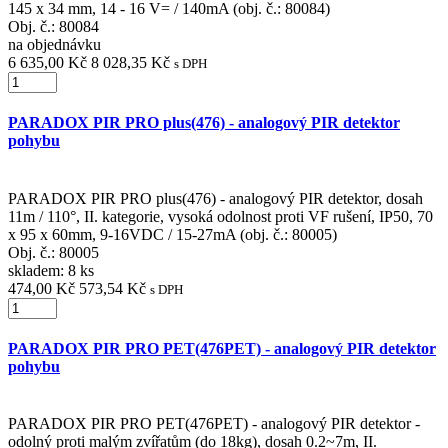
145 x 34 mm, 14 - 16 V= / 140mA (obj. č.: 80084)
Obj. č.:
80084
na objednávku
6 635,00 Kč
8 028,35 Kč
s DPH
PARADOX PIR PRO plus(476) - analogový PIR detektor
pohybu
PARADOX PIR PRO plus(476) - analogový PIR detektor, dosah
11m / 110°, II. kategorie, vysoká odolnost proti VF rušení, IP50, 70
x 95 x 60mm, 9-16VDC / 15-27mA (obj. č.: 80005)
Obj. č.:
80005
skladem: 8 ks
474,00 Kč
573,54 Kč
s DPH
PARADOX PIR PRO PET(476PET) - analogový PIR detektor
pohybu
PARADOX PIR PRO PET(476PET) - analogový PIR detektor -
odolný proti malým zvířatům (do 18kg), dosah 0.2~7m, II.