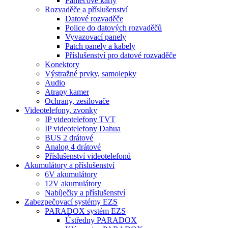
Paměťové karty
Rozvaděče a příslušenství
Datové rozvaděče
Police do datových rozvaděčů
Vyvazovací panely
Patch panely a kabely
Příslušenství pro datové rozvaděče
Konektory
Výstražné prvky, samolepky
Audio
Atrapy kamer
Ochrany, zesilovače
Videotelefony, zvonky
IP videotelefony TVT
IP videotelefony Dahua
BUS 2 drátové
Analog 4 drátové
Příslušenství videotelefonů
Akumulátory a příslušenství
6V akumulátory
12V akumulátory
Nabíječky a příslušenství
Zabezpečovací systémy EZS
PARADOX systém EZS
Ústředny PARADOX