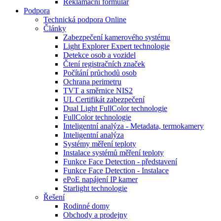
Reklamační formulář
Podpora
Technická podpora Online
Články
Zabezpečení kamerového systému
Light Explorer Expert technologie
Detekce osob a vozidel
Čtení registračních značek
Počítání průchodů osob
Ochrana perimetru
TVT a směrnice NIS2
UL Certifikát zabezpečení
Dual Light FullColor technologie
FullColor technologie
Inteligentní analýza - Metadata, termokamery
Inteligentní analýza
Systémy měření teploty
Instalace systémů měření teploty
Funkce Face Detection - představení
Funkce Face Detection - Instalace
ePoE napájení IP kamer
Starlight technologie
Řešení
Rodinné domy
Obchody a prodejny