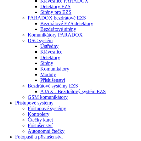
Klávesnice PARADOX
Detektory EZS
Sirény pro EZS
PARADOX bezdrátové EZS
Bezdrátové EZS detektory
Bezdrátové sirény
Komunikátory PARADOX
DSC systém
Ústředny
Klávesnice
Detektory
Sirény
Komunikátory
Moduly
Příslušenství
Bezdrátové systémy EZS
AJAX - Bezdrátový systém EZS
GSM komunikátory
Přístupové systémy
Přístupové systémy
Kontrolery
Čtečky karet
Příslušenství
Autonomní čtečky
Fotopasti a příslušenství