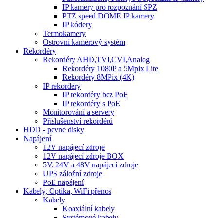
IP kamery pro rozpoznání SPZ
PTZ speed DOME IP kamery
IP kódery
Termokamery
Ostrovní kamerový systém
Rekordéry
Rekordéry AHD,TVI,CVI,Analog
Rekordéry 1080P a 5Mpix Lite
Rekordéry 8MPix (4K)
IP rekordéry
IP rekordéry bez PoE
IP rekordéry s PoE
Monitorování a servery
Příslušenství rekordérů
HDD - pevné disky
Napájení
12V napájecí zdroje
12V napájecí zdroje BOX
5V, 24V a 48V napájecí zdroje
UPS záložní zdroje
PoE napájení
Kabely, Optika, WiFi přenos
Kabely
Koaxiální kabely
Systémové kabely