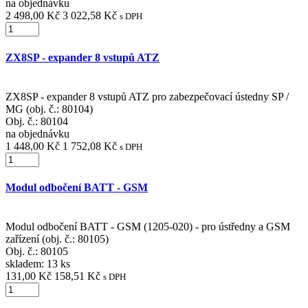
na objednávku
2 498,00 Kč
3 022,58 Kč
s DPH
ZX8SP - expander 8 vstupů ATZ
ZX8SP - expander 8 vstupů ATZ pro zabezpečovací ústedny SP /
MG (obj. č.: 80104)
Obj. č.:
80104
na objednávku
1 448,00 Kč
1 752,08 Kč
s DPH
Modul odbočení BATT - GSM
Modul odbočení BATT - GSM (1205-020) - pro ústředny a GSM
zařízení (obj. č.: 80105)
Obj. č.:
80105
skladem: 13 ks
131,00 Kč
158,51 Kč
s DPH