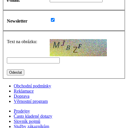
e-mail:
Newsletter
Text na obrázku:
Obchodní podmínky
Reklamace
Doprava
Věrnostní program
Prodejny
Často kladené dotazy
Slovník pojmů
Služby zákazníkům