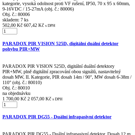
kategorie, vysoká odolnost proti VF rušení, IP50, 70 x 95 x 60mm,
9-16VDC / 15-27mA (obj. č.: 80006)
Obj. č.:
80006
skladem: 7 ks
502,00 Kč
607,42 Kč
s DPH
PARADOX PIR VISION 525D, digitální duální detektor
pohybu PIR+MW
PARADOX PIR VISION 525D, digitální duální detektory
PIR+MW, plně digitální zpracování obou signálů, nastavitelný
dosah MW, II. Kategorie, PIR dosah 14m / 90°, MW dosah 6-38m /
110° (obj. č.: 80010)
Obj. č.:
80010
na objednávku
1 700,00 Kč
2 057,00 Kč
s DPH
PARADOX PIR DG55 - Duální infrapasivní detektor
PARADOX PIR DG55 - Duální infrapasivní detektor, Dosah 12 m