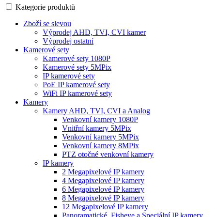
Kategorie produktů
Zboží se slevou
Výprodej AHD, TVI, CVI kamer
Výprodej ostatní
Kamerové sety
Kamerové sety 1080P
Kamerové sety 5MPix
IP kamerové sety
PoE IP kamerové sety
WiFi IP kamerové sety
Kamery
Kamery AHD, TVI, CVI a Analog
Venkovní kamery 1080P
Vnitřní kamery 5MPix
Venkovní kamery 5MPix
Venkovní kamery 8MPix
PTZ otočné venkovní kamery
IP kamery
2 Megapixelové IP kamery
4 Megapixelové IP kamery
6 Megapixelové IP kamery
8 Megapixelové IP kamery
12 Megapixelové IP kamery
Panoramatické, Fisheye a Speciální IP kamery