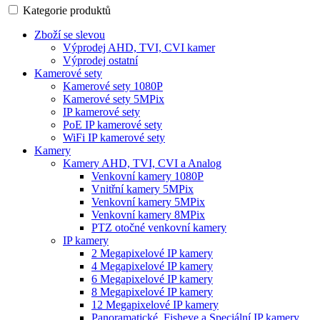
Kategorie produktů
Zboží se slevou
Výprodej AHD, TVI, CVI kamer
Výprodej ostatní
Kamerové sety
Kamerové sety 1080P
Kamerové sety 5MPix
IP kamerové sety
PoE IP kamerové sety
WiFi IP kamerové sety
Kamery
Kamery AHD, TVI, CVI a Analog
Venkovní kamery 1080P
Vnitřní kamery 5MPix
Venkovní kamery 5MPix
Venkovní kamery 8MPix
PTZ otočné venkovní kamery
IP kamery
2 Megapixelové IP kamery
4 Megapixelové IP kamery
6 Megapixelové IP kamery
8 Megapixelové IP kamery
12 Megapixelové IP kamery
Panoramatické, Fisheye a Speciální IP kamery