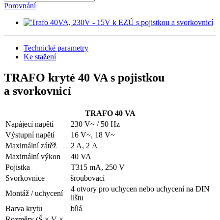
Porovnání
Technické parametry
Ke stažení
TRAFO kryté 40 VA s pojistkou
a svorkovnicí
TRAFO 40 VA
Napájecí napětí
230 V~ / 50 Hz
Výstupní napětí
16 V~, 18 V~
Maximální zátěž
2 A, 2 A
Maximální výkon
40 VA
Pojistka
T315 mA, 250 V
Svorkovnice
šroubovací
4 otvory pro uchycen nebo uchycení na DIN
Montáž / uchycení
lištu
Barva krytu
bílá
Rozměry (Š × V ×