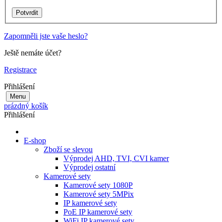
Zapomněli jste vaše heslo?
Ještě nemáte účet?
Registrace
Přihlášení
Menu
prázdný košík
Přihlášení
E-shop
Zboží se slevou
Výprodej AHD, TVI, CVI kamer
Výprodej ostatní
Kamerové sety
Kamerové sety 1080P
Kamerové sety 5MPix
IP kamerové sety
PoE IP kamerové sety
WiFi IP kamerové sety