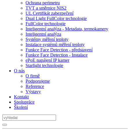
Ochrana perimetru
TVT a směrnice NIS2
UL Certifikát zabezpečení
Dual Light FullColor technologie
FullColor technologie
Inteligentní analýza - Metadata, termokamery
Inteligentní analýza
Systémy měření teploty
Instalace systémů měření teploty
Funkce Face Detection - představení
Funkce Face Detection - Instalace
ePoE napájení IP kamer
Starlight technologie
O nás
O firmě
Podporujeme
Reference
Výstavy
Kontakt
Spolupráce
Školení