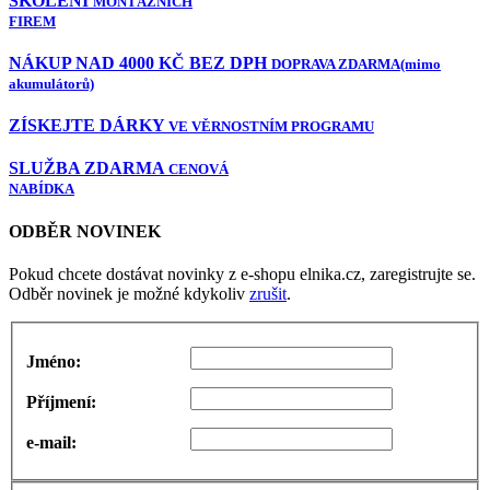
ŠKOLENÍ
MONTÁŽNÍCH
FIREM
NÁKUP NAD 4000 KČ BEZ DPH
DOPRAVA ZDARMA
(mimo
akumulátorů)
ZÍSKEJTE DÁRKY
VE VĚRNOSTNÍM PROGRAMU
SLUŽBA ZDARMA
CENOVÁ
NABÍDKA
ODBĚR NOVINEK
Pokud chcete dostávat novinky z e-shopu elnika.cz, zaregistrujte se.
Odběr novinek je možné kdykoliv
zrušit
.
Jméno:
Příjmení:
e-mail: