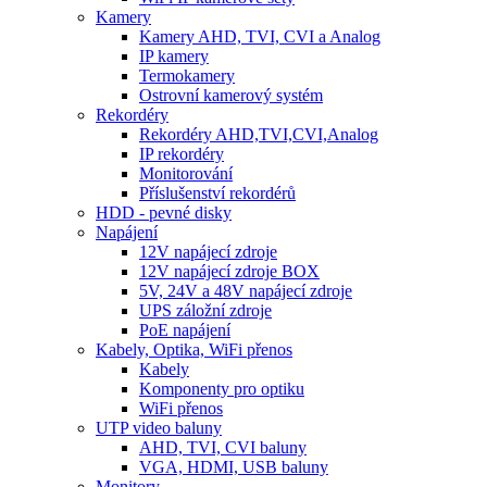
Kamery
Kamery AHD, TVI, CVI a Analog
IP kamery
Termokamery
Ostrovní kamerový systém
Rekordéry
Rekordéry AHD,TVI,CVI,Analog
IP rekordéry
Monitorování
Příslušenství rekordérů
HDD - pevné disky
Napájení
12V napájecí zdroje
12V napájecí zdroje BOX
5V, 24V a 48V napájecí zdroje
UPS záložní zdroje
PoE napájení
Kabely, Optika, WiFi přenos
Kabely
Komponenty pro optiku
WiFi přenos
UTP video baluny
AHD, TVI, CVI baluny
VGA, HDMI, USB baluny
Monitory