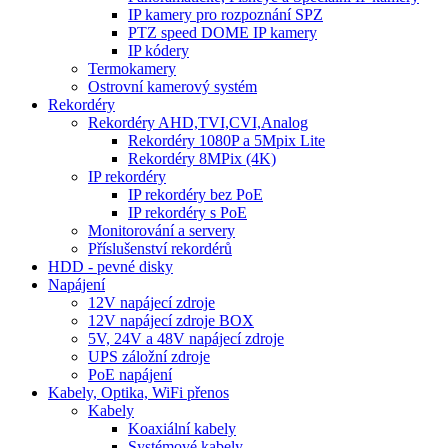
IP kamery pro rozpoznání SPZ
PTZ speed DOME IP kamery
IP kódery
Termokamery
Ostrovní kamerový systém
Rekordéry
Rekordéry AHD,TVI,CVI,Analog
Rekordéry 1080P a 5Mpix Lite
Rekordéry 8MPix (4K)
IP rekordéry
IP rekordéry bez PoE
IP rekordéry s PoE
Monitorování a servery
Příslušenství rekordérů
HDD - pevné disky
Napájení
12V napájecí zdroje
12V napájecí zdroje BOX
5V, 24V a 48V napájecí zdroje
UPS záložní zdroje
PoE napájení
Kabely, Optika, WiFi přenos
Kabely
Koaxiální kabely
Systémové kabely