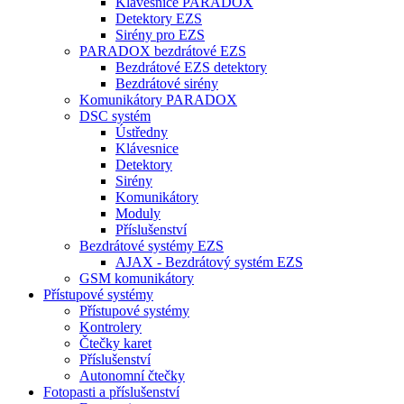
Klávesnice PARADOX
Detektory EZS
Sirény pro EZS
PARADOX bezdrátové EZS
Bezdrátové EZS detektory
Bezdrátové sirény
Komunikátory PARADOX
DSC systém
Ústředny
Klávesnice
Detektory
Sirény
Komunikátory
Moduly
Příslušenství
Bezdrátové systémy EZS
AJAX - Bezdrátový systém EZS
GSM komunikátory
Přístupové systémy
Přístupové systémy
Kontrolery
Čtečky karet
Příslušenství
Autonomní čtečky
Fotopasti a příslušenství