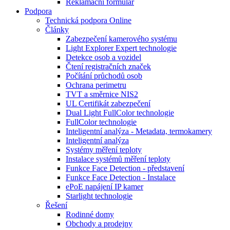
Reklamační formulář
Podpora
Technická podpora Online
Články
Zabezpečení kamerového systému
Light Explorer Expert technologie
Detekce osob a vozidel
Čtení registračních značek
Počítání průchodů osob
Ochrana perimetru
TVT a směrnice NIS2
UL Certifikát zabezpečení
Dual Light FullColor technologie
FullColor technologie
Inteligentní analýza - Metadata, termokamery
Inteligentní analýza
Systémy měření teploty
Instalace systémů měření teploty
Funkce Face Detection - představení
Funkce Face Detection - Instalace
ePoE napájení IP kamer
Starlight technologie
Řešení
Rodinné domy
Obchody a prodejny