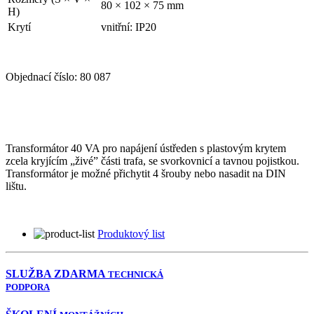
80 × 102 × 75 mm
H)
Krytí
vnitřní: IP20
Objednací číslo:
80 087
Transformátor 40 VA pro napájení ústředen s plastovým krytem
zcela kryjícím „živé” části trafa, se svorkovnicí a tavnou pojistkou.
Transformátor je možné přichytit 4 šrouby nebo nasadit na DIN
lištu.
Produktový list
SLUŽBA ZDARMA
TECHNICKÁ
PODPORA