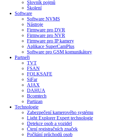
Slovník pojmů
Školení
Software
Software NVMS
Nástroje
Firmware pro DVR
Firmware pro NVR
Firmware pro IP kamery
Aplikace SuperCamPlus
Software pro GSM komunikátory
Partneři
TVT
FSAN
FOLKSAFE
SiFar
AJAX
DAHUA
Bcomtech
Partizan
Technologie
Zabezpečení kamerového systému
Light Explorer Expert technologie
Detekce osob a vozidel
Čtení registračních značek
Počítání průchodů osob