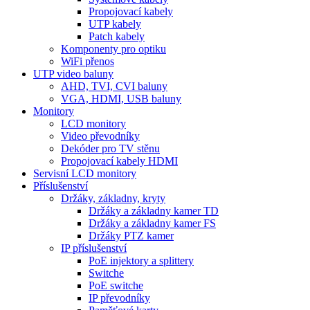
Propojovací kabely
UTP kabely
Patch kabely
Komponenty pro optiku
WiFi přenos
UTP video baluny
AHD, TVI, CVI baluny
VGA, HDMI, USB baluny
Monitory
LCD monitory
Video převodníky
Dekóder pro TV stěnu
Propojovací kabely HDMI
Servisní LCD monitory
Příslušenství
Držáky, základny, kryty
Držáky a základny kamer TD
Držáky a základny kamer FS
Držáky PTZ kamer
IP příslušenství
PoE injektory a splittery
Switche
PoE switche
IP převodníky