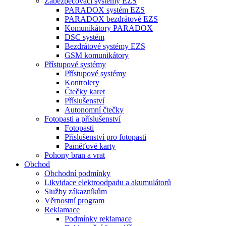
Zabezpečovací systémy EZS
PARADOX systém EZS
PARADOX bezdrátové EZS
Komunikátory PARADOX
DSC systém
Bezdrátové systémy EZS
GSM komunikátory
Přístupové systémy
Přístupové systémy
Kontrolery
Čtečky karet
Příslušenství
Autonomní čtečky
Fotopasti a příslušenství
Fotopasti
Příslušenství pro fotopasti
Paměťové karty
Pohony bran a vrat
Obchod
Obchodní podmínky
Likvidace elektroodpadu a akumulátorů
Služby zákazníkům
Věrnostní program
Reklamace
Podmínky reklamace