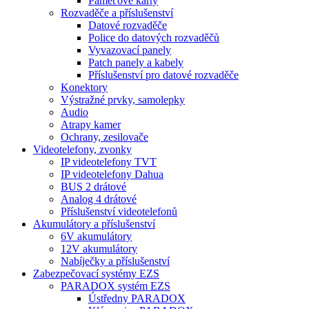
Paměťové karty
Rozvaděče a příslušenství
Datové rozvaděče
Police do datových rozvaděčů
Vyvazovací panely
Patch panely a kabely
Příslušenství pro datové rozvaděče
Konektory
Výstražné prvky, samolepky
Audio
Atrapy kamer
Ochrany, zesilovače
Videotelefony, zvonky
IP videotelefony TVT
IP videotelefony Dahua
BUS 2 drátové
Analog 4 drátové
Příslušenství videotelefonů
Akumulátory a příslušenství
6V akumulátory
12V akumulátory
Nabíječky a příslušenství
Zabezpečovací systémy EZS
PARADOX systém EZS
Ústředny PARADOX