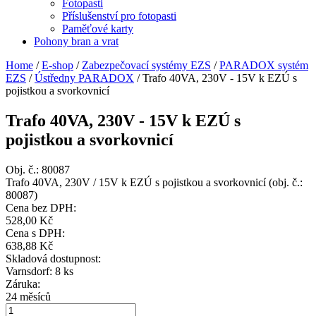
Fotopasti
Příslušenství pro fotopasti
Paměťové karty
Pohony bran a vrat
Home
/
E-shop
/
Zabezpečovací systémy EZS
/
PARADOX systém
EZS
/
Ústředny PARADOX
/
Trafo 40VA, 230V - 15V k EZÚ s
pojistkou a svorkovnicí
Trafo 40VA, 230V - 15V k EZÚ s
pojistkou a svorkovnicí
Obj. č.:
80087
Trafo 40VA, 230V / 15V k EZÚ s pojistkou a svorkovnicí (obj. č.:
80087)
Cena bez DPH:
528,00 Kč
Cena s DPH:
638,88 Kč
Skladová dostupnost:
Varnsdorf: 8 ks
Záruka:
24 měsíců