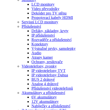
LCD monitory
Video převodníky
Dekóder pro TV stěnu
Propojovací kabely HDMI
Servisní LCD monitory
Příslušenství
Držáky, základny, kryty
IP příslušenství
Rozvaděče a příslušenství
Konektory
Výstražné prvky, samolepky
Audio
Atrapy kamer
Ochrany, zesilovače
Videotelefony, zvonky
IP videotelefony TVT
IP videotelefony Dahua
BUS 2 drátové
Analog 4 drátové
Příslušenství videotelefonů
Akumulátory a příslušenství
6V akumulátory
12V akumulátory
Nabíječky a příslušenství