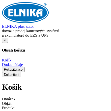
ELNIKA plus, s.r.o.
dovoz a prodej kamerových systémů
a akumulátorů do EZS a UPS
×
Obsah košíku
Košík
Dodací údaje
Rekapitulace
Dokončení
Košík
Obrázek
Obj.č.
Produkt