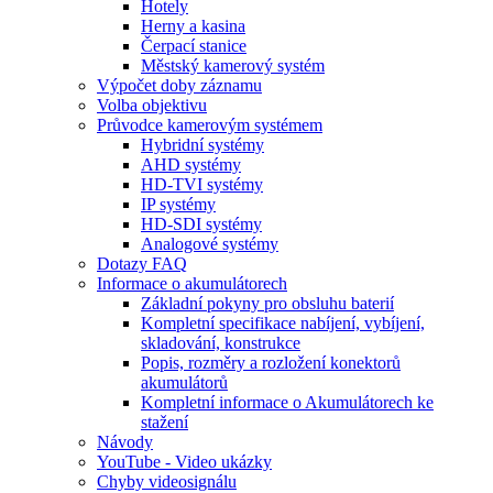
Hotely
Herny a kasina
Čerpací stanice
Městský kamerový systém
Výpočet doby záznamu
Volba objektivu
Průvodce kamerovým systémem
Hybridní systémy
AHD systémy
HD-TVI systémy
IP systémy
HD-SDI systémy
Analogové systémy
Dotazy FAQ
Informace o akumulátorech
Základní pokyny pro obsluhu baterií
Kompletní specifikace nabíjení, vybíjení,
skladování, konstrukce
Popis, rozměry a rozložení konektorů
akumulátorů
Kompletní informace o Akumulátorech ke
stažení
Návody
YouTube - Video ukázky
Chyby videosignálu