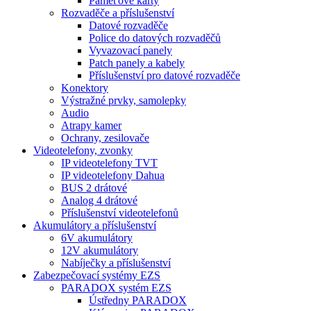
Paměťové karty
Rozvaděče a příslušenství
Datové rozvaděče
Police do datových rozvaděčů
Vyvazovací panely
Patch panely a kabely
Příslušenství pro datové rozvaděče
Konektory
Výstražné prvky, samolepky
Audio
Atrapy kamer
Ochrany, zesilovače
Videotelefony, zvonky
IP videotelefony TVT
IP videotelefony Dahua
BUS 2 drátové
Analog 4 drátové
Příslušenství videotelefonů
Akumulátory a příslušenství
6V akumulátory
12V akumulátory
Nabíječky a příslušenství
Zabezpečovací systémy EZS
PARADOX systém EZS
Ústředny PARADOX