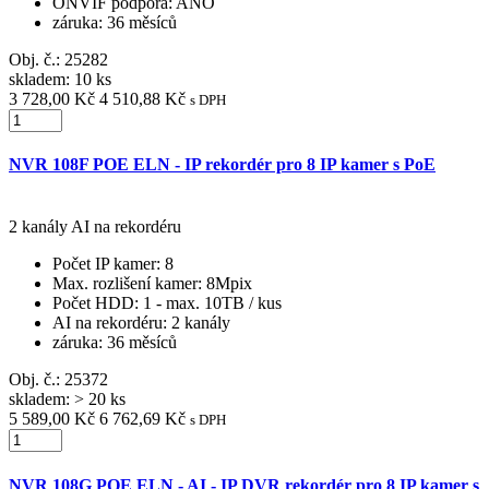
ONVIF podpora
: ANO
záruka
: 36 měsíců
Obj. č.:
25282
skladem: 10 ks
3 728,00 Kč
4 510,88 Kč
s DPH
NVR 108F POE ELN - IP rekordér pro 8 IP kamer s PoE
2 kanály AI na rekordéru
Počet IP kamer
: 8
Max. rozlišení kamer
: 8Mpix
Počet HDD
: 1 - max. 10TB / kus
AI na rekordéru
: 2 kanály
záruka
: 36 měsíců
Obj. č.:
25372
skladem: > 20 ks
5 589,00 Kč
6 762,69 Kč
s DPH
NVR 108G POE ELN - AI - IP DVR rekordér pro 8 IP kamer s