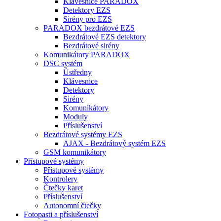
Klávesnice PARADOX
Detektory EZS
Sirény pro EZS
PARADOX bezdrátové EZS
Bezdrátové EZS detektory
Bezdrátové sirény
Komunikátory PARADOX
DSC systém
Ústředny
Klávesnice
Detektory
Sirény
Komunikátory
Moduly
Příslušenství
Bezdrátové systémy EZS
AJAX - Bezdrátový systém EZS
GSM komunikátory
Přístupové systémy
Přístupové systémy
Kontrolery
Čtečky karet
Příslušenství
Autonomní čtečky
Fotopasti a příslušenství