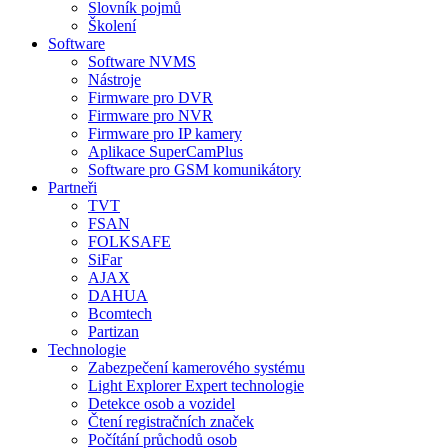
Slovník pojmů
Školení
Software
Software NVMS
Nástroje
Firmware pro DVR
Firmware pro NVR
Firmware pro IP kamery
Aplikace SuperCamPlus
Software pro GSM komunikátory
Partneři
TVT
FSAN
FOLKSAFE
SiFar
AJAX
DAHUA
Bcomtech
Partizan
Technologie
Zabezpečení kamerového systému
Light Explorer Expert technologie
Detekce osob a vozidel
Čtení registračních značek
Počítání průchodů osob