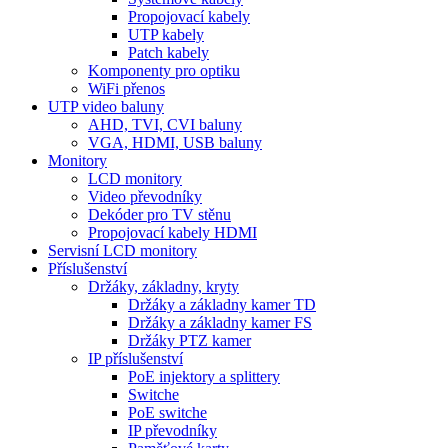
Propojovací kabely
UTP kabely
Patch kabely
Komponenty pro optiku
WiFi přenos
UTP video baluny
AHD, TVI, CVI baluny
VGA, HDMI, USB baluny
Monitory
LCD monitory
Video převodníky
Dekóder pro TV stěnu
Propojovací kabely HDMI
Servisní LCD monitory
Příslušenství
Držáky, základny, kryty
Držáky a základny kamer TD
Držáky a základny kamer FS
Držáky PTZ kamer
IP příslušenství
PoE injektory a splittery
Switche
PoE switche
IP převodníky