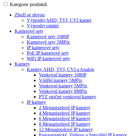
Kategorie produktů
Zboží se slevou
Výprodej AHD, TVI, CVI kamer
Výprodej ostatní
Kamerové sety
Kamerové sety 1080P
Kamerové sety 5MPix
IP kamerové sety
PoE IP kamerové sety
WiFi IP kamerové sety
Kamery
Kamery AHD, TVI, CVI a Analog
Venkovní kamery 1080P
Vnitřní kamery 5MPix
Venkovní kamery 5MPix
Venkovní kamery 8MPix
PTZ otočné venkovní kamery
IP kamery
2 Megapixelové IP kamery
4 Megapixelové IP kamery
6 Megapixelové IP kamery
8 Megapixelové IP kamery
12 Megapixelové IP kamery
Panoramatické, Fisheye a Speciální IP kamery