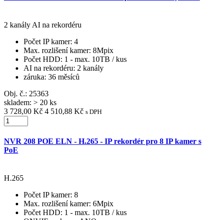
2 kanály AI na rekordéru
Počet IP kamer
: 4
Max. rozlišení kamer
: 8Mpix
Počet HDD
: 1 - max. 10TB / kus
AI na rekordéru
: 2 kanály
záruka
: 36 měsíců
Obj. č.:
25363
skladem: > 20 ks
3 728,00 Kč
4 510,88 Kč
s DPH
NVR 208 POE ELN - H.265 - IP rekordér pro 8 IP kamer s
PoE
H.265
Počet IP kamer
: 8
Max. rozlišení kamer
: 6Mpix
Počet HDD
: 1 - max. 10TB / kus