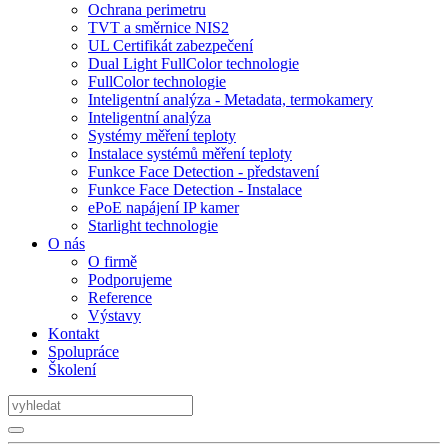
Ochrana perimetru
TVT a směrnice NIS2
UL Certifikát zabezpečení
Dual Light FullColor technologie
FullColor technologie
Inteligentní analýza - Metadata, termokamery
Inteligentní analýza
Systémy měření teploty
Instalace systémů měření teploty
Funkce Face Detection - představení
Funkce Face Detection - Instalace
ePoE napájení IP kamer
Starlight technologie
O nás
O firmě
Podporujeme
Reference
Výstavy
Kontakt
Spolupráce
Školení