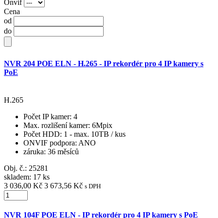
Onvif
Cena
od
do
NVR 204 POE ELN - H.265 - IP rekordér pro 4 IP kamery s
PoE
H.265
Počet IP kamer
: 4
Max. rozlišení kamer
: 6Mpix
Počet HDD
: 1 - max. 10TB / kus
ONVIF podpora
: ANO
záruka
: 36 měsíců
Obj. č.:
25281
skladem: 17 ks
3 036,00 Kč
3 673,56 Kč
s DPH
NVR 104F POE ELN - IP rekordér pro 4 IP kamery s PoE