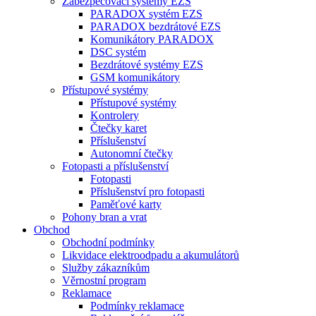
Zabezpečovací systémy EZS
PARADOX systém EZS
PARADOX bezdrátové EZS
Komunikátory PARADOX
DSC systém
Bezdrátové systémy EZS
GSM komunikátory
Přístupové systémy
Přístupové systémy
Kontrolery
Čtečky karet
Příslušenství
Autonomní čtečky
Fotopasti a příslušenství
Fotopasti
Příslušenství pro fotopasti
Paměťové karty
Pohony bran a vrat
Obchod
Obchodní podmínky
Likvidace elektroodpadu a akumulátorů
Služby zákazníkům
Věrnostní program
Reklamace
Podmínky reklamace