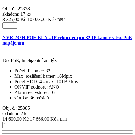
Obj. č.:
25378
skladem: 17 ks
8 325,00 Kč
10 073,25 Kč
s DPH
NVR 232H POE ELN - IP rekordér pro 32 IP kamer s 16x PoE
napájením
16x PoE, Inteligentní analýza
Počet IP kamer
: 32
Max. rozlišení kamer
: 16Mpix
Počet HDD
: 4 - max. 10TB / kus
ONVIF podpora
: ANO
Alarmové vstupy
: 16
záruka
: 36 měsíců
Obj. č.:
25385
skladem: 2 ks
14 600,00 Kč
17 666,00 Kč
s DPH