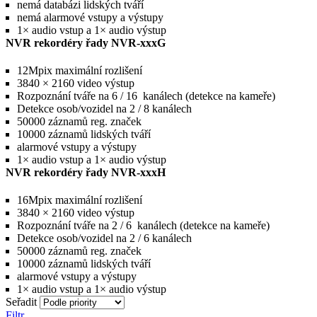
nemá databázi lidských tváří
nemá alarmové vstupy a výstupy
1× audio vstup a 1× audio výstup
NVR rekordéry řady NVR-xxxG
12Mpix maximální rozlišení
3840 × 2160 video výstup
Rozpoznání tváře na 6 / 16 kanálech (detekce na kameře)
Detekce osob/vozidel na 2 / 8 kanálech
50000 záznamů reg. značek
10000 záznamů lidských tváří
alarmové vstupy a výstupy
1× audio vstup a 1× audio výstup
NVR rekordéry řady NVR-xxxH
16Mpix maximální rozlišení
3840 × 2160 video výstup
Rozpoznání tváře na 2 / 6 kanálech (detekce na kameře)
Detekce osob/vozidel na 2 / 6 kanálech
50000 záznamů reg. značek
10000 záznamů lidských tváří
alarmové vstupy a výstupy
1× audio vstup a 1× audio výstup
Seřadit
Filtr