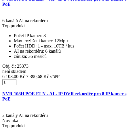
PoE
6 kanálů AI na rekordéru
Top produkt
Počet IP kamer
: 8
Max. rozlišení kamer
: 12Mpix
Počet HDD
: 1 - max. 10TB / kus
AI na rekordéru
: 6 kanálů
záruka
: 36 měsíců
Obj. č.:
25373
není skladem
6 108,00 Kč
7 390,68 Kč
s DPH
NVR 108H POE ELN - AI - IP DVR rekordér pro 8 IP kamer s
PoE
2 kanály AI na rekordéru
Novinka
Top produkt