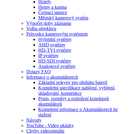
Hotely
Herny a kasina
Čerpací stanice
Městský kamerový systém
Výpočet doby záznamu
Volba objektivu
Průvodce kamerovým systémem
Hybridní systémy
AHD systémy
HD-TVI systémy
IP systémy
HD-SDI systémy
Analogové systémy
Dotazy FAQ
Informace o akumulátorech
Základní pokyny pro obsluhu baterií
Kompletní specifikace nabíjení, vybíjení,
skladování, konstrukce
Popis, rozměry a rozložení konektorů
akumulátorů
Kompletní informace o Akumulátorech ke
stažení
Návody
YouTube - Video ukázky
Chyby videosignálu