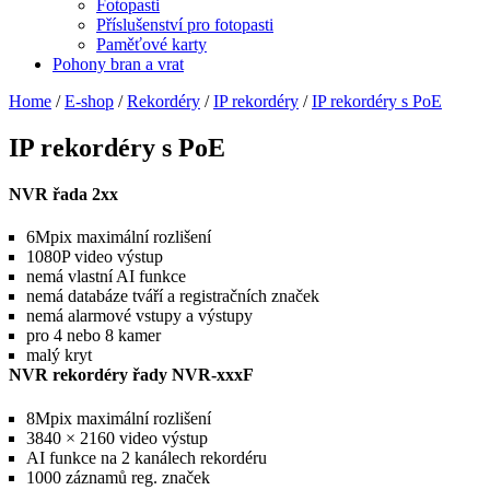
Fotopasti
Příslušenství pro fotopasti
Paměťové karty
Pohony bran a vrat
Home
/
E-shop
/
Rekordéry
/
IP rekordéry
/
IP rekordéry s PoE
IP rekordéry s PoE
NVR řada 2xx
6Mpix maximální rozlišení
1080P video výstup
nemá vlastní AI funkce
nemá databáze tváří a registračních značek
nemá alarmové vstupy a výstupy
pro 4 nebo 8 kamer
malý kryt
NVR rekordéry řady NVR-xxxF
8Mpix maximální rozlišení
3840 × 2160 video výstup
AI funkce na 2 kanálech rekordéru
1000 záznamů reg. značek