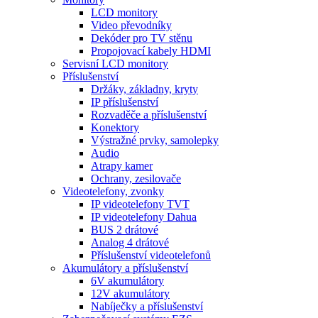
LCD monitory
Video převodníky
Dekóder pro TV stěnu
Propojovací kabely HDMI
Servisní LCD monitory
Příslušenství
Držáky, základny, kryty
IP příslušenství
Rozvaděče a příslušenství
Konektory
Výstražné prvky, samolepky
Audio
Atrapy kamer
Ochrany, zesilovače
Videotelefony, zvonky
IP videotelefony TVT
IP videotelefony Dahua
BUS 2 drátové
Analog 4 drátové
Příslušenství videotelefonů
Akumulátory a příslušenství
6V akumulátory
12V akumulátory
Nabíječky a příslušenství