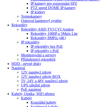
IP kamery pro rozpoznání SPZ
PTZ speed DOME IP kamery
IP kódery
Termokamery
Ostrovní kamerový systém
Rekordéry
Rekordéry AHD,TVI,CVI,Analog
Rekordéry 1080P a 5Mpix Lite
Rekordéry 8MPix (4K)
IP rekordéry
IP rekordéry bez PoE
IP rekordéry s PoE
Monitorování a servery
Příslušenství rekordérů
HDD - pevné disky
Napájení
12V napájecí zdroje
12V napájecí zdroje BOX
5V, 24V a 48V napájecí zdroje
UPS záložní zdroje
PoE napájení
Kabely, Optika, WiFi přenos
Kabely
Koaxiální kabely
Systémové kabely