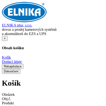
ELNIKA plus, s.r.o.
dovoz a prodej kamerových systémů
a akumulátorů do EZS a UPS
×
Obsah košíku
Košík
Dodací údaje
Rekapitulace
Dokončení
Košík
Obrázek
Obj.č.
Produkt