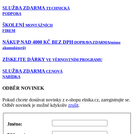
SLUŽBA ZDARMA
TECHNICKÁ
PODPORA
ŠKOLENÍ
MONTÁŽNÍCH
FIREM
NÁKUP NAD 4000 KČ BEZ DPH
DOPRAVA ZDARMA
(mimo
akumulátorů)
ZÍSKEJTE DÁRKY
VE VĚRNOSTNÍM PROGRAMU
SLUŽBA ZDARMA
CENOVÁ
NABÍDKA
ODBĚR NOVINEK
Pokud chcete dostávat novinky z e-shopu elnika.cz, zaregistrujte se.
Odběr novinek je možné kdykoliv
zrušit
.
Jméno: