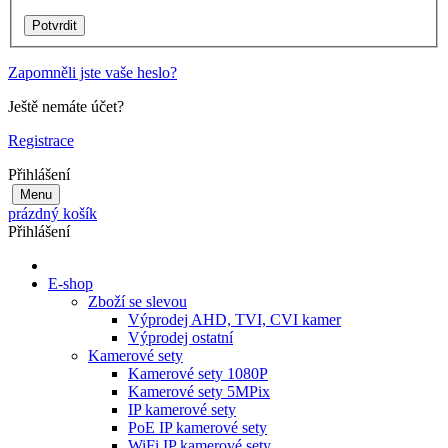
Zapomněli jste vaše heslo?
Ještě nemáte účet?
Registrace
Přihlášení
Menu
prázdný košík
Přihlášení
E-shop
Zboží se slevou
Výprodej AHD, TVI, CVI kamer
Výprodej ostatní
Kamerové sety
Kamerové sety 1080P
Kamerové sety 5MPix
IP kamerové sety
PoE IP kamerové sety
WiFi IP kamerové sety