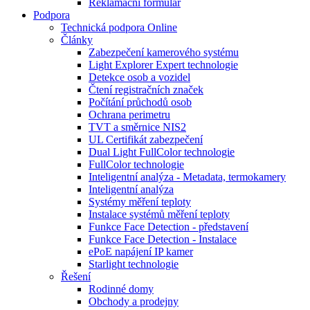
Reklamační formulář
Podpora
Technická podpora Online
Články
Zabezpečení kamerového systému
Light Explorer Expert technologie
Detekce osob a vozidel
Čtení registračních značek
Počítání průchodů osob
Ochrana perimetru
TVT a směrnice NIS2
UL Certifikát zabezpečení
Dual Light FullColor technologie
FullColor technologie
Inteligentní analýza - Metadata, termokamery
Inteligentní analýza
Systémy měření teploty
Instalace systémů měření teploty
Funkce Face Detection - představení
Funkce Face Detection - Instalace
ePoE napájení IP kamer
Starlight technologie
Řešení
Rodinné domy
Obchody a prodejny