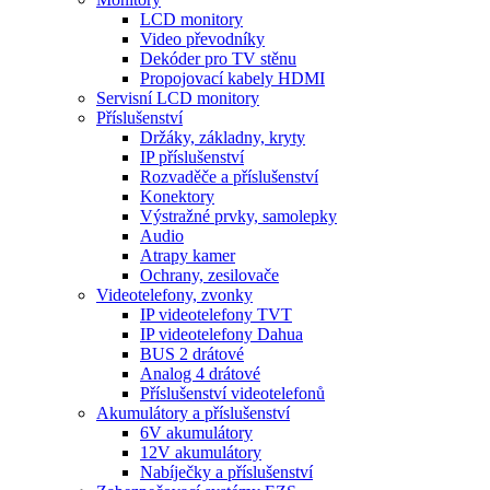
LCD monitory
Video převodníky
Dekóder pro TV stěnu
Propojovací kabely HDMI
Servisní LCD monitory
Příslušenství
Držáky, základny, kryty
IP příslušenství
Rozvaděče a příslušenství
Konektory
Výstražné prvky, samolepky
Audio
Atrapy kamer
Ochrany, zesilovače
Videotelefony, zvonky
IP videotelefony TVT
IP videotelefony Dahua
BUS 2 drátové
Analog 4 drátové
Příslušenství videotelefonů
Akumulátory a příslušenství
6V akumulátory
12V akumulátory
Nabíječky a příslušenství