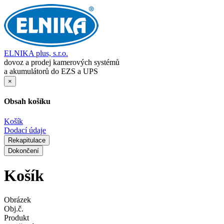
ELNIKA plus, s.r.o.
dovoz a prodej kamerových systémů
a akumulátorů do EZS a UPS
×
Obsah košíku
Košík
Dodací údaje
Rekapitulace
Dokončení
Košík
Obrázek
Obj.č.
Produkt