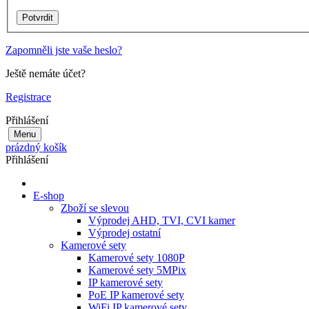
Zapomněli jste vaše heslo?
Ještě nemáte účet?
Registrace
Přihlášení
Menu
prázdný košík
Přihlášení
E-shop
Zboží se slevou
Výprodej AHD, TVI, CVI kamer
Výprodej ostatní
Kamerové sety
Kamerové sety 1080P
Kamerové sety 5MPix
IP kamerové sety
PoE IP kamerové sety
WiFi IP kamerové sety