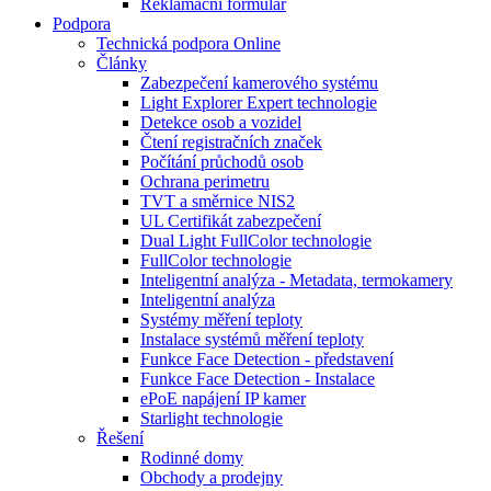
Reklamační formulář
Podpora
Technická podpora Online
Články
Zabezpečení kamerového systému
Light Explorer Expert technologie
Detekce osob a vozidel
Čtení registračních značek
Počítání průchodů osob
Ochrana perimetru
TVT a směrnice NIS2
UL Certifikát zabezpečení
Dual Light FullColor technologie
FullColor technologie
Inteligentní analýza - Metadata, termokamery
Inteligentní analýza
Systémy měření teploty
Instalace systémů měření teploty
Funkce Face Detection - představení
Funkce Face Detection - Instalace
ePoE napájení IP kamer
Starlight technologie
Řešení
Rodinné domy
Obchody a prodejny