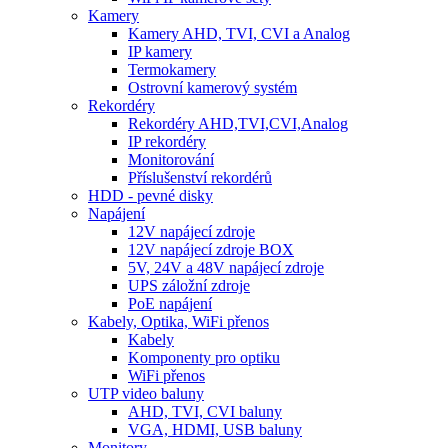
Kamery
Kamery AHD, TVI, CVI a Analog
IP kamery
Termokamery
Ostrovní kamerový systém
Rekordéry
Rekordéry AHD,TVI,CVI,Analog
IP rekordéry
Monitorování
Příslušenství rekordérů
HDD - pevné disky
Napájení
12V napájecí zdroje
12V napájecí zdroje BOX
5V, 24V a 48V napájecí zdroje
UPS záložní zdroje
PoE napájení
Kabely, Optika, WiFi přenos
Kabely
Komponenty pro optiku
WiFi přenos
UTP video baluny
AHD, TVI, CVI baluny
VGA, HDMI, USB baluny
Monitory