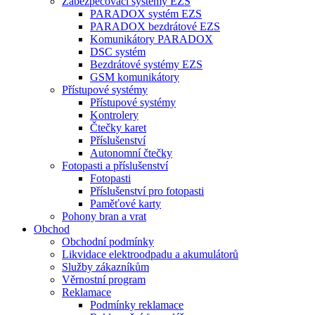
Zabezpečovací systémy EZS
PARADOX systém EZS
PARADOX bezdrátové EZS
Komunikátory PARADOX
DSC systém
Bezdrátové systémy EZS
GSM komunikátory
Přístupové systémy
Přístupové systémy
Kontrolery
Čtečky karet
Příslušenství
Autonomní čtečky
Fotopasti a příslušenství
Fotopasti
Příslušenství pro fotopasti
Paměťové karty
Pohony bran a vrat
Obchod
Obchodní podmínky
Likvidace elektroodpadu a akumulátorů
Služby zákazníkům
Věrnostní program
Reklamace
Podmínky reklamace