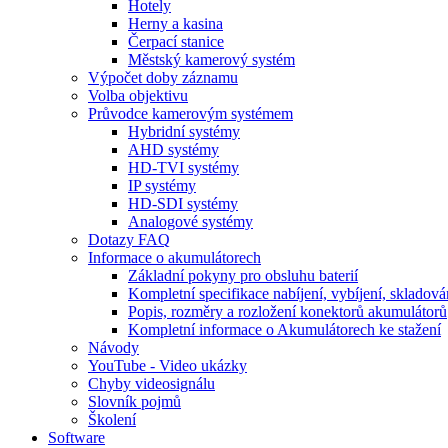
Hotely
Herny a kasina
Čerpací stanice
Městský kamerový systém
Výpočet doby záznamu
Volba objektivu
Průvodce kamerovým systémem
Hybridní systémy
AHD systémy
HD-TVI systémy
IP systémy
HD-SDI systémy
Analogové systémy
Dotazy FAQ
Informace o akumulátorech
Základní pokyny pro obsluhu baterií
Kompletní specifikace nabíjení, vybíjení, skladová
Popis, rozměry a rozložení konektorů akumulátorů
Kompletní informace o Akumulátorech ke stažení
Návody
YouTube - Video ukázky
Chyby videosignálu
Slovník pojmů
Školení
Software