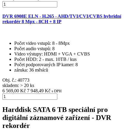
DVR 6908E ELN - H.265 - AHD/TVI/CVI/CVBS hybridní
rekordér 8 Mpx - 8CH + 8 IP
Počet video vstupů
: 8 - 8Mpx
Počet audio vstupů
: 8
Video výstupy
: HDMI + VGA + CVBS
Počet HDD
: 2 - max. 10TB / kus
Počet podporovaných IP kamer
: 8
záruka
: 36 měsíců
Obj. č.:
40773
skladem: > 20 ks
6 569,00 Kč
7 948,49 Kč
s DPH
Harddisk SATA 6 TB speciální pro
digitální záznamové zařízení - DVR
rekordér