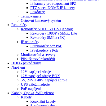
IP kamery pro rozpoznání SPZ
PTZ speed DOME IP kamery
IP kódery
Termokamery
Ostrovní kamerový systém
Rekordéry
Rekordéry AHD,TVI,CVI,Analog
Rekordéry 1080P a 5Mpix Lite
Rekordéry 8MPix (4K)
IP rekordéry
IP rekordéry bez PoE
IP rekordéry s PoE
Monitorování a servery
Příslušenství rekordérů
HDD - pevné disky
Napájení
12V napájecí zdroje
12V napájecí zdroje BOX
5V, 24V a 48V napájecí zdroje
UPS záložní zdroje
PoE napájení
Kabely, Optika, WiFi přenos
Kabely
Koaxiální kabely
Systémové kabely