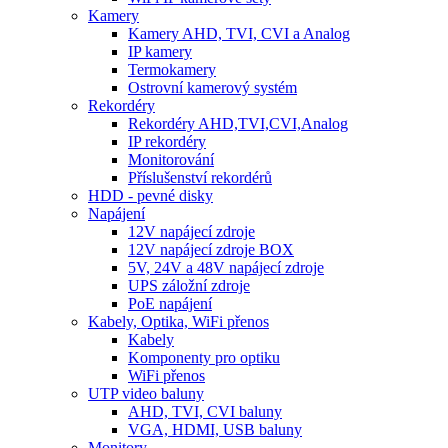
Kamery
Kamery AHD, TVI, CVI a Analog
IP kamery
Termokamery
Ostrovní kamerový systém
Rekordéry
Rekordéry AHD,TVI,CVI,Analog
IP rekordéry
Monitorování
Příslušenství rekordérů
HDD - pevné disky
Napájení
12V napájecí zdroje
12V napájecí zdroje BOX
5V, 24V a 48V napájecí zdroje
UPS záložní zdroje
PoE napájení
Kabely, Optika, WiFi přenos
Kabely
Komponenty pro optiku
WiFi přenos
UTP video baluny
AHD, TVI, CVI baluny
VGA, HDMI, USB baluny
Monitory