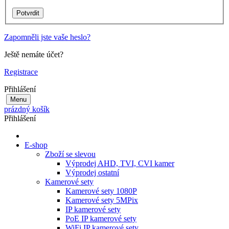
Zapomněli jste vaše heslo?
Ještě nemáte účet?
Registrace
Přihlášení
Menu
prázdný košík
Přihlášení
E-shop
Zboží se slevou
Výprodej AHD, TVI, CVI kamer
Výprodej ostatní
Kamerové sety
Kamerové sety 1080P
Kamerové sety 5MPix
IP kamerové sety
PoE IP kamerové sety
WiFi IP kamerové sety