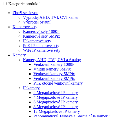
Kategorie produktů
Zboží se slevou
Výprodej AHD, TVI, CVI kamer
Výprodej ostatní
Kamerové sety
Kamerové sety 1080P
Kamerové sety 5MPix
IP kamerové sety
PoE IP kamerové sety
WiFi IP kamerové sety
Kamery
Kamery AHD, TVI, CVI a Analog
Venkovní kamery 1080P
Vnitřní kamery 5MPix
Venkovní kamery 5MPix
Venkovní kamery 8MPix
PTZ otočné venkovní kamery
IP kamery
2 Megapixelové IP kamery
4 Megapixelové IP kamery
6 Megapixelové IP kamery
8 Megapixelové IP kamery
12 Megapixelové IP kamery
Panoramatické, Fisheye a Speciální IP kamery