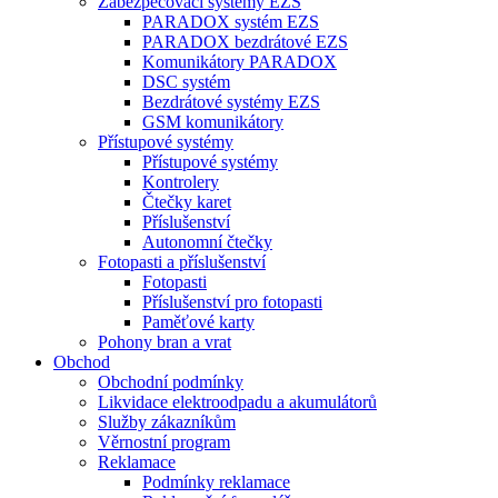
Zabezpečovací systémy EZS
PARADOX systém EZS
PARADOX bezdrátové EZS
Komunikátory PARADOX
DSC systém
Bezdrátové systémy EZS
GSM komunikátory
Přístupové systémy
Přístupové systémy
Kontrolery
Čtečky karet
Příslušenství
Autonomní čtečky
Fotopasti a příslušenství
Fotopasti
Příslušenství pro fotopasti
Paměťové karty
Pohony bran a vrat
Obchod
Obchodní podmínky
Likvidace elektroodpadu a akumulátorů
Služby zákazníkům
Věrnostní program
Reklamace
Podmínky reklamace