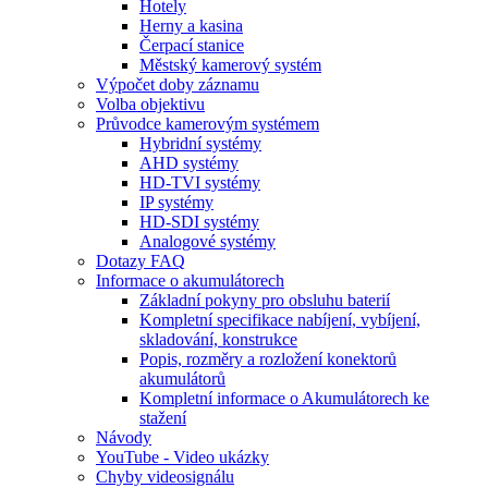
Hotely
Herny a kasina
Čerpací stanice
Městský kamerový systém
Výpočet doby záznamu
Volba objektivu
Průvodce kamerovým systémem
Hybridní systémy
AHD systémy
HD-TVI systémy
IP systémy
HD-SDI systémy
Analogové systémy
Dotazy FAQ
Informace o akumulátorech
Základní pokyny pro obsluhu baterií
Kompletní specifikace nabíjení, vybíjení,
skladování, konstrukce
Popis, rozměry a rozložení konektorů
akumulátorů
Kompletní informace o Akumulátorech ke
stažení
Návody
YouTube - Video ukázky
Chyby videosignálu