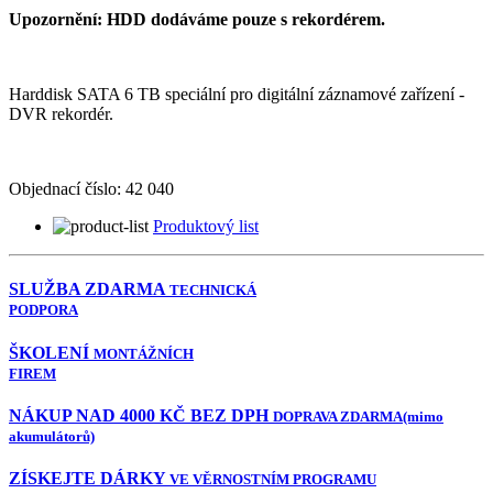
Upozornění: HDD dodáváme pouze s rekordérem.
Harddisk SATA 6 TB speciální pro digitální záznamové zařízení -
DVR rekordér.
Objednací číslo:
42 040
Produktový list
SLUŽBA ZDARMA
TECHNICKÁ
PODPORA
ŠKOLENÍ
MONTÁŽNÍCH
FIREM
NÁKUP NAD 4000 KČ BEZ DPH
DOPRAVA ZDARMA
(mimo
akumulátorů)
ZÍSKEJTE DÁRKY
VE VĚRNOSTNÍM PROGRAMU