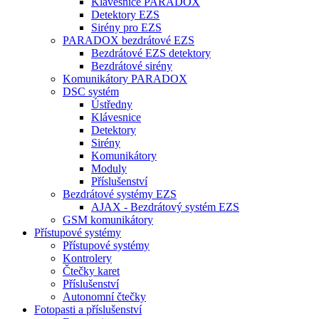
Klávesnice PARADOX
Detektory EZS
Sirény pro EZS
PARADOX bezdrátové EZS
Bezdrátové EZS detektory
Bezdrátové sirény
Komunikátory PARADOX
DSC systém
Ústředny
Klávesnice
Detektory
Sirény
Komunikátory
Moduly
Příslušenství
Bezdrátové systémy EZS
AJAX - Bezdrátový systém EZS
GSM komunikátory
Přístupové systémy
Přístupové systémy
Kontrolery
Čtečky karet
Příslušenství
Autonomní čtečky
Fotopasti a příslušenství