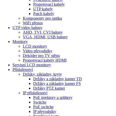
Propojovací kabely
UTP kabely
Patch kabely
Komponenty pro optiku
WiFi přenos
UTP video baluny
AHD, TVI, CVI baluny
VGA, HDMI, USB baluny
Monitory
LCD monitory
Video převodníky
Dekóder pro TV stěnu
Propojovací kabely HDMI
Servisní LCD monitory
Příslušenství
Držáky, základny, kryty
Držáky a základny kamer TD
Držáky a základny kamer FS
Držáky PTZ kamer
IP příslušenství
PoE injektory a splittery
Switche
PoE switche
IP převodníky