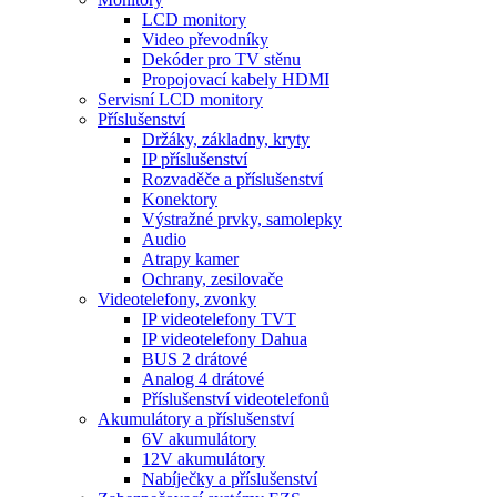
LCD monitory
Video převodníky
Dekóder pro TV stěnu
Propojovací kabely HDMI
Servisní LCD monitory
Příslušenství
Držáky, základny, kryty
IP příslušenství
Rozvaděče a příslušenství
Konektory
Výstražné prvky, samolepky
Audio
Atrapy kamer
Ochrany, zesilovače
Videotelefony, zvonky
IP videotelefony TVT
IP videotelefony Dahua
BUS 2 drátové
Analog 4 drátové
Příslušenství videotelefonů
Akumulátory a příslušenství
6V akumulátory
12V akumulátory
Nabíječky a příslušenství