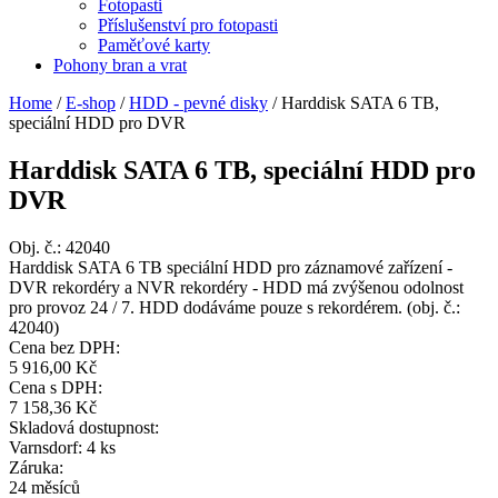
Fotopasti
Příslušenství pro fotopasti
Paměťové karty
Pohony bran a vrat
Home
/
E-shop
/
HDD - pevné disky
/
Harddisk SATA 6 TB,
speciální HDD pro DVR
Harddisk SATA 6 TB, speciální HDD pro
DVR
Obj. č.:
42040
Harddisk SATA 6 TB speciální HDD pro záznamové zařízení -
DVR rekordéry a NVR rekordéry - HDD má zvýšenou odolnost
pro provoz 24 / 7. HDD dodáváme pouze s rekordérem. (obj. č.:
42040)
Cena bez DPH:
5 916,00 Kč
Cena s DPH:
7 158,36 Kč
Skladová dostupnost:
Varnsdorf: 4 ks
Záruka:
24 měsíců