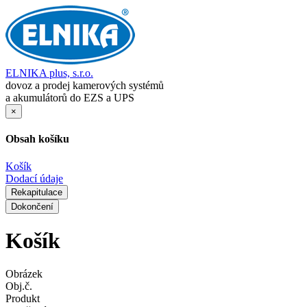
ELNIKA plus, s.r.o.
dovoz a prodej kamerových systémů
a akumulátorů do EZS a UPS
×
Obsah košíku
Košík
Dodací údaje
Rekapitulace
Dokončení
Košík
Obrázek
Obj.č.
Produkt