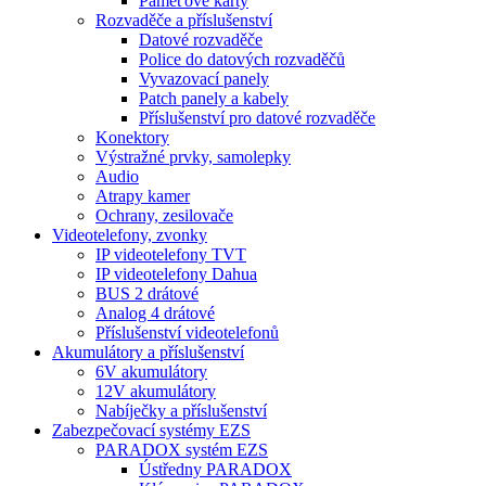
Paměťové karty
Rozvaděče a příslušenství
Datové rozvaděče
Police do datových rozvaděčů
Vyvazovací panely
Patch panely a kabely
Příslušenství pro datové rozvaděče
Konektory
Výstražné prvky, samolepky
Audio
Atrapy kamer
Ochrany, zesilovače
Videotelefony, zvonky
IP videotelefony TVT
IP videotelefony Dahua
BUS 2 drátové
Analog 4 drátové
Příslušenství videotelefonů
Akumulátory a příslušenství
6V akumulátory
12V akumulátory
Nabíječky a příslušenství
Zabezpečovací systémy EZS
PARADOX systém EZS
Ústředny PARADOX