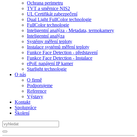
Ochrana perimetru
TVT a směrnice NIS2
UL Certifikát zabezpečení
Dual Light FullColor technologie
FullColor technologie
Inteligentní analýza - Metadata, termokamery
Inteligentní analýza
Systémy měření teploty
Instalace systémů měření teploty
Funkce Face Detection - představení
Funkce Face Detection - Instalace
ePoE napájení IP kamer
Starlight technologie
O nás
O firmě
Podporujeme
Reference
Výstavy
Kontakt
Spolupráce
Školení