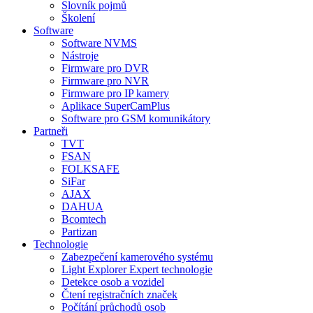
Slovník pojmů
Školení
Software
Software NVMS
Nástroje
Firmware pro DVR
Firmware pro NVR
Firmware pro IP kamery
Aplikace SuperCamPlus
Software pro GSM komunikátory
Partneři
TVT
FSAN
FOLKSAFE
SiFar
AJAX
DAHUA
Bcomtech
Partizan
Technologie
Zabezpečení kamerového systému
Light Explorer Expert technologie
Detekce osob a vozidel
Čtení registračních značek
Počítání průchodů osob