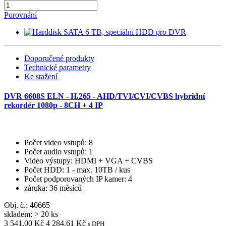
Porovnání
Doporučené produkty
Technické parametry
Ke stažení
DVR 6608S ELN - H.265 - AHD/TVI/CVI/CVBS hybridní
rekordér 1080p - 8CH + 4 IP
Počet video vstupů
: 8
Počet audio vstupů
: 1
Video výstupy
: HDMI + VGA + CVBS
Počet HDD
: 1 - max. 10TB / kus
Počet podporovaných IP kamer
: 4
záruka
: 36 měsíců
Obj. č.:
40665
skladem: > 20 ks
3 541,00 Kč
4 284,61 Kč
s DPH