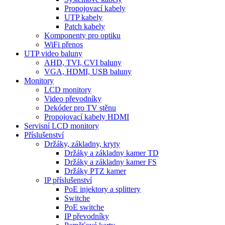
Propojovací kabely
UTP kabely
Patch kabely
Komponenty pro optiku
WiFi přenos
UTP video baluny
AHD, TVI, CVI baluny
VGA, HDMI, USB baluny
Monitory
LCD monitory
Video převodníky
Dekóder pro TV stěnu
Propojovací kabely HDMI
Servisní LCD monitory
Příslušenství
Držáky, základny, kryty
Držáky a základny kamer TD
Držáky a základny kamer FS
Držáky PTZ kamer
IP příslušenství
PoE injektory a splittery
Switche
PoE switche
IP převodníky