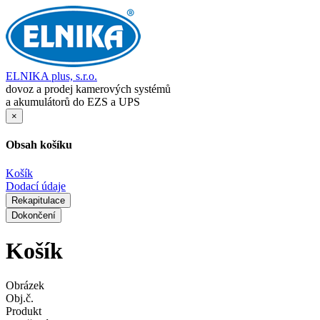
ELNIKA plus, s.r.o.
dovoz a prodej kamerových systémů
a akumulátorů do EZS a UPS
×
Obsah košíku
Košík
Dodací údaje
Rekapitulace
Dokončení
Košík
Obrázek
Obj.č.
Produkt