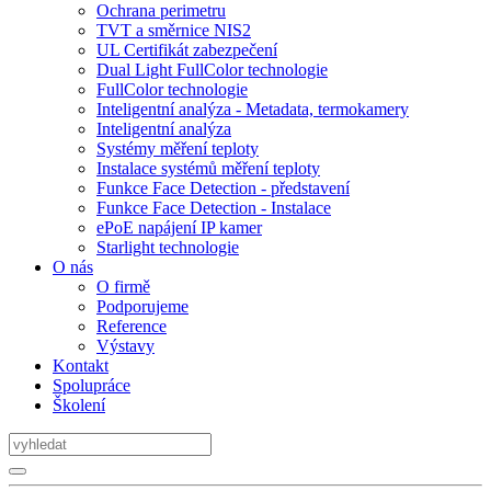
Ochrana perimetru
TVT a směrnice NIS2
UL Certifikát zabezpečení
Dual Light FullColor technologie
FullColor technologie
Inteligentní analýza - Metadata, termokamery
Inteligentní analýza
Systémy měření teploty
Instalace systémů měření teploty
Funkce Face Detection - představení
Funkce Face Detection - Instalace
ePoE napájení IP kamer
Starlight technologie
O nás
O firmě
Podporujeme
Reference
Výstavy
Kontakt
Spolupráce
Školení