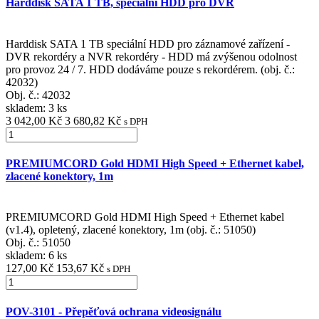
Harddisk SATA 1 TB, speciální HDD pro DVR
Harddisk SATA 1 TB speciální HDD pro záznamové zařízení -
DVR rekordéry a NVR rekordéry - HDD má zvýšenou odolnost
pro provoz 24 / 7. HDD dodáváme pouze s rekordérem. (obj. č.:
42032)
Obj. č.:
42032
skladem: 3 ks
3 042,00 Kč
3 680,82 Kč
s DPH
PREMIUMCORD Gold HDMI High Speed + Ethernet kabel,
zlacené konektory, 1m
PREMIUMCORD Gold HDMI High Speed + Ethernet kabel
(v1.4), opletený, zlacené konektory, 1m (obj. č.: 51050)
Obj. č.:
51050
skladem: 6 ks
127,00 Kč
153,67 Kč
s DPH
POV-3101 - Přepěťová ochrana videosignálu