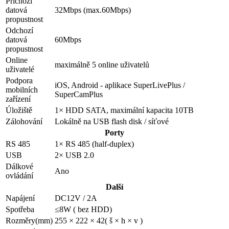
Příchozí
datová
32Mbps (max.60Mbps)
propustnost
Odchozí
datová
60Mbps
propustnost
Online
maximálně 5 online uživatelů
uživatelé
Podpora
iOS, Android - aplikace SuperLivePlus /
mobilních
SuperCamPlus
zařízení
Úložiště
1× HDD SATA, maximální kapacita 10TB
Zálohování
Lokálně na USB flash disk / síťové
Porty
RS 485
1× RS 485 (half-duplex)
USB
2× USB 2.0
Dálkové
Ano
ovládání
Další
Napájení
DC12V / 2A
Spotřeba
≤8W ( bez HDD)
Rozměry(mm)
255 × 222 × 42( š × h × v )