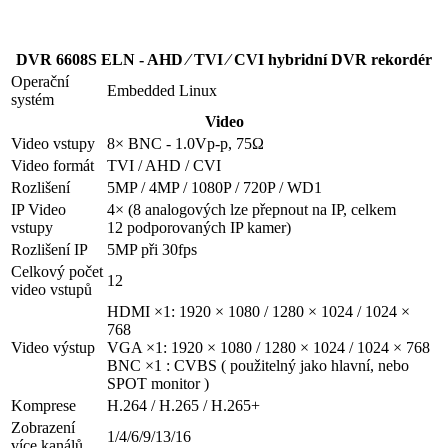
DVR 6608S ELN - AHD ⁄ TVI ⁄ CVI hybridní DVR rekordér
Operační
Embedded Linux
systém
Video
Video vstupy
8× BNC - 1.0Vp-p, 75Ω
Video formát
TVI / AHD / CVI
Rozlišení
5MP / 4MP / 1080P / 720P / WD1
IP Video
4× (8 analogových lze přepnout na IP, celkem
vstupy
12 podporovaných IP kamer)
Rozlišení IP
5MP při 30fps
Celkový počet
12
video vstupů
HDMI ×1: 1920 × 1080 / 1280 × 1024 / 1024 ×
768
Video výstup
VGA ×1: 1920 × 1080 / 1280 × 1024 / 1024 × 768
BNC ×1 : CVBS ( použitelný jako hlavní, nebo
SPOT monitor )
Komprese
H.264 / H.265 / H.265+
Zobrazení
1/4/6/9/13/16
více kanálů