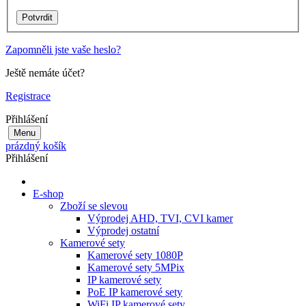
Zapomněli jste vaše heslo?
Ještě nemáte účet?
Registrace
Přihlášení
Menu
prázdný košík
Přihlášení
E-shop
Zboží se slevou
Výprodej AHD, TVI, CVI kamer
Výprodej ostatní
Kamerové sety
Kamerové sety 1080P
Kamerové sety 5MPix
IP kamerové sety
PoE IP kamerové sety
WiFi IP kamerové sety