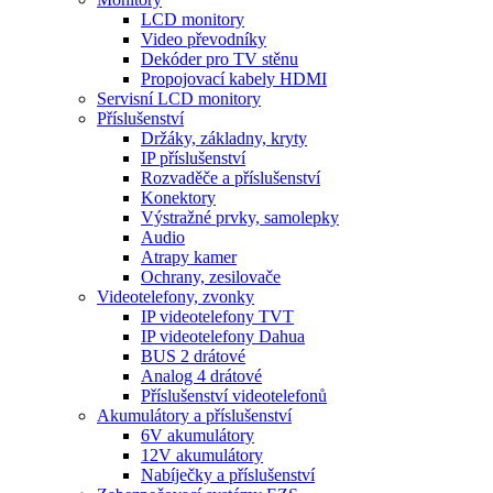
LCD monitory
Video převodníky
Dekóder pro TV stěnu
Propojovací kabely HDMI
Servisní LCD monitory
Příslušenství
Držáky, základny, kryty
IP příslušenství
Rozvaděče a příslušenství
Konektory
Výstražné prvky, samolepky
Audio
Atrapy kamer
Ochrany, zesilovače
Videotelefony, zvonky
IP videotelefony TVT
IP videotelefony Dahua
BUS 2 drátové
Analog 4 drátové
Příslušenství videotelefonů
Akumulátory a příslušenství
6V akumulátory
12V akumulátory
Nabíječky a příslušenství