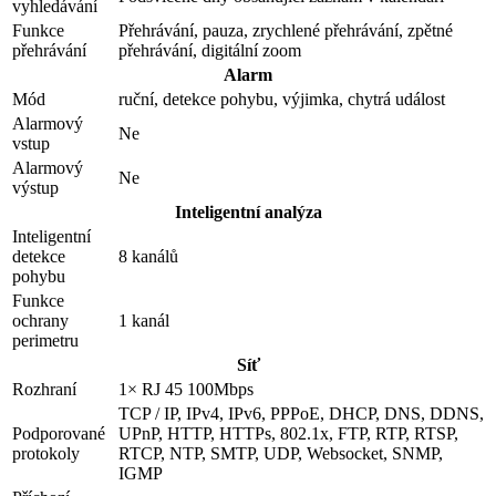
vyhledávání
Funkce
Přehrávání, pauza, zrychlené přehrávání, zpětné
přehrávání
přehrávání, digitální zoom
Alarm
Mód
ruční, detekce pohybu, výjimka, chytrá událost
Alarmový
Ne
vstup
Alarmový
Ne
výstup
Inteligentní analýza
Inteligentní
detekce
8 kanálů
pohybu
Funkce
ochrany
1 kanál
perimetru
Síť
Rozhraní
1× RJ 45 100Mbps
TCP / IP, IPv4, IPv6, PPPoE, DHCP, DNS, DDNS,
Podporované
UPnP, HTTP, HTTPs, 802.1x, FTP, RTP, RTSP,
protokoly
RTCP, NTP, SMTP, UDP, Websocket, SNMP,
IGMP