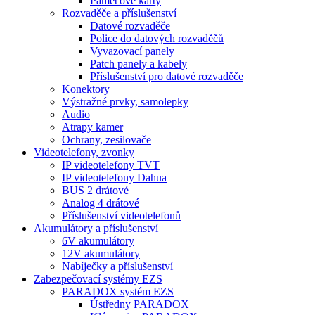
Paměťové karty
Rozvaděče a příslušenství
Datové rozvaděče
Police do datových rozvaděčů
Vyvazovací panely
Patch panely a kabely
Příslušenství pro datové rozvaděče
Konektory
Výstražné prvky, samolepky
Audio
Atrapy kamer
Ochrany, zesilovače
Videotelefony, zvonky
IP videotelefony TVT
IP videotelefony Dahua
BUS 2 drátové
Analog 4 drátové
Příslušenství videotelefonů
Akumulátory a příslušenství
6V akumulátory
12V akumulátory
Nabíječky a příslušenství
Zabezpečovací systémy EZS
PARADOX systém EZS
Ústředny PARADOX