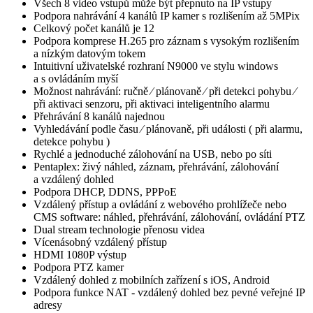
Všech 8 video vstupů může být přepnuto na IP vstupy
Podpora nahrávání 4 kanálů IP kamer s rozlišením až 5MPix
Celkový počet kanálů je 12
Podpora komprese H.265 pro záznam s vysokým rozlišením
a nízkým datovým tokem
Intuitivní uživatelské rozhraní N9000 ve stylu windows
a s ovládáním myší
Možnost nahrávání: ručně ⁄ plánovaně ⁄ při detekci pohybu ⁄
při aktivaci senzoru, při aktivaci inteligentního alarmu
Přehrávání 8 kanálů najednou
Vyhledávání podle času ⁄ plánovaně, při události ( při alarmu,
detekce pohybu )
Rychlé a jednoduché zálohování na USB, nebo po síti
Pentaplex: živý náhled, záznam, přehrávání, zálohování
a vzdálený dohled
Podpora DHCP, DDNS, PPPoE
Vzdálený přístup a ovládání z webového prohlížeče nebo
CMS software: náhled, přehrávání, zálohování, ovládání PTZ
Dual stream technologie přenosu videa
Vícenásobný vzdálený přístup
HDMI 1080P výstup
Podpora PTZ kamer
Vzdálený dohled z mobilních zařízení s iOS, Android
Podpora funkce NAT - vzdálený dohled bez pevné veřejné IP
adresy