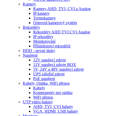
Kamery
Kamery AHD, TVI, CVI a Analog
IP kamery
Termokamery
Ostrovní kamerový systém
Rekordéry
Rekordéry AHD,TVI,CVI,Analog
IP rekordéry
Monitorování
Příslušenství rekordérů
HDD - pevné disky
Napájení
12V napájecí zdroje
12V napájecí zdroje BOX
5V, 24V a 48V napájecí zdroje
UPS záložní zdroje
PoE napájení
Kabely, Optika, WiFi přenos
Kabely
Komponenty pro optiku
WiFi přenos
UTP video baluny
AHD, TVI, CVI baluny
VGA, HDMI, USB baluny
Monitory