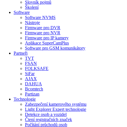
Slovník pojmů
Školení
Software
Software NVMS
Nástroje
Firmware pro DVR
Firmware pro NVR
Firmware pro IP kamery
Aplikace SuperCamPlus
Software pro GSM komunikátory
Partneři
TVT
FSAN
FOLKSAFE
SiFar
AJAX
DAHUA
Bcomtech
Partizan
Technologie
Zabezpečení kamerového systému
Light Explorer Expert technologie
Detekce osob a vozidel
Čtení registračních značek
Počítání průchodů osob