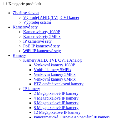
Kategorie produktů
Zboží se slevou
Výprodej AHD, TVI, CVI kamer
Výprodej ostatní
Kamerové sety
Kamerové sety 1080P
Kamerové sety 5MPix
IP kamerové sety
PoE IP kamerové sety
WiFi IP kamerové sety
Kamery
Kamery AHD, TVI, CVI a Analog
Venkovní kamery 1080P
Vnitřní kamery 5MPix
Venkovní kamery 5MPix
Venkovní kamery 8MPix
PTZ otočné venkovní kamery
IP kamery
2 Megapixelové IP kamery
4 Megapixelové IP kamery
6 Megapixelové IP kamery
8 Megapixelové IP kamery
12 Megapixelové IP kamery
Panoramatické, Fisheye a Speciální IP kamery