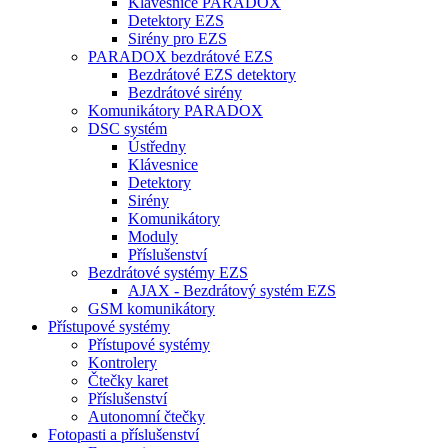
Klávesnice PARADOX
Detektory EZS
Sirény pro EZS
PARADOX bezdrátové EZS
Bezdrátové EZS detektory
Bezdrátové sirény
Komunikátory PARADOX
DSC systém
Ústředny
Klávesnice
Detektory
Sirény
Komunikátory
Moduly
Příslušenství
Bezdrátové systémy EZS
AJAX - Bezdrátový systém EZS
GSM komunikátory
Přístupové systémy
Přístupové systémy
Kontrolery
Čtečky karet
Příslušenství
Autonomní čtečky
Fotopasti a příslušenství