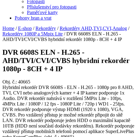
Fotopasti
Příslušenství pro fotopasti
Paměťové karty
Pohony bran a vrat
Home
/
E-shop
/
Rekordéry
/
Rekordéry AHD,TVI,CVI,Analog
/
Rekordéry 1080P a 5Mpix Lite
/
DVR 6608S ELN - H.265 -
AHD/TVI/CVI/CVBS hybridní rekordér 1080p - 8CH + 4 IP
DVR 6608S ELN - H.265 -
AHD/TVI/CVI/CVBS hybridní rekordér
1080p - 8CH + 4 IP
Obj. č.:
40665
Hybridní rekordér DVR 6608S - ELN - H.265 - 1080p pro 8 AHD,
TVI, CVI nebo analogových kamer + 4 IP kamer podporuje 1x
Audio. DVR rekordér nahrává v rozlišení 5MPix Lite - 10fps,
4MPix Lite / 1080P / 12 fps - 1080P Lite / 720p i WD1 - 25fps.
DVR rekordér podporuje výstup HDMI (1920 x 1080), VGA,
CVBS. Pro vzdálený přístup je možné rekordér připojit do sítě
LAN. DVR rekordér podporuje jeden HDD o maximální kapacitě
10TB (HDD není součástí dodávky rekordéru). Rekordér podporuje
vzdálený přístup mobilních telefonů pomocí aplikace SuperLivePlus
nebo SuperCamPlus. (obj. č.: 40665)