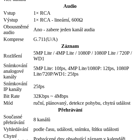
Audio
Vstup
1× RCA
Výstup
1× RCA - lineární, 600Ω
Obousměrné
Ano - zabere jeden kanál audia
audio
Komprese
G.711(U/A)
Záznam
5MP Lite / 4MP Lite / 1080P / 1080P Lite / 720P /
Rozlišení
WD1
Snímkování
5MP Lite: 10fps, 4MP Lite/1080P: 12fps, 1080P
analogové
Lite/720P/WD1: 25fps
kanály
Snímkování
25fps
IP kanály
Bit Rate
32Kbps ~ 4Mbps
Mód
ruční, plánovaný, detekce pohybu, chytrá událost
Přehrávání
Současné
8 kanálů
přehrávání
Vyhledávání
podle času, události, snímku, štítku události
Chytré
Podsvícené dny obsahující záznam v kalendáři