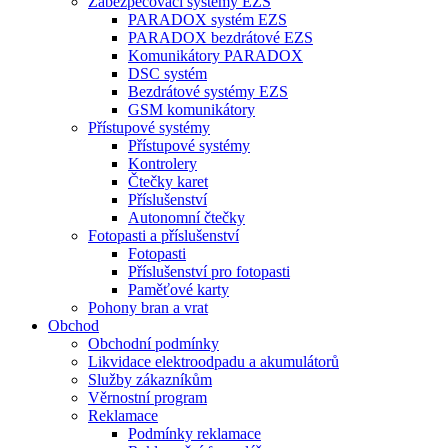
Zabezpečovací systémy EZS
PARADOX systém EZS
PARADOX bezdrátové EZS
Komunikátory PARADOX
DSC systém
Bezdrátové systémy EZS
GSM komunikátory
Přístupové systémy
Přístupové systémy
Kontrolery
Čtečky karet
Příslušenství
Autonomní čtečky
Fotopasti a příslušenství
Fotopasti
Příslušenství pro fotopasti
Paměťové karty
Pohony bran a vrat
Obchod
Obchodní podmínky
Likvidace elektroodpadu a akumulátorů
Služby zákazníkům
Věrnostní program
Reklamace
Podmínky reklamace