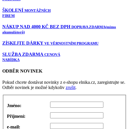
ŠKOLENÍ
MONTÁŽNÍCH
FIREM
NÁKUP NAD 4000 KČ BEZ DPH
DOPRAVA ZDARMA
(mimo
akumulátorů)
ZÍSKEJTE DÁRKY
VE VĚRNOSTNÍM PROGRAMU
SLUŽBA ZDARMA
CENOVÁ
NABÍDKA
ODBĚR NOVINEK
Pokud chcete dostávat novinky z e-shopu elnika.cz, zaregistrujte se.
Odběr novinek je možné kdykoliv
zrušit
.
Jméno:
Příjmení:
e-mail: