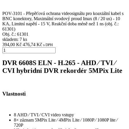
POV-3101 - Přepěťová ochrana videosignálu pro koaxiální kabel s
BNC konektory, Maximální svodový proud Imax (8 / 20 us) - 10
KA, Limitní napětí - 15 V, Reakční doba méně než 1 ns (obj. č.:
61301)
Obj. č.:
61301
skladem: 7 ks
394,00 Kč
476,74 Kč
s DPH
DVR 6608S ELN - H.265 - AHD ⁄ TVI ⁄
CVI hybridní DVR rekordér 5MPix Lite
Vlastnosti
8 AHD ⁄ TVI ⁄ CVI video vstupy
8× záznam 5MPix Lite ⁄ 4MPix Lite ⁄ 1080P ⁄ 1080P lite ⁄
720P