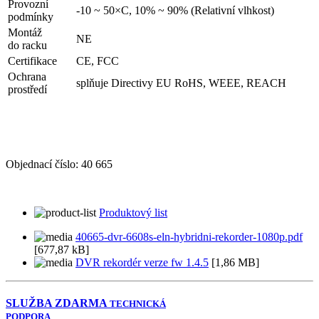
Provozní
-10 ~ 50×C, 10% ~ 90% (Relativní vlhkost)
podmínky
Montáž
NE
do racku
Certifikace
CE, FCC
Ochrana
splňuje Directivy EU RoHS, WEEE, REACH
prostředí
Objednací číslo:
40 665
Produktový list
40665-dvr-6608s-eln-hybridni-rekorder-1080p.pdf
[677,87 kB]
DVR rekordér verze fw 1.4.5
[1,86 MB]
SLUŽBA ZDARMA
TECHNICKÁ
PODPORA