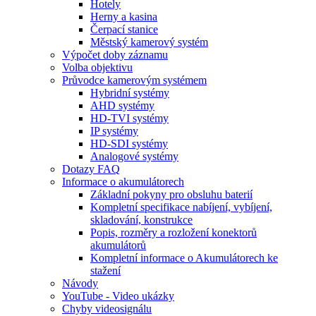
Hotely
Herny a kasina
Čerpací stanice
Městský kamerový systém
Výpočet doby záznamu
Volba objektivu
Průvodce kamerovým systémem
Hybridní systémy
AHD systémy
HD-TVI systémy
IP systémy
HD-SDI systémy
Analogové systémy
Dotazy FAQ
Informace o akumulátorech
Základní pokyny pro obsluhu baterií
Kompletní specifikace nabíjení, vybíjení,
skladování, konstrukce
Popis, rozměry a rozložení konektorů
akumulátorů
Kompletní informace o Akumulátorech ke
stažení
Návody
YouTube - Video ukázky
Chyby videosignálu