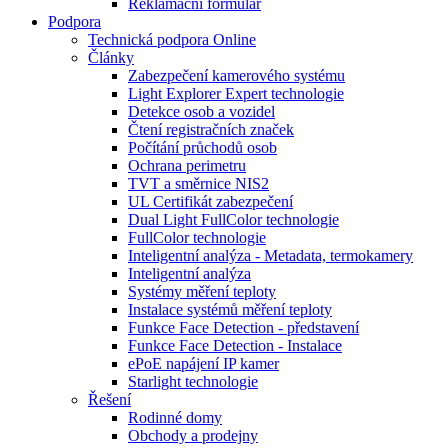
Reklamační formulář
Podpora
Technická podpora Online
Články
Zabezpečení kamerového systému
Light Explorer Expert technologie
Detekce osob a vozidel
Čtení registračních značek
Počítání průchodů osob
Ochrana perimetru
TVT a směrnice NIS2
UL Certifikát zabezpečení
Dual Light FullColor technologie
FullColor technologie
Inteligentní analýza - Metadata, termokamery
Inteligentní analýza
Systémy měření teploty
Instalace systémů měření teploty
Funkce Face Detection - představení
Funkce Face Detection - Instalace
ePoE napájení IP kamer
Starlight technologie
Řešení
Rodinné domy
Obchody a prodejny