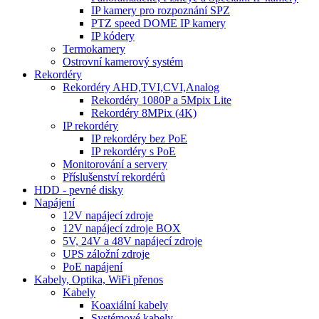
IP kamery pro rozpoznání SPZ
PTZ speed DOME IP kamery
IP kódery
Termokamery
Ostrovní kamerový systém
Rekordéry
Rekordéry AHD,TVI,CVI,Analog
Rekordéry 1080P a 5Mpix Lite
Rekordéry 8MPix (4K)
IP rekordéry
IP rekordéry bez PoE
IP rekordéry s PoE
Monitorování a servery
Příslušenství rekordérů
HDD - pevné disky
Napájení
12V napájecí zdroje
12V napájecí zdroje BOX
5V, 24V a 48V napájecí zdroje
UPS záložní zdroje
PoE napájení
Kabely, Optika, WiFi přenos
Kabely
Koaxiální kabely
Systémové kabely