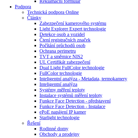
Reklamační formulář
Podpora
Technická podpora Online
Články
Zabezpečení kamerového systému
Light Explorer Expert technologie
Detekce osob a vozidel
Čtení registračních značek
Počítání průchodů osob
Ochrana perimetru
TVT a směrnice NIS2
UL Certifikát zabezpečení
Dual Light FullColor technologie
FullColor technologie
Inteligentní analýza - Metadata, termokamery
Inteligentní analýza
Systémy měření teploty
Instalace systémů měření teploty
Funkce Face Detection - představení
Funkce Face Detection - Instalace
ePoE napájení IP kamer
Starlight technologie
Řešení
Rodinné domy
Obchody a prodejny