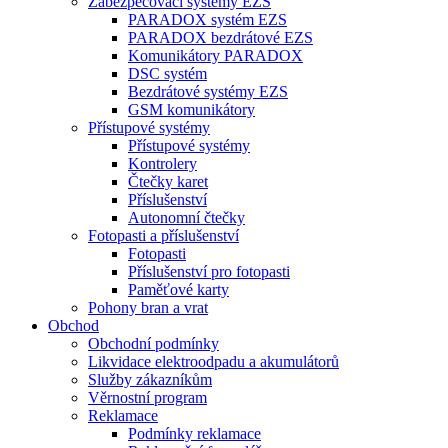
Zabezpečovací systémy EZS
PARADOX systém EZS
PARADOX bezdrátové EZS
Komunikátory PARADOX
DSC systém
Bezdrátové systémy EZS
GSM komunikátory
Přístupové systémy
Přístupové systémy
Kontrolery
Čtečky karet
Příslušenství
Autonomní čtečky
Fotopasti a příslušenství
Fotopasti
Příslušenství pro fotopasti
Paměťové karty
Pohony bran a vrat
Obchod
Obchodní podmínky
Likvidace elektroodpadu a akumulátorů
Služby zákazníkům
Věrnostní program
Reklamace
Podmínky reklamace