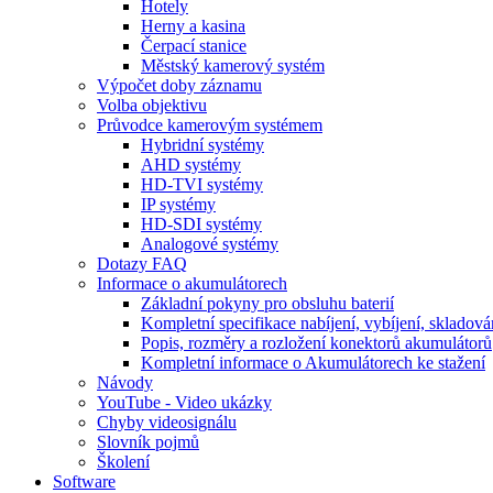
Hotely
Herny a kasina
Čerpací stanice
Městský kamerový systém
Výpočet doby záznamu
Volba objektivu
Průvodce kamerovým systémem
Hybridní systémy
AHD systémy
HD-TVI systémy
IP systémy
HD-SDI systémy
Analogové systémy
Dotazy FAQ
Informace o akumulátorech
Základní pokyny pro obsluhu baterií
Kompletní specifikace nabíjení, vybíjení, skladová
Popis, rozměry a rozložení konektorů akumulátorů
Kompletní informace o Akumulátorech ke stažení
Návody
YouTube - Video ukázky
Chyby videosignálu
Slovník pojmů
Školení
Software