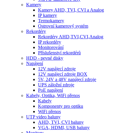
Kamery
Kamery AHD, TVI, CVI a Analog
IP kamery
Termokamery
Ostrovní kamerový systém
Rekordéry
Rekordéry AHD,TVI,CVI,Analog
IP rekordéry
Monitorování
Příslušenství rekordérů
HDD - pevné disky
Napájení
12V napájecí zdroje
12V napájecí zdroje BOX
5V, 24V a 48V napájecí zdroje
UPS záložní zdroje
PoE napájení
Kabely, Optika, WiFi přenos
Kabely
Komponenty pro optiku
WiFi přenos
UTP video baluny
AHD, TVI, CVI baluny
VGA, HDMI, USB baluny
Monitory