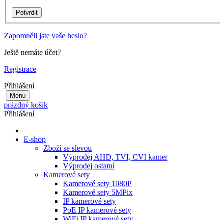
Zapomněli jste vaše heslo?
Ještě nemáte účet?
Registrace
Přihlášení
Menu
prázdný košík
Přihlášení
E-shop
Zboží se slevou
Výprodej AHD, TVI, CVI kamer
Výprodej ostatní
Kamerové sety
Kamerové sety 1080P
Kamerové sety 5MPix
IP kamerové sety
PoE IP kamerové sety
WiFi IP kamerové sety