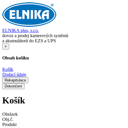
ELNIKA plus, s.r.o.
dovoz a prodej kamerových systémů
a akumulátorů do EZS a UPS
×
Obsah košíku
Košík
Dodací údaje
Rekapitulace
Dokončení
Košík
Obrázek
Obj.č.
Produkt