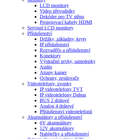
LCD monitory
Video převodníky
Dekóder pro TV stěnu
Propojovací kabely HDMI
Servisní LCD monitory
Příslušenství
Držáky, základny, kryty
IP příslušenství
Rozvaděče a příslušenství
Konektory
Výstražné prvky, samolepky
Audio
Atrapy kamer
Ochrany, zesilovače
Videotelefony, zvonky
IP videotelefony TVT
IP videotelefony Dahua
BUS 2 drátové
Analog 4 drátové
Příslušenství videotelefonů
Akumulátory a příslušenství
6V akumulátory
12V akumulátory
Nabíječky a příslušenství