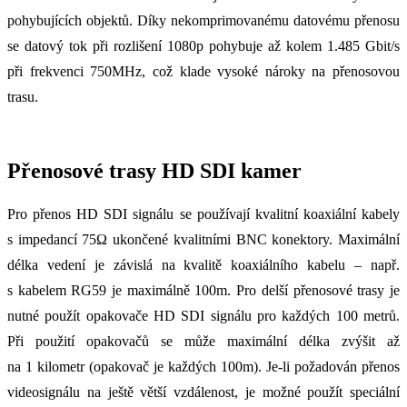
pohybujících objektů. Díky nekomprimovanému datovému přenosu
se datový tok při rozlišení 1080p pohybuje až kolem 1.485 Gbit/s
při frekvenci 750MHz, což klade vysoké nároky na přenosovou
trasu.
Přenosové trasy HD SDI kamer
Pro přenos HD SDI signálu se používají kvalitní koaxiální kabely
s impedancí 75Ω ukončené kvalitními BNC konektory. Maximální
délka vedení je závislá na kvalitě koaxiálního kabelu – např.
s kabelem RG59 je maximálně 100m. Pro delší přenosové trasy je
nutné použít opakovače HD SDI signálu pro každých 100 metrů.
Při použití opakovačů se může maximální délka zvýšit až
na 1 kilometr (opakovač je každých 100m). Je-li požadován přenos
videosignálu na ještě větší vzdálenost, je možné použít speciální