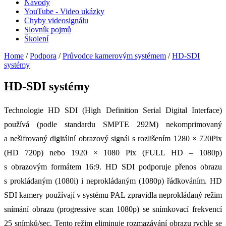
Návody
YouTube - Video ukázky
Chyby videosignálu
Slovník pojmů
Školení
Home
/
Podpora
/
Průvodce kamerovým systémem
/
HD-SDI
systémy
HD-SDI systémy
Technologie HD SDI (High Definition Serial Digital Interface)
používá (podle standardu SMPTE 292M) nekomprimovaný
a nešifrovaný digitální obrazový signál s rozlišením 1280 × 720Pix
(HD 720p) nebo 1920 × 1080 Pix (FULL HD – 1080p)
s obrazovým formátem 16:9. HD SDI podporuje přenos obrazu
s prokládaným (1080i) i neprokládaným (1080p) řádkováním. HD
SDI kamery používají v systému PAL zpravidla neprokládaný režim
snímání obrazu (progressive scan 1080p) se snímkovací frekvencí
25 snímků/sec. Tento režim eliminuje rozmazávání obrazu rychle se