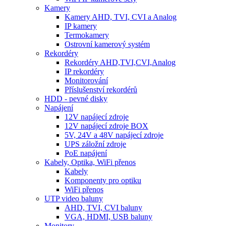
Kamery
Kamery AHD, TVI, CVI a Analog
IP kamery
Termokamery
Ostrovní kamerový systém
Rekordéry
Rekordéry AHD,TVI,CVI,Analog
IP rekordéry
Monitorování
Příslušenství rekordérů
HDD - pevné disky
Napájení
12V napájecí zdroje
12V napájecí zdroje BOX
5V, 24V a 48V napájecí zdroje
UPS záložní zdroje
PoE napájení
Kabely, Optika, WiFi přenos
Kabely
Komponenty pro optiku
WiFi přenos
UTP video baluny
AHD, TVI, CVI baluny
VGA, HDMI, USB baluny
Monitory