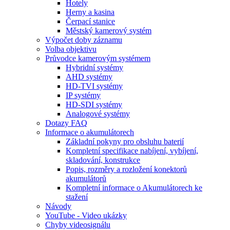
Hotely
Herny a kasina
Čerpací stanice
Městský kamerový systém
Výpočet doby záznamu
Volba objektivu
Průvodce kamerovým systémem
Hybridní systémy
AHD systémy
HD-TVI systémy
IP systémy
HD-SDI systémy
Analogové systémy
Dotazy FAQ
Informace o akumulátorech
Základní pokyny pro obsluhu baterií
Kompletní specifikace nabíjení, vybíjení,
skladování, konstrukce
Popis, rozměry a rozložení konektorů
akumulátorů
Kompletní informace o Akumulátorech ke
stažení
Návody
YouTube - Video ukázky
Chyby videosignálu