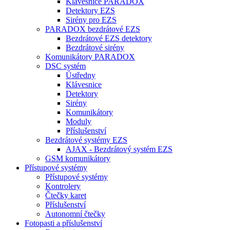
Klávesnice PARADOX
Detektory EZS
Sirény pro EZS
PARADOX bezdrátové EZS
Bezdrátové EZS detektory
Bezdrátové sirény
Komunikátory PARADOX
DSC systém
Ústředny
Klávesnice
Detektory
Sirény
Komunikátory
Moduly
Příslušenství
Bezdrátové systémy EZS
AJAX - Bezdrátový systém EZS
GSM komunikátory
Přístupové systémy
Přístupové systémy
Kontrolery
Čtečky karet
Příslušenství
Autonomní čtečky
Fotopasti a příslušenství