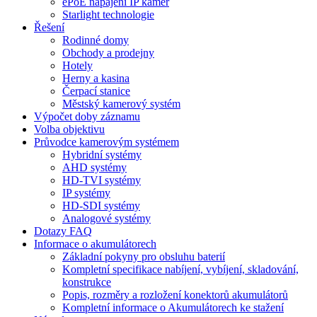
ePoE napájení IP kamer
Starlight technologie
Řešení
Rodinné domy
Obchody a prodejny
Hotely
Herny a kasina
Čerpací stanice
Městský kamerový systém
Výpočet doby záznamu
Volba objektivu
Průvodce kamerovým systémem
Hybridní systémy
AHD systémy
HD-TVI systémy
IP systémy
HD-SDI systémy
Analogové systémy
Dotazy FAQ
Informace o akumulátorech
Základní pokyny pro obsluhu baterií
Kompletní specifikace nabíjení, vybíjení, skladování,
konstrukce
Popis, rozměry a rozložení konektorů akumulátorů
Kompletní informace o Akumulátorech ke stažení