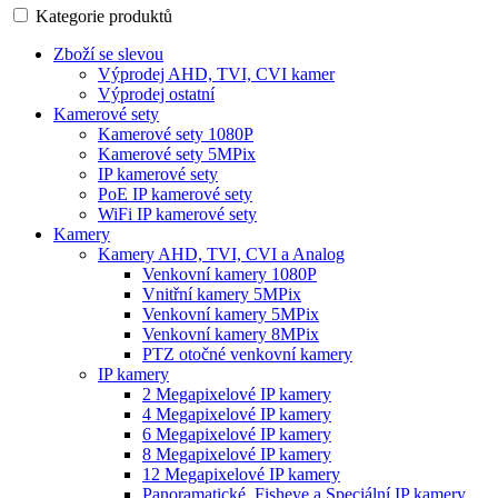
Kategorie produktů
Zboží se slevou
Výprodej AHD, TVI, CVI kamer
Výprodej ostatní
Kamerové sety
Kamerové sety 1080P
Kamerové sety 5MPix
IP kamerové sety
PoE IP kamerové sety
WiFi IP kamerové sety
Kamery
Kamery AHD, TVI, CVI a Analog
Venkovní kamery 1080P
Vnitřní kamery 5MPix
Venkovní kamery 5MPix
Venkovní kamery 8MPix
PTZ otočné venkovní kamery
IP kamery
2 Megapixelové IP kamery
4 Megapixelové IP kamery
6 Megapixelové IP kamery
8 Megapixelové IP kamery
12 Megapixelové IP kamery
Panoramatické, Fisheye a Speciální IP kamery