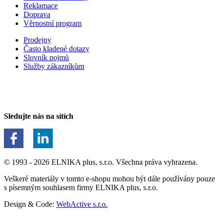
Reklamace
Doprava
Věrnostní program
Prodejny
Často kladené dotazy
Slovník pojmů
Služby zákazníkům
Sledujte nás na sítích
© 1993 - 2026 ELNIKA plus, s.r.o. Všechna práva vyhrazena.
Veškeré materiály v tomto e-shopu mohou být dále používány pouze
s písemným souhlasem firmy ELNIKA plus, s.r.o.
Design & Code:
WebActive s.r.o.