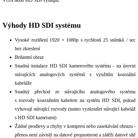
VGA nebo HD SDI výstupu.
Výhody HD SDI systému
Vysoké rozlišení 1920 × 1080p s rychlostí 25 snímků / sec
bez zkreslení
Brilantní obraz
Snadná instalace HD SDI kamerového systému - na úrovni
stávajících analogových systémů s využitím koaxiální
kabeláže
Snadný přechod ze stávajícího analogového systému
s rozvody koaxiálním kabelem na systém HD SDI, pokud
vyhovují stávající rozvody (nutno vyzkoušet stávající kabeláž
s HD SDI kamerami)
Žádné prodlevy a chyby v kompresi nebo zasekávání obrazu -
přenos není závislý na datové propustnosti a zátěži datové sítě