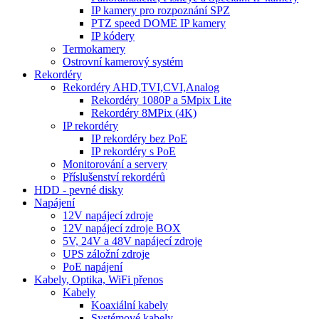
IP kamery pro rozpoznání SPZ
PTZ speed DOME IP kamery
IP kódery
Termokamery
Ostrovní kamerový systém
Rekordéry
Rekordéry AHD,TVI,CVI,Analog
Rekordéry 1080P a 5Mpix Lite
Rekordéry 8MPix (4K)
IP rekordéry
IP rekordéry bez PoE
IP rekordéry s PoE
Monitorování a servery
Příslušenství rekordérů
HDD - pevné disky
Napájení
12V napájecí zdroje
12V napájecí zdroje BOX
5V, 24V a 48V napájecí zdroje
UPS záložní zdroje
PoE napájení
Kabely, Optika, WiFi přenos
Kabely
Koaxiální kabely
Systémové kabely