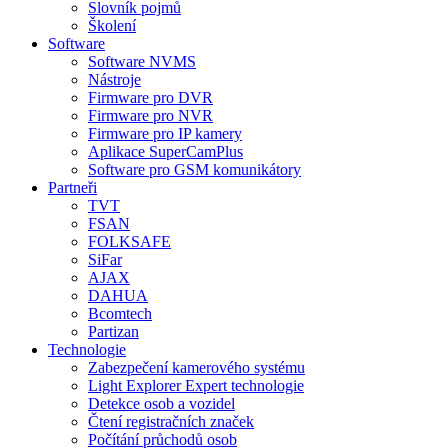
Slovník pojmů
Školení
Software
Software NVMS
Nástroje
Firmware pro DVR
Firmware pro NVR
Firmware pro IP kamery
Aplikace SuperCamPlus
Software pro GSM komunikátory
Partneři
TVT
FSAN
FOLKSAFE
SiFar
AJAX
DAHUA
Bcomtech
Partizan
Technologie
Zabezpečení kamerového systému
Light Explorer Expert technologie
Detekce osob a vozidel
Čtení registračních značek
Počítání průchodů osob