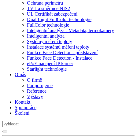
Ochrana perimetru
TVT a směrnice NIS2
UL Certifikát zabezpečení
Dual Light FullColor technologie
FullColor technologie
Inteligentní analýza - Metadata, termokamery
Inteligentní analýza
Systémy měření teploty
Instalace systémů měření teploty
Funkce Face Detection - představení
Funkce Face Detection - Instalace
ePoE napájení IP kamer
Starlight technologie
O nás
O firmě
Podporujeme
Reference
Výstavy
Kontakt
Spolupráce
Školení