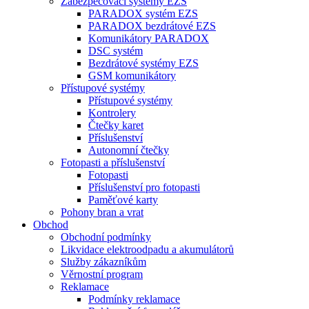
Zabezpečovací systémy EZS
PARADOX systém EZS
PARADOX bezdrátové EZS
Komunikátory PARADOX
DSC systém
Bezdrátové systémy EZS
GSM komunikátory
Přístupové systémy
Přístupové systémy
Kontrolery
Čtečky karet
Příslušenství
Autonomní čtečky
Fotopasti a příslušenství
Fotopasti
Příslušenství pro fotopasti
Paměťové karty
Pohony bran a vrat
Obchod
Obchodní podmínky
Likvidace elektroodpadu a akumulátorů
Služby zákazníkům
Věrnostní program
Reklamace
Podmínky reklamace