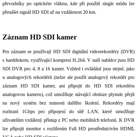
převodníky po optickém vláknu, kde při použití single módu lze
přenášet signál HD SDI až na vzdálenost 20 km.
Záznam HD SDI kamer
Pro záznam se používají HD SDI digitální videorekordéry (DVR)
s harddiskem, využívající kompresi H.264. V naší nabídce jsou HD
SDI DVR pro 4, 8 a 16 kamer. Vzhled i ovládání jsou stejné, jako
u analogových rekordérů (nelze ale použít analogový rekordér pro
záznam HD SDI kamer, ani připojit do HD SDI rekordéru
analogovou kameru), což umožňuje stávající obsluze plynule přejít
na nový systém bez nutnosti dalšího školení. Rekordéry mají
rozhraní 1Gbps pro připojení do sítě LAN, které umožňuje
uživatelům vzdálený přístup z PC nebo mobilních telefonů. K DVR
lze připojit monitor s rozlišením Full HD prostřednictvím HDMI,