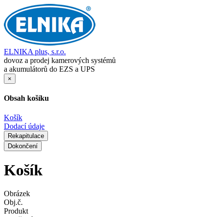
ELNIKA plus, s.r.o.
dovoz a prodej kamerových systémů
a akumulátorů do EZS a UPS
×
Obsah košíku
Košík
Dodací údaje
Rekapitulace
Dokončení
Košík
Obrázek
Obj.č.
Produkt