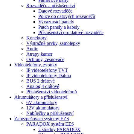
Paměťové karty
Rozvaděče a příslušenství
Datové rozvaděče
Police do datových rozvaděčů
Vyvazovací panely
Patch panely a kabely
Příslušenství pro datové rozvaděče
Konektory
Výstražné prvky, samolepky
Audio
Atrapy kamer
Ochrany, zesilovače
Videotelefony, zvonky
IP videotelefony TVT
IP videotelefony Dahua
BUS 2 drátové
Analog 4 drátové
Příslušenství videotelefonů
Akumulátory a příslušenství
6V akumulátory
12V akumulátory
Nabíječky a příslušenství
Zabezpečovací systémy EZS
PARADOX systém EZS
Ústředny PARADOX