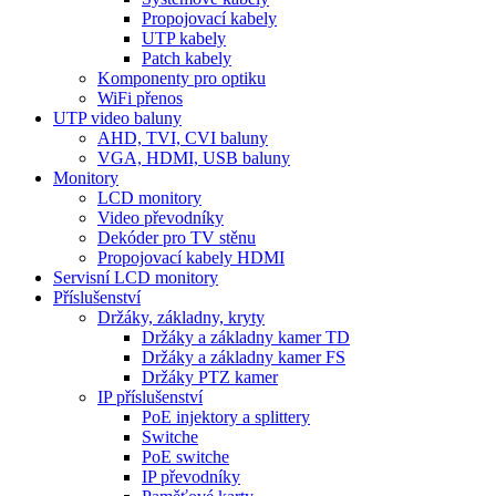
Propojovací kabely
UTP kabely
Patch kabely
Komponenty pro optiku
WiFi přenos
UTP video baluny
AHD, TVI, CVI baluny
VGA, HDMI, USB baluny
Monitory
LCD monitory
Video převodníky
Dekóder pro TV stěnu
Propojovací kabely HDMI
Servisní LCD monitory
Příslušenství
Držáky, základny, kryty
Držáky a základny kamer TD
Držáky a základny kamer FS
Držáky PTZ kamer
IP příslušenství
PoE injektory a splittery
Switche
PoE switche
IP převodníky