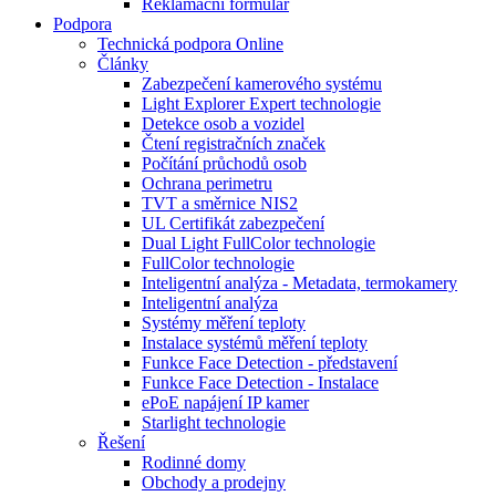
Reklamační formulář
Podpora
Technická podpora Online
Články
Zabezpečení kamerového systému
Light Explorer Expert technologie
Detekce osob a vozidel
Čtení registračních značek
Počítání průchodů osob
Ochrana perimetru
TVT a směrnice NIS2
UL Certifikát zabezpečení
Dual Light FullColor technologie
FullColor technologie
Inteligentní analýza - Metadata, termokamery
Inteligentní analýza
Systémy měření teploty
Instalace systémů měření teploty
Funkce Face Detection - představení
Funkce Face Detection - Instalace
ePoE napájení IP kamer
Starlight technologie
Řešení
Rodinné domy
Obchody a prodejny