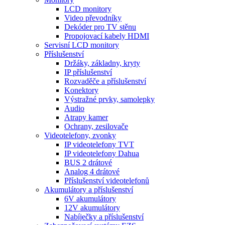
LCD monitory
Video převodníky
Dekóder pro TV stěnu
Propojovací kabely HDMI
Servisní LCD monitory
Příslušenství
Držáky, základny, kryty
IP příslušenství
Rozvaděče a příslušenství
Konektory
Výstražné prvky, samolepky
Audio
Atrapy kamer
Ochrany, zesilovače
Videotelefony, zvonky
IP videotelefony TVT
IP videotelefony Dahua
BUS 2 drátové
Analog 4 drátové
Příslušenství videotelefonů
Akumulátory a příslušenství
6V akumulátory
12V akumulátory
Nabíječky a příslušenství