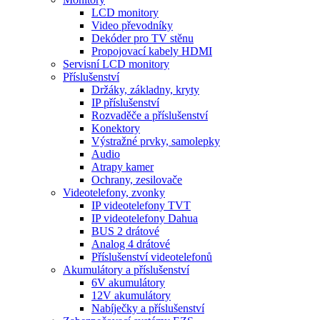
LCD monitory
Video převodníky
Dekóder pro TV stěnu
Propojovací kabely HDMI
Servisní LCD monitory
Příslušenství
Držáky, základny, kryty
IP příslušenství
Rozvaděče a příslušenství
Konektory
Výstražné prvky, samolepky
Audio
Atrapy kamer
Ochrany, zesilovače
Videotelefony, zvonky
IP videotelefony TVT
IP videotelefony Dahua
BUS 2 drátové
Analog 4 drátové
Příslušenství videotelefonů
Akumulátory a příslušenství
6V akumulátory
12V akumulátory
Nabíječky a příslušenství