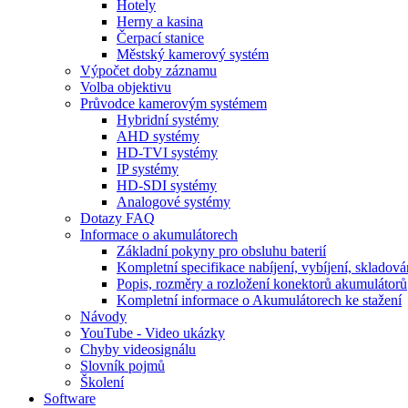
Hotely
Herny a kasina
Čerpací stanice
Městský kamerový systém
Výpočet doby záznamu
Volba objektivu
Průvodce kamerovým systémem
Hybridní systémy
AHD systémy
HD-TVI systémy
IP systémy
HD-SDI systémy
Analogové systémy
Dotazy FAQ
Informace o akumulátorech
Základní pokyny pro obsluhu baterií
Kompletní specifikace nabíjení, vybíjení, skladová
Popis, rozměry a rozložení konektorů akumulátorů
Kompletní informace o Akumulátorech ke stažení
Návody
YouTube - Video ukázky
Chyby videosignálu
Slovník pojmů
Školení
Software