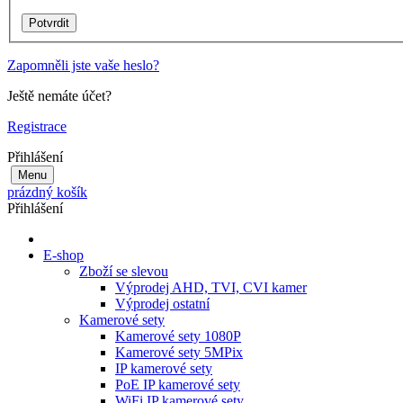
Zapomněli jste vaše heslo?
Ještě nemáte účet?
Registrace
Přihlášení
Menu
prázdný košík
Přihlášení
E-shop
Zboží se slevou
Výprodej AHD, TVI, CVI kamer
Výprodej ostatní
Kamerové sety
Kamerové sety 1080P
Kamerové sety 5MPix
IP kamerové sety
PoE IP kamerové sety
WiFi IP kamerové sety