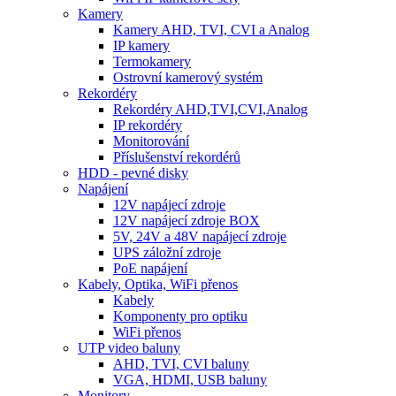
Kamery
Kamery AHD, TVI, CVI a Analog
IP kamery
Termokamery
Ostrovní kamerový systém
Rekordéry
Rekordéry AHD,TVI,CVI,Analog
IP rekordéry
Monitorování
Příslušenství rekordérů
HDD - pevné disky
Napájení
12V napájecí zdroje
12V napájecí zdroje BOX
5V, 24V a 48V napájecí zdroje
UPS záložní zdroje
PoE napájení
Kabely, Optika, WiFi přenos
Kabely
Komponenty pro optiku
WiFi přenos
UTP video baluny
AHD, TVI, CVI baluny
VGA, HDMI, USB baluny
Monitory