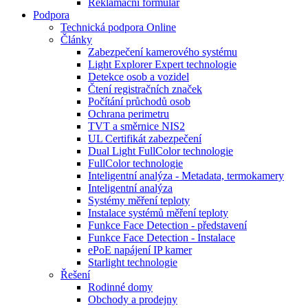
Reklamační formulář
Podpora
Technická podpora Online
Články
Zabezpečení kamerového systému
Light Explorer Expert technologie
Detekce osob a vozidel
Čtení registračních značek
Počítání průchodů osob
Ochrana perimetru
TVT a směrnice NIS2
UL Certifikát zabezpečení
Dual Light FullColor technologie
FullColor technologie
Inteligentní analýza - Metadata, termokamery
Inteligentní analýza
Systémy měření teploty
Instalace systémů měření teploty
Funkce Face Detection - představení
Funkce Face Detection - Instalace
ePoE napájení IP kamer
Starlight technologie
Řešení
Rodinné domy
Obchody a prodejny