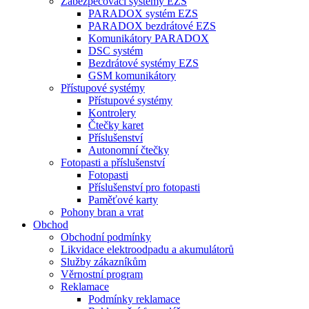
Zabezpečovací systémy EZS
PARADOX systém EZS
PARADOX bezdrátové EZS
Komunikátory PARADOX
DSC systém
Bezdrátové systémy EZS
GSM komunikátory
Přístupové systémy
Přístupové systémy
Kontrolery
Čtečky karet
Příslušenství
Autonomní čtečky
Fotopasti a příslušenství
Fotopasti
Příslušenství pro fotopasti
Paměťové karty
Pohony bran a vrat
Obchod
Obchodní podmínky
Likvidace elektroodpadu a akumulátorů
Služby zákazníkům
Věrnostní program
Reklamace
Podmínky reklamace