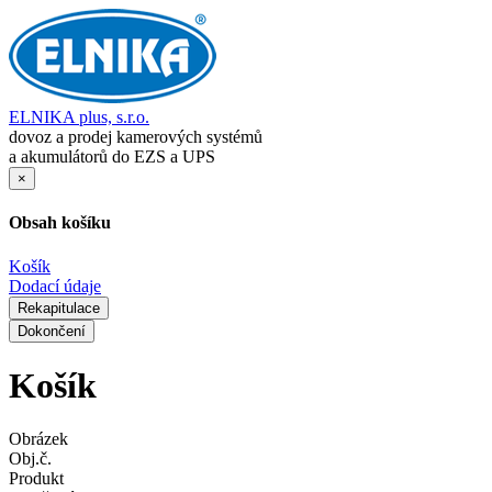
ELNIKA plus, s.r.o.
dovoz a prodej kamerových systémů
a akumulátorů do EZS a UPS
×
Obsah košíku
Košík
Dodací údaje
Rekapitulace
Dokončení
Košík
Obrázek
Obj.č.
Produkt