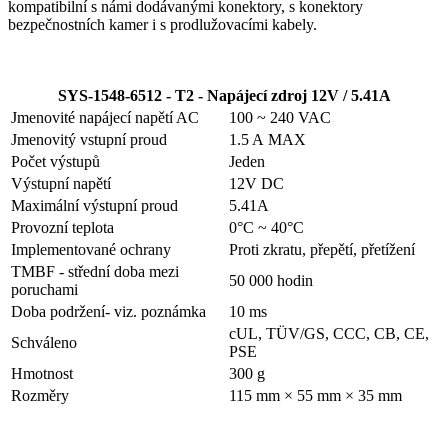
kompatibilní s námi dodávanými konektory, s konektory
bezpečnostních kamer i s prodlužovacími kabely.
SYS-1548-6512 - T2 - Napájecí zdroj 12V / 5.41A
Jmenovité napájecí napětí AC
100 ~ 240 VAC
Jmenovitý vstupní proud
1.5 A MAX
Počet výstupů
Jeden
Výstupní napětí
12V DC
Maximální výstupní proud
5.41A
Provozní teplota
0°C ~ 40°C
Implementované ochrany
Proti zkratu, přepětí, přetížení
TMBF - střední doba mezi
50 000 hodin
poruchami
Doba podržení- viz. poznámka
10 ms
cUL, TÜV/GS, CCC, CB, CE,
Schváleno
PSE
Hmotnost
300 g
Rozměry
115 mm × 55 mm × 35 mm