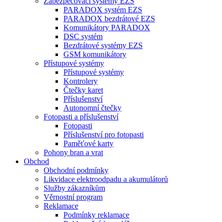
Zabezpečovací systémy EZS
PARADOX systém EZS
PARADOX bezdrátové EZS
Komunikátory PARADOX
DSC systém
Bezdrátové systémy EZS
GSM komunikátory
Přístupové systémy
Přístupové systémy
Kontrolery
Čtečky karet
Příslušenství
Autonomní čtečky
Fotopasti a příslušenství
Fotopasti
Příslušenství pro fotopasti
Paměťové karty
Pohony bran a vrat
Obchod
Obchodní podmínky
Likvidace elektroodpadu a akumulátorů
Služby zákazníkům
Věrnostní program
Reklamace
Podmínky reklamace