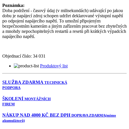
Poznámka:
Doba podržení - časový údaj (v milisekundách) udávající po jakou
dobu je napájecí zdroj schopen udržet deklarované výstupní napětí
po odpojení napájecího napětí. To umožní připojeným
bezpečnostním kamerám a jiným zařízením pracovat bez zbytečných
a mnohdy nepochopitelných restartů a resetů při krátkých výpadcích
napájecího napětí.
Objednací číslo:
34 031
Produktový list
SLUŽBA ZDARMA
TECHNICKÁ
PODPORA
ŠKOLENÍ
MONTÁŽNÍCH
FIREM
NÁKUP NAD 4000 KČ BEZ DPH
DOPRAVA ZDARMA
(mimo
akumulátorů)