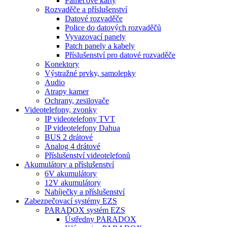
Paměťové karty
Rozvaděče a příslušenství
Datové rozvaděče
Police do datových rozvaděčů
Vyvazovací panely
Patch panely a kabely
Příslušenství pro datové rozvaděče
Konektory
Výstražné prvky, samolepky
Audio
Atrapy kamer
Ochrany, zesilovače
Videotelefony, zvonky
IP videotelefony TVT
IP videotelefony Dahua
BUS 2 drátové
Analog 4 drátové
Příslušenství videotelefonů
Akumulátory a příslušenství
6V akumulátory
12V akumulátory
Nabíječky a příslušenství
Zabezpečovací systémy EZS
PARADOX systém EZS
Ústředny PARADOX