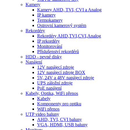
Kamery
Kamery AHD, TVI, CVI a Analog
IP kamery
Termokamery
Ostrovní kamerový systém
Rekordéry
Rekordéry AHD,TVI,CVI,Analog
IP rekordéry
Monitorování
Příslušenství rekordérů
HDD - pevné disky
Napájení
12V napájecí zdroje
12V napájecí zdroje BOX
5V, 24V a 48V napájecí zdroje
UPS záložní zdroje
PoE napájení
Kabely, Optika, WiFi přenos
Kabely
Komponenty pro optiku
WiFi přenos
UTP video baluny
AHD, TVI, CVI baluny
VGA, HDMI, USB baluny
Monitory