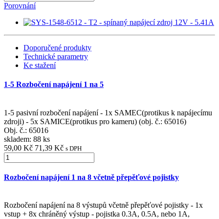
Porovnání
Doporučené produkty
Technické parametry
Ke stažení
1-5 Rozbočení napájení 1 na 5
1-5 pasivní rozbočení napájení - 1x SAMEC(protikus k napájecímu
zdroji) - 5x SAMICE(protikus pro kameru) (obj. č.: 65016)
Obj. č.:
65016
skladem: 88 ks
59,00 Kč
71,39 Kč
s DPH
Rozbočení napájení 1 na 8 včetně přepěťové pojistky
Rozbočení napájení na 8 výstupů včetně přepěťové pojistky - 1x
vstup + 8x chráněný výstup - pojistka 0.3A, 0.5A, nebo 1A,