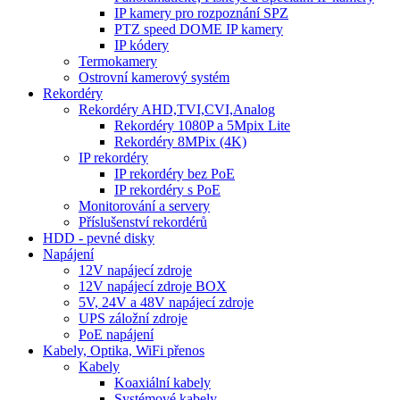
IP kamery pro rozpoznání SPZ
PTZ speed DOME IP kamery
IP kódery
Termokamery
Ostrovní kamerový systém
Rekordéry
Rekordéry AHD,TVI,CVI,Analog
Rekordéry 1080P a 5Mpix Lite
Rekordéry 8MPix (4K)
IP rekordéry
IP rekordéry bez PoE
IP rekordéry s PoE
Monitorování a servery
Příslušenství rekordérů
HDD - pevné disky
Napájení
12V napájecí zdroje
12V napájecí zdroje BOX
5V, 24V a 48V napájecí zdroje
UPS záložní zdroje
PoE napájení
Kabely, Optika, WiFi přenos
Kabely
Koaxiální kabely
Systémové kabely