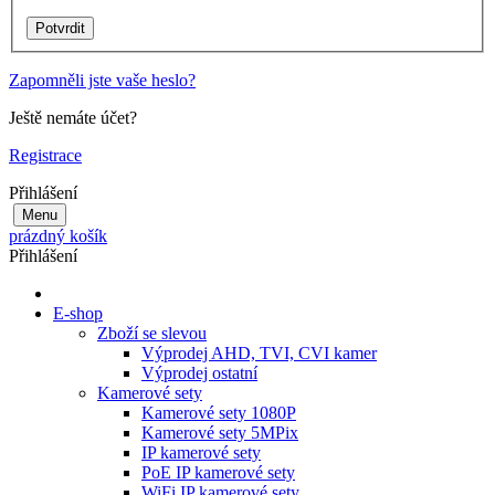
Zapomněli jste vaše heslo?
Ještě nemáte účet?
Registrace
Přihlášení
Menu
prázdný košík
Přihlášení
E-shop
Zboží se slevou
Výprodej AHD, TVI, CVI kamer
Výprodej ostatní
Kamerové sety
Kamerové sety 1080P
Kamerové sety 5MPix
IP kamerové sety
PoE IP kamerové sety
WiFi IP kamerové sety