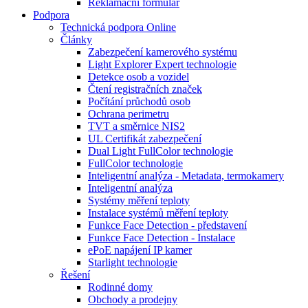
Reklamační formulář
Podpora
Technická podpora Online
Články
Zabezpečení kamerového systému
Light Explorer Expert technologie
Detekce osob a vozidel
Čtení registračních značek
Počítání průchodů osob
Ochrana perimetru
TVT a směrnice NIS2
UL Certifikát zabezpečení
Dual Light FullColor technologie
FullColor technologie
Inteligentní analýza - Metadata, termokamery
Inteligentní analýza
Systémy měření teploty
Instalace systémů měření teploty
Funkce Face Detection - představení
Funkce Face Detection - Instalace
ePoE napájení IP kamer
Starlight technologie
Řešení
Rodinné domy
Obchody a prodejny