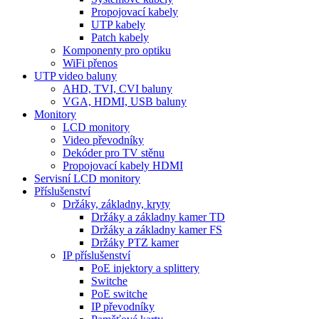
Propojovací kabely
UTP kabely
Patch kabely
Komponenty pro optiku
WiFi přenos
UTP video baluny
AHD, TVI, CVI baluny
VGA, HDMI, USB baluny
Monitory
LCD monitory
Video převodníky
Dekóder pro TV stěnu
Propojovací kabely HDMI
Servisní LCD monitory
Příslušenství
Držáky, základny, kryty
Držáky a základny kamer TD
Držáky a základny kamer FS
Držáky PTZ kamer
IP příslušenství
PoE injektory a splittery
Switche
PoE switche
IP převodníky