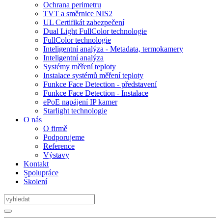
Ochrana perimetru
TVT a směrnice NIS2
UL Certifikát zabezpečení
Dual Light FullColor technologie
FullColor technologie
Inteligentní analýza - Metadata, termokamery
Inteligentní analýza
Systémy měření teploty
Instalace systémů měření teploty
Funkce Face Detection - představení
Funkce Face Detection - Instalace
ePoE napájení IP kamer
Starlight technologie
O nás
O firmě
Podporujeme
Reference
Výstavy
Kontakt
Spolupráce
Školení