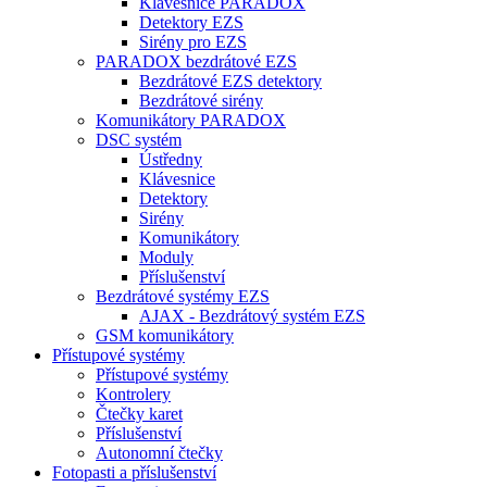
Klávesnice PARADOX
Detektory EZS
Sirény pro EZS
PARADOX bezdrátové EZS
Bezdrátové EZS detektory
Bezdrátové sirény
Komunikátory PARADOX
DSC systém
Ústředny
Klávesnice
Detektory
Sirény
Komunikátory
Moduly
Příslušenství
Bezdrátové systémy EZS
AJAX - Bezdrátový systém EZS
GSM komunikátory
Přístupové systémy
Přístupové systémy
Kontrolery
Čtečky karet
Příslušenství
Autonomní čtečky
Fotopasti a příslušenství