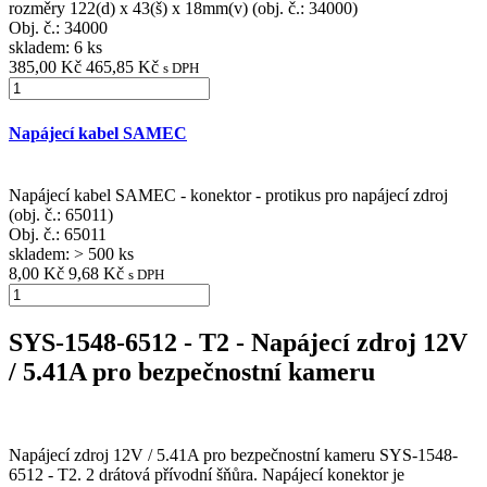
rozměry 122(d) x 43(š) x 18mm(v) (obj. č.: 34000)
Obj. č.:
34000
skladem: 6 ks
385,00 Kč
465,85 Kč
s DPH
Napájecí kabel SAMEC
Napájecí kabel SAMEC - konektor - protikus pro napájecí zdroj
(obj. č.: 65011)
Obj. č.:
65011
skladem: > 500 ks
8,00 Kč
9,68 Kč
s DPH
SYS-1548-6512 - T2 - Napájecí zdroj 12V
/ 5.41A pro bezpečnostní kameru
Napájecí zdroj 12V / 5.41A pro bezpečnostní kameru SYS-1548-
6512 - T2. 2 drátová přívodní šňůra. Napájecí konektor je