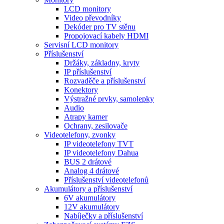
LCD monitory
Video převodníky
Dekóder pro TV stěnu
Propojovací kabely HDMI
Servisní LCD monitory
Příslušenství
Držáky, základny, kryty
IP příslušenství
Rozvaděče a příslušenství
Konektory
Výstražné prvky, samolepky
Audio
Atrapy kamer
Ochrany, zesilovače
Videotelefony, zvonky
IP videotelefony TVT
IP videotelefony Dahua
BUS 2 drátové
Analog 4 drátové
Příslušenství videotelefonů
Akumulátory a příslušenství
6V akumulátory
12V akumulátory
Nabíječky a příslušenství