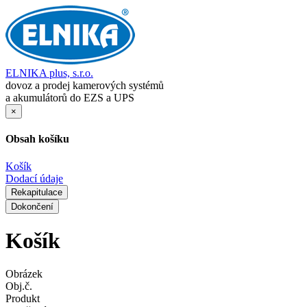
ELNIKA plus, s.r.o.
dovoz a prodej kamerových systémů
a akumulátorů do EZS a UPS
×
Obsah košíku
Košík
Dodací údaje
Rekapitulace
Dokončení
Košík
Obrázek
Obj.č.
Produkt