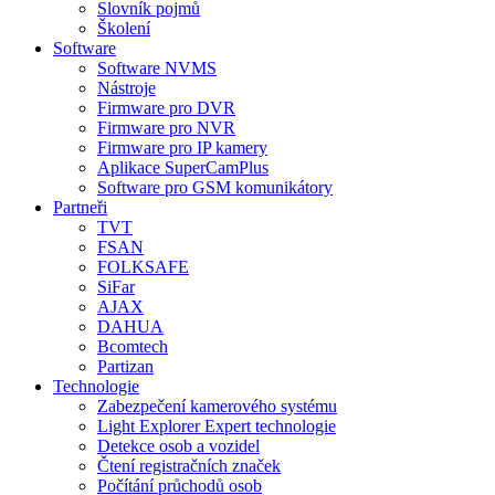
Slovník pojmů
Školení
Software
Software NVMS
Nástroje
Firmware pro DVR
Firmware pro NVR
Firmware pro IP kamery
Aplikace SuperCamPlus
Software pro GSM komunikátory
Partneři
TVT
FSAN
FOLKSAFE
SiFar
AJAX
DAHUA
Bcomtech
Partizan
Technologie
Zabezpečení kamerového systému
Light Explorer Expert technologie
Detekce osob a vozidel
Čtení registračních značek
Počítání průchodů osob