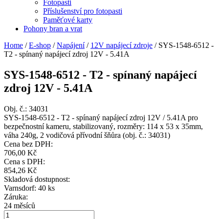
Fotopasti
Příslušenství pro fotopasti
Paměťové karty
Pohony bran a vrat
Home
/
E-shop
/
Napájení
/
12V napájecí zdroje
/
SYS-1548-6512 -
T2 - spínaný napájecí zdroj 12V - 5.41A
SYS-1548-6512 - T2 - spínaný napájecí
zdroj 12V - 5.41A
Obj. č.:
34031
SYS-1548-6512 - T2 - spínaný napájecí zdroj 12V / 5.41A pro
bezpečnostní kameru, stabilizovaný, rozměry: 114 x 53 x 35mm,
váha 240g, 2 vodičová přívodní šňůra (obj. č.: 34031)
Cena bez DPH:
706,00 Kč
Cena s DPH:
854,26 Kč
Skladová dostupnost:
Varnsdorf: 40 ks
Záruka:
24 měsíců