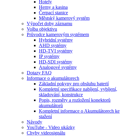
Hotely
Herny a kasina
Čerpací stanice
Městský kamerový systém
Výpočet doby záznamu
Volba objektivu
Průvodce kamerovým systémem
Hybridní systémy
AHD systémy
HD-TVI systémy
IP systémy
HD-SDI systémy
Analogové systémy
Dotazy FAQ
Informace o akumulátorech
Základní pokyny pro obsluhu baterií
Kompletní specifikace nabíjení, vybíjení,
skladování, konstrukce
Popis, rozměry a rozložení konektorů
akumulátorů
Kompletní informace o Akumulátorech ke
stažení
Návody
YouTube - Video ukázky
Chyby videosignálu