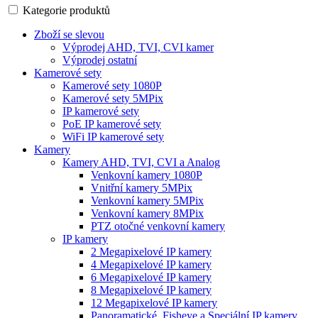
Kategorie produktů
Zboží se slevou
Výprodej AHD, TVI, CVI kamer
Výprodej ostatní
Kamerové sety
Kamerové sety 1080P
Kamerové sety 5MPix
IP kamerové sety
PoE IP kamerové sety
WiFi IP kamerové sety
Kamery
Kamery AHD, TVI, CVI a Analog
Venkovní kamery 1080P
Vnitřní kamery 5MPix
Venkovní kamery 5MPix
Venkovní kamery 8MPix
PTZ otočné venkovní kamery
IP kamery
2 Megapixelové IP kamery
4 Megapixelové IP kamery
6 Megapixelové IP kamery
8 Megapixelové IP kamery
12 Megapixelové IP kamery
Panoramatické, Fisheye a Speciální IP kamery