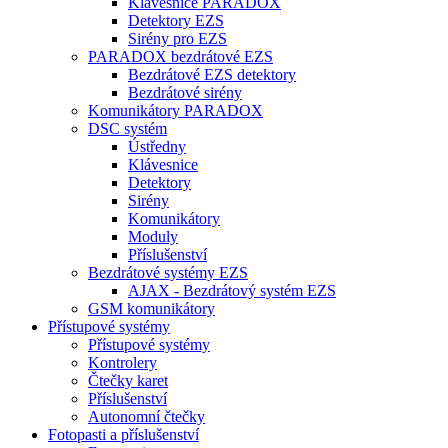
Klávesnice PARADOX
Detektory EZS
Sirény pro EZS
PARADOX bezdrátové EZS
Bezdrátové EZS detektory
Bezdrátové sirény
Komunikátory PARADOX
DSC systém
Ústředny
Klávesnice
Detektory
Sirény
Komunikátory
Moduly
Příslušenství
Bezdrátové systémy EZS
AJAX - Bezdrátový systém EZS
GSM komunikátory
Přístupové systémy
Přístupové systémy
Kontrolery
Čtečky karet
Příslušenství
Autonomní čtečky
Fotopasti a příslušenství