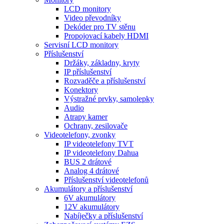
LCD monitory
Video převodníky
Dekóder pro TV stěnu
Propojovací kabely HDMI
Servisní LCD monitory
Příslušenství
Držáky, základny, kryty
IP příslušenství
Rozvaděče a příslušenství
Konektory
Výstražné prvky, samolepky
Audio
Atrapy kamer
Ochrany, zesilovače
Videotelefony, zvonky
IP videotelefony TVT
IP videotelefony Dahua
BUS 2 drátové
Analog 4 drátové
Příslušenství videotelefonů
Akumulátory a příslušenství
6V akumulátory
12V akumulátory
Nabíječky a příslušenství