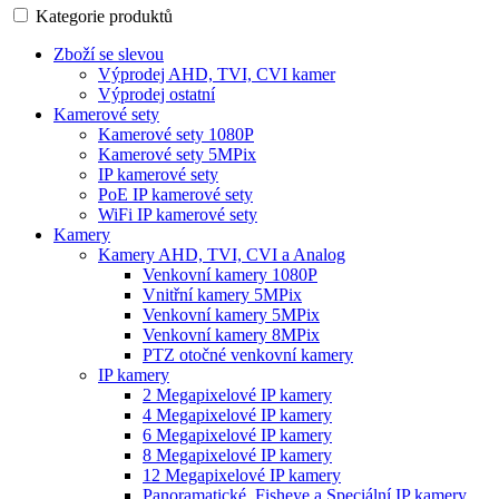
Kategorie produktů
Zboží se slevou
Výprodej AHD, TVI, CVI kamer
Výprodej ostatní
Kamerové sety
Kamerové sety 1080P
Kamerové sety 5MPix
IP kamerové sety
PoE IP kamerové sety
WiFi IP kamerové sety
Kamery
Kamery AHD, TVI, CVI a Analog
Venkovní kamery 1080P
Vnitřní kamery 5MPix
Venkovní kamery 5MPix
Venkovní kamery 8MPix
PTZ otočné venkovní kamery
IP kamery
2 Megapixelové IP kamery
4 Megapixelové IP kamery
6 Megapixelové IP kamery
8 Megapixelové IP kamery
12 Megapixelové IP kamery
Panoramatické, Fisheye a Speciální IP kamery