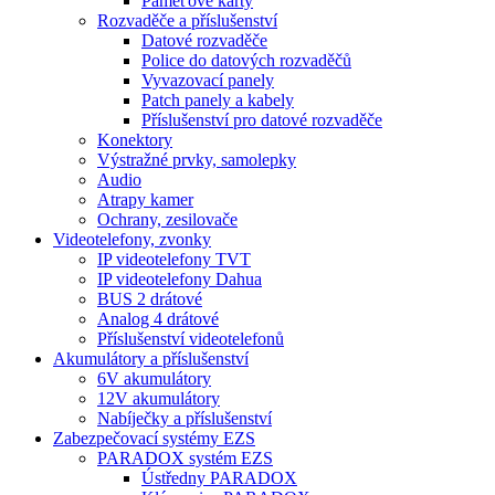
Paměťové karty
Rozvaděče a příslušenství
Datové rozvaděče
Police do datových rozvaděčů
Vyvazovací panely
Patch panely a kabely
Příslušenství pro datové rozvaděče
Konektory
Výstražné prvky, samolepky
Audio
Atrapy kamer
Ochrany, zesilovače
Videotelefony, zvonky
IP videotelefony TVT
IP videotelefony Dahua
BUS 2 drátové
Analog 4 drátové
Příslušenství videotelefonů
Akumulátory a příslušenství
6V akumulátory
12V akumulátory
Nabíječky a příslušenství
Zabezpečovací systémy EZS
PARADOX systém EZS
Ústředny PARADOX