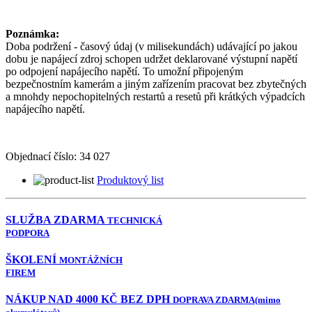
Poznámka:
Doba podržení - časový údaj (v milisekundách) udávající po jakou
dobu je napájecí zdroj schopen udržet deklarované výstupní napětí
po odpojení napájecího napětí. To umožní připojeným
bezpečnostním kamerám a jiným zařízením pracovat bez zbytečných
a mnohdy nepochopitelných restartů a resetů při krátkých výpadcích
napájecího napětí.
Objednací číslo:
34 027
Produktový list
SLUŽBA ZDARMA
TECHNICKÁ
PODPORA
ŠKOLENÍ
MONTÁŽNÍCH
FIREM
NÁKUP NAD 4000 KČ BEZ DPH
DOPRAVA ZDARMA
(mimo