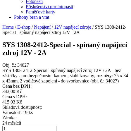
Fotopasti
Příslušenství pro fotopasti
Paměťové karty
Pohony bran a vrat
Home
/
E-shop
/
Napájení
/
12V napájecí zdroje
/
SYS 1308-2412-
Special - spínaný napájecí zdroj 12V - 2A
SYS 1308-2412-Special - spínaný napájecí
zdroj 12V - 2A
Obj. č.:
34027
SYS 1308-2412-Special - spínaný napájecí zdroj 12V / 2A - bez
zástrčky - pro bezpečnostní kameru, stabilizovaný, rozměry: 75 x 34
x 43mm, 2 vodičové zapojení - do svorkovnice (obj. č.: 34027)
Cena bez DPH:
343,00 Kč
Cena s DPH:
415,03 Kč
Skladová dostupnost:
Varnsdorf: 19 ks
Záruka:
24 měsíců