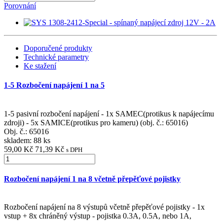
Porovnání
Doporučené produkty
Technické parametry
Ke stažení
1-5 Rozbočení napájení 1 na 5
1-5 pasivní rozbočení napájení - 1x SAMEC(protikus k napájecímu
zdroji) - 5x SAMICE(protikus pro kameru) (obj. č.: 65016)
Obj. č.:
65016
skladem: 88 ks
59,00 Kč
71,39 Kč
s DPH
Rozbočení napájení 1 na 8 včetně přepěťové pojistky
Rozbočení napájení na 8 výstupů včetně přepěťové pojistky - 1x
vstup + 8x chráněný výstup - pojistka 0.3A, 0.5A, nebo 1A,