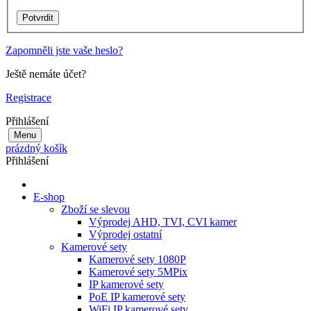
Zapomněli jste vaše heslo?
Ještě nemáte účet?
Registrace
Přihlášení
Menu
prázdný košík
Přihlášení
E-shop
Zboží se slevou
Výprodej AHD, TVI, CVI kamer
Výprodej ostatní
Kamerové sety
Kamerové sety 1080P
Kamerové sety 5MPix
IP kamerové sety
PoE IP kamerové sety
WiFi IP kamerové sety