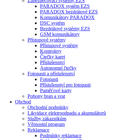
Zabezpečovací systémy EZS
PARADOX systém EZS
PARADOX bezdrátové EZS
Komunikátory PARADOX
DSC systém
Bezdrátové systémy EZS
GSM komunikátory
Přístupové systémy
Přístupové systémy
Kontrolery
Čtečky karet
Příslušenství
Autonomní čtečky
Fotopasti a příslušenství
Fotopasti
Příslušenství pro fotopasti
Paměťové karty
Pohony bran a vrat
Obchod
Obchodní podmínky
Likvidace elektroodpadu a akumulátorů
Služby zákazníkům
Věrnostní program
Reklamace
Podmínky reklamace