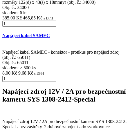
rozměry 122(d) x 43(š) x 18mm(v) (obj. č.: 34000)
Obj. č.:
34000
skladem: 6 ks
385,00 Kč
465,85 Kč
s DPH
Napájecí kabel SAMEC
Napájecí kabel SAMEC - konektor - protikus pro napájecí zdroj
(obj. č.: 65011)
Obj. č.:
65011
skladem: > 500 ks
8,00 Kč
9,68 Kč
s DPH
Napájecí zdroj 12V / 2A pro bezpečnostní
kameru SYS 1308-2412-Special
Napájecí zdroj 12V / 2A pro bezpečnostní kameru SYS 1308-2412-
Special - bez zástrčky. 2 drátové zapojení - do svorkovnice.