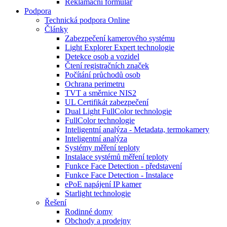
Reklamační formulář
Podpora
Technická podpora Online
Články
Zabezpečení kamerového systému
Light Explorer Expert technologie
Detekce osob a vozidel
Čtení registračních značek
Počítání průchodů osob
Ochrana perimetru
TVT a směrnice NIS2
UL Certifikát zabezpečení
Dual Light FullColor technologie
FullColor technologie
Inteligentní analýza - Metadata, termokamery
Inteligentní analýza
Systémy měření teploty
Instalace systémů měření teploty
Funkce Face Detection - představení
Funkce Face Detection - Instalace
ePoE napájení IP kamer
Starlight technologie
Řešení
Rodinné domy
Obchody a prodejny