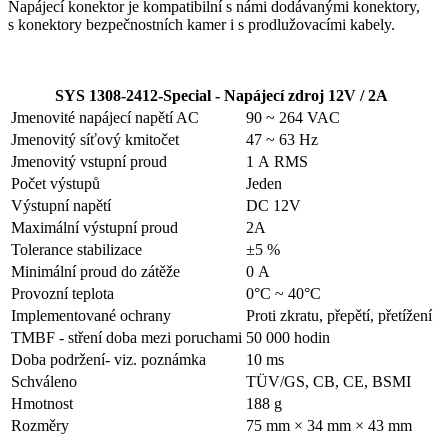
Napájecí konektor je kompatibilní s námi dodávanými konektory,
s konektory bezpečnostních kamer i s prodlužovacími kabely.
SYS 1308-2412-Special - Napájecí zdroj 12V / 2A
Jmenovité napájecí napětí AC
90 ~ 264 VAC
Jmenovitý síťový kmitočet
47 ~ 63 Hz
Jmenovitý vstupní proud
1 A RMS
Počet výstupů
Jeden
Výstupní napětí
DC 12V
Maximální výstupní proud
2A
Tolerance stabilizace
±5 %
Minimální proud do zátěže
0 A
Provozní teplota
0°C ~ 40°C
Implementované ochrany
Proti zkratu, přepětí, přetížení
TMBF - stření doba mezi poruchami
50 000 hodin
Doba podržení- viz. poznámka
10 ms
Schváleno
TÜV/GS, CB, CE, BSMI
Hmotnost
188 g
Rozměry
75 mm × 34 mm × 43 mm