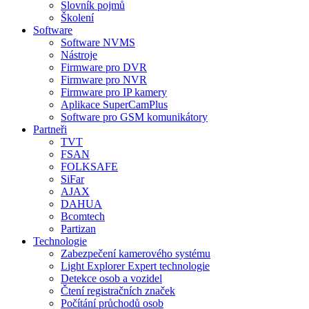
Slovník pojmů
Školení
Software
Software NVMS
Nástroje
Firmware pro DVR
Firmware pro NVR
Firmware pro IP kamery
Aplikace SuperCamPlus
Software pro GSM komunikátory
Partneři
TVT
FSAN
FOLKSAFE
SiFar
AJAX
DAHUA
Bcomtech
Partizan
Technologie
Zabezpečení kamerového systému
Light Explorer Expert technologie
Detekce osob a vozidel
Čtení registračních značek
Počítání průchodů osob