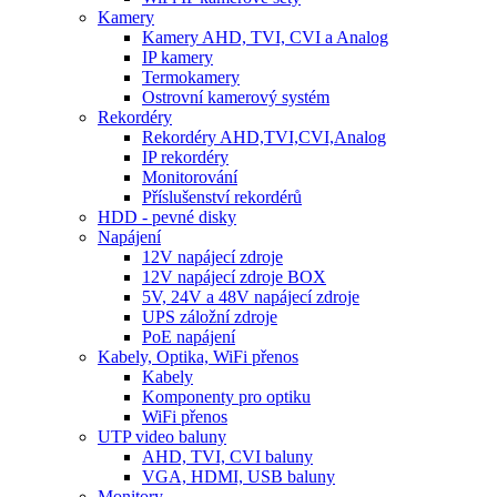
Kamery
Kamery AHD, TVI, CVI a Analog
IP kamery
Termokamery
Ostrovní kamerový systém
Rekordéry
Rekordéry AHD,TVI,CVI,Analog
IP rekordéry
Monitorování
Příslušenství rekordérů
HDD - pevné disky
Napájení
12V napájecí zdroje
12V napájecí zdroje BOX
5V, 24V a 48V napájecí zdroje
UPS záložní zdroje
PoE napájení
Kabely, Optika, WiFi přenos
Kabely
Komponenty pro optiku
WiFi přenos
UTP video baluny
AHD, TVI, CVI baluny
VGA, HDMI, USB baluny
Monitory