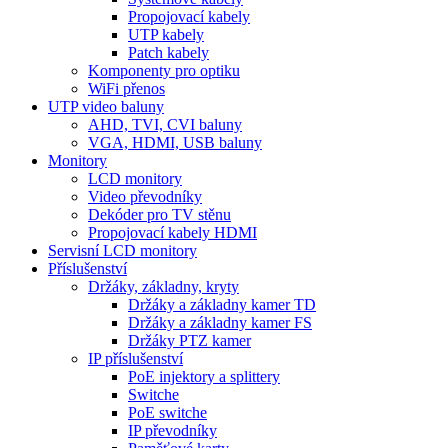
Propojovací kabely
UTP kabely
Patch kabely
Komponenty pro optiku
WiFi přenos
UTP video baluny
AHD, TVI, CVI baluny
VGA, HDMI, USB baluny
Monitory
LCD monitory
Video převodníky
Dekóder pro TV stěnu
Propojovací kabely HDMI
Servisní LCD monitory
Příslušenství
Držáky, základny, kryty
Držáky a základny kamer TD
Držáky a základny kamer FS
Držáky PTZ kamer
IP příslušenství
PoE injektory a splittery
Switche
PoE switche
IP převodníky