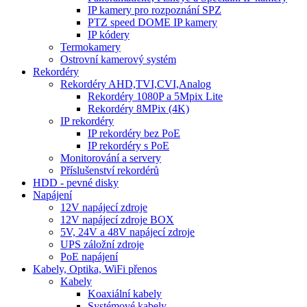
IP kamery pro rozpoznání SPZ
PTZ speed DOME IP kamery
IP kódery
Termokamery
Ostrovní kamerový systém
Rekordéry
Rekordéry AHD,TVI,CVI,Analog
Rekordéry 1080P a 5Mpix Lite
Rekordéry 8MPix (4K)
IP rekordéry
IP rekordéry bez PoE
IP rekordéry s PoE
Monitorování a servery
Příslušenství rekordérů
HDD - pevné disky
Napájení
12V napájecí zdroje
12V napájecí zdroje BOX
5V, 24V a 48V napájecí zdroje
UPS záložní zdroje
PoE napájení
Kabely, Optika, WiFi přenos
Kabely
Koaxiální kabely
Systémové kabely