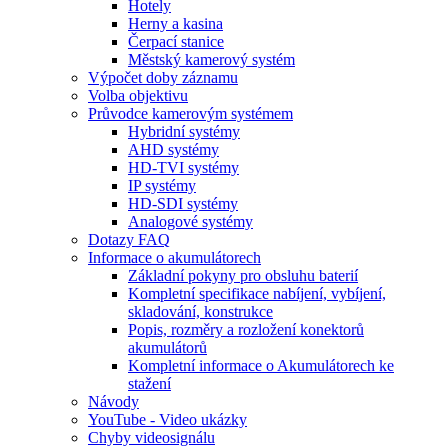
Hotely
Herny a kasina
Čerpací stanice
Městský kamerový systém
Výpočet doby záznamu
Volba objektivu
Průvodce kamerovým systémem
Hybridní systémy
AHD systémy
HD-TVI systémy
IP systémy
HD-SDI systémy
Analogové systémy
Dotazy FAQ
Informace o akumulátorech
Základní pokyny pro obsluhu baterií
Kompletní specifikace nabíjení, vybíjení,
skladování, konstrukce
Popis, rozměry a rozložení konektorů
akumulátorů
Kompletní informace o Akumulátorech ke
stažení
Návody
YouTube - Video ukázky
Chyby videosignálu