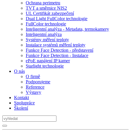
Ochrana perimetru
TVT a směrnice NIS2
UL Certifikát zabezpečení
Dual Light FullColor technologie
FullColor technologie
Inteligentní analýza - Metadata, termokamery
Inteligentní analýza
Systémy měření teploty
Instalace systémů měření teploty
Funkce Face Detection - představení
Funkce Face Detection - Instalace
ePoE napájení IP kamer
Starlight technologie
O nás
O firmě
Podporujeme
Reference
Výstavy
Kontakt
Spolupráce
Školení