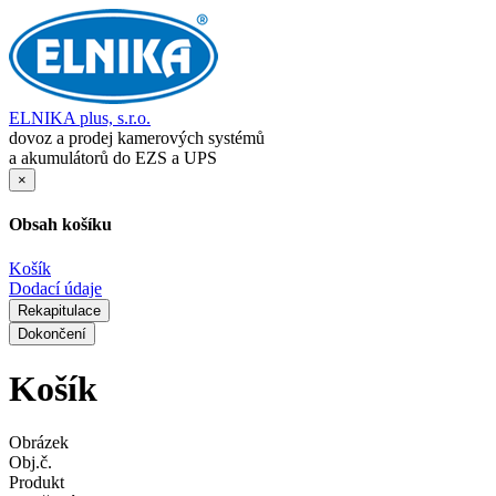
ELNIKA plus, s.r.o.
dovoz a prodej kamerových systémů
a akumulátorů do EZS a UPS
×
Obsah košíku
Košík
Dodací údaje
Rekapitulace
Dokončení
Košík
Obrázek
Obj.č.
Produkt