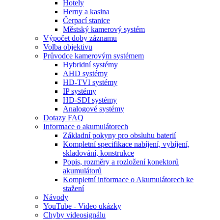
Hotely
Herny a kasina
Čerpací stanice
Městský kamerový systém
Výpočet doby záznamu
Volba objektivu
Průvodce kamerovým systémem
Hybridní systémy
AHD systémy
HD-TVI systémy
IP systémy
HD-SDI systémy
Analogové systémy
Dotazy FAQ
Informace o akumulátorech
Základní pokyny pro obsluhu baterií
Kompletní specifikace nabíjení, vybíjení,
skladování, konstrukce
Popis, rozměry a rozložení konektorů
akumulátorů
Kompletní informace o Akumulátorech ke
stažení
Návody
YouTube - Video ukázky
Chyby videosignálu