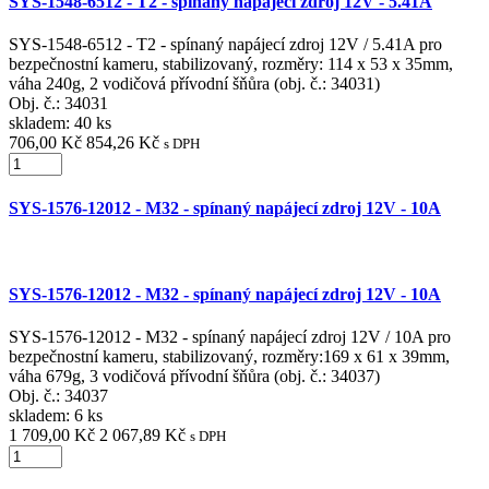
SYS-1548-6512 - T2 - spínaný napájecí zdroj 12V - 5.41A
SYS-1548-6512 - T2 - spínaný napájecí zdroj 12V / 5.41A pro
bezpečnostní kameru, stabilizovaný, rozměry: 114 x 53 x 35mm,
váha 240g, 2 vodičová přívodní šňůra (obj. č.: 34031)
Obj. č.:
34031
skladem: 40 ks
706,00 Kč
854,26 Kč
s DPH
SYS-1576-12012 - M32 - spínaný napájecí zdroj 12V - 10A
SYS-1576-12012 - M32 - spínaný napájecí zdroj 12V - 10A
SYS-1576-12012 - M32 - spínaný napájecí zdroj 12V / 10A pro
bezpečnostní kameru, stabilizovaný, rozměry:169 x 61 x 39mm,
váha 679g, 3 vodičová přívodní šňůra (obj. č.: 34037)
Obj. č.:
34037
skladem: 6 ks
1 709,00 Kč
2 067,89 Kč
s DPH