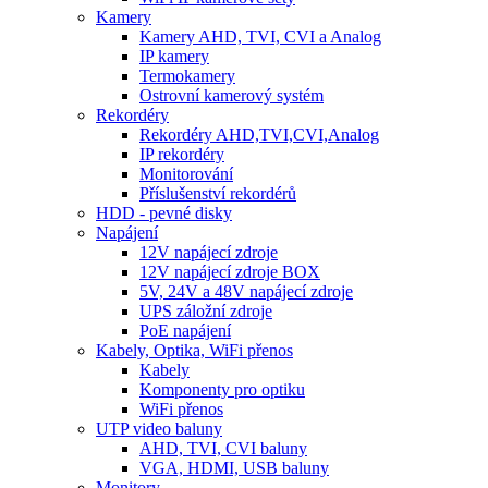
Kamery
Kamery AHD, TVI, CVI a Analog
IP kamery
Termokamery
Ostrovní kamerový systém
Rekordéry
Rekordéry AHD,TVI,CVI,Analog
IP rekordéry
Monitorování
Příslušenství rekordérů
HDD - pevné disky
Napájení
12V napájecí zdroje
12V napájecí zdroje BOX
5V, 24V a 48V napájecí zdroje
UPS záložní zdroje
PoE napájení
Kabely, Optika, WiFi přenos
Kabely
Komponenty pro optiku
WiFi přenos
UTP video baluny
AHD, TVI, CVI baluny
VGA, HDMI, USB baluny
Monitory