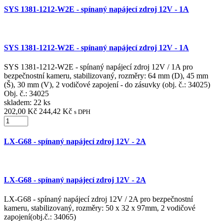
SYS 1381-1212-W2E - spínaný napájecí zdroj 12V - 1A
SYS 1381-1212-W2E - spínaný napájecí zdroj 12V - 1A
SYS 1381-1212-W2E - spínaný napájecí zdroj 12V / 1A pro
bezpečnostní kameru, stabilizovaný, rozměry: 64 mm (D), 45 mm
(Š), 30 mm (V), 2 vodičové zapojení - do zásuvky (obj. č.: 34025)
Obj. č.:
34025
skladem: 22 ks
202,00 Kč
244,42 Kč
s DPH
LX-G68 - spínaný napájecí zdroj 12V - 2A
LX-G68 - spínaný napájecí zdroj 12V - 2A
LX-G68 - spínaný napájecí zdroj 12V / 2A pro bezpečnostní
kameru, stabilizovaný, rozměry: 50 x 32 x 97mm, 2 vodičové
zapojení(obj.č.: 34065)