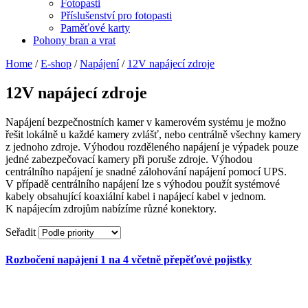
Fotopasti
Příslušenství pro fotopasti
Paměťové karty
Pohony bran a vrat
Home
/
E-shop
/
Napájení
/
12V napájecí zdroje
12V napájecí zdroje
Napájení bezpečnostních kamer v kamerovém systému je možno
řešit lokálně u každé kamery zvlášť, nebo centrálně všechny kamery
z jednoho zdroje. Výhodou rozděleného napájení je výpadek pouze
jedné zabezpečovací kamery při poruše zdroje. Výhodou
centrálního napájení je snadné zálohování napájení pomocí UPS.
V případě centrálního napájení lze s výhodou použít systémové
kabely obsahující koaxiální kabel i napájecí kabel v jednom.
K napájecím zdrojům nabízíme různé konektory.
Seřadit
Rozbočení napájení 1 na 4 včetně přepěťové pojistky