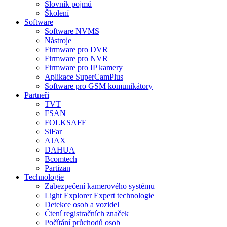
Slovník pojmů
Školení
Software
Software NVMS
Nástroje
Firmware pro DVR
Firmware pro NVR
Firmware pro IP kamery
Aplikace SuperCamPlus
Software pro GSM komunikátory
Partneři
TVT
FSAN
FOLKSAFE
SiFar
AJAX
DAHUA
Bcomtech
Partizan
Technologie
Zabezpečení kamerového systému
Light Explorer Expert technologie
Detekce osob a vozidel
Čtení registračních značek
Počítání průchodů osob