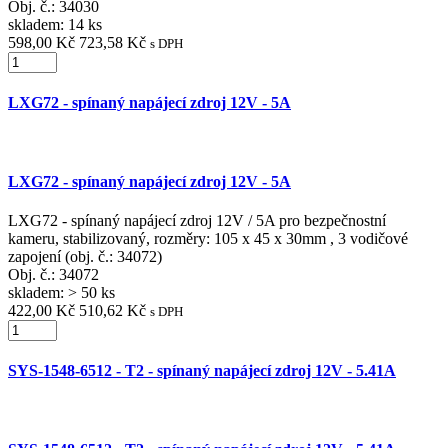
Obj. č.:
34030
skladem: 14 ks
598,00 Kč
723,58 Kč
s DPH
LXG72 - spínaný napájecí zdroj 12V - 5A
LXG72 - spínaný napájecí zdroj 12V - 5A
LXG72 - spínaný napájecí zdroj 12V / 5A pro bezpečnostní
kameru, stabilizovaný, rozměry: 105 x 45 x 30mm , 3 vodičové
zapojení (obj. č.: 34072)
Obj. č.:
34072
skladem: > 50 ks
422,00 Kč
510,62 Kč
s DPH
SYS-1548-6512 - T2 - spínaný napájecí zdroj 12V - 5.41A