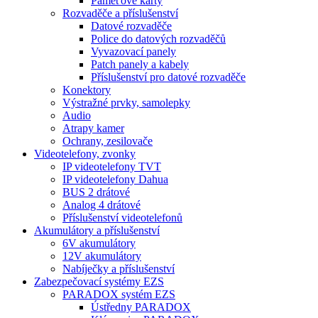
Paměťové karty
Rozvaděče a příslušenství
Datové rozvaděče
Police do datových rozvaděčů
Vyvazovací panely
Patch panely a kabely
Příslušenství pro datové rozvaděče
Konektory
Výstražné prvky, samolepky
Audio
Atrapy kamer
Ochrany, zesilovače
Videotelefony, zvonky
IP videotelefony TVT
IP videotelefony Dahua
BUS 2 drátové
Analog 4 drátové
Příslušenství videotelefonů
Akumulátory a příslušenství
6V akumulátory
12V akumulátory
Nabíječky a příslušenství
Zabezpečovací systémy EZS
PARADOX systém EZS
Ústředny PARADOX