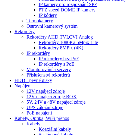
IP kamery pro rozpoznání SPZ
PTZ speed DOME IP kamery
IP kódery
Termokamery
Ostrovní kamerový systém
Rekordéry
Rekordéry AHD,TVI,CVI,Analog
Rekordéry 1080P a 5Mpix Lite
Rekordéry 8MPix (4K)
IP rekordéry
IP rekordéry bez PoE
IP rekordéry s PoE
Monitorování a servery
Příslušenství rekordérů
HDD - pevné disky
Napájení
12V napájecí zdroje
12V napájecí zdroje BOX
5V, 24V a 48V napájecí zdroje
UPS záložní zdroje
PoE napájení
Kabely, Optika, WiFi přenos
Kabely
Koaxiální kabely
Systémové kabely