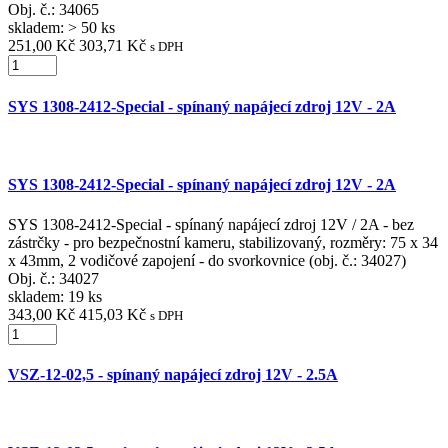
Obj. č.:
34065
skladem: > 50 ks
251,00 Kč
303,71 Kč
s DPH
SYS 1308-2412-Special - spínaný napájecí zdroj 12V - 2A
SYS 1308-2412-Special - spínaný napájecí zdroj 12V - 2A
SYS 1308-2412-Special - spínaný napájecí zdroj 12V / 2A - bez
zástrčky - pro bezpečnostní kameru, stabilizovaný, rozměry: 75 x 34
x 43mm, 2 vodičové zapojení - do svorkovnice (obj. č.: 34027)
Obj. č.:
34027
skladem: 19 ks
343,00 Kč
415,03 Kč
s DPH
VSZ-12-02,5 - spínaný napájecí zdroj 12V - 2.5A