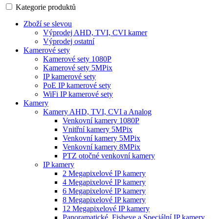
Kategorie produktů
Zboží se slevou
Výprodej AHD, TVI, CVI kamer
Výprodej ostatní
Kamerové sety
Kamerové sety 1080P
Kamerové sety 5MPix
IP kamerové sety
PoE IP kamerové sety
WiFi IP kamerové sety
Kamery
Kamery AHD, TVI, CVI a Analog
Venkovní kamery 1080P
Vnitřní kamery 5MPix
Venkovní kamery 5MPix
Venkovní kamery 8MPix
PTZ otočné venkovní kamery
IP kamery
2 Megapixelové IP kamery
4 Megapixelové IP kamery
6 Megapixelové IP kamery
8 Megapixelové IP kamery
12 Megapixelové IP kamery
Panoramatické, Fisheye a Speciální IP kamery