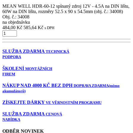
MEAN WELL HDR-60-12 spínaný zdroj 12V - 4.5A na DIN lištu,
60W na DIN lištu, rozměry 52.5 x 90 x 54.5mm (obj. č.: 34008)
Obj. č.:
34008
na objednávku
484,00 Kč
585,64 Kč
s DPH
SLUŽBA ZDARMA
TECHNICKÁ
PODPORA
ŠKOLENÍ
MONTÁŽNÍCH
FIREM
NÁKUP NAD 4000 KČ BEZ DPH
DOPRAVA ZDARMA
(mimo
akumulátorů)
ZÍSKEJTE DÁRKY
VE VĚRNOSTNÍM PROGRAMU
SLUŽBA ZDARMA
CENOVÁ
NABÍDKA
ODBĚR NOVINEK