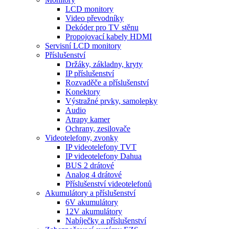
LCD monitory
Video převodníky
Dekóder pro TV stěnu
Propojovací kabely HDMI
Servisní LCD monitory
Příslušenství
Držáky, základny, kryty
IP příslušenství
Rozvaděče a příslušenství
Konektory
Výstražné prvky, samolepky
Audio
Atrapy kamer
Ochrany, zesilovače
Videotelefony, zvonky
IP videotelefony TVT
IP videotelefony Dahua
BUS 2 drátové
Analog 4 drátové
Příslušenství videotelefonů
Akumulátory a příslušenství
6V akumulátory
12V akumulátory
Nabíječky a příslušenství