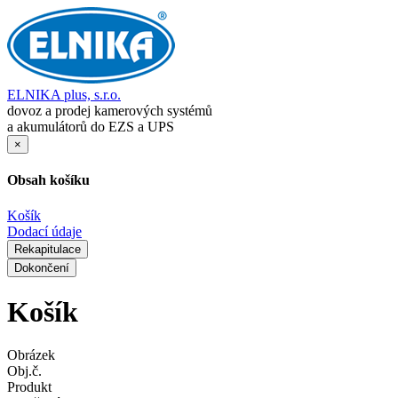
ELNIKA plus, s.r.o.
dovoz a prodej kamerových systémů
a akumulátorů do EZS a UPS
×
Obsah košíku
Košík
Dodací údaje
Rekapitulace
Dokončení
Košík
Obrázek
Obj.č.
Produkt