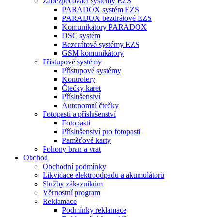
Zabezpečovací systémy EZS
PARADOX systém EZS
PARADOX bezdrátové EZS
Komunikátory PARADOX
DSC systém
Bezdrátové systémy EZS
GSM komunikátory
Přístupové systémy
Přístupové systémy
Kontrolery
Čtečky karet
Příslušenství
Autonomní čtečky
Fotopasti a příslušenství
Fotopasti
Příslušenství pro fotopasti
Paměťové karty
Pohony bran a vrat
Obchod
Obchodní podmínky
Likvidace elektroodpadu a akumulátorů
Služby zákazníkům
Věrnostní program
Reklamace
Podmínky reklamace