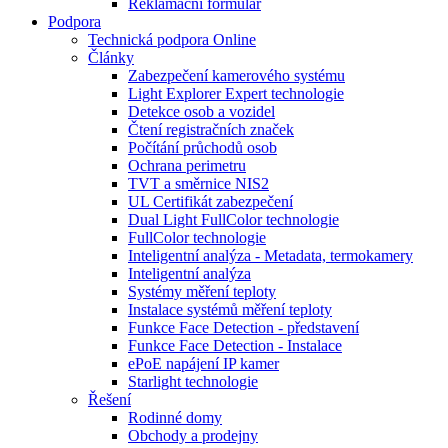
Reklamační formulář
Podpora
Technická podpora Online
Články
Zabezpečení kamerového systému
Light Explorer Expert technologie
Detekce osob a vozidel
Čtení registračních značek
Počítání průchodů osob
Ochrana perimetru
TVT a směrnice NIS2
UL Certifikát zabezpečení
Dual Light FullColor technologie
FullColor technologie
Inteligentní analýza - Metadata, termokamery
Inteligentní analýza
Systémy měření teploty
Instalace systémů měření teploty
Funkce Face Detection - představení
Funkce Face Detection - Instalace
ePoE napájení IP kamer
Starlight technologie
Řešení
Rodinné domy
Obchody a prodejny