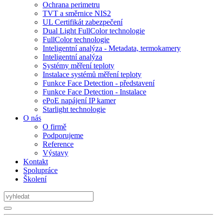
Ochrana perimetru
TVT a směrnice NIS2
UL Certifikát zabezpečení
Dual Light FullColor technologie
FullColor technologie
Inteligentní analýza - Metadata, termokamery
Inteligentní analýza
Systémy měření teploty
Instalace systémů měření teploty
Funkce Face Detection - představení
Funkce Face Detection - Instalace
ePoE napájení IP kamer
Starlight technologie
O nás
O firmě
Podporujeme
Reference
Výstavy
Kontakt
Spolupráce
Školení