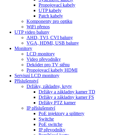
Propojovací kabely
UTP kabely
Patch kabely
Komponenty pro optiku
WiFi přenos
UTP video baluny
AHD, TVI, CVI baluny
VGA, HDMI, USB baluny
Monitory
LCD monitory
Video převodníky
Dekóder pro TV stěnu
Propojovací kabely HDMI
Servisní LCD monitory
Příslušenství
Držáky, základny, kryty
Držáky a základny kamer TD
Držáky a základny kamer FS
Držáky PTZ kamer
IP příslušenství
PoE injektory a splittery
Switche
PoE switche
IP převodníky