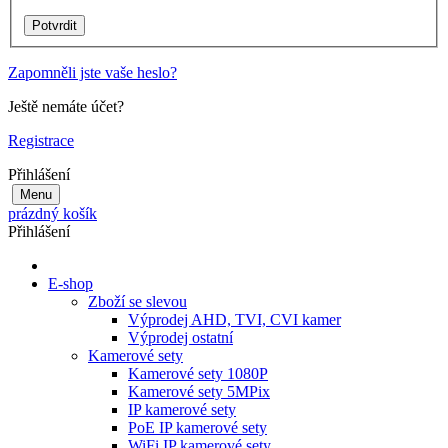
Zapomněli jste vaše heslo?
Ještě nemáte účet?
Registrace
Přihlášení
Menu
prázdný košík
Přihlášení
E-shop
Zboží se slevou
Výprodej AHD, TVI, CVI kamer
Výprodej ostatní
Kamerové sety
Kamerové sety 1080P
Kamerové sety 5MPix
IP kamerové sety
PoE IP kamerové sety
WiFi IP kamerové sety