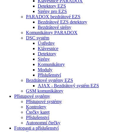
Klávesnice PARADOX
Detektory EZS
Sirény pro EZS
PARADOX bezdrátové EZS
Bezdrátové EZS detektory
Bezdrátové sirény
Komunikátory PARADOX
DSC systém
Ústředny
Klávesnice
Detektory
Sirény
Komunikátory
Moduly
Příslušenství
Bezdrátové systémy EZS
AJAX - Bezdrátový systém EZS
GSM komunikátory
Přístupové systémy
Přístupové systémy
Kontrolery
Čtečky karet
Příslušenství
Autonomní čtečky
Fotopasti a příslušenství